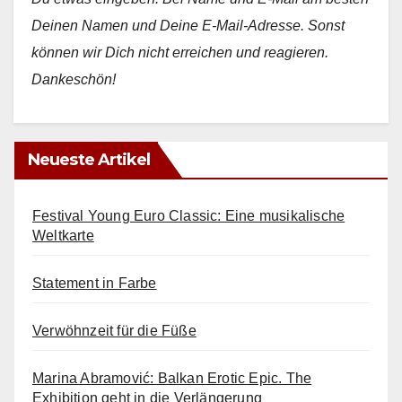
s
Deinen Namen und Deine E‑Mail-Adresse. Son­st
s
kön­nen wir Dich nicht erre­ichen und reagieren.
e
Dankeschön!
d
i
e
Neueste Artikel
s
e
Festival Young Euro Classic: Eine musikalische
s
Weltkarte
F
e
Statement in Farbe
l
Verwöhnzeit für die Füße
d
l
Marina Abramović: Balkan Erotic Epic. The
e
Exhibition geht in die Verlängerung