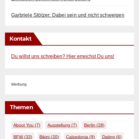
e
r
Garbriele Stötzer: Dabei sein und nicht schweigen
.
Kontakt
Du willst uns schreiben? Hier erreichst Du uns!
Werbung
Themen
About You
(7)
Ausstellung
(7)
Berlin
(28)
BFW
(33)
Bikini
(20)
Calzedonia
(9)
Dating
(6)