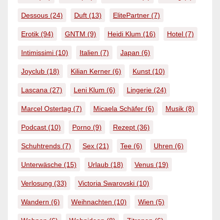
Dessous
(24)
Duft
(13)
ElitePartner
(7)
Erotik
(94)
GNTM
(9)
Heidi Klum
(16)
Hotel
(7)
Intimissimi
(10)
Italien
(7)
Japan
(6)
Joyclub
(18)
Kilian Kerner
(6)
Kunst
(10)
Lascana
(27)
Leni Klum
(6)
Lingerie
(24)
Marcel Ostertag
(7)
Micaela Schäfer
(6)
Musik
(8)
Podcast
(10)
Porno
(9)
Rezept
(36)
Schuhtrends
(7)
Sex
(21)
Tee
(6)
Uhren
(6)
Unterwäsche
(15)
Urlaub
(18)
Venus
(19)
Verlosung
(33)
Victoria Swarovski
(10)
Wandern
(6)
Weihnachten
(10)
Wien
(5)