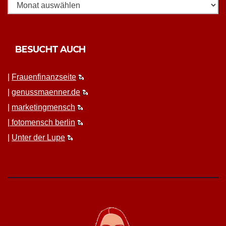
BESUCHT AUCH
|
Frauen­fi­nanz­seite
|
genussmaenner.de
|
mar­ket­ing­men­sch
|
fotomen­sch berlin
|
Unter der Lupe