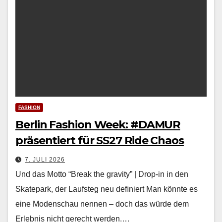
FASHION
Berlin Fashion Week: #DAMUR
präsentiert für SS27 Ride Chaos
7. JULI 2026
Und das Motto “Break the gravity” | Drop-in in den
Skatepark, der Laufsteg neu deﬁniert Man kön­nte es
eine Mod­en­schau nen­nen – doch das würde dem
Erleb­nis nicht gerecht wer­den.…