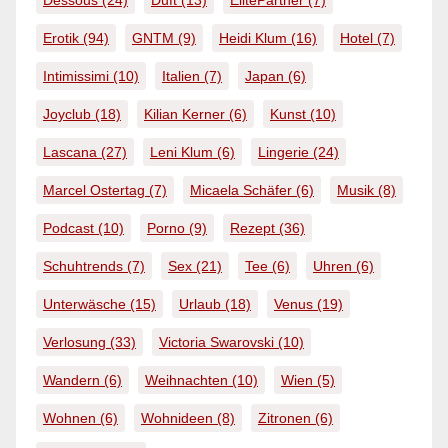
Erotik
(94)
GNTM
(9)
Heidi Klum
(16)
Hotel
(7)
Intimissimi
(10)
Italien
(7)
Japan
(6)
Joyclub
(18)
Kilian Kerner
(6)
Kunst
(10)
Lascana
(27)
Leni Klum
(6)
Lingerie
(24)
Marcel Ostertag
(7)
Micaela Schäfer
(6)
Musik
(8)
Podcast
(10)
Porno
(9)
Rezept
(36)
Schuhtrends
(7)
Sex
(21)
Tee
(6)
Uhren
(6)
Unterwäsche
(15)
Urlaub
(18)
Venus
(19)
Verlosung
(33)
Victoria Swarovski
(10)
Wandern
(6)
Weihnachten
(10)
Wien
(5)
Wohnen
(6)
Wohnideen
(8)
Zitronen
(6)