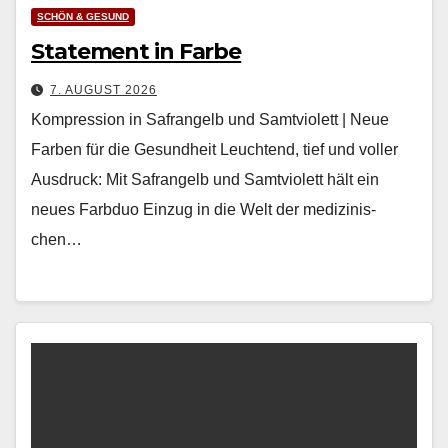
SCHÖN & GESUND
Statement in Farbe
7. AUGUST 2026
Kompression in Safrangelb und Samtviolett | Neue
Farben für die Gesundheit Leuch­t­end, tief und voller
Aus­druck: Mit Safrangelb und Samtvi­o­lett hält ein
neues Farb­duo Einzug in die Welt der medi­zinis­
chen…