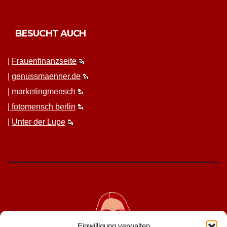
BESUCHT AUCH
|
Frauen­fi­nanz­seite
|
genussmaenner.de
|
mar­ket­ing­men­sch
|
fotomen­sch berlin
|
Unter der Lupe
Einwilligung verwalten