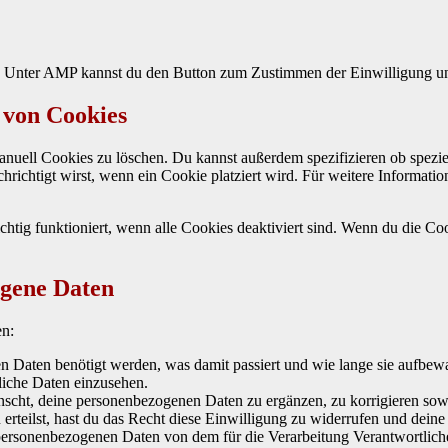
. Unter AMP kannst du den But­ton zum Zus­tim­men der Ein­willi­gung un
 von Cookies
nuell Cook­ies zu löschen. Du kannst außer­dem spez­i­fizieren ob speziel
achrichtigt wirst, wenn ein Cook­ie platziert wird. Für weit­ere Infor­ma­t
chtig funk­tion­iert, wenn alle Cook­ies deak­tiviert sind. Wenn du die C
ogene Daten
en:
en Dat­en benötigt wer­den, was damit passiert und wie lange sie auf­be­w
liche Dat­en einzuse­hen.
ht, deine per­so­n­en­be­zo­ge­nen Dat­en zu ergänzen, zu kor­rigieren so
erteilst, hast du das Recht diese Ein­willi­gung zu wider­rufen und deine p
­so­n­en­be­zo­ge­nen Dat­en von dem für die Ver­ar­beitung Ver­ant­wortlic