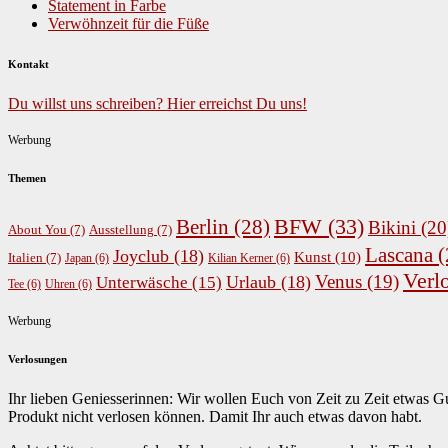
Statement in Farbe
Verwöhnzeit für die Füße
Kontakt
Du willst uns schreiben? Hier erreichst Du uns!
Werbung
Themen
BFW
(33)
Berlin
(28)
Bikini
(20
About You
(7)
Ausstellung
(7)
Lascana
(
Joyclub
(18)
Kunst
(10)
Italien
(7)
Japan
(6)
Kilian Kerner
(6)
Verl
Venus
(19)
Urlaub
(18)
Unterwäsche
(15)
Tee
(6)
Uhren
(6)
Werbung
Verlosungen
Ihr lieben Geniesserinnen: Wir wollen Euch von Zeit zu Zeit etwas 
Produkt nicht verlosen können. Damit Ihr auch etwas davon habt.