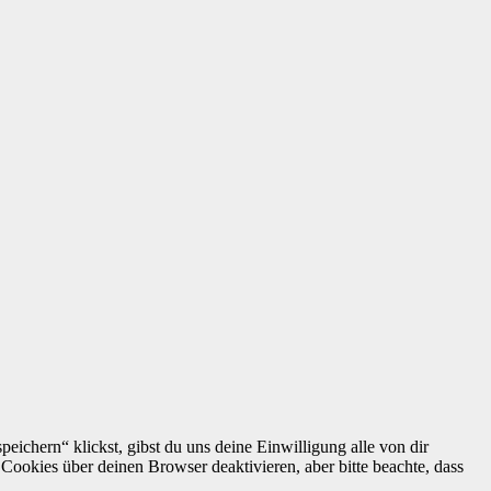
ich­ern“ klickst, gib­st du uns deine Ein­willi­gung alle von dir
Cook­ies über deinen Brows­er deak­tivieren, aber bitte beachte, dass