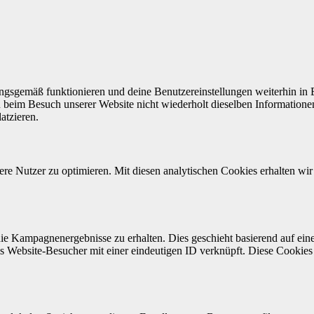
ngs­gemäß funk­tion­ieren und deine Benutzere­in­stel­lun­gen weit­er­hin i
beim Besuch unser­er Web­site nicht wieder­holt diesel­ben Infor­ma­tio­n
atzieren.
ere Nutzer zu opti­mieren. Mit diesen ana­lytis­chen Cook­ies erhal­ten wir
e Kam­pagnen­ergeb­nisse zu erhal­ten. Dies geschieht basierend auf einem
s Web­site-Besuch­er mit ein­er ein­deuti­gen ID verknüpft. Diese Cook­ies e