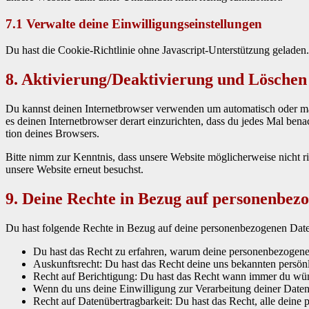
7.1 Verwalte deine Einwilligungseinstellungen
Du hast die Cook­ie-Richtlin­ie ohne Javascript-Unter­stützung geladen
8. Aktivierung/Deaktivierung und Löschen
Du kannst deinen Inter­net­brows­er ver­wen­den um automa­tisch oder ma
es deinen Inter­net­brows­er der­art einzuricht­en, dass du jedes Mal ben
tion deines Browsers.
Bitte nimm zur Ken­nt­nis, dass unsere Web­site möglicher­weise nicht ri
unsere Web­site erneut besuchst.
9. Deine Rechte in Bezug auf personenbez
Du hast fol­gende Rechte in Bezug auf deine per­so­n­en­be­zo­ge­nen Dat­
Du hast das Recht zu erfahren, warum deine per­so­n­en­be­zo­ge­n
Auskun­ft­srecht: Du hast das Recht deine uns bekan­nten per­sön­
Recht auf Berich­ti­gung: Du hast das Recht wann immer du wün­sc
Wenn du uns deine Ein­willi­gung zur Ver­ar­beitung dein­er Dat­en 
Recht auf Datenüber­trag­barkeit: Du hast das Recht, alle deine per