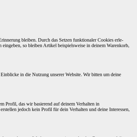
n Erin­nerung bleiben. Durch das Set­zen funk­tionaler Cook­ies erle­
en eingeben, so bleiben Artikel beispiel­sweise in deinem Warenko­rb,
 Ein­blicke in die Nutzung unser­er Web­site. Wir bit­ten um deine
 Pro­fil, das wir basierend auf deinem Ver­hal­ten in
rstellen jedoch kein Pro­fil für dein Ver­hal­ten und deine Inter­essen,