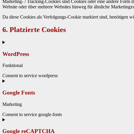
Mar­ket­ing- / Track­ing-Cook­ies sind Cook­ies oder eine andere Form 
Web­site oder über mehrere Web­sites hin­weg für ähn­liche Mar­ket­ingz
Da diese Cook­ies als Ver­fol­gungs-Cook­ie markiert sind, benöti­gen wi
6. Platzierte Cookies
WordPress
Funk­tion­al
Con­sent to ser­vice word­press
Google Fonts
Mar­ket­ing
Con­sent to ser­vice google-fonts
Google reCAPTCHA