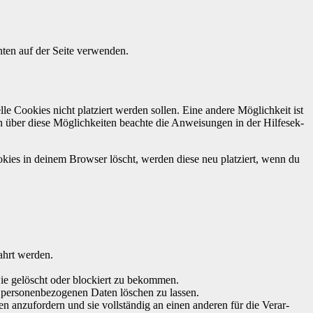
ten auf der Seite ver­wen­den.
le Cook­ies nicht platziert wer­den sollen. Eine andere Möglichkeit ist
ion über diese Möglichkeit­en beachte die Anweisun­gen in der Hil­fe­sek­
ook­ies in deinem Brows­er löscht, wer­den diese neu platziert, wenn du
ahrt wer­den.
wie gelöscht oder block­iert zu bekom­men.
er­so­n­en­be­zo­ge­nen Dat­en löschen zu lassen.
hen anzu­fordern und sie voll­ständig an einen anderen für die Ver­ar­