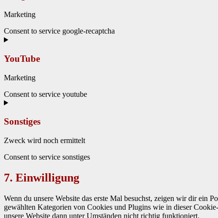
Mar­ket­ing
Con­sent to ser­vice google-recaptcha
YouTube
Mar­ket­ing
Con­sent to ser­vice youtube
Sonstiges
Zweck wird noch ermit­telt
Con­sent to ser­vice son­stiges
7. Einwilligung
Wenn du unsere Web­site das erste Mal besuchst, zeigen wir dir ein Pop-U
gewählten Kat­e­gorien von Cook­ies und Plu­g­ins wie in dieser Cook­i
unsere Web­site dann unter Umstän­den nicht richtig funk­tion­iert.