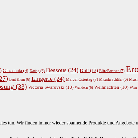
Ero
Dessous
(24)
)
Duft
(13)
Calzedonia
(9)
ElitePartner
(7)
Dating
(6)
27)
Lingerie
(24)
Musi
Marcel Ostertag
(7)
Leni Klum
(6)
Micaela Schäfer
(6)
osung
(33)
Victoria Swarovski
(10)
Weihnachten
(10)
Wandern
(6)
Wien
Gutes tun. Wir finden immer wieder spannende Produkte und Angebote u