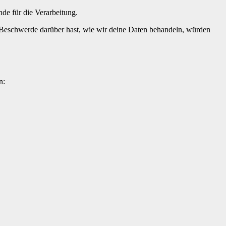
de für die Ver­ar­beitung.
 Beschw­erde darüber hast, wie wir deine Dat­en behan­deln, wür­den
n: