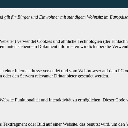
 und gilt für Bürg­er und Ein­wohn­er mit ständi­gem Wohn­sitz im Europäi
eb­site”) ver­wen­det Cook­ies und ähn­liche Tech­nolo­gien (der Ein­fach­
n dem unten ste­hen­dem Doku­ment informieren wir dich über die Ver­wen­d
it­en ein­er Inter­ne­tadresse versendet und vom Web­brows­er auf dem PC
oder den Servern rel­e­van­ter Drit­tan­bi­eter gesendet wer­den.
eb­site Funk­tion­al­ität und Inter­ak­tiv­ität zu ermöglichen. Dieser Cod
ares Textfrag­ment oder Bild auf ein­er Web­site, das benutzt wird, um d