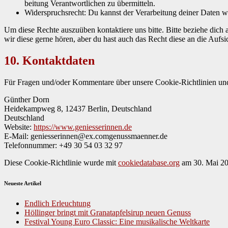
beitung Ver­ant­wortlichen zu über­mit­teln.
Wider­spruch­srecht: Du kannst der Ver­ar­beitung dein­er Dat­en 
Um diese Rechte auszuüben kon­tak­tiere uns bitte. Bitte beziehe dich 
wir diese gerne hören, aber du hast auch das Recht diese an die Auf­sich
10. Kontaktdaten
Für Fra­gen und/oder Kom­mentare über unsere Cook­ie-Richtlin­ien und die
Gün­ther Dorn
Hei­dekam­p­weg 8, 12437 Berlin, Deutsch­land
Deutsch­land
Web­site:
https://www.geniesserinnen.de
E‑Mail:
geniesserinnen@
ex.com
genussmaenner.de
Tele­fon­num­mer: +49 30 54 03 32 97
Diese Cook­ie-Richtlin­ie wurde mit
cookiedatabase.org
am 30. Mai 2026
Neueste Artikel
Endlich Erleuchtung
Höllinger bringt mit Granatapfelsirup neuen Genuss
Festival Young Euro Classic: Eine musikalische Weltkarte