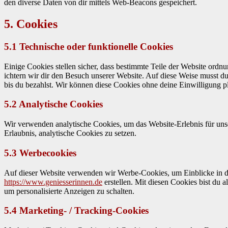
den diverse Dat­en von dir mit­tels Web-Bea­cons gespe­ichert.
5. Cookies
5.1 Technische oder funktionelle Cookies
Einige Cook­ies stellen sich­er, dass bes­timmte Teile der Web­site ord­nu
ichtern wir dir den Besuch unser­er Web­site. Auf diese Weise musst du 
bis du bezahlst. Wir kön­nen diese Cook­ies ohne deine Ein­willi­gung pl
5.2 Analytische Cookies
Wir ver­wen­den ana­lytis­che Cook­ies, um das Web­site-Erleb­nis für uns
Erlaub­nis, ana­lytis­che Cook­ies zu set­zen.
5.3 Werbecookies
Auf dieser Web­site ver­wen­den wir Werbe-Cook­ies, um Ein­blicke in di
https://www.geniesserinnen.de
erstellen. Mit diesen Cook­ies bist du al
um per­son­al­isierte Anzeigen zu schal­ten.
5.4 Marketing- / Tracking-Cookies