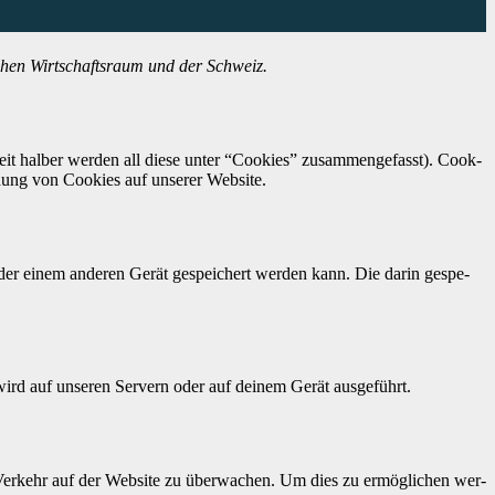
s­chen Wirtschaft­sraum und der Schweiz.
heit hal­ber wer­den all diese unter “Cook­ies” zusam­menge­fasst). Cook­
ung von Cook­ies auf unser­er Web­site.
 oder einem anderen Gerät gespe­ichert wer­den kann. Die darin gespe­
e wird auf unseren Servern oder auf deinem Gerät aus­ge­führt.
en Verkehr auf der Web­site zu überwachen. Um dies zu ermöglichen wer­