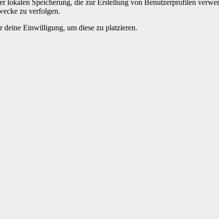
der lokalen Spe­icherung, die zur Erstel­lung von Benutzer­pro­filen ver
wecke zu ver­fol­gen.
r deine Ein­willi­gung, um diese zu platzieren.