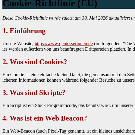
Cookie-Richtlinie (EU)
Diese Cook­ie-Richtlin­ie wurde zulet­zt am 30. Mai 2026 aktu­al­isiert
1. Einführung
Unsere Web­site,
https://www.geniesserinnen.de
(im fol­gen­den: “Die W
ies wer­den außer­dem von uns beauf­tragten Drittparteien platziert. I
2. Was sind Cookies?
Ein Cook­ie ist eine ein­fache kleine Datei, die gemein­sam mit den Se
icherten Infor­ma­tio­nen kön­nen während fol­gen­der Besuche zu unseren 
3. Was sind Skripte?
Ein Script ist ein Stück Pro­gramm­code, das benutzt wird, um unser­er W
4. Was ist ein Web Beacon?
Ein Web-Bea­con (auch Pix­el-Tag genan­nt), ist ein kleines unsicht­b