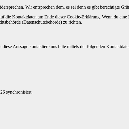
wider­sprechen. Wir entsprechen dem, es sei denn es gibt berechtigte Grün
auf die Kon­tak­t­dat­en am Ende dieser Cook­ie-Erk­lärung. Wenn du eine
ts­be­hörde (Daten­schutzbe­hörde) zu richt­en.
se Aus­sage kon­tak­tiere uns bitte mit­tels der fol­gen­den Kon­tak­t­dat­e
 syn­chro­nisiert.