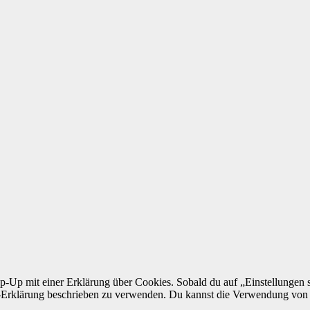
p mit ein­er Erk­lärung über Cook­ies. Sobald du auf „Ein­stel­lun­gen spe­
e-Erk­lärung beschrieben zu ver­wen­den. Du kannst die Ver­wen­dung von 