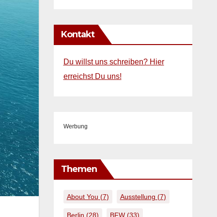
Kontakt
Du willst uns schreiben? Hier
erreichst Du uns!
Werbung
Themen
About You
(7)
Ausstellung
(7)
Berlin
(28)
BFW
(33)