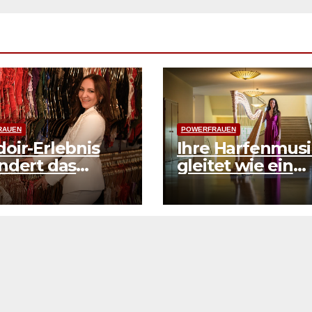
RAUEN
POWERFRAUEN
oir-Erlebnis
Ihre Harfenmusi
ndert das
gleitet wie ein
stbild
Sonnenstrahl üb
Wasser