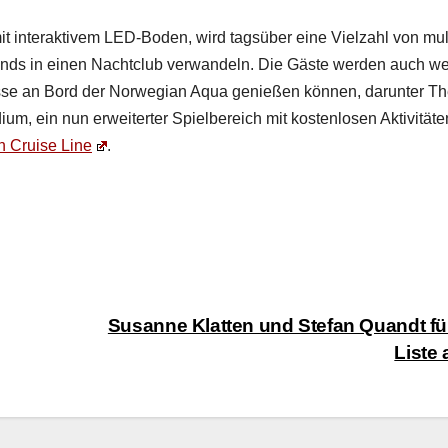
it inter­ak­tivem LED-Boden, wird tagsüber eine Vielzahl von mul­
bends in einen Nacht­club ver­wan­deln. Die Gäste wer­den auch wei
lasse an Bord der Nor­we­gian Aqua genießen kön­nen, darunter T
­um, ein nun erweit­ert­er Spiel­bere­ich mit kosten­losen Aktiv­itäte
n Cruise Line
.
Susanne Klatten und Stefan Quandt f
Liste