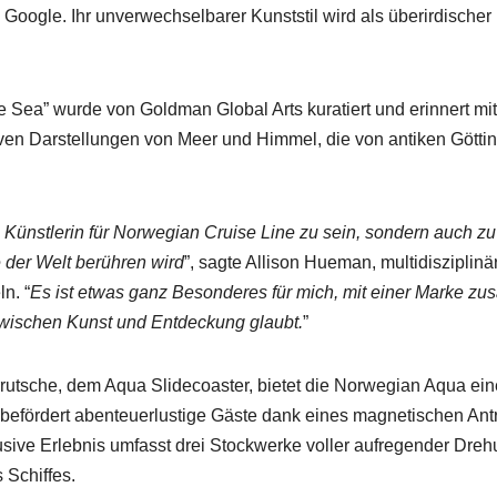
ogle. Ihr unver­wech­sel­bar­er Kun­st­stil wird als überirdis­ch­er
ea” wurde von Gold­man Glob­al Arts kuratiert und erin­nert mit 
tiv­en Darstel­lun­gen von Meer und Him­mel, die von antiken Göt­ti
e Kün­st­lerin für Nor­we­gian Cruise Line zu sein, son­dern auch zu
e der Welt berühren wird
”, sagte Alli­son Hue­man, mul­ti­diszi­plinä
ln. “
Es ist etwas ganz Beson­deres für mich, mit ein­er Marke zu
wis­chen Kun­st und Ent­deck­ung glaubt.
”
­rutsche, dem Aqua Slide­coast­er, bietet die Nor­we­gian Aqua ei
 befördert aben­teuer­lustige Gäste dank eines mag­netis­chen Ant
ive Erleb­nis umfasst drei Stock­w­erke voller aufre­gen­der Dreh
 Schiffes.