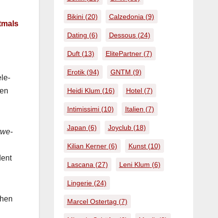
Bikini
(20)
Calzedonia
(9)
t­mals
Dating
(6)
Dessous
(24)
Duft
(13)
ElitePartner
(7)
Erotik
(94)
GNTM
(9)
ele­
Heidi Klum
(16)
Hotel
(7)
ien
Intimissimi
(10)
Italien
(7)
Japan
(6)
Joyclub
(18)
­we­
Kilian Kerner
(6)
Kunst
(10)
dent
Lascana
(27)
Leni Klum
(6)
Lingerie
(24)
chen
Marcel Ostertag
(7)