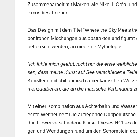
Zusam­me­nar­beit mit Marken wie Nike, L’Oréal und Go
is­mus beschrieben.
Das Design mit dem Titel “Where the Sky Meets the S
ben­fro­hen Mis­chun­gen aus abstrak­ten und fig­u­ra­
beherrscht wer­den, an mod­erne Mytholo­gie.
“
Ich füh­le mich geehrt, nicht nur die erste weib­lich
sen, dass meine Kun­st auf See ver­schiedene Teil
Kün­st­lerin mit philip­pinisch-amerikanis­chen Wurze
men­zuar­beit­en, die an die magis­che Verbindung z
Mit ein­er Kom­bi­na­tion aus Achter­bahn und Wasser
echte Welt­neuheit: Die aufre­gende Dop­pel­rutsche
durch zwei ver­schiedene Kurse. Dieses NCL-exk­lu­s
gen und Wen­dun­gen rund um den Schorn­stein des