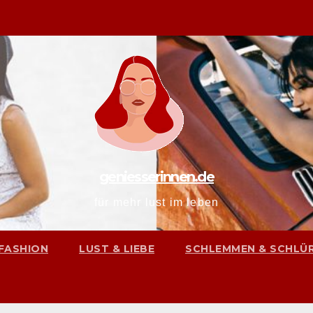
geniesserinnen.de
für mehr lust im leben
FASHION
LUST & LIEBE
SCHLEMMEN & SCHLÜ