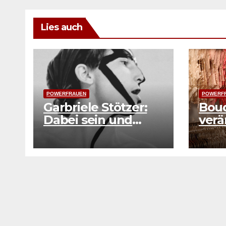
Lies auch
POWERFRAUEN
POWERF
Garbriele Stötzer:
Boud
Dabei sein und
verä
nicht schweigen
Selb