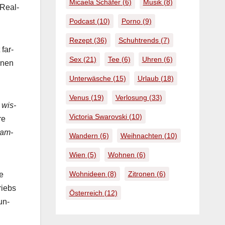
Micaela Schäfer
(6)
Musik
(8)
 Real­
Podcast
(10)
Porno
(9)
Rezept
(36)
Schuhtrends
(7)
far­
Sex
(21)
Tee
(6)
Uhren
(6)
n­nen
Unterwäsche
(15)
Urlaub
(18)
Venus
(19)
Verlosung
(33)
 wis­
Victoria Swarovski
(10)
re
sam­
Wandern
(6)
Weihnachten
(10)
Wien
(5)
Wohnen
(6)
Wohnideen
(8)
Zitronen
(6)
ne
riebs
Österreich
(12)
un­