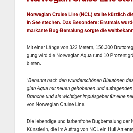
Nor­we­gian Cruise Line (NCL) stellte kür­zlich d
in See stechen. Das Beson­dere: Erst­mals wurde 
markante Bug-Bemalung sorgte die welt­bekan­nte
Mit ein­er Länge von 322 Metern, 156.300 Brut­toreg­i
gung wird die Nor­we­gian Aqua rund 10 Prozent grö
bieten.
“
Benan­nt nach den wun­der­schö­nen Blautö­nen des
gian Aqua mit neuen gehobe­nen und aufre­gen­den A
Branche und als wichtiger Impuls­ge­ber für eine ne
von Nor­we­gian Cruise Line.
Die lebendi­ge und far­ben­fro­he Bugbe­malung der 
Kün­st­lerin, die im Auf­trag von NCL ein Hull Art ent­