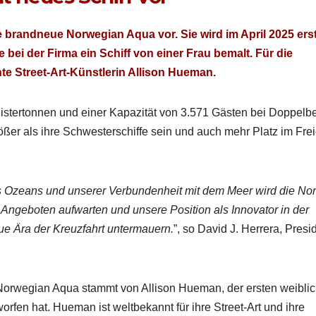
ie brand­neue Nor­we­gian Aqua vor. Sie wird im April 2025 ers
bei der Fir­ma ein Schiff von ein­er Frau bemalt. Für die
 Street-Art-Kün­st­lerin Alli­son Hue­man.
s­ter­ton­nen und ein­er Kapaz­ität von 3.571 Gästen bei Dop­pel­b
ßer als ihre Schwest­er­schiffe sein und auch mehr Platz im Fre
 Ozeans und unser­er Ver­bun­den­heit mit dem Meer wird die Nor
nge­boten aufwarten und unsere Posi­tion als Inno­va­tor in der
ue Ära der Kreuz­fahrt unter­mauern.
”, so David J. Her­rera, Pres­i­
Nor­we­gian Aqua stammt von Alli­son Hue­man, der ersten weib­li
wor­fen hat. Hue­man ist welt­bekan­nt für ihre Street-Art und ihre