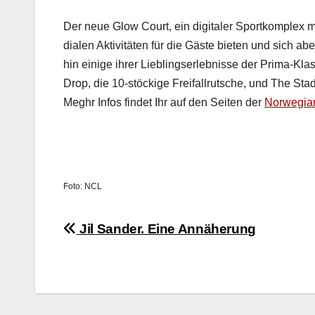
Der neue Glow Court, ein dig­i­taler Sportkom­plex m
di­alen Aktiv­itäten für die Gäste bieten und sich a
hin einige ihrer Lieblingser­leb­nisse der Pri­ma-K
Drop, die 10-stöck­ige Freifall­rutsche, und The Sta­di
Meghr Infos find­et Ihr auf den Seit­en der
Nor­we­gia
Foto: NCL
Beitragsnavigation
Jil Sander. Eine Annäherung