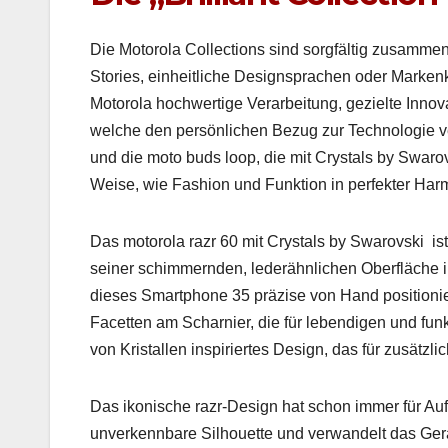
Die Motoro­la Col­lec­tions sind sorgfältig zusam­m
Sto­ries, ein­heitliche Design­sprachen oder Markenko­
Motoro­la hochw­er­tige Ver­ar­beitung, gezielte Inno­v
welche den per­sön­lichen Bezug zur Tech­nolo­gie ve
und die moto buds loop, die mit Crys­tals by Swaro
Weise, wie Fash­ion und Funk­tion in per­fek­ter Har
Das motoro­la razr 60 mit Crys­tals by Swarovs­ki ist
sein­er schim­mern­den, led­erähn­lichen Ober­fläch
dieses Smart­phone 35 präzise von Hand posi­tion­ie
Facetten am Scharnier, die für lebendi­gen und funkel
von Kristallen inspiri­ertes Design, das für zusät­zli
Das ikonis­che razr-Design hat schon immer für Auf­se­
unverkennbare Sil­hou­ette und ver­wan­delt das Gerä