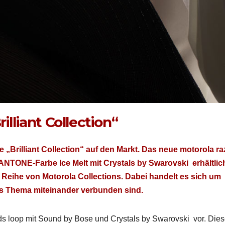
illiant Collection“
„Bril­liant Col­lec­tion“ auf den Markt. Das neue motoro­la ra
N­TONE-Farbe Ice Melt mit Crys­tals by Swarovs­ki erhältlic
n­er Rei­he von Motoro­la Col­lec­tions. Dabei han­delt es sich um
­es The­ma miteinan­der ver­bun­den sind.
ds loop mit Sound by Bose und Crys­tals by Swarovs­ki vor. Die