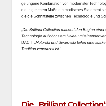
gelun­gene Kom­bi­na­tion von mod­ern­ster Tech­no
die in gle­ichem Maße ein modis­ches State­ment sind
die die Schnittstelle zwis­chen Tech­nolo­gie und S
„
Die Bril­liant Col­lec­tion markiert den Beginn ein­e
Tech­nolo­gie auf höch­stem Niveau miteinan­der ve
DACH. „
Motoro­la und Swarovs­ki teilen eine starke Ve
Tra­di­tion ver­wurzelt ist.
“
Die „Brilliant Collection