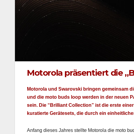
Motorola präsentiert die „Br
Motoro­la und Swarovs­ki brin­gen gemein­sam die 
und die moto buds loop wer­den in der neuen PA
sein. Die “Bril­liant Col­lec­tion” ist die erste ei
kuratierte Geräte­sets, die durch ein ein­heitlich
Anfang dieses Jahres stellte Motoro­la die moto bu