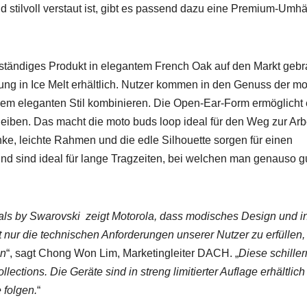
nd stil­voll ver­staut ist, gibt es passend dazu eine Pre­mi­um-Umh
ständi­ges Pro­dukt in ele­gan­tem French Oak auf den Markt gebr
e­bung in Ice Melt erhältlich. Nutzer kom­men in den Genuss der m
inem ele­gan­ten Stil kom­binieren. Die Open-Ear-Form ermöglicht
leiben. Das macht die moto buds loop ide­al für den Weg zur Arbe
nke, leichte Rah­men und die edle Sil­hou­ette sor­gen für einen
 sind ide­al für lange Tragzeit­en, bei welchen man genau­so g
­tals by Swarovs­ki zeigt Motoro­la, dass modis­ches Design und inte
nur die tech­nis­chen Anforderun­gen unser­er Nutzer zu erfüllen,
ln
“, sagt Chong Won Lim, Mar­ket­ingleit­er DACH. „
Diese schille
­lec­tions. Die Geräte sind in streng lim­i­tiert­er Auflage erhältlic
 fol­gen.
“