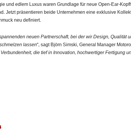
lo­gie und edlem Luxus waren Grund­lage für neue Open-Ear-Kopfhö
. Jet­zt präsen­tieren bei­de Unternehmen eine exk­lu­sive Kollek­
chmuck neu definiert.
r span­nen­den neuen Part­ner­schaft, bei der wir Design, Qual­ität 
r­schmelzen lassen
“, sagt Björn Sim­s­ki, Gen­er­al Man­ag­er Motoro
r­bun­den­heit, die tief in Inno­va­tion, hochw­er­tiger Fer­ti­gung u
“