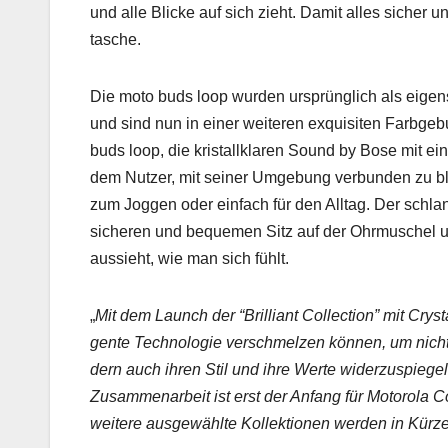
und alle Blicke auf sich zieht. Damit alles sich­er u
tasche.
Die moto buds loop wur­den ursprünglich als eigen­
und sind nun in ein­er weit­eren exquis­iten Far­bg
buds loop, die kristal­lk­laren Sound by Bose mit e
dem Nutzer, mit sein­er Umge­bung ver­bun­den zu b
zum Joggen oder ein­fach für den All­t­ag. Der schla
sicheren und beque­men Sitz auf der Ohrmuschel und
aussieht, wie man sich fühlt.
„
Mit dem Launch der “Bril­liant Col­lec­tion” mit Crys
gente Tech­nolo­gie ver­schmelzen kön­nen, um nicht 
dern auch ihren Stil und ihre Werte widerzus­piege
Zusam­me­nar­beit ist erst der Anfang für Motoro­la Col
weit­ere aus­gewählte Kollek­tio­nen wer­den in Kürze