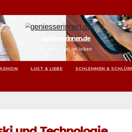
geniesserinnen.de
für mehr lust im leben
ASHION
LUST & LIEBE
SCHLEMMEN & SCHLÜR
ski und Technologie