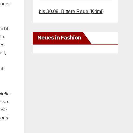
änge­
bis 30.09. Bittere Reue (Krimi)
acht
oto
Neues in Fashion
 es
it,
ut
l­li­
 son­
rnde
h und