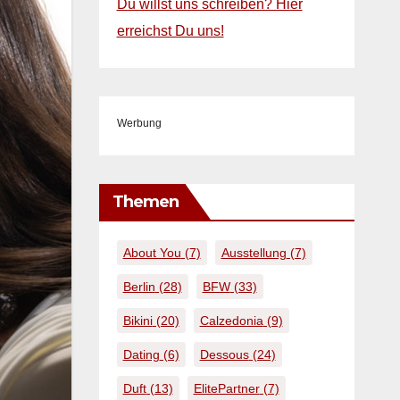
Du willst uns schreiben? Hier
erreichst Du uns!
Werbung
Themen
About You
(7)
Ausstellung
(7)
Berlin
(28)
BFW
(33)
Bikini
(20)
Calzedonia
(9)
Dating
(6)
Dessous
(24)
Duft
(13)
ElitePartner
(7)