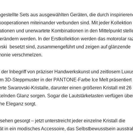
engestellte Sets aus aus­gewählten Geräten, die durch inspiri­ere
op­er­a­tio­nen miteinan­der ver­bun­den sind. Mit jed­er Kollek­tion
a­tio­nen und uner­wartete Kom­bi­na­tio­nen in den Mit­telpunkt stell
rän­dern wer­den. In der Erstkollek­tion wer­den das motoro­lar ra
vs­ki beset­zt sind, zusam­menge­führt und zeigen auf glänzende
­monie ver­schmelzen.
 der Inbe­griff von präzis­er Handw­erk­skun­st und zeit­losem Luxus
e im 3D-Stepp­muster in der PAN­TONE-Farbe Ice Melt präsen­tiert
rte Swarovs­ki-Kristalle, darunter einen größeren Kristall mit 26
­nden Glanz sor­gen. Sog­ar die Laut­stär­ke­tas­ten ver­fü­gen übe
che Ele­ganz sorgt.
hen gesorgt – jet­zt unter­stre­icht jed­er einzelne Kristall die
t in ein modis­ches Acces­soire, das Selb­st­be­wusst­sein ausstra