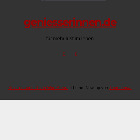
geniesserinnen.de
für mehr lust im leben
Stolz präsentiert von WordPress
|
Theme: Newsup von
Themeansar