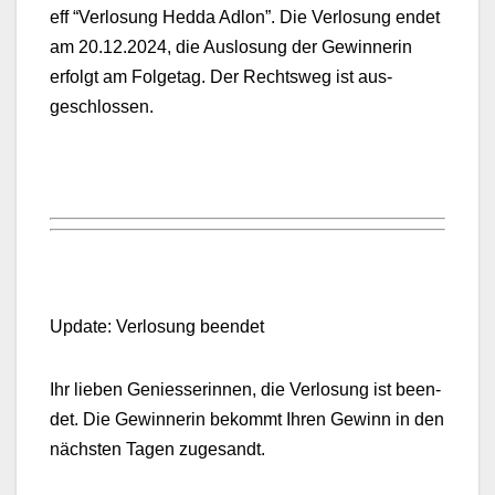
e­ff “Ver­losung Hed­da Adlon”. Die Ver­losung endet
am 20.12.2024, die Aus­lo­sung der Gewin­ner­in
erfol­gt am Fol­ge­tag. Der Rechtsweg ist aus­
geschlossen.
Update: Ver­losung been­det
Ihr lieben Geniesserin­nen, die Ver­losung ist been­
det. Die Gewin­ner­in bekommt Ihren Gewinn in den
näch­sten Tagen zuge­sandt.