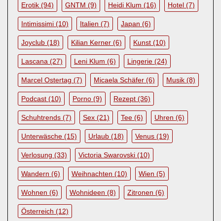
Erotik
(94)
GNTM
(9)
Heidi Klum
(16)
Hotel
(7)
Intimissimi
(10)
Italien
(7)
Japan
(6)
Joyclub
(18)
Kilian Kerner
(6)
Kunst
(10)
Lascana
(27)
Leni Klum
(6)
Lingerie
(24)
Marcel Ostertag
(7)
Micaela Schäfer
(6)
Musik
(8)
Podcast
(10)
Porno
(9)
Rezept
(36)
Schuhtrends
(7)
Sex
(21)
Tee
(6)
Uhren
(6)
Unterwäsche
(15)
Urlaub
(18)
Venus
(19)
Verlosung
(33)
Victoria Swarovski
(10)
Wandern
(6)
Weihnachten
(10)
Wien
(5)
Wohnen
(6)
Wohnideen
(8)
Zitronen
(6)
Österreich
(12)