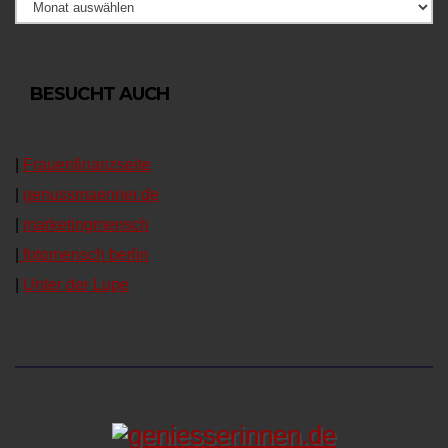
BESUCHT AUCH
|
Frauen­fi­nanz­seite
|
genussmaenner.de
|
mar­ket­ing­men­sch
|
fotomen­sch berlin
|
Unter der Lupe