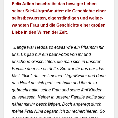
Felix Adlon beschreibt das bewegte Leben
sein­er Stief-Urgroß­mut­ter: die Geschichte ein­er
selb­st­be­wussten, eigen­ständi­gen und welt­ge­
wandten Frau und die Geschichte ein­er großen
Liebe in den Wirren der Zeit.
„
Lange war Hed­da so etwas wie ein Phan­tom für
uns. Es gab nur ein paar Fotos von ihr und
unschöne Geschicht­en, die man sich in unser­er
Fam­i­lie über sie erzählte. Sie war für uns nur „das
Mist­stück!“, das erst meinen Urgroß­vater und dann
das Hotel an sich geris­sen hat­te und ihn dazu
gebracht hat­te, seine Frau und seine fünf Kinder
zu ver­lassen. Kein­er in unser­er Fam­i­lie wollte sich
näher mit ihr beschäfti­gen. Doch angeregt durch
meine Frau Nina begann ich zu recher­chieren. So