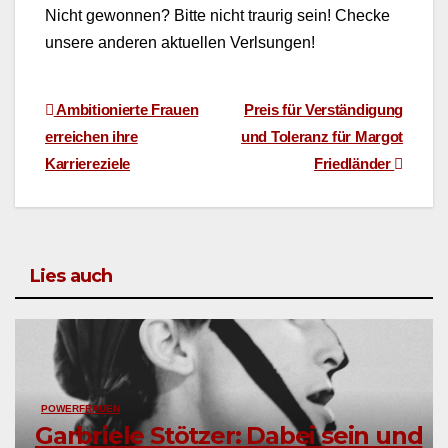
Nicht gewon­nen? Bitte nicht trau­rig sein! Checke
unsere anderen aktuellen Verl­sun­gen!
Beitragsnavigation
Ambitionierte Frauen
Preis für Verständigung
erreichen ihre
und Toleranz für Margot
Karriereziele
Friedländer
Lies auch
POWERFRAUEN
Garbriele Stötzer: Dabei sein und