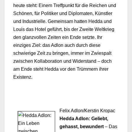
heute ste­ht: Einem Tre­ff­punkt für die Reichen und
Schö­nen, für Poli­tik­er und Diplo­mat­en, Kün­stler
und Indus­trielle. Gemein­sam hat­ten Hed­da und
Louis das Hotel geführt, bis der Zweite Weltkrieg
den glanzvollen Zeit­en ein Ende set­zte. Ihr
einziges Ziel: das Adlon auch durch diese
schwierige Zeit zu brin­gen, immer im Zwies­palt
zwis­chen Kol­lab­o­ra­tion und Wider­stand – doch
am Ende ste­ht Hed­da vor den Trüm­mern ihrer
Exis­tenz.
Felix Adlon/Kerstin Kropac
Hed­da Adlon: Geliebt,
gehas­st, bewun­dert
– Das