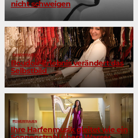
nicht schweigen
POWERFRAUEN
Boudoir-Erlebnis verändert das
Selbstbild
POWERFRAUEN
Ihre Harfenmusik gleitet wie ein
Sonnenstrahl übers Wasser