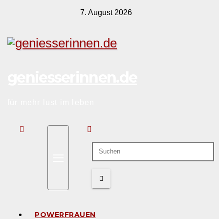
Zum
7. August 2026
Inhalt
springen
geniesserinnen.de
für mehr lust im leben
POWERFRAUEN