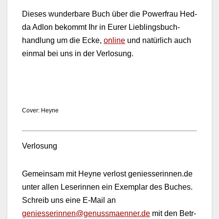
Dieses wun­der­bare Buch über die Pow­er­frau Hed­
da Adlon bekommt Ihr in Eur­er Lieblings­buch­
hand­lung um die Ecke,
online
und natür­lich auch
ein­mal bei uns in der Ver­losung.
Cov­er: Heyne
Ver­losung
Gemein­sam mit Heyne ver­lost geniesserinnen.de
unter allen Leserin­nen ein Exem­plar des Buch­es.
Schreib uns eine E‑Mail an
geniesserinnen@genussmaenner.de
mit den Betr­