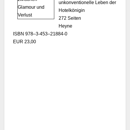
unkon­ven­tionelle Leben der
Hotelköni­gin
272 Seit­en
Heyne
ISBN 978–3‑453–21884‑0
EUR 23,00