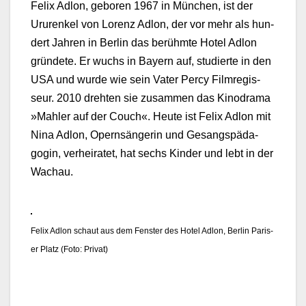
Felix Adlon, geboren 1967 in München, ist der
Ururenkel von Lorenz Adlon, der vor mehr als hun­
dert Jahren in Berlin das berühmte Hotel Adlon
grün­dete. Er wuchs in Bay­ern auf, studierte in den
USA und wurde wie sein Vater Per­cy Film­regis­
seur. 2010 dreht­en sie zusam­men das Kin­odra­ma
»Mahler auf der Couch«. Heute ist Felix Adlon mit
Nina Adlon, Opern­sän­gerin und Gesangspäd­a­
gogin, ver­heiratet, hat sechs Kinder und lebt in der
Wachau.
Felix Adlon schaut aus dem Fen­ster des Hotel Adlon, Berlin Paris­
er Platz (Foto: Pri­vat)