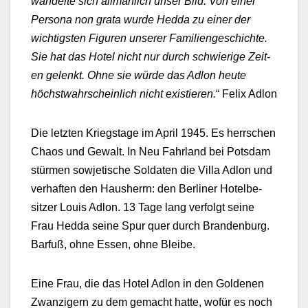
wan­delte sich allmäh­lich unser Bild. Von ein­er
Per­sona non gra­ta wurde Hed­da zu ein­er der
wichtig­sten Fig­uren unser­er Fam­i­liengeschichte.
Sie hat das Hotel nicht nur durch schwierige Zeit­
en gelenkt. Ohne sie würde das Adlon heute
höchst­wahrschein­lich nicht existieren.
“ Felix Adlon
Die let­zten Kriegstage im April 1945. Es herrschen
Chaos und Gewalt. In Neu Fahrland bei Pots­dam
stür­men sow­jetis­che Sol­dat­en die Vil­la Adlon und
ver­haften den Haush­er­rn: den Berlin­er Hotelbe­
sitzer Louis Adlon. 13 Tage lang ver­fol­gt seine
Frau Hed­da seine Spur quer durch Bran­den­burg.
Bar­fuß, ohne Essen, ohne Bleibe.
Eine Frau, die das Hotel Adlon in den Gold­e­nen
Zwanzigern zu dem gemacht hat­te, wofür es noch