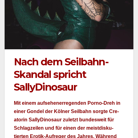
Nach dem Seilbahn-
Skandal spricht
SallyDinosaur
Mit einem auf­se­hen­erre­gen­den Porno-Dreh in
ein­er Gondel der Köl­ner Seil­bahn sorgte Cre­
atorin Sal­ly­Di­nosaur zulet­zt bun­desweit für
Schlagzeilen und für einen der meist­disku­
tierten Erotik-Aufreger des Jahres. Während