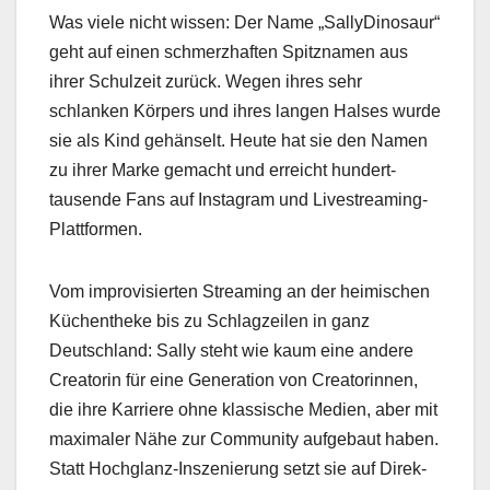
Was viele nicht wis­sen: Der Name „Sal­ly­Di­nosaur“
geht auf einen schmerzhaften Spitz­na­men aus
ihrer Schulzeit zurück. Wegen ihres sehr
schlanken Kör­pers und ihres lan­gen Halses wurde
sie als Kind gehänselt. Heute hat sie den Namen
zu ihrer Marke gemacht und erre­icht hun­dert­
tausende Fans auf Insta­gram und Livestream­ing-
Plat­tfor­men.
Vom impro­visierten Stream­ing an der heimis­chen
Küchen­theke bis zu Schlagzeilen in ganz
Deutsch­land: Sal­ly ste­ht wie kaum eine andere
Cre­atorin für eine Gen­er­a­tion von Cre­atorin­nen,
die ihre Kar­riere ohne klas­sis­che Medi­en, aber mit
max­i­maler Nähe zur Com­mu­ni­ty aufge­baut haben.
Statt Hochglanz-Insze­nierung set­zt sie auf Direk­