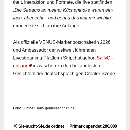
theit, Inter­ak­tion und For­mate, die live stat­tfind­en.
„
Die Streams an mein­er Küchen­theke waren ein­
fach, aber echt – und genau das war mir wichtig
“,
erin­nert sie sich an ihre Anfänge.
Als offizielle VENUS-Marken­botschaf­terin 2026
und Ambas­sador der weltweit führen­den
Livestream­ing-Plat­tform Stripchat gehört
Sal­ly­Di­
nosaur
inzwis­chen zu den bekan­ntesten
Gesichtern der deutschsprachi­gen Cre­ator-Szene.
Foto: Gün­ther Dorn/ geniesserinnen.de
Beitragsnavigation
Sie-sucht-Sie.de ordnet
Primark spendet 280.000