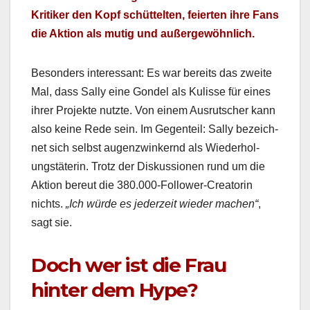
Kri­tik­er den Kopf schüt­tel­ten, feierten ihre Fans
die Aktion als mutig und außergewöhn­lich.
Beson­ders inter­es­sant: Es war bere­its das zweite
Mal, dass Sal­ly eine Gondel als Kulisse für eines
ihrer Pro­jek­te nutzte. Von einem Aus­rutsch­er kann
also keine Rede sein. Im Gegen­teil: Sal­ly beze­ich­
net sich selb­st augen­zwinkernd als Wieder­hol­
ungstä­terin. Trotz der Diskus­sio­nen rund um die
Aktion bereut die 380.000-Follower-Creatorin
nichts.
„Ich würde es jed­erzeit wieder machen“
,
sagt sie.
Doch wer ist die Frau
hinter dem Hype?