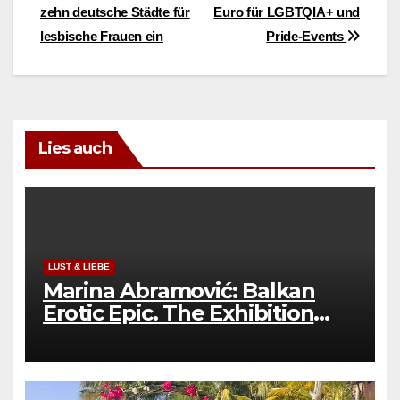
zehn deutsche Städte für
Euro für LGBTQIA+ und
lesbische Frauen ein
Pride-Events
Lies auch
LUST & LIEBE
Marina Abramović: Balkan
Erotic Epic. The Exhibition
geht in die Verlängerung