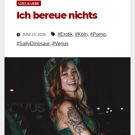
LUST & LIEBE
Ich bereue nichts
#Erotik
,
#Köln
,
#Porno
,
JUNI 23, 2026
#SallyDinosaur
,
#Venus