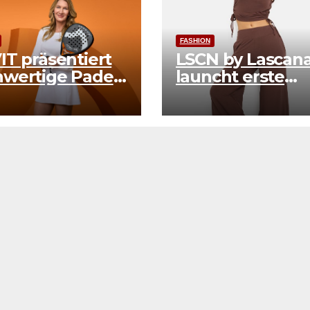
FASHION
IT präsentiert
LSCN by Lascan
wertige Padel-
launcht erste
ektion
Pilates-Kollekti