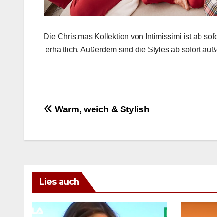
Die Christ­mas Kollek­tion von Intimis­si­mi ist ab sof
erhältlich. Außer­dem sind die Styles ab sofort außer
Beitragsnavigation
Warm, weich & Stylish
Lies auch