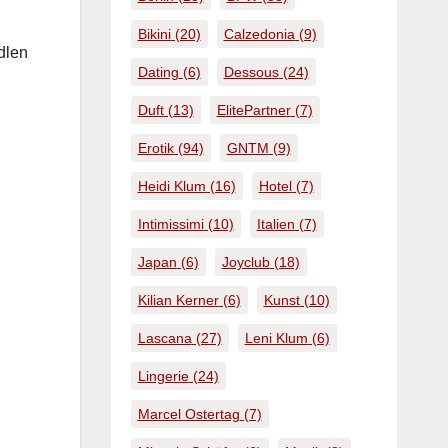
Bikini
(20)
Calzedonia
(9)
dlen
Dating
(6)
Dessous
(24)
Duft
(13)
ElitePartner
(7)
Erotik
(94)
GNTM
(9)
Heidi Klum
(16)
Hotel
(7)
Intimissimi
(10)
Italien
(7)
Japan
(6)
Joyclub
(18)
Kilian Kerner
(6)
Kunst
(10)
Lascana
(27)
Leni Klum
(6)
Lingerie
(24)
Marcel Ostertag
(7)