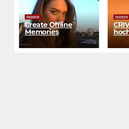
FASHION
FASHION
Create Offline
CRIV
Memories
hoch
Koll