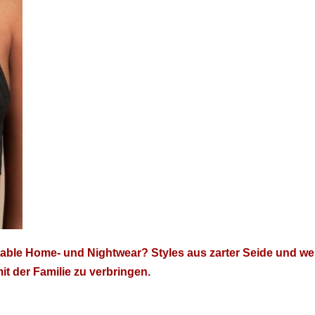
able Home- und Night­wear? Styles aus zarter Sei­de und wei
der Fam­i­lie zu ver­brin­gen.