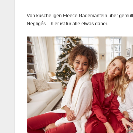
Von kusche­li­gen Fleece-Bademän­teln über gemütli
Neg­ligés – hier ist für alle etwas dabei.