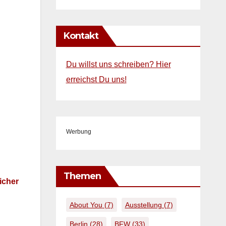
Kontakt
Du willst uns schreiben? Hier
erreichst Du uns!
Werbung
Themen
ch­er
About You
(7)
Ausstellung
(7)
Berlin
(28)
BFW
(33)