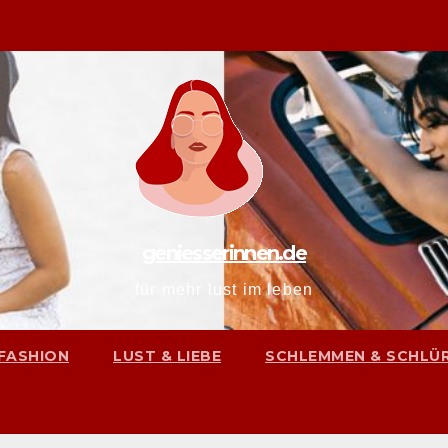
geniesserinnen.de
für mehr lust im leben
FASHION
LUST & LIEBE
SCHLEMMEN & SCHLÜ