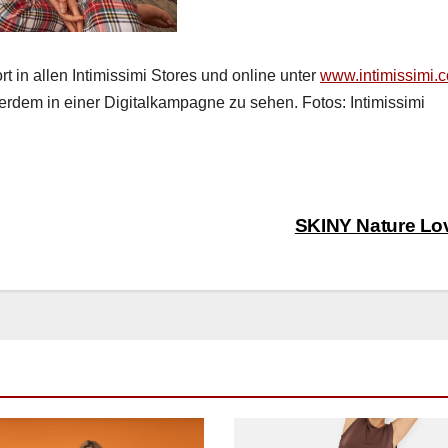
ort in allen Intimis­si­mi Stores und online unter
www.intimissimi.
­dem in ein­er Dig­italk­a­m­pagne zu sehen. Fotos: Intimis­si­mi
SKINY Nature L