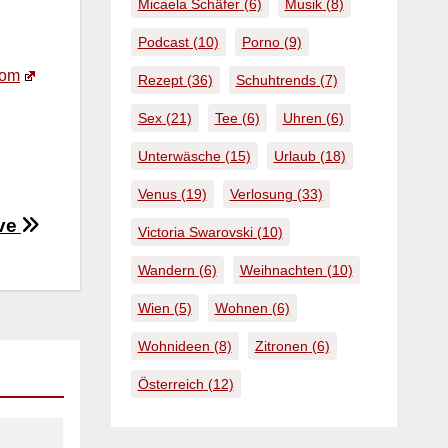
Micaela Schäfer
(6)
Musik
(8)
Podcast
(10)
Porno
(9)
com
Rezept
(36)
Schuhtrends
(7)
Sex
(21)
Tee
(6)
Uhren
(6)
Unterwäsche
(15)
Urlaub
(18)
Venus
(19)
Verlosung
(33)
ove
Victoria Swarovski
(10)
Wandern
(6)
Weihnachten
(10)
Wien
(5)
Wohnen
(6)
Wohnideen
(8)
Zitronen
(6)
Österreich
(12)