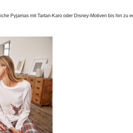
che Pyja­mas mit Tar­tan-Karo oder Dis­ney-Motiv­en bis hin zu e