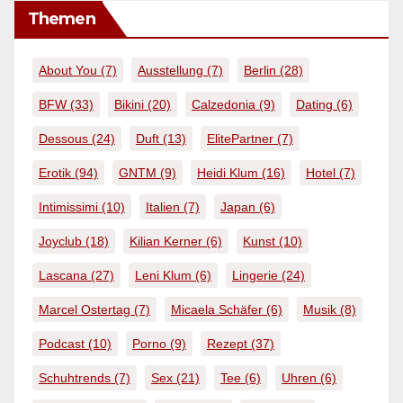
Themen
About You
(7)
Ausstellung
(7)
Berlin
(28)
BFW
(33)
Bikini
(20)
Calzedonia
(9)
Dating
(6)
Dessous
(24)
Duft
(13)
ElitePartner
(7)
Erotik
(94)
GNTM
(9)
Heidi Klum
(16)
Hotel
(7)
Intimissimi
(10)
Italien
(7)
Japan
(6)
Joyclub
(18)
Kilian Kerner
(6)
Kunst
(10)
Lascana
(27)
Leni Klum
(6)
Lingerie
(24)
Marcel Ostertag
(7)
Micaela Schäfer
(6)
Musik
(8)
Podcast
(10)
Porno
(9)
Rezept
(37)
Schuhtrends
(7)
Sex
(21)
Tee
(6)
Uhren
(6)