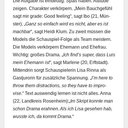
Die Auf­gabe ist ein­deutig. Spaß haben. Atti­tude
zeigen. Charak­ter verkör­pern. „Mein Bauchge­fühl
sagt mir grade: Good feel­ing“, sagt Ibo (21, Mün­
ster). „
Ganz so ein­fach wird es nicht, aber es ist
mach­bar
“, sagt Hei­di Klum. Zu zweit müssen die
Mod­els die Schaus­piel-Folge als Team meis­tern.
Die Mod­els verkör­pern Ehe­mann und Ehe­frau.
Wichtig: großes Dra­ma. „
Ich find’s super, dass Luis
mein Ehe­mann ist
“, sagt Mar­lene (20, Erft­stadt).
Mit­ten­drin sorgt Schaus­pielerin Lisa Rin­na als
Gastjuror­in für zusät­zliche Span­nung. „
I’m here to
throw them dis­trac­tions, so they have to impro­
vise.
“ Text auswendig ler­nen ist nicht alles. Anna
(22, Land­kreis Rosen­heim):„
Im Skript kon­nte man
schon Dra­ma erah­nen. Als ich Lisa gese­hen hab,
wusste ich, da kommt Dra­ma.
“