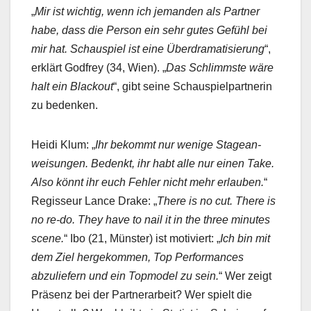
„
Mir ist wichtig, wenn ich jeman­den als Part­ner
habe, dass die Per­son ein sehr gutes Gefühl bei
mir hat. Schaus­piel ist eine Über­drama­tisierung
“,
erk­lärt God­frey (34, Wien). „
Das Schlimm­ste wäre
halt ein Black­out
“, gibt seine Schaus­piel­part­ner­in
zu bedenken.
Hei­di Klum: „
Ihr bekommt nur wenige Stagean­
weisun­gen. Bedenkt, ihr habt alle nur einen Take.
Also kön­nt ihr euch Fehler nicht mehr erlauben.
“
Regis­seur Lance Drake: „
There is no cut. There is
no re-do. They have to nail it in the three min­utes
scene.
“ Ibo (21, Mün­ster) ist motiviert: „
Ich bin mit
dem Ziel hergekom­men, Top Per­for­mances
abzuliefern und ein Top­mod­el zu sein.
“ Wer zeigt
Präsenz bei der Part­ner­ar­beit? Wer spielt die