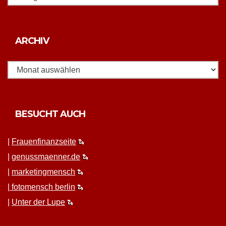
Archiv
ARCHIV
BESUCHT AUCH
|
Frauen­fi­nanz­seite
|
genussmaenner.de
|
mar­ket­ing­men­sch
|
fotomen­sch berlin
|
Unter der Lupe