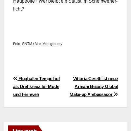
Haup­trol­le? Wer bleibt ein Sta­tist im Schein­wer­fer­
licht?
Foto: GNTM / Max Mont­gomery
Beitragsnavigation
Flughafen Tempelhof
Vittoria Ceretti ist neue
als Drehkreuz für Mode
Armani Beauty Global
und Fernweh
Make-up Ambassador
Lies auch