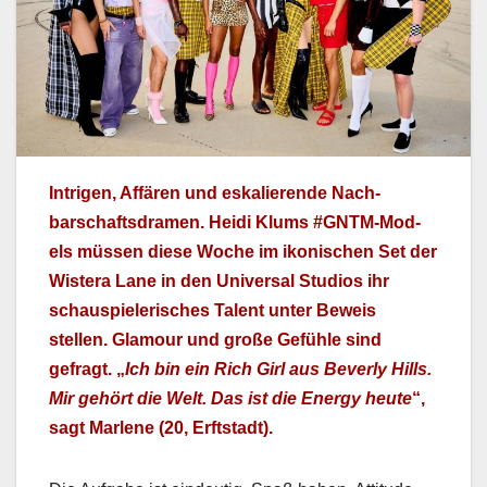
Intri­gen, Affären und eskalierende Nach­
barschafts­dra­men. Hei­di Klums #GNTM-Mod­
els müssen diese Woche im ikonis­chen Set der
Wis­tera Lane in den Uni­ver­sal Stu­dios ihr
schaus­pielerisches Tal­ent unter Beweis
stellen. Glam­our und große Gefüh­le sind
gefragt. „
Ich bin ein Rich Girl aus Bev­er­ly Hills.
Mir gehört die Welt. Das ist die Ener­gy heute
“,
sagt Mar­lene (20, Erft­stadt).