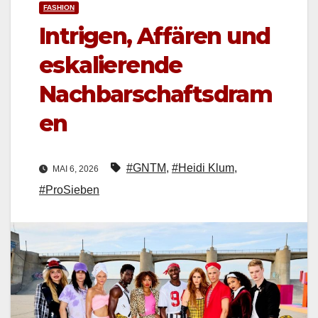
FASHION
Intrigen, Affären und
eskalierende
Nachbarschaftsdram
en
#GNTM
,
#Heidi Klum
,
MAI 6, 2026
#ProSieben