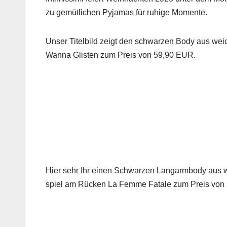
zu gemütlichen Pyja­mas für ruhige Momente.
Unser Titel­bild zeigt den schwarzen Body aus wei
Wan­na Glis­ten zum Preis von 59,90 EUR.
Hier sehr Ihr einen Schwarzen Lan­garm­body aus wei
spiel am Rück­en La Femme Fatale zum Preis von