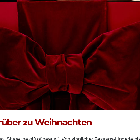
drüber zu Weihnachten
to „Share the gift of beau­ty“. Von sinnlich­er Fest­tags-Lin­gerie bi