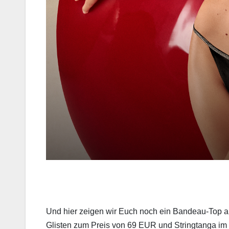
Und hier zeigen wir Euch noch ein Ban­deau-Top au
Glis­ten zum Preis von 69 EUR und String­tan­ga im 