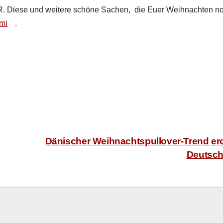
UR. Diese und weit­ere schöne Sachen, die Euer Wei­h­nacht­en n
­mi
.
Dänischer Weihnachtspullover-Trend er
Deutsch