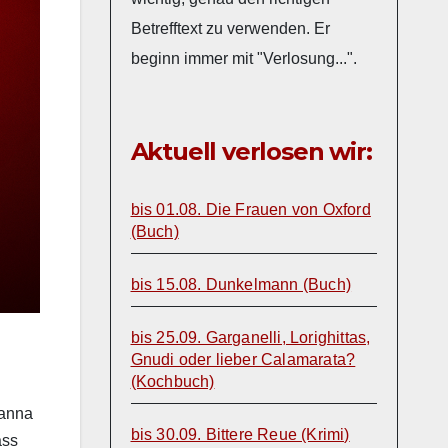
Betrefftext zu verwenden. Er
beginn immer mit "Verlosung...".
Aktuell verlosen wir:
bis 01.08. Die Frauen von Oxford
(Buch)
bis 15.08. Dunkelmann (Buch)
bis 25.09. Garganelli, Lorighittas,
Gnudi oder lieber Calamarata?
(Kochbuch)
an­na
bis 30.09. Bittere Reue (Krimi)
ass