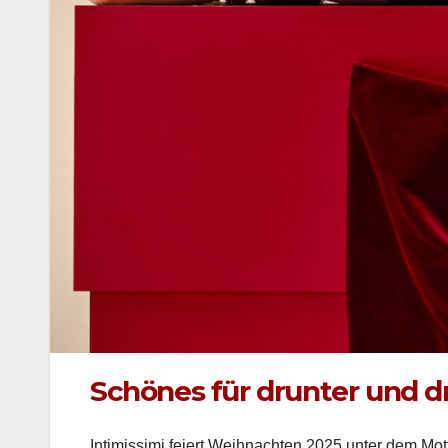
Schönes für drunter und 
Intimis­si­mi feiert Wei­h­nacht­en 2025 unter dem Mot­