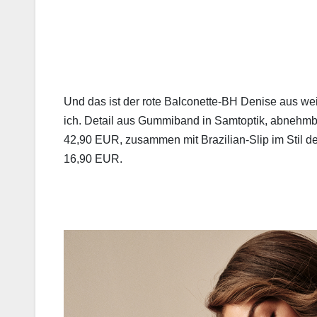
Und das ist der rote Bal­conette-BH Denise aus weich
ich. Detail aus Gum­miband in Sam­top­tik, abnehm­
42,90 EUR, zusam­men mit Brazil­ian-Slip im Stil de
16,90 EUR.