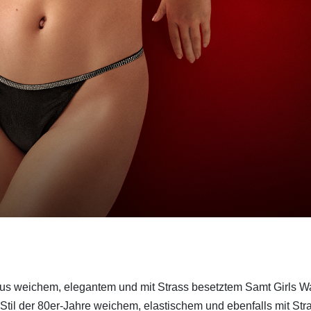
s weichem, ele­gan­tem und mit Strass beset­ztem Samt Girls W
Stil der 80er-Jahre weichem, elastis­chem und eben­falls mit Str