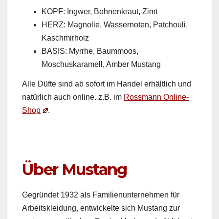
KOPF: Ing­w­er, Bohnenkraut, Zimt
HERZ: Mag­no­lie, Wasser­noten, Patchouli,
Kaschmirholz
BASIS: Myrrhe, Baum­moos,
Moschuskaramell, Amber Mus­tang
Alle Düfte sind ab sofort im Han­del erhältlich und
natür­lich auch online. z.B. im
Ross­mann Online-
Shop
.
Über Mustang
Gegrün­det 1932 als Fam­i­lienun­ternehmen für
Arbeit­sklei­dung, entwick­elte sich Mus­tang zur