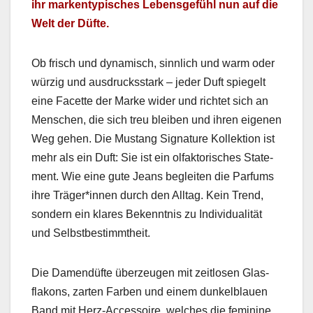
ihr marken­typ­is­ches Lebens­ge­fühl nun auf die
Welt der Düfte.
Ob frisch und dynamisch, sinnlich und warm oder
würzig und aus­drucksstark – jed­er Duft spiegelt
eine Facette der Marke wider und richtet sich an
Men­schen, die sich treu bleiben und ihren eige­nen
Weg gehen. Die Mus­tang Sig­na­ture Kollek­tion ist
mehr als ein Duft: Sie ist ein olfak­torisches State­
ment. Wie eine gute Jeans begleit­en die Par­fums
ihre Träger*innen durch den All­t­ag. Kein Trend,
son­dern ein klares Beken­nt­nis zu Indi­vid­u­al­ität
und Selb­st­bes­timmtheit.
Die Damendüfte überzeu­gen mit zeit­losen Glas­
flakons, zarten Far­ben und einem dunkel­blauen
Band mit Herz-Acces­soire, welch­es die fem­i­nine