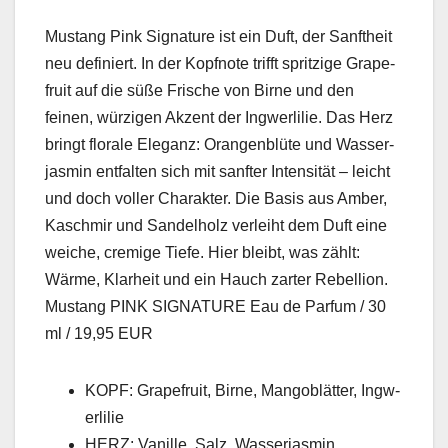
Mus­tang Pink Sig­na­ture ist ein Duft, der San­ftheit
neu definiert. In der Kopfnote trifft spritzige Grape­
fruit auf die süße Frische von Birne und den
feinen, würzi­gen Akzent der Ing­w­erlilie. Das Herz
bringt flo­rale Ele­ganz: Orangen­blüte und Wasser­
jas­min ent­fal­ten sich mit san­fter Inten­sität – leicht
und doch voller Charak­ter. Die Basis aus Amber,
Kaschmir und Sandel­holz ver­lei­ht dem Duft eine
weiche, cremige Tiefe. Hier bleibt, was zählt:
Wärme, Klarheit und ein Hauch zarter Rebel­lion.
Mus­tang PINK SIGNATURE Eau de Par­fum / 30
ml / 19,95 EUR
KOPF: Grape­fruit, Birne, Man­gob­lät­ter, Ing­w­
erlilie
HERZ: Vanille, Salz, Wasser­jas­min,