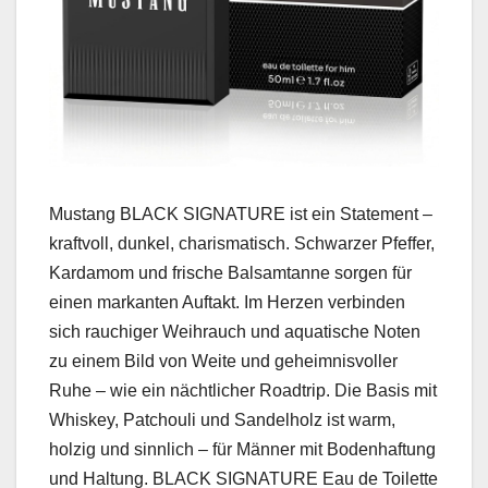
Mus­tang BLACK SIGNATURE ist ein State­ment –
kraftvoll, dunkel, charis­ma­tisch. Schwarz­er Pfef­fer,
Kar­damom und frische Bal­sam­tanne sor­gen für
einen markan­ten Auf­takt. Im Herzen verbinden
sich rauchiger Weihrauch und aquatis­che Noten
zu einem Bild von Weite und geheimnisvoller
Ruhe – wie ein nächtlich­er Road­trip. Die Basis mit
Whiskey, Patchouli und Sandel­holz ist warm,
holzig und sinnlich – für Män­ner mit Boden­haf­tung
und Hal­tung. BLACK SIGNATURE Eau de Toi­lette