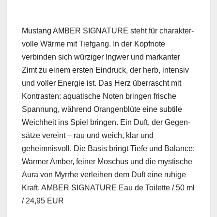
Mus­tang AMBER SIGNATURE ste­ht für charak­ter­
volle Wärme mit Tief­gang. In der Kopfnote
verbinden sich würziger Ing­w­er und markan­ter
Zimt zu einem ersten Ein­druck, der herb, inten­siv
und voller Energie ist. Das Herz über­rascht mit
Kon­trasten: aquatis­che Noten brin­gen frische
Span­nung, während Orangen­blüte eine sub­tile
Weich­heit ins Spiel brin­gen. Ein Duft, der Gegen­
sätze vere­int – rau und weich, klar und
geheimnisvoll. Die Basis bringt Tiefe und Bal­ance:
Warmer Amber, fein­er Moschus und die mys­tis­che
Aura von Myrrhe ver­lei­hen dem Duft eine ruhige
Kraft. AMBER SIGNATURE Eau de Toi­lette / 50 ml
/ 24,95 EUR