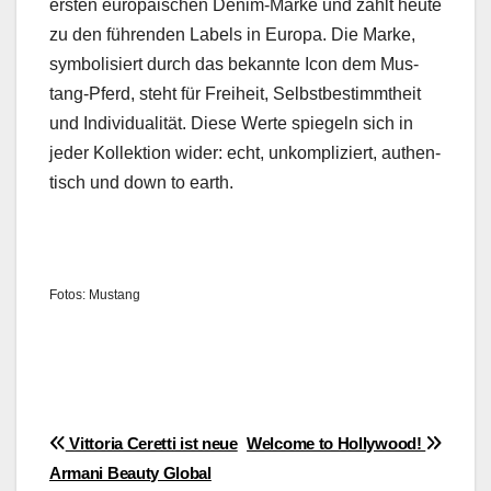
ersten europäis­chen Den­im-Marke und zählt heute
zu den führen­den Labels in Europa. Die Marke,
sym­bol­isiert durch das bekan­nte Icon dem Mus­
tang-Pferd, ste­ht für Frei­heit, Selb­st­bes­timmtheit
und Indi­vid­u­al­ität. Diese Werte spiegeln sich in
jed­er Kollek­tion wider: echt, unkom­pliziert, authen­
tisch und down to earth.
Fotos: Mus­tang
Beitragsnavigation
Vittoria Ceretti ist neue
Welcome to Hollywood!
Armani Beauty Global