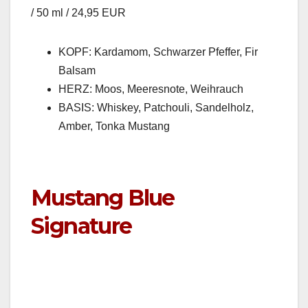
/ 50 ml / 24,95 EUR
KOPF: Kar­damom, Schwarz­er Pfef­fer, Fir
Bal­sam
HERZ: Moos, Meeres­note, Weihrauch
BASIS: Whiskey, Patchouli, Sandel­holz,
Amber, Ton­ka Mus­tang
Mustang Blue
Signature