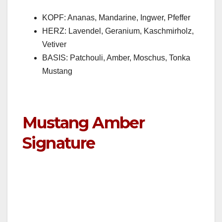
KOPF: Ananas, Man­darine, Ing­w­er, Pfef­fer
HERZ: Laven­del, Gera­ni­um, Kaschmirholz,
Vetiv­er
BASIS: Patchouli, Amber, Moschus, Ton­ka
Mus­tang
Mustang Amber
Signature