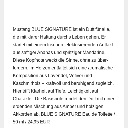
Mus­tang BLUE SIGNATURE ist ein Duft für alle,
die mit klar­er Hal­tung durchs Leben gehen. Er
startet mit einem frischen, elek­trisieren­den Auf­takt
aus saftiger Ananas und spritziger Man­darine.
Diese Kopfnote weckt die Sinne, ohne zu über­
fordern. Im Herzen ent­fal­tet sich eine aro­ma­tis­che
Kom­po­si­tion aus Laven­del, Vetiv­er und
Kaschmirholz – kraftvoll und beruhi­gend zugle­ich.
Hier trifft Klarheit auf Tiefe, Leichtigkeit auf
Charak­ter. Die Basis­note run­det den Duft mit ein­er
erden­den Mis­chung aus Amber und holzi­gen
Akko­r­den ab. BLUE SIGNATURE Eau de Toi­lette /
50 ml / 24,95 EUR