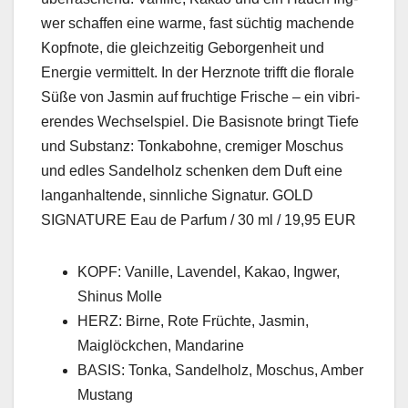
w­er schaf­fen eine warme, fast süchtig machende
Kopfnote, die gle­ichzeit­ig Gebor­gen­heit und
Energie ver­mit­telt. In der Herznote trifft die flo­rale
Süße von Jas­min auf fruchtige Frische – ein vib­ri­
eren­des Wech­sel­spiel. Die Basis­note bringt Tiefe
und Sub­stanz: Tonk­abohne, cremiger Moschus
und edles Sandel­holz schenken dem Duft eine
lan­gan­hal­tende, sinnliche Sig­natur. GOLD
SIGNATURE Eau de Par­fum / 30 ml / 19,95 EUR
KOPF: Vanille, Laven­del, Kakao, Ing­w­er,
Shi­nus Molle
HERZ: Birne, Rote Früchte, Jas­min,
Maiglöckchen, Man­darine
BASIS: Ton­ka, Sandel­holz, Moschus, Amber
Mus­tang