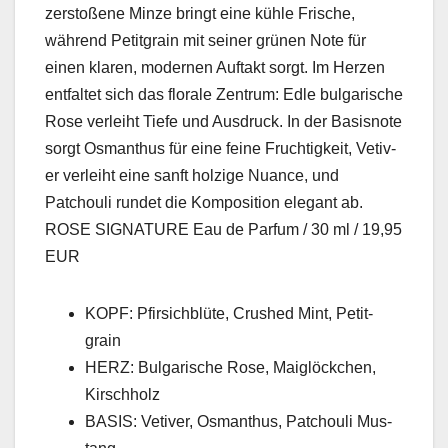
zer­stoßene Minze bringt eine küh­le Frische,
während Petit­grain mit sein­er grü­nen Note für
einen klaren, mod­er­nen Auf­takt sorgt. Im Herzen
ent­fal­tet sich das flo­rale Zen­trum: Edle bul­gar­ische
Rose ver­lei­ht Tiefe und Aus­druck. In der Basis­note
sorgt Osman­thus für eine feine Fruchtigkeit, Vetiv­
er ver­lei­ht eine san­ft holzige Nuance, und
Patchouli run­det die Kom­po­si­tion ele­gant ab.
ROSE SIGNATURE Eau de Par­fum / 30 ml / 19,95
EUR
KOPF: Pfir­sich­blüte, Crushed Mint, Petit­
grain
HERZ: Bul­gar­ische Rose, Maiglöckchen,
Kirschholz
BASIS: Vetiv­er, Osman­thus, Patchouli Mus­