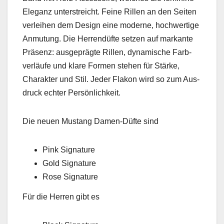
Ele­ganz unter­stre­icht. Feine Rillen an den Seit­en
ver­lei­hen dem Design eine mod­erne, hochw­er­tige
Anmu­tung. Die Her­rendüfte set­zen auf markante
Präsenz: aus­geprägte Rillen, dynamis­che Far­b­
ver­läufe und klare For­men ste­hen für Stärke,
Charak­ter und Stil. Jed­er Flakon wird so zum Aus­
druck echter Per­sön­lichkeit.
Die neuen Mus­tang Damen-Düfte sind
Pink Sig­na­ture
Gold Sig­na­ture
Rose Sig­na­ture
Für die Her­ren gibt es