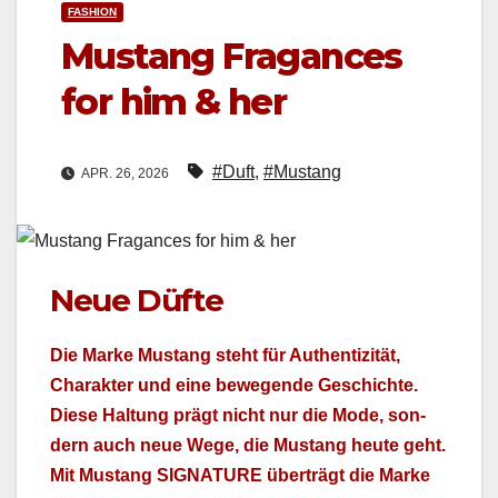
FASHION
Mustang Fragances
for him & her
#Duft
,
#Mustang
APR. 26, 2026
Neue Düfte
Die Marke Mus­tang ste­ht für Authen­tiz­ität,
Charak­ter und eine bewe­gende Geschichte.
Diese Hal­tung prägt nicht nur die Mode, son­
dern auch neue Wege, die Mus­tang heute geht.
Mit Mus­tang SIGNATURE überträgt die Marke