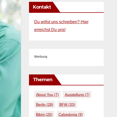
Kontakt
Du willst uns schreiben? Hier
erreichst Du uns!
Werbung
Themen
About You
(7)
Ausstellung
(7)
Berlin
(28)
BFW
(33)
Bikini
(20)
Calzedonia
(9)