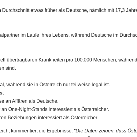
t im Durch­schnitt etwas früher als Deutsche, näm­lich mit 17,3 Jah
x­u­al­part­ner im Laufe ihres Lebens, während Deutsche im Durch­sc
uell über­trag­baren Krankheit­en pro 100.000 Men­schen, während
en sind.
gal, während sie in Öster­re­ich nur teil­weise legal ist.
s:
sse an Affären als Deutsche.
One-Night-Stands inter­essiert als Öster­re­ich­er.
Beziehun­gen inter­essiert als Öster­re­ich­er.
e­ich, kom­men­tiert die Ergeb­nisse: “
Die Dat­en zeigen, dass Öster