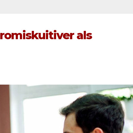
romiskuitiver als