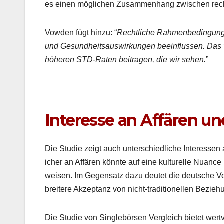
es einen möglichen Zusam­men­hang zwis­chen recht
Vow­den fügt hinzu: “
Rechtliche Rah­menbe­din­gun­g
und Gesund­heit­sauswirkun­gen bee­in­flussen. Das vo
höheren STD-Rat­en beitra­gen, die wir sehen.
”
Interesse an Affären un
Die Studie zeigt auch unter­schiedliche Inter­essen
ich­er an Affären kön­nte auf eine kul­turelle Nuance i
weisen. Im Gegen­satz dazu deutet die deutsche V
bre­it­ere Akzep­tanz von nicht-tra­di­tionellen Bezie
Die Studie von Sin­gle­börsen Ver­gle­ich bietet wertv