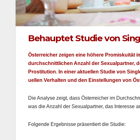
Behauptet Studie von Sing
Öster­re­ich­er zeigen eine höhere Promiskuität im
durch­schnit­tlichen Anzahl der Sex­u­al­part­ner,
Pros­ti­tu­tion. In ein­er aktuellen Studie von Sin­
uellen Ver­hal­ten und den Ein­stel­lun­gen von Öst
Die Analyse zeigt, dass Öster­re­ich­er im Durch­schn
was die Anzahl der Sex­u­al­part­ner, das Inter­esse an 
Fol­gende Ergeb­nisse präsen­tiert die Studie: