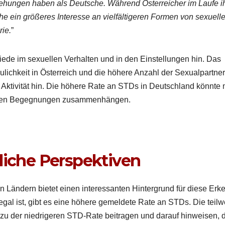
Beziehun­gen haben als Deutsche. Während Öster­re­ich­er im Laufe i
e ein größeres Inter­esse an vielfältigeren For­men von sex­uell
ie.
”
ede im sex­uellen Ver­hal­ten und in den Ein­stel­lun­gen hin. Das
lichkeit in Öster­re­ich und die höhere Anzahl der Sex­u­al­part­ner
n Aktiv­ität hin. Die höhere Rate an STDs in Deutsch­land kön­nte 
llen Begeg­nun­gen zusam­men­hän­gen.
liche Perspektiven
en Län­dern bietet einen inter­es­san­ten Hin­ter­grund für diese Erke
ig legal ist, gibt es eine höhere gemeldete Rate an STDs. Die teil­
n­nte zu der niedrigeren STD-Rate beitra­gen und darauf hin­weisen,