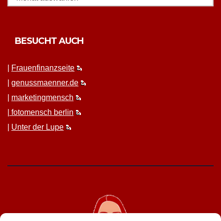
BESUCHT AUCH
|
Frauen­fi­nanz­seite
|
genussmaenner.de
|
mar­ket­ing­men­sch
|
fotomen­sch berlin
|
Unter der Lupe