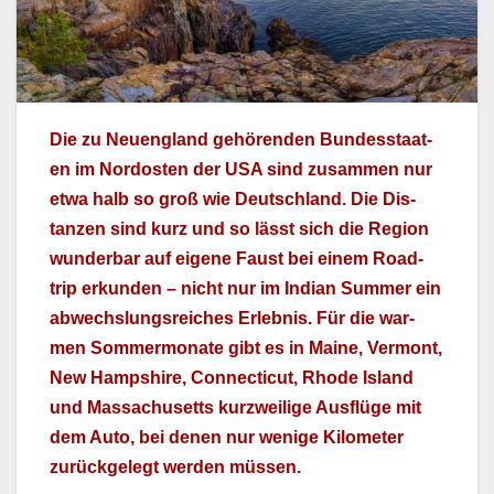
Die zu Neueng­land gehören­den Bun­desstaat­
en im Nor­dosten der USA sind zusam­men nur
etwa halb so groß wie Deutsch­land. Die Dis­
tanzen sind kurz und so lässt sich die Region
wun­der­bar auf eigene Faust bei einem Road­
trip erkun­den – nicht nur im Indi­an Sum­mer ein
abwech­slungsre­ich­es Erleb­nis. Für die war­
men Som­mer­monate gibt es in Maine, Ver­mont,
New Hamp­shire, Con­necti­cut, Rhode Island
und Mass­a­chu­setts kurzweilige Aus­flüge mit
dem Auto, bei denen nur wenige Kilo­me­ter
zurück­gelegt wer­den müssen.