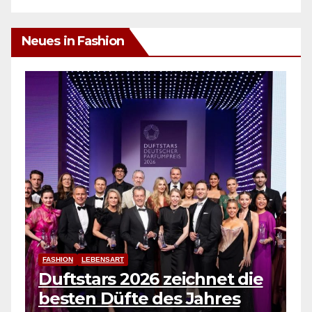
Neues in Fashion
FASH
CRI
FASHION
Create Offline Memories
ho