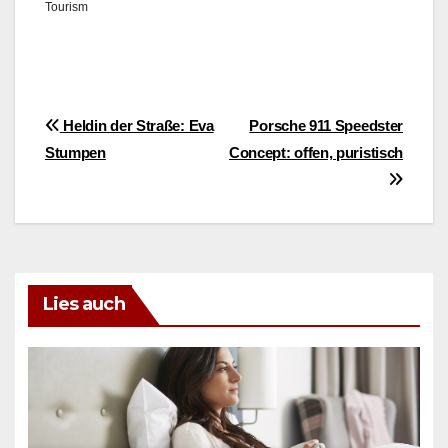
Tourism
Beitragsnavigation
Heldin der Straße: Eva
Porsche 911 Speedster
Stumpen
Concept: offen, puristisch
Lies auch