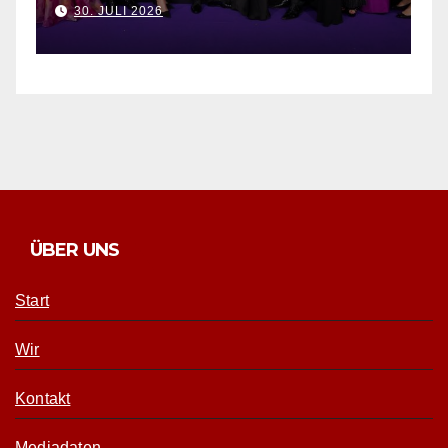
Kol
3. AUGUST 2026
3.
ÜBER UNS
Start
Wir
Kontakt
Mediadaten