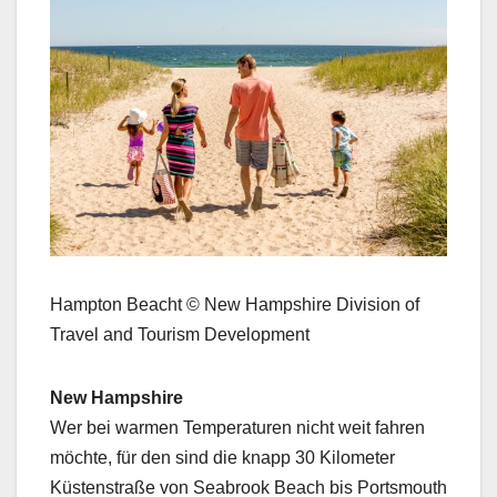
Hamp­ton Beacht © New Hamp­shire Divi­sion of
Trav­el and Tourism Devel­op­ment
New Hamp­shire
Wer bei war­men Tem­per­a­turen nicht weit fahren
möchte, für den sind die knapp 30 Kilo­me­ter
Küsten­straße von Seabrook Beach bis Portsmouth