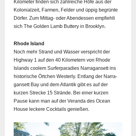
Kilo­me­ter find­en sich zahlre­iche Höfe aus der
Kolo­nialzeit, Far­men, Felder und üppig begrünte
Dör­fer. Zum Mit­tag- oder Aben­dessen emp­fiehlt
sich The Gold­en Lamb But­tery in Brook­lyn.
Rhode Island
Noch mehr Strand und Wass­er ver­spricht der
High­way 1 auf den 40 Kilo­me­tern von Rhode
Islands coolem Surfer­paradies Nar­ra­gansett ins
his­torische Örtchen West­er­ly. Ent­lang der Nar­ra­
gansett Bay und dem Atlantik gibt es auf der
kurzen Strecke 15 Strände. Bei ein­er kurzen
Pause kann man auf der Veran­da des Ocean
House leckere Cock­tails genießen.