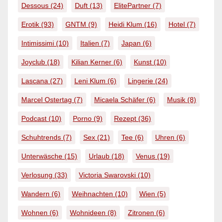
Dessous
(24)
Duft
(13)
ElitePartner
(7)
Erotik
(93)
GNTM
(9)
Heidi Klum
(16)
Hotel
(7)
Intimissimi
(10)
Italien
(7)
Japan
(6)
Joyclub
(18)
Kilian Kerner
(6)
Kunst
(10)
Lascana
(27)
Leni Klum
(6)
Lingerie
(24)
Marcel Ostertag
(7)
Micaela Schäfer
(6)
Musik
(8)
Podcast
(10)
Porno
(9)
Rezept
(36)
Schuhtrends
(7)
Sex
(21)
Tee
(6)
Uhren
(6)
Unterwäsche
(15)
Urlaub
(18)
Venus
(19)
Verlosung
(33)
Victoria Swarovski
(10)
Wandern
(6)
Weihnachten
(10)
Wien
(5)
Wohnen
(6)
Wohnideen
(8)
Zitronen
(6)