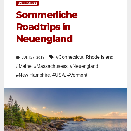
UNTERWEGS
Sommerliche
Roadtrips in
Neuengland
#Connecticut. Rhode Island
,
JUNI 27, 2018
#Maine
,
#Massachusetts
,
#Neuengland
,
#New Hamphire
,
#USA
,
#Vermont