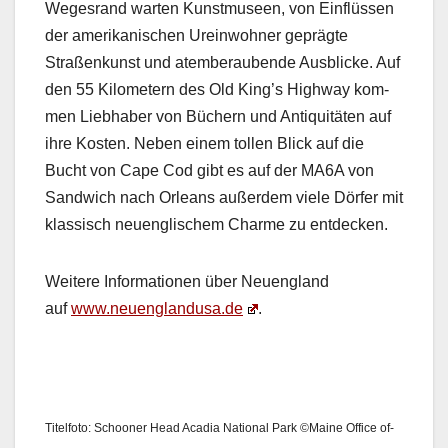
Weges­rand warten Kun­st­museen, von Ein­flüssen
der amerikanis­chen Ure­in­wohn­er geprägte
Straßenkun­st und atem­ber­aubende Aus­blicke. Auf
den 55 Kilo­me­tern des Old King’s High­way kom­
men Lieb­haber von Büch­ern und Antiq­ui­täten auf
ihre Kosten. Neben einem tollen Blick auf die
Bucht von Cape Cod gibt es auf der MA6A von
Sand­wich nach Orleans außer­dem viele Dör­fer mit
klas­sisch neuenglis­chem Charme zu ent­deck­en.
Weit­ere Infor­ma­tio­nen über Neueng­land
auf
www.neuenglandusa.de
.
Titelfo­to: Schooner Head Aca­dia Nation­al Park ©Maine Office of-