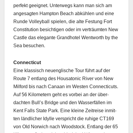
per­fekt geeignet. Unter­wegs kann man sich am
ange­sagten Hamp­ton Beach abkühlen und eine
Runde Vol­ley­ball spie­len, die alte Fes­tung Fort
Con­sti­tu­tion besichti­gen oder im verträumten New
Cas­tle das ele­gante Grand­ho­tel Went­worth by the
Sea besuchen.
Con­necti­cut
Eine klas­sisch neuenglis­che Tour führt auf der
Route 7 ent­lang des Housaton­ic Riv­er von New
Mil­ford bis nach Canaan im West­en Con­necti­cuts.
Auf 56 Kilo­me­tern geht es vor­bei an der über­
dacht­en Bull’s Bridge und den Wasser­fällen im
Kent Falls State Park. Eine kleine Zeitreise inmit­
ten ländlich­er Idylle ver­spricht die ruhige CT169
von Old Nor­wich nach Wood­stock. Ent­lang der 65