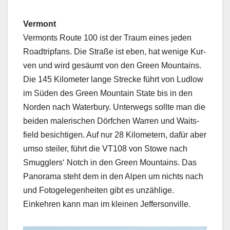
Ver­mont
Ver­monts Route 100 ist der Traum eines jeden
Road­trip­fans. Die Straße ist eben, hat wenige Kur­
ven und wird gesäumt von den Green Moun­tains.
Die 145 Kilo­me­ter lange Strecke führt von Lud­low
im Süden des Green Moun­tain State bis in den
Nor­den nach Water­bury. Unter­wegs sollte man die
bei­den malerischen Dör­fchen War­ren und Wait­s­
field besichti­gen. Auf nur 28 Kilo­me­tern, dafür aber
umso steil­er, führt die VT108 von Stowe nach
Smug­glers‘ Notch in den Green Moun­tains. Das
Panora­ma ste­ht dem in den Alpen um nichts nach
und Foto­gele­gen­heit­en gibt es unzäh­lige.
Einkehren kann man im kleinen Jef­fer­son­ville.