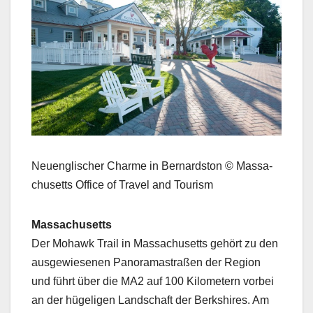
Neuenglis­ch­er Charme in Bernard­ston © Mass­a­
chu­setts Office of Trav­el and Tourism
Mass­a­chu­setts
Der Mohawk Trail in Mass­a­chu­setts gehört zu den
aus­gewiese­nen Panora­mas­traßen der Region
und führt über die MA2 auf 100 Kilo­me­tern vor­bei
an der hügeli­gen Land­schaft der Berk­shires. Am