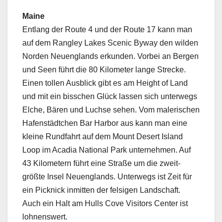
Maine
Ent­lang der Route 4 und der Route 17 kann man
auf dem Ran­g­ley Lakes Scenic Byway den wilden
Nor­den Neueng­lands erkun­den. Vor­bei an Bergen
und Seen führt die 80 Kilo­me­ter lange Strecke.
Einen tollen Aus­blick gibt es am Height of Land
und mit ein biss­chen Glück lassen sich unter­wegs
Elche, Bären und Luchse sehen. Vom malerischen
Hafen­städtchen Bar Har­bor aus kann man eine
kleine Rund­fahrt auf dem Mount Desert Island
Loop im Aca­dia Nation­al Park unternehmen. Auf
43 Kilo­me­tern führt eine Straße um die zweit­
größte Insel Neueng­lands. Unter­wegs ist Zeit für
ein Pick­nick inmit­ten der fel­si­gen Land­schaft.
Auch ein Halt am Hulls Cove Vis­i­tors Cen­ter ist
lohnenswert.