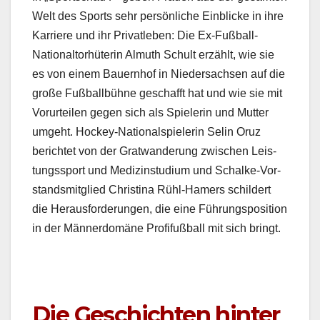
Welt des Sports sehr per­sön­liche Ein­blicke in ihre
Kar­riere und ihr Pri­vatleben: Die Ex-Fußball-
Nation­al­torhü­terin Almuth Schult erzählt, wie sie
es von einem Bauern­hof in Nieder­sach­sen auf die
große Fußball­bühne geschafft hat und wie sie mit
Vorurteilen gegen sich als Spielerin und Mut­ter
umge­ht. Hock­ey-Nation­al­spielerin Selin Oruz
berichtet von der Grat­wan­derung zwis­chen Leis­
tungss­port und Medi­zin­studi­um und Schalke-Vor­
standsmit­glied Christi­na Rühl-Hamers schildert
die Her­aus­forderun­gen, die eine Führungspo­si­tion
in der Män­ner­domäne Profi­fußball mit sich bringt.
Die Geschichten hinter