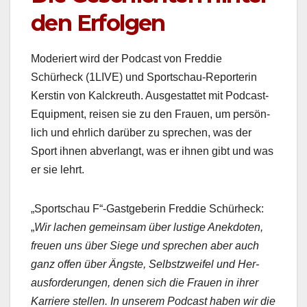
den Erfolgen
Mod­eriert wird der Pod­cast von Fred­die
Schürheck (1LIVE) und Sports­chau-Repor­terin
Ker­stin von Kalck­reuth. Aus­ges­tat­tet mit Pod­cast-
Equip­ment, reisen sie zu den Frauen, um per­sön­
lich und ehrlich darüber zu sprechen, was der
Sport ihnen abver­langt, was er ihnen gibt und was
er sie lehrt.
„Sports­chau F“-Gastgeberin Fred­die Schürheck:
„
Wir lachen gemein­sam über lustige Anek­doten,
freuen uns über Siege und sprechen aber auch
ganz offen über Äng­ste, Selb­stzweifel und Her­
aus­forderun­gen, denen sich die Frauen in ihrer
Kar­riere stellen. In unserem Pod­cast haben wir die