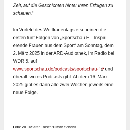
Zeit, auf die Geschicht­en hin­ter ihren Erfol­gen zu
schauen.
“
Im Vor­feld des Welt­frauen­tags erscheinen die
ersten fünf Fol­gen von „Sports­chau F – Inspiri­
erende Frauen aus dem Sport“ am Son­ntag, dem
2. März 2025 in der ARD-Audio­thek, im Radio bei
WDR 5, auf
www.sportschau.de/podcasts/sportschau‑f
und
über­all, wo es Pod­casts gibt. Ab dem 16. März
2025 gibt es dann alle zwei Wochen jew­eils eine
neue Folge.
Foto: WDR/Sarah Rasch/Tilman Schenk