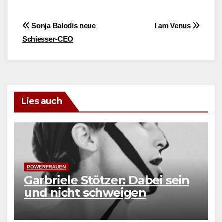
Beitragsnavigation
Sonja Balodis neue
I am Venus
Schiesser-CEO
Lies auch
POWERFRAUEN
Garbriele Stötzer: Dabei sein
und nicht schweigen