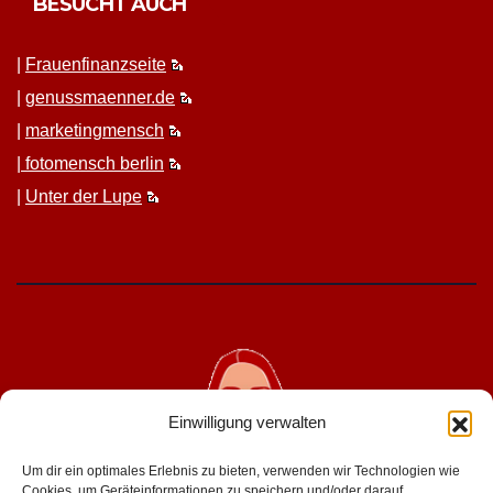
BESUCHT AUCH
|
Frauen­fi­nanz­seite
|
genussmaenner.de
|
mar­ket­ing­men­sch
|
fotomen­sch berlin
|
Unter der Lupe
Einwilligung verwalten
Um dir ein optimales Erlebnis zu bieten, verwenden wir Technologien wie
Cookies, um Geräteinformationen zu speichern und/oder darauf