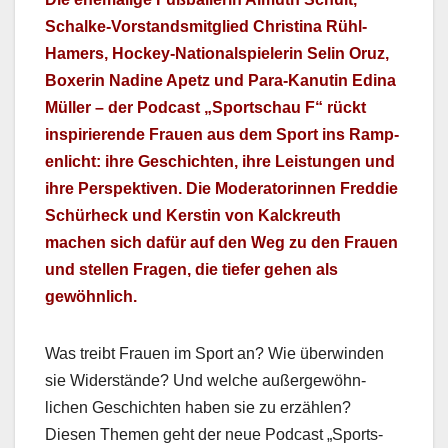
Schalke-Vor­standsmit­glied Christi­na Rühl-
Hamers, Hock­ey-Nation­al­spielerin Selin Oruz,
Box­erin Nadine Apetz und Para-Kanutin Edi­na
Müller – der Pod­cast „Sports­chau F“ rückt
inspiri­erende Frauen aus dem Sport ins Ram­p­
en­licht: ihre Geschicht­en, ihre Leis­tun­gen und
ihre Per­spek­tiv­en. Die Mod­er­a­torin­nen Fred­die
Schürheck und Ker­stin von Kalck­reuth
machen sich dafür auf den Weg zu den Frauen
und stellen Fra­gen, die tiefer gehen als
gewöhn­lich.
Was treibt Frauen im Sport an? Wie über­winden
sie Wider­stände? Und welche außergewöhn­
lichen Geschicht­en haben sie zu erzählen?
Diesen The­men geht der neue Pod­cast „Sports­