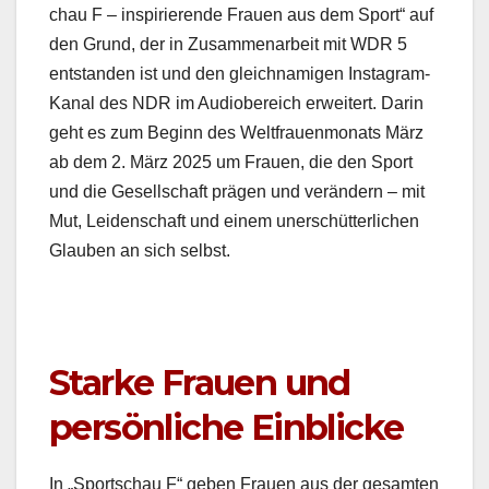
chau F – inspiri­erende Frauen aus dem Sport“ auf
den Grund, der in Zusam­me­nar­beit mit WDR 5
ent­standen ist und den gle­ich­nami­gen Insta­gram-
Kanal des NDR im Audiobere­ich erweit­ert. Darin
geht es zum Beginn des Welt­frauen­monats März
ab dem 2. März 2025 um Frauen, die den Sport
und die Gesellschaft prä­gen und verän­dern – mit
Mut, Lei­den­schaft und einem uner­schüt­ter­lichen
Glauben an sich selb­st.
Starke Frauen und
persönliche Einblicke
In „Sports­chau F“ geben Frauen aus der gesamten