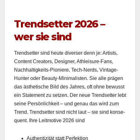
Trendsetter 2026 –
wer sie sind
Trend­set­ter sind heute divers­er denn je: Artists,
Con­tent Cre­ators, Design­er, Ath­leisure-Fans,
Nach­haltigkeits-Pio­niere, Tech-Nerds, Vin­tage-
Hunter oder Beau­ty-Min­i­mal­is­ten. Sie alle prä­gen
das ästhetis­che Bild des Jahres, oft ohne bewusst
ein State­ment zu set­zen. Der neue Trend­set­ter lebt
seine Per­sön­lichkeit – und genau das wird zum
Trend. Trend­set­ter sind nicht laut – sie sind kon­se­
quent. Ihre Leit­mo­tive 2026 sind
Authen­tiz­ität statt Per­fek­tion