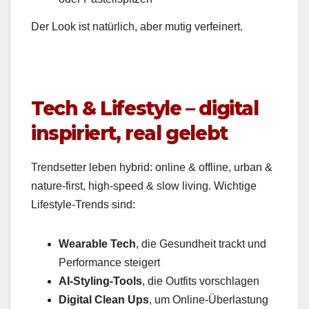
Der Look ist natür­lich, aber mutig ver­fein­ert.
Tech & Lifestyle – digital
inspiriert, real gelebt
Trend­set­ter leben hybrid: online & offline, urban &
nature-first, high-speed & slow liv­ing. Wichtige
Lifestyle-Trends sind:
Wear­able Tech
, die Gesund­heit trackt und
Per­for­mance steigert
AI-Styling-Tools
, die Out­fits vorschla­gen
Dig­i­tal Clean Ups
, um Online-Über­las­tung