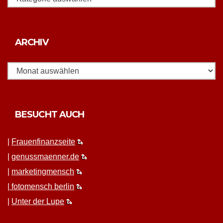
Archiv
ARCHIV
BESUCHT AUCH
|
Frauen­fi­nanz­seite
|
genussmaenner.de
|
mar­ket­ing­men­sch
|
fotomen­sch berlin
|
Unter der Lupe