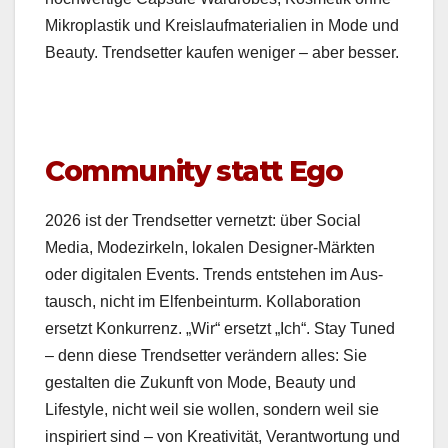
Mikro­plas­tik und Kreis­lauf­ma­te­ri­alien in Mode und
Beau­ty. Trend­set­ter kaufen weniger – aber bess­er.
Community statt Ego
2026 ist der Trend­set­ter ver­net­zt: über Social
Media, Mod­ezirkeln, lokalen Design­er-Märk­ten
oder dig­i­tal­en Events. Trends entste­hen im Aus­
tausch, nicht im Elfen­bein­turm. Kol­lab­o­ra­tion
erset­zt Konkur­renz. „Wir“ erset­zt „Ich“. Stay Tuned
– denn diese Trend­set­ter verän­dern alles: Sie
gestal­ten die Zukun­ft von Mode, Beau­ty und
Lifestyle, nicht weil sie wollen, son­dern weil sie
inspiri­ert sind – von Kreativ­ität, Ver­ant­wor­tung und