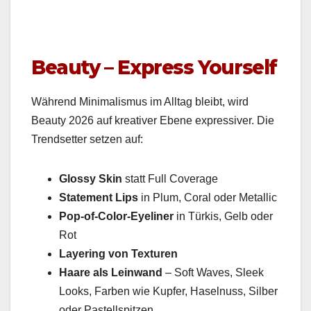
Beauty – Express Yourself
Während Min­i­mal­is­mus im All­t­ag bleibt, wird
Beau­ty 2026 auf kreativ­er Ebene expres­siv­er. Die
Trend­set­ter set­zen auf:
Glossy Skin
statt Full Cov­er­age
State­ment Lips
in Plum, Coral oder Metal­lic
Pop-of-Col­or-Eye­lin­er
in Türkis, Gelb oder
Rot
Lay­er­ing von Tex­turen
Haare als Lein­wand
– Soft Waves, Sleek
Looks, Far­ben wie Kupfer, Hasel­nuss, Sil­ber
oder Pastell­spitzen