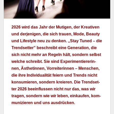
2026 wird das Jahr der Muti­gen, der Kreativ­en
und der­jeni­gen, die sich trauen, Mode, Beau­ty
und Lifestyle neu zu denken. „Stay Tuned – die
Trend­set­ter“ beschreibt eine Gen­er­a­tion, die
sich nicht mehr an Regeln hält, son­dern selb­st
welche schreibt. Sie sind Exper­i­men­tiererin­
nen, Ästhetinnen, Vor­re­i­t­erin­nen – Men­schen,
die ihre Indi­vid­u­al­ität feiern und Trends nicht
kon­sum­ieren, son­dern kreieren. Die Trend­set­
ter 2026 bee­in­flussen nicht nur das, was wir
tra­gen, son­dern wie wir leben, einkaufen, kom­
mu­nizieren und uns aus­drück­en.