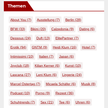
Themen
About You
(7)
Ausstellung
(7)
Berlin
(28)
BFW
(33)
Bikini
(20)
Calzedonia
(9)
Dating
(6)
Dessous
(24)
Duft
(13)
ElitePartner
(7)
Erotik
(94)
GNTM
(9)
Heidi Klum
(16)
Hotel
(7)
Intimissimi
(10)
Italien
(7)
Japan
(6)
Joyclub
(18)
Kilian Kerner
(6)
Kunst
(10)
Lascana
(27)
Leni Klum
(6)
Lingerie
(24)
Marcel Ostertag
(7)
Micaela Schäfer
(6)
Musik
(8)
Podcast
(10)
Porno
(9)
Rezept
(36)
Schuhtrends
(7)
Sex
(21)
Tee
(6)
Uhren
(6)