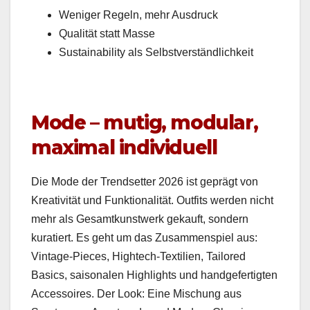
Weniger Regeln, mehr Aus­druck
Qual­ität statt Masse
Sus­tain­abil­i­ty als Selb­stver­ständlichkeit
Mode – mutig, modular,
maximal individuell
Die Mode der Trend­set­ter 2026 ist geprägt von
Kreativ­ität und Funk­tion­al­ität. Out­fits wer­den nicht
mehr als Gesamtkunst­werk gekauft, son­dern
kuratiert. Es geht um das Zusam­men­spiel aus:
Vin­tage-Pieces, High­tech-Tex­tilien, Tai­lored
Basics, saisonalen High­lights und handge­fer­tigten
Acces­soires. Der Look: Eine Mis­chung aus