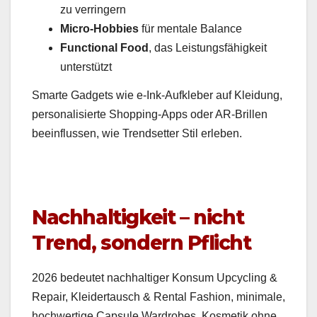
zu ver­ringern
Micro-Hob­bies
für men­tale Bal­ance
Func­tion­al Food
, das Leis­tungs­fähigkeit
unter­stützt
Smarte Gad­gets wie e‑Ink-Aufk­le­ber auf Klei­dung,
per­son­al­isierte Shop­ping-Apps oder AR-Brillen
bee­in­flussen, wie Trend­set­ter Stil erleben.
Nachhaltigkeit – nicht
Trend, sondern Pflicht
2026 bedeutet nach­haltiger Kon­sum Upcy­cling &
Repair, Klei­der­tausch & Rental Fash­ion, min­i­male,
hochw­er­tige Cap­sule Wardrobes, Kos­metik ohne