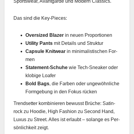
Sports­wear, Avant­garde und Mod­ern Clas­sics.
Das sind die Key-Pieces:
Over­sized Blaz­er
in neuen Pro­por­tio­nen
Util­i­ty Pants
mit Details und Struk­tur
Cap­sule Knitwear
in min­i­mal­is­tis­chen For­
men
State­ment-Schuhe
wie Tech-Sneak­er oder
klo­bige Loafer
Bold Bags
, die Far­ben oder ungewöhn­liche
For­mge­bung in den Fokus rück­en
Trend­set­ter kom­binieren bewusst Brüche: Sat­in­
rock zu Hood­ie, High Fash­ion zu Sec­ond Hand,
Luxus zu Street. Alles ist erlaubt – solange es Per­
sön­lichkeit zeigt.