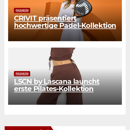
FASHION
CRIVIT präsentiert
hochwertige Padel-Kollektion
FASHION
LSCN by Lascana launcht
erste Pilates-Kollektion