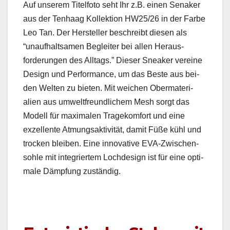
Auf unserem Titelfo­to seht Ihr z.B. einen Senaker
aus der Ten­haag Kollek­tion HW25/26 in der Farbe
Leo Tan. Der Her­steller beschreibt diesen als
“unaufhalt­samen Begleit­er bei allen Her­aus­
forderun­gen des All­t­ags.” Dieser Sneak­er vere­ine
Design und Per­for­mance, um das Beste aus bei­
den Wel­ten zu bieten. Mit weichen Ober­ma­te­ri­
alien aus umwelt­fre­undlichem Mesh sorgt das
Mod­ell für max­i­malen Tragekom­fort und eine
exzel­lente Atmungsak­tiv­ität, damit Füße kühl und
trock­en bleiben. Eine inno­v­a­tive EVA-Zwis­chen­
sohle mit inte­gri­ertem Lochde­sign ist für eine opti­
male Dämp­fung zuständig.