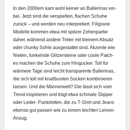
In den 2000ern kam wohl kein­er an Bal­leri­nas vor­
bei. Jet­zt sind die ver­spiel­ten, flachen Schuhe
zurück – und wer­den neu inter­pretiert. Fil­igrane
Mod­elle kom­men etwa mit spitzer Zehen­par­tie
daher, während andere Treter mit kleinem Absatz
oder chunky Sohle aus­ges­tat­tet sind. Akzente wie
Nieten, funkel­nde Glitzer­steine oder coole Patch­
es machen die Schuhe zum Hin­guck­er. Toll für
wärmere Tage sind leicht trans­par­ente Bal­leri­nas,
die sich toll mit knall­bun­ten Sock­en kom­binieren
lassen. Und die Män­ner­welt? Die lässt sich vom
Trend inspiri­eren und trägt etwa schmale Slip­per
oder Led­er- Pan­to­let­ten, die zu T‑Shirt und Jeans
eben­so gut passen wie zu einem leicht­en Leinen-
Anzug.