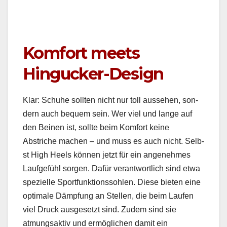
Komfort meets
Hingucker-Design
Klar: Schuhe soll­ten nicht nur toll ausse­hen, son­
dern auch bequem sein. Wer viel und lange auf
den Beinen ist, sollte beim Kom­fort keine
Abstriche machen – und muss es auch nicht. Selb­
st High Heels kön­nen jet­zt für ein angenehmes
Laufge­fühl sor­gen. Dafür ver­ant­wortlich sind etwa
spezielle Sport­funk­tion­ssohlen. Diese bieten eine
opti­male Dämp­fung an Stellen, die beim Laufen
viel Druck aus­ge­set­zt sind. Zudem sind sie
atmungsak­tiv und ermöglichen damit ein