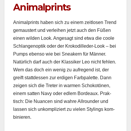
Animalprints
Ani­mal­prints haben sich zu einem zeit­losen Trend
gemaustert und ver­lei­hen jet­zt auch den Füßen
einen wilden Look. Ange­sagt sind etwa die coole
Schlangenop­tik oder der Krokodilled­er-Look – bei
Pumps eben­so wie bei Sneak­ern für Män­ner.
Natür­lich darf auch der Klas­sik­er Leo nicht fehlen.
Wem das doch ein wenig zu aufre­gend ist, der
greift stattdessen zur erdi­gen Farb­palette. Dann
zeigen sich die Treter in war­men Schokotö­nen,
einem sat­ten Navy oder edlem Bor­deaux. Prak­
tisch: Die Nuan­cen sind wahre All­rounder und
lassen sich unkom­pliziert zu vie­len Stylings kom­
binieren.