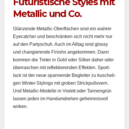
Futuristische Styles mit
Metallic und Co.
Glänzende Metal­lic-Ober­flächen sind ein wahrer
Eye­catch­er und beschränken sich nicht mehr nur
auf den Par­tyschuh. Auch im All­t­ag sind glossy
und chang­ierende Fin­ishs angekom­men. Dann
kom­men die Treter in Gold oder Sil­ber daher oder
über­raschen mit reflek­tieren­den Effek­ten. Sport­
lack ist der neue span­nende Begleit­er zu kusche­li­
gen Win­ter-Stylings mit groben Strick­pullovern.
Und Metal­lic-Mod­elle in Vio­lett oder Tan­nen­grün
lassen jeden im Han­dum­drehen geheimnisvoll
wirken.