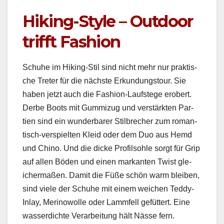
Hiking-Style – Outdoor
trifft Fashion
Schuhe im Hik­ing-Stil sind nicht mehr nur prak­tis­
che Treter für die näch­ste Erkun­dungs­tour. Sie
haben jet­zt auch die Fash­ion-Lauf­stege erobert.
Derbe Boots mit Gum­mizug und ver­stärk­ten Par­
tien sind ein wun­der­bar­er Stil­brech­er zum roman­
tisch-ver­spiel­ten Kleid oder dem Duo aus Hemd
und Chi­no. Und die dicke Pro­fil­sohle sorgt für Grip
auf allen Böden und einen markan­ten Twist gle­
icher­maßen. Damit die Füße schön warm bleiben,
sind viele der Schuhe mit einem weichen Ted­dy-
Inlay, Meri­nowolle oder Lamm­fell gefüt­tert. Eine
wasserdichte Ver­ar­beitung hält Nässe fern.