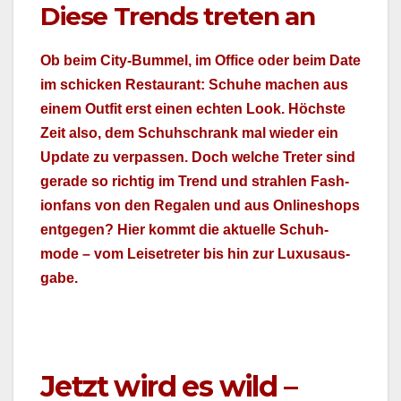
Diese Trends treten an
Ob beim City-Bum­mel, im Office oder beim Date
im schick­en Restau­rant: Schuhe machen aus
einem Out­fit erst einen echt­en Look. Höch­ste
Zeit also, dem Schuh­schrank mal wieder ein
Update zu ver­passen. Doch welche Treter sind
ger­ade so richtig im Trend und strahlen Fash­
ion­fans von den Regalen und aus Onli­neshops
ent­ge­gen? Hier kommt die aktuelle Schuh­
mode – vom Leise­treter bis hin zur Luxu­saus­
gabe.
Jetzt wird es wild –