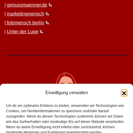
|
genussmaenner.de
|
mar­ket­ing­men­sch
|
fotomen­sch berlin
|
Unter der Lupe
Einwilligung verwalten
Um dir ein optimales Erlebnis zu bieten, verwenden wir Technologien wie
Cookies, um Geräteinformationen zu speichern und/oder darauf
zuzugreifen. Wenn du diesen Technologien zustimmst, können wir Daten
wie das Surfverhalten oder eindeutige IDs auf dieser Website verarbeiten.
geniesserinnen.de
Wenn du deine Einwilligung nicht erteilst oder zurückziehst, können
bestimmte Merkmale und Funktionen beeinträchtigt werden.