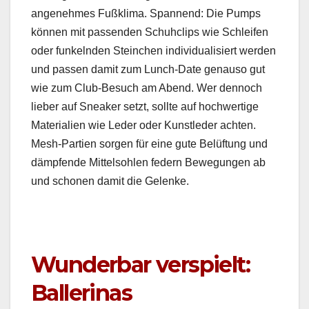
angenehmes Fußk­li­ma. Span­nend: Die Pumps
kön­nen mit passenden Schuh­clips wie Schleifen
oder funkel­nden Steinchen indi­vid­u­al­isiert wer­den
und passen damit zum Lunch-Date genau­so gut
wie zum Club-Besuch am Abend. Wer den­noch
lieber auf Sneak­er set­zt, sollte auf hochw­er­tige
Mate­ri­alien wie Led­er oder Kun­stled­er acht­en.
Mesh-Par­tien sor­gen für eine gute Belüf­tung und
dämpfende Mit­tel­sohlen fed­ern Bewe­gun­gen ab
und scho­nen damit die Gelenke.
Wunderbar verspielt:
Ballerinas