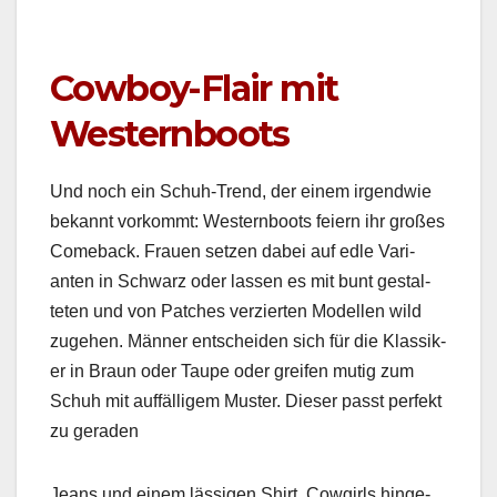
Cowboy-Flair mit
Westernboots
Und noch ein Schuh-Trend, der einem irgend­wie
bekan­nt vorkommt: West­ern­boots feiern ihr großes
Come­back. Frauen set­zen dabei auf edle Vari­
anten in Schwarz oder lassen es mit bunt gestal­
teten und von Patch­es verzierten Mod­ellen wild
zuge­hen. Män­ner entschei­den sich für die Klas­sik­
er in Braun oder Taupe oder greifen mutig zum
Schuh mit auf­fäl­ligem Muster. Dieser passt per­fekt
zu ger­aden
Jeans und einem läs­si­gen Shirt. Cow­girls hinge­