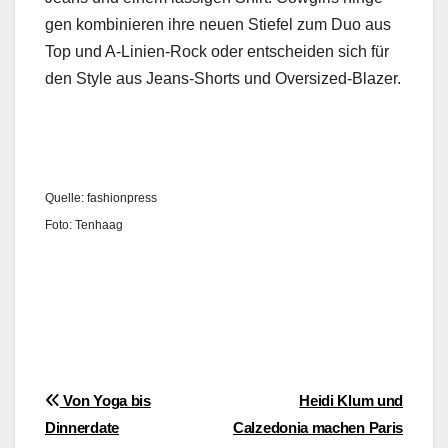
gen kom­binieren ihre neuen Stiefel zum Duo aus
Top und A‑Lin­ien-Rock oder entschei­den sich für
den Style aus Jeans-Shorts und Over­sized-Blaz­er.
Quelle: fash­ion­press
Foto: Ten­haag
Beitragsnavigation
Von Yoga bis
Heidi Klum und
Dinnerdate
Calzedonia machen Paris