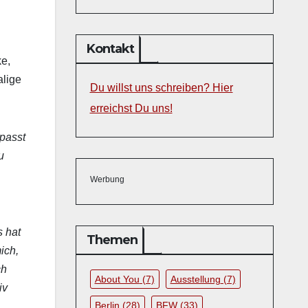
Kontakt
ke,
­lige
Du willst uns schreiben? Hier
erreichst Du uns!
 passt
u
Werbung
s hat
Themen
ich,
ch
About You
(7)
Ausstellung
(7)
iv
Berlin
(28)
BFW
(33)