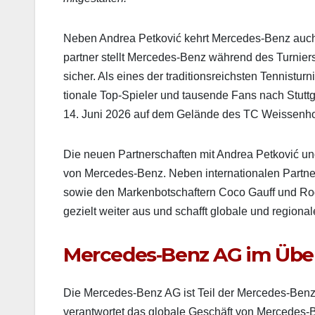
Neben Andrea Petković kehrt Mercedes‑Benz auch z
part­ner stellt Mercedes‑Benz während des Turniers 
sich­er. Als eines der tra­di­tion­sre­ich­sten Ten­ni
tionale Top-Spiel­er und tausende Fans nach Stuttga
14. Juni 2026 auf dem Gelände des TC Weis­senhof
Die neuen Part­ner­schaften mit Andrea Petković
von Mercedes‑Benz. Neben inter­na­tionalen Part­
sowie den Marken­botschaftern Coco Gauff und Roge
gezielt weit­er aus und schafft glob­ale und regionale
Mercedes‑Benz AG im Über
Die Mercedes‑Benz AG ist Teil der Mercedes‑Benz 
ver­ant­wortet das glob­ale Geschäft von Mercedes‑