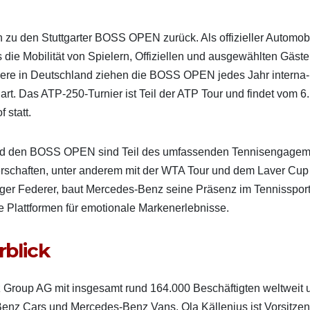
u den Stuttgarter BOSS OPEN zurück. Als offizieller Auto­mo­bi
die Mobil­ität von Spiel­ern, Offiziellen und aus­gewählten Gäst
s­turniere in Deutsch­land ziehen die BOSS OPEN jedes Jahr inter­na­
rt. Das ATP‑250-Turnier ist Teil der ATP Tour und find­et vom 6.
 statt.
 und den BOSS OPEN sind Teil des umfassenden Ten­nisen­gage­
ner­schaften, unter anderem mit der WTA Tour und dem Laver Cup
r Fed­er­er, baut Mercedes‑Benz seine Präsenz im Ten­nis­s­por
 Plat­tfor­men für emo­tionale Marken­er­leb­nisse.
blick
Group AG mit ins­ge­samt rund 164.000 Beschäftigten weltweit 
Benz Cars und Mercedes‑Benz Vans. Ola Käl­le­nius ist Vor­sitzen