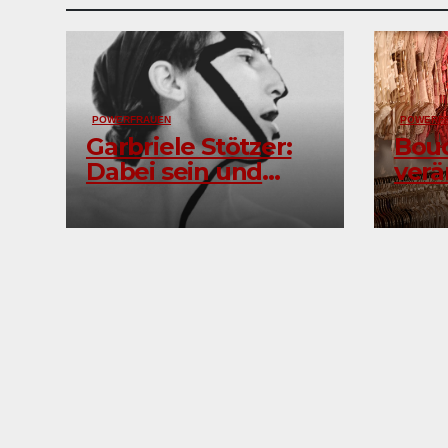
POWERFRAUEN
POWERF
Garbriele Stötzer:
Boud
Dabei sein und
verä
nicht schweigen
Selb