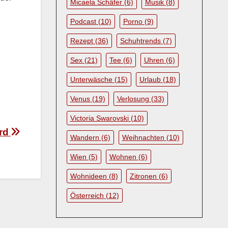
Micaela Schäfer
(6)
Musik
(8)
Podcast
(10)
Porno
(9)
Rezept
(36)
Schuhtrends
(7)
Sex
(21)
Tee
(6)
Uhren
(6)
Unterwäsche
(15)
Urlaub
(18)
Venus
(19)
Verlosung
(33)
Victoria Swarovski
(10)
ord
Wandern
(6)
Weihnachten
(10)
Wien
(5)
Wohnen
(6)
Wohnideen
(8)
Zitronen
(6)
Österreich
(12)