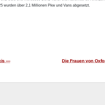
wur­den über 2,1 Mil­lio­nen Pkw und Vans abge­set­zt.
xis —
Die Frauen von Oxf