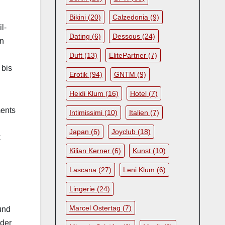
Bikini
(20)
Calzedonia
(9)
l­
Dating
(6)
Dessous
(24)
en
Duft
(13)
ElitePartner
(7)
 bis
Erotik
(94)
GNTM
(9)
Heidi Klum
(16)
Hotel
(7)
ments
Intimissimi
(10)
Italien
(7)
Japan
(6)
Joyclub
(18)
t
Kilian Kerner
(6)
Kunst
(10)
Lascana
(27)
Leni Klum
(6)
Lingerie
(24)
Marcel Ostertag
(7)
und
­der