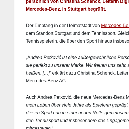
per­sön­lich von Christi­na Schenck, Lei­t­erin Dig­
Mercedes‑Benz, in Stuttgart begrüßt.
Der Emp­fang in der Heimat­stadt von
Mercedes‑Be
dem Stan­dort Stuttgart und dem Ten­nis­s­port. Gle­
Ten­nis­spielerin, die über den Sport hin­aus ins­beson­d
„A
ndrea Petković ist eine außergewöhn­liche Per­sön­
sie per­fekt zu unser­er Marke. Wir freuen uns sehr,
heißen. […]
“ erk­lärt dazu Christi­na Schenck, Lei­t­e
Mercedes‑Benz AG.
Auch Andrea Petković, die neue Mercedes‑Benz Marke
mein Leben über viele Jahre als Spielerin geprägt 
diesen Sport nun in ein­er neuen Rolle gemein­sam 
den Ten­nis­s­port und ins­beson­dere das Engage­m
mit­gestal­ten.
“