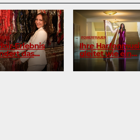
RAUEN
POWERFRAUEN
oir-Erlebnis
Ihre Harfenmusi
ndert das
gleitet wie ein
stbild
Sonnenstrahl üb
Wasser