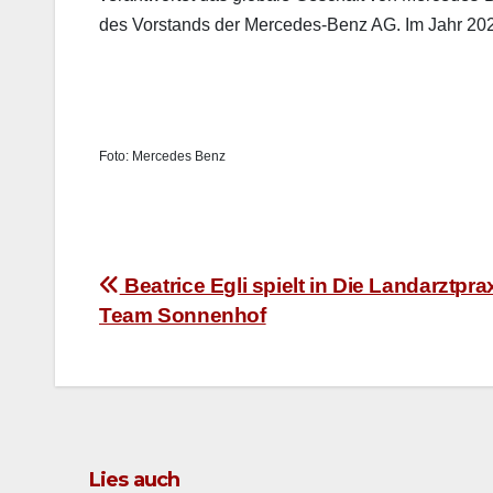
des Vor­stands der Mercedes‑Benz AG. Im Jahr 2025 
Foto: Mer­cedes Benz
Beitragsnavigation
Beatrice Egli spielt in Die Landarztpra
Team Sonnenhof
Lies auch