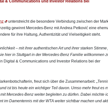
i­tal & Com­mu­ni­ca­tions und Investor Rela­tions bei
nz
unter­stre­icht die beson­dere Verbindung zwis­chen der Mar
ichzeit­ig gewin­nt Mercedes‑Benz mit Andrea Petković eine ehe­ma
ere für ihre Hal­tung, Authen­tiz­ität und Viel­seit­igkeit ste­ht.
lichkeit – mit ihrer authen­tis­chen Art und ihrer starken Stimme
 sie hier in Stuttgart in der Mercedes‑Benz Fam­i­lie willkom­men z
rin Dig­i­tal & Com­mu­ni­ca­tions und Investor Rela­tions bei der
n­botschaf­terin, freut sich über die Zusam­me­nar­beit: „
Ten­ni
und ist bis heute ein wichtiger Teil davon. Umso mehr freut es m
mit Mercedes‑Benz weit­er begleit­en zu dür­fen. Dabei möchte i
ent im Damenten­nis mit der WTA weit­er sicht­bar machen und akt