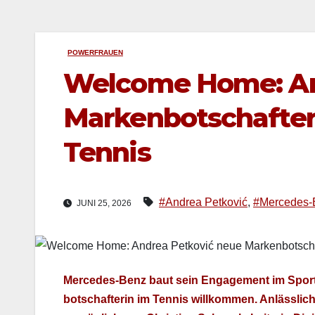
POWERFRAUEN
Welcome Home: An
Markenbotschafter
Tennis
#Andrea Petković
,
#Mercedes-
JUNI 25, 2026
Mercedes‑Benz baut sein Engage­ment im Sport 
botschaf­terin im Ten­nis willkom­men. Anlässl