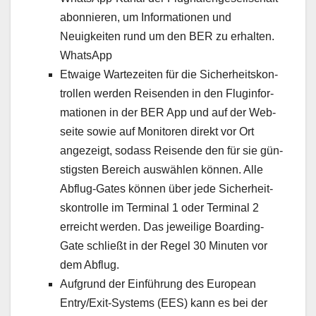
abon­nieren, um Infor­ma­tio­nen und
Neuigkeit­en rund um den BER zu erhal­ten.
What­sApp
Etwaige Wartezeit­en für die Sicher­heit­skon­
trollen wer­den Reisenden in den Flug­in­for­
ma­tio­nen in der BER App und auf der Web­
seite sowie auf Mon­i­toren direkt vor Ort
angezeigt, sodass Reisende den für sie gün­
stig­sten Bere­ich auswählen kön­nen. Alle
Abflug-Gates kön­nen über jede Sicher­heit­
skon­trolle im Ter­mi­nal 1 oder Ter­mi­nal 2
erre­icht wer­den. Das jew­eilige Board­ing-
Gate schließt in der Regel 30 Minuten vor
dem Abflug.
Auf­grund der Ein­führung des Euro­pean
Entry/Ex­it-Sys­tems (EES) kann es bei der