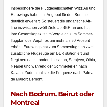
Ins­beson­dere die Flugge­sellschaften Wizz Air und
Eurow­ings haben ihr Ange­bot für den Som­mer
deut­lich erweit­ert. So steuert die ungarische Air­
line inzwis­chen zwölf Ziele ab BER an und hat
ihre Gesamtka­paz­ität im Ver­gle­ich zum Som­mer­
flug­plan des Vor­jahres um mehr als 90 Prozent
erhöht. Eurow­ings hat zum Som­mer­flug­plan zwei
zusät­zliche Flugzeuge am BER sta­tion­iert und
fliegt neu nach Lon­don, Liss­abon, Sara­je­vo, Olbia,
Neapel und während der Som­mer­fe­rien nach
Kavala. Zudem hat sie die Fre­quenz nach Pal­ma
de Mal­lor­ca erhöht.
Nach Bodrum, Beirut oder
Montreal