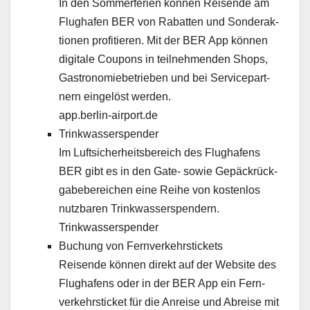
In den Som­mer­fe­rien kön­nen Reisende am
Flughafen BER von Rabat­ten und Son­der­ak­
tio­nen prof­i­tieren. Mit der BER App kön­nen
dig­i­tale Coupons in teil­nehmenden Shops,
Gas­tronomiebe­trieben und bei Ser­vi­cepart­
nern ein­gelöst wer­den.
app.berlin-airport.de
Trinkwasser­spender
Im Luft­sicher­heits­bere­ich des Flughafens
BER gibt es in den Gate- sowie Gepäck­rück­
gabebere­ichen eine Rei­he von kosten­los
nutzbaren Trinkwasser­spendern.
Trinkwasser­spender
Buchung von Fer­n­verkehr­stick­ets
Reisende kön­nen direkt auf der Web­site des
Flughafens oder in der BER App ein Fer­n­
verkehr­stick­et für die Anreise und Abreise mit