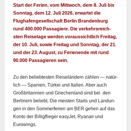
Start der Ferien, vom Mittwoch, dem 8. Juli bis
Son­ntag, dem 12. Juli 2026, erwartet die
Flughafenge­sellschaft Berlin Bran­den­burg
rund 400.000 Pas­sagiere. Die verkehrsre­ich­
sten Reise­tage wer­den voraus­sichtlich Fre­itag,
der 10. Juli, sowie Fre­itag und Son­ntag, der 21.
und der 23. August, zu Ferienende mit rund
90.000 Pas­sagieren sein.
Zu den beliebtesten Reiselän­dern zählen — natür­
lich — Spanien, Türkei und Ital­ien. Aber auch
Großbri­tan­nien und Griechen­land sind bei den
Berlin­ern beliebt. Die meis­ten Starts und Lan­dun­
gen in den Som­mer­fe­rien am BER gehen auf das
Kon­to der Bil­ligflieger easy­Jet, Ryanair und
Eurow­ings.