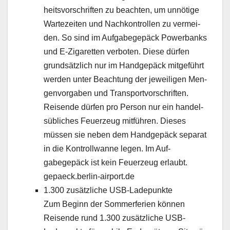
heitsvorschriften zu beacht­en, um unnötige
Wartezeit­en und Nachkon­trollen zu ver­mei­
den. So sind im Auf­gabegepäck Power­banks
und E‑Zigaretten ver­boten. Diese dür­fen
grund­sät­zlich nur im Handgepäck mit­ge­führt
wer­den unter Beach­tung der jew­eili­gen Men­
gen­vor­gaben und Trans­portvorschriften.
Reisende dür­fen pro Per­son nur ein han­del­
süblich­es Feuerzeug mit­führen. Dieses
müssen sie neben dem Handgepäck sep­a­rat
in die Kon­troll­wanne leg­en. Im Auf­
gabegepäck ist kein Feuerzeug erlaubt.
gepaeck.berlin-airport.de
1.300 zusät­zliche USB-Ladepunk­te
Zum Beginn der Som­mer­fe­rien kön­nen
Reisende rund 1.300 zusät­zliche USB-