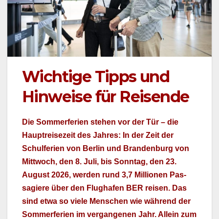
Wichtige Tipps und
Hinweise für Reisende
Die Som­mer­fe­rien ste­hen vor der Tür – die
Haup­treisezeit des Jahres: In der Zeit der
Schulfe­rien von Berlin und Bran­den­burg von
Mittwoch, den 8. Juli, bis Son­ntag, den 23.
August 2026, wer­den rund 3,7 Mil­lio­nen Pas­
sagiere über den Flughafen BER reisen. Das
sind etwa so viele Men­schen wie während der
Som­mer­fe­rien im ver­gan­genen Jahr. Allein zum