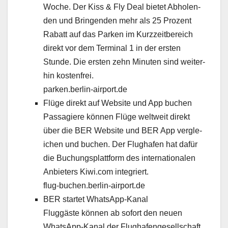
Woche. Der Kiss & Fly Deal bietet Abholen­
den und Brin­gen­den mehr als 25 Prozent
Rabatt auf das Parken im Kurzzeit­bere­ich
direkt vor dem Ter­mi­nal 1 in der ersten
Stunde. Die ersten zehn Minuten sind weit­er­
hin kosten­frei.
parken.berlin-airport.de
Flüge direkt auf Web­site und App buchen
Pas­sagiere kön­nen Flüge weltweit direkt
über die BER Web­site und BER App ver­gle­
ichen und buchen. Der Flughafen hat dafür
die Buchungsplat­tform des inter­na­tionalen
Anbi­eters Kiwi.com inte­gri­ert.
flug-buchen.berlin-airport.de
BER startet What­sApp-Kanal
Flug­gäste kön­nen ab sofort den neuen
What­sApp-Kanal der Flughafenge­sellschaft