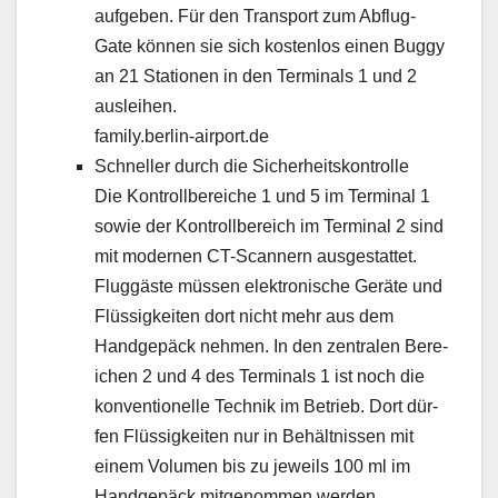
aufgeben. Für den Trans­port zum Abflug-
Gate kön­nen sie sich kosten­los einen Bug­gy
an 21 Sta­tio­nen in den Ter­mi­nals 1 und 2
auslei­hen.
family.berlin-airport.de
Schneller durch die Sicher­heit­skon­trolle
Die Kon­troll­bere­iche 1 und 5 im Ter­mi­nal 1
sowie der Kon­troll­bere­ich im Ter­mi­nal 2 sind
mit mod­er­nen CT-Scan­nern aus­ges­tat­tet.
Flug­gäste müssen elek­tro­n­is­che Geräte und
Flüs­sigkeit­en dort nicht mehr aus dem
Handgepäck nehmen. In den zen­tralen Bere­
ichen 2 und 4 des Ter­mi­nals 1 ist noch die
kon­ven­tionelle Tech­nik im Betrieb. Dort dür­
fen Flüs­sigkeit­en nur in Behält­nis­sen mit
einem Vol­u­men bis zu jew­eils 100 ml im
Handgepäck mitgenom­men wer­den.