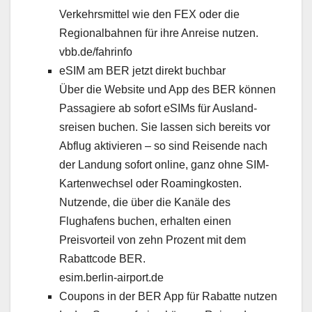
Verkehrsmit­tel wie den FEX oder die
Region­al­bah­nen für ihre Anreise nutzen.
vbb.de/fahrinfo
eSIM am BER jet­zt direkt buch­bar
Über die Web­site und App des BER kön­nen
Pas­sagiere ab sofort eSIMs für Aus­land­
sreisen buchen. Sie lassen sich bere­its vor
Abflug aktivieren – so sind Reisende nach
der Lan­dung sofort online, ganz ohne SIM-
Karten­wech­sel oder Roam­ingkosten.
Nutzende, die über die Kanäle des
Flughafens buchen, erhal­ten einen
Preisvorteil von zehn Prozent mit dem
Rabattcode BER.
esim.berlin-airport.de
Coupons in der BER App für Rabat­te nutzen