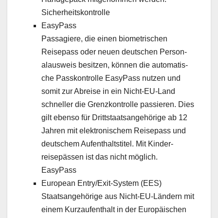
Sicher­heit­skon­trolle
Easy­Pass
Pas­sagiere, die einen bio­metrischen
Reisep­a­ss oder neuen deutschen Per­son­
alausweis besitzen, kön­nen die automa­tis­
che Passkon­trolle Easy­Pass nutzen und
somit zur Abreise in ein Nicht-EU-Land
schneller die Gren­zkon­trolle passieren. Dies
gilt eben­so für Drittstaat­sange­hörige ab 12
Jahren mit elek­tro­n­is­chem Reisep­a­ss und
deutschem Aufen­thalt­sti­tel. Mit Kinder­
reisepässen ist das nicht möglich.
Easy­Pass
Euro­pean Entry/Ex­it-Sys­tem (EES)
Staat­sange­hörige aus Nicht-EU-Län­dern mit
einem Kurza­ufen­thalt in der Europäis­chen