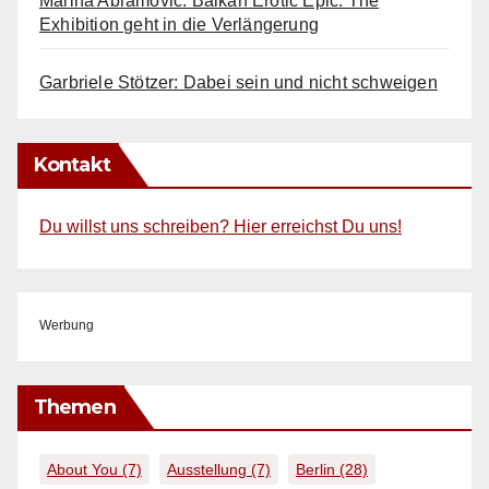
Marina Abramović: Balkan Erotic Epic. The
Exhibition geht in die Verlängerung
Garbriele Stötzer: Dabei sein und nicht schweigen
Kontakt
Du willst uns schreiben? Hier erreichst Du uns!
Werbung
Themen
About You
(7)
Ausstellung
(7)
Berlin
(28)