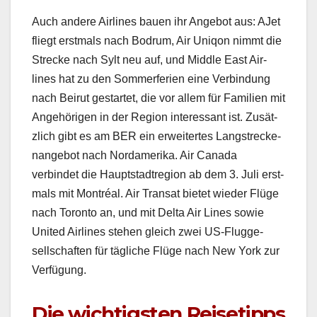
Auch andere Air­lines bauen ihr Ange­bot aus: AJet
fliegt erst­mals nach Bodrum, Air Uniqon nimmt die
Strecke nach Sylt neu auf, und Mid­dle East Air­
lines hat zu den Som­mer­fe­rien eine Verbindung
nach Beirut ges­tartet, die vor allem für Fam­i­lien mit
Ange­höri­gen in der Region inter­es­sant ist. Zusät­
zlich gibt es am BER ein erweit­ertes Langstreck­e­
nange­bot nach Nor­dameri­ka. Air Cana­da
verbindet die Haupt­stadtre­gion ab dem 3. Juli erst­
mals mit Mon­tréal. Air Transat bietet wieder Flüge
nach Toron­to an, und mit Delta Air Lines sowie
Unit­ed Air­lines ste­hen gle­ich zwei US-Flugge­
sellschaften für tägliche Flüge nach New York zur
Ver­fü­gung.
Die wichtigsten Reisetipps