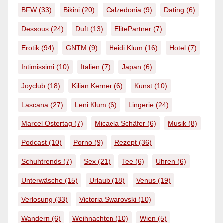
BFW
(33)
Bikini
(20)
Calzedonia
(9)
Dating
(6)
Dessous
(24)
Duft
(13)
ElitePartner
(7)
Erotik
(94)
GNTM
(9)
Heidi Klum
(16)
Hotel
(7)
Intimissimi
(10)
Italien
(7)
Japan
(6)
Joyclub
(18)
Kilian Kerner
(6)
Kunst
(10)
Lascana
(27)
Leni Klum
(6)
Lingerie
(24)
Marcel Ostertag
(7)
Micaela Schäfer
(6)
Musik
(8)
Podcast
(10)
Porno
(9)
Rezept
(36)
Schuhtrends
(7)
Sex
(21)
Tee
(6)
Uhren
(6)
Unterwäsche
(15)
Urlaub
(18)
Venus
(19)
Verlosung
(33)
Victoria Swarovski
(10)
Wandern
(6)
Weihnachten
(10)
Wien
(5)