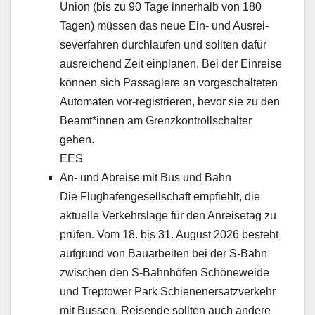
Union (bis zu 90 Tage inner­halb von 180
Tagen) müssen das neue Ein- und Aus­rei­
sev­er­fahren durch­laufen und soll­ten dafür
aus­re­ichend Zeit ein­pla­nen. Bei der Ein­reise
kön­nen sich Pas­sagiere an vorgeschal­teten
Auto­mat­en vor-reg­istri­eren, bevor sie zu den
Beamt*innen am Gren­zkon­trollschal­ter
gehen.
EES
An- und Abreise mit Bus und Bahn
Die Flughafenge­sellschaft emp­fiehlt, die
aktuelle Verkehrslage für den Anreise­tag zu
prüfen. Vom 18. bis 31. August 2026 beste­ht
auf­grund von Bauar­beit­en bei der S‑Bahn
zwis­chen den S‑Bahnhöfen Schönewei­de
und Trep­tow­er Park Schienen­er­satzverkehr
mit Bussen. Reisende soll­ten auch andere