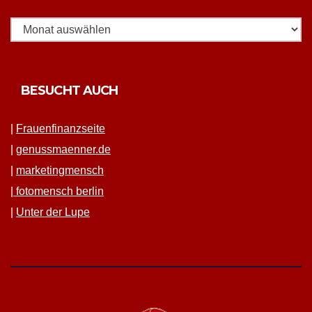
BESUCHT AUCH
|
Frauen­fi­nanz­seite
|
genussmaenner.de
|
mar­ket­ing­men­sch
|
fotomen­sch berlin
|
Unter der Lupe