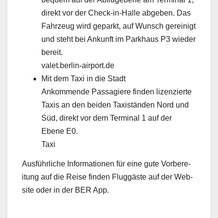
direkt vor der Check-in-Halle abgeben. Das
Fahrzeug wird geparkt, auf Wun­sch gere­inigt
und ste­ht bei Ankun­ft im Parkhaus P3 wieder
bere­it.
valet.berlin-airport.de
Mit dem Taxi in die Stadt
Ank­om­mende Pas­sagiere find­en lizen­zierte
Taxis an den bei­den Taxistän­den Nord und
Süd, direkt vor dem Ter­mi­nal 1 auf der
Ebene E0.
Taxi
Aus­führliche Infor­ma­tio­nen für eine gute Vor­bere­
itung auf die Reise find­en Flug­gäste auf der Web­
site oder in der BER App.