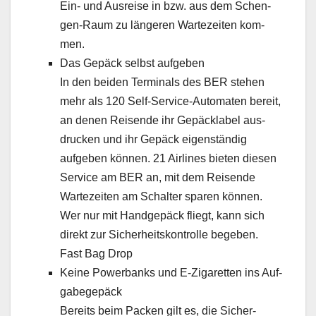
Ein- und Aus­reise in bzw. aus dem Schen­
gen-Raum zu län­geren Wartezeit­en kom­
men.
Das Gepäck selb­st aufgeben
In den bei­den Ter­mi­nals des BER ste­hen
mehr als 120 Self-Ser­vice-Auto­mat­en bere­it,
an denen Reisende ihr Gepäck­la­bel aus­
druck­en und ihr Gepäck eigen­ständig
aufgeben kön­nen. 21 Air­lines bieten diesen
Ser­vice am BER an, mit dem Reisende
Wartezeit­en am Schal­ter sparen kön­nen.
Wer nur mit Handgepäck fliegt, kann sich
direkt zur Sicher­heit­skon­trolle begeben.
Fast Bag Drop
Keine Power­banks und E‑Zigaretten ins Auf­
gabegepäck
Bere­its beim Pack­en gilt es, die Sicher­