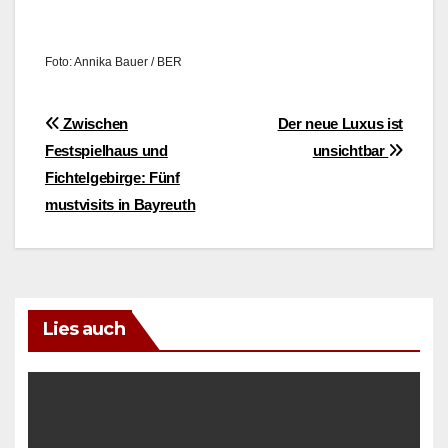
Foto: Anni­ka Bauer / BER
Beitragsnavigation
Zwischen
Der neue Luxus ist
Festspielhaus und
unsichtbar
Fichtelgebirge: Fünf
mustvisits in Bayreuth
Lies auch