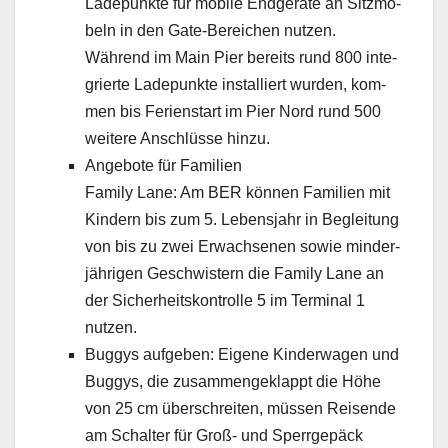
Ladepunk­te für mobile Endgeräte an Sitzmö­
beln in den Gate-Bere­ichen nutzen.
Während im Main Pier bere­its rund 800 inte­
gri­erte Ladepunk­te instal­liert wur­den, kom­
men bis Ferien­start im Pier Nord rund 500
weit­ere Anschlüsse hinzu.
Ange­bote für Fam­i­lien
Fam­i­ly Lane: Am BER kön­nen Fam­i­lien mit
Kindern bis zum 5. Leben­s­jahr in Begleitung
von bis zu zwei Erwach­se­nen sowie min­der­
jähri­gen Geschwis­tern die Fam­i­ly Lane an
der Sicher­heit­skon­trolle 5 im Ter­mi­nal 1
nutzen.
Bug­gys aufgeben: Eigene Kinder­wa­gen und
Bug­gys, die zusam­mengeklappt die Höhe
von 25 cm über­schre­it­en, müssen Reisende
am Schal­ter für Groß- und Sper­rgepäck