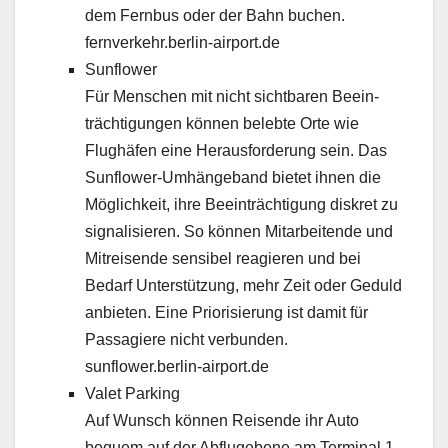
dem Fern­bus oder der Bahn buchen.
fernverkehr.berlin-airport.de
Sun­flower
Für Men­schen mit nicht sicht­baren Beein­
träch­ti­gun­gen kön­nen belebte Orte wie
Flughäfen eine Her­aus­forderung sein. Das
Sunflower‑Umhängeband bietet ihnen die
Möglichkeit, ihre Beein­träch­ti­gung diskret zu
sig­nal­isieren. So kön­nen Mitar­bei­t­ende und
Mitreisende sen­si­bel reagieren und bei
Bedarf Unter­stützung, mehr Zeit oder Geduld
anbi­eten. Eine Pri­or­isierung ist damit für
Pas­sagiere nicht ver­bun­den.
sunflower.berlin-airport.de
Valet Park­ing
Auf Wun­sch kön­nen Reisende ihr Auto
bequem auf der Abflugebene am Ter­mi­nal 1,