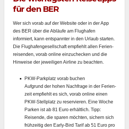
für den BER
Wer sich vor­ab auf der Web­site oder in der App
des BER über die Abläufe am Flughafen
informiert, kann entspan­nter in den Urlaub starten.
Die Flughafenge­sellschaft emp­fiehlt allen Ferien­
reisenden, vor­ab online einzucheck­en und die
Hin­weise der jew­eili­gen Air­line zu beacht­en.
PKW-Park­platz vor­ab buchen
Auf­grund der hohen Nach­frage in der Ferien­
zeit emp­fiehlt es sich, vor­ab online einen
PKW-Stellplatz zu reservieren. Eine Woche
Parken ist ab 81 Euro erhältlich. Tipp:
Reisende, die sparen möcht­en, sich­ern sich
frühzeit­ig den Ear­ly-Bird Tarif ab 51 Euro pro