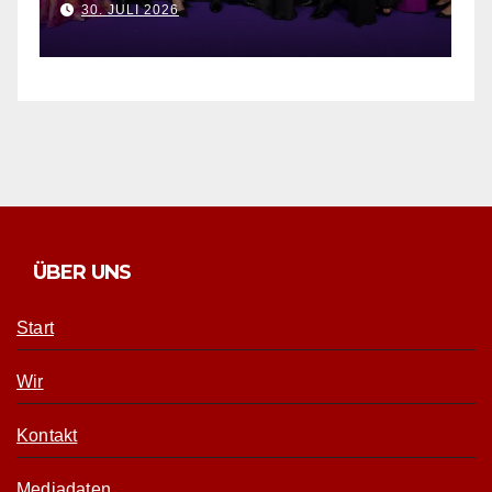
Kollektion
T 2026
3. AUGUST 2026
ÜBER UNS
Start
Wir
Kontakt
Mediadaten