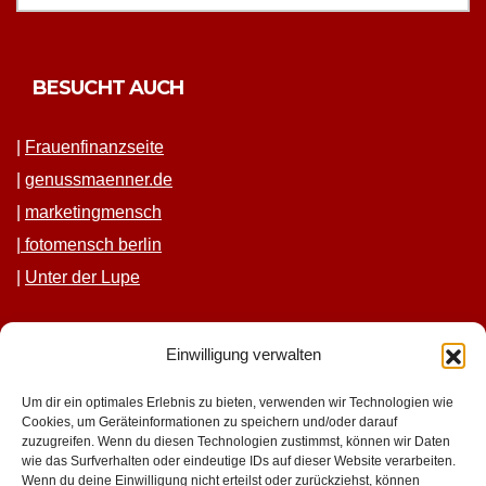
BESUCHT AUCH
|
Frauen­fi­nanz­seite
|
genussmaenner.de
|
mar­ket­ing­men­sch
|
fotomen­sch berlin
|
Unter der Lupe
Einwilligung verwalten
Um dir ein optimales Erlebnis zu bieten, verwenden wir Technologien wie
Cookies, um Geräteinformationen zu speichern und/oder darauf
zuzugreifen. Wenn du diesen Technologien zustimmst, können wir Daten
wie das Surfverhalten oder eindeutige IDs auf dieser Website verarbeiten.
Wenn du deine Einwilligung nicht erteilst oder zurückziehst, können