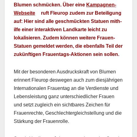
Blu­men schmück­en. Über eine
Kam­pag­nen-
Web­seite
ruft Fleu­rop zudem zur Beteili­gung
auf: Hier sind alle geschmück­ten Stat­uen mith­
il­fe ein­er inter­ak­tiv­en Land­karte leicht zu
lokalisieren. Zudem kön­nen weit­ere Frauen-
Stat­uen gemeldet wer­den, die eben­falls Teil der
zukün­fti­gen Frauen­tags-Aktio­nen sein sollen.
Mit der beson­deren Aus­druck­skraft von Blu­men
erin­nert Fleu­rop deswe­gen auch zum diesjähri­gen
Inter­na­tionalen Frauen­tag an die Ver­di­en­ste und
Lebensleis­tung ganz unter­schiedlich­er Frauen
und set­zt zugle­ich ein sicht­bares Zeichen für
Frauen­rechte, Geschlechter­gle­ich­stel­lung und die
Stärkung der Frauen­rolle.