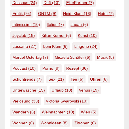
Dessous
(24)
Duft
(13)
ElitePartner
(7)
Erotik
(94)
GNTM
(9)
Heidi Klum
(16)
Hotel
(7)
Intimissimi
(10)
Italien
(7)
Japan
(6)
Joyclub
(18)
Kilian Kerner
(6)
Kunst
(10)
Lascana
(27)
Leni Klum
(6)
Lingerie
(24)
Marcel Ostertag
(7)
Micaela Schäfer
(6)
Musik
(8)
Podcast
(10)
Porno
(9)
Rezept
(36)
Schuhtrends
(7)
Sex
(21)
Tee
(6)
Uhren
(6)
Unterwäsche
(15)
Urlaub
(18)
Venus
(19)
Verlosung
(33)
Victoria Swarovski
(10)
Wandern
(6)
Weihnachten
(10)
Wien
(5)
Wohnen
(6)
Wohnideen
(8)
Zitronen
(6)