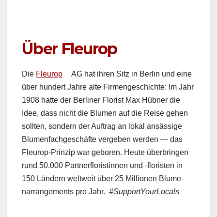
Über Fleurop
Die
Fleu­rop
AG hat ihren Sitz in Berlin und eine
über hun­dert Jahre alte Fir­mengeschichte: Im Jahr
1908 hat­te der Berlin­er Florist Max Hüb­n­er die
Idee, dass nicht die Blu­men auf die Reise gehen
soll­ten, son­dern der Auf­trag an lokal ansäs­sige
Blu­men­fachgeschäfte vergeben wer­den — das
Fleu­rop-Prinzip war geboren. Heute über­brin­gen
rund 50.000 Part­ner­floristin­nen und ‑floris­ten in
150 Län­dern weltweit über 25 Mil­lio­nen Blu­me­
narrange­ments pro Jahr.
#Sup­port­Y­our­Locals