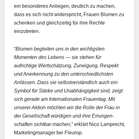
ein beson­deres Anliegen, deut­lich zu machen,
dass es sich nicht wider­spricht, Frauen Blu­men zu
schenken und gle­ichzeit­ig für ihre Rechte
einzutreten.
“
Blu­men begleit­en uns in den wichtig­sten
Momenten des Lebens — sie ste­hen für
aufrichtige Wertschätzung, Zunei­gung, Respekt
und Anerken­nung zu den unter­schiedlich­sten
Anlässen. Dass sie selb­stver­ständlich auch ein
Sym­bol für Stärke und Unab­hängigkeit sind, zeigt
sich ger­ade am Inter­na­tionalen Frauen­tag. Mit
unser­er Aktion möcht­en wir die Rolle der Frau in
der Gesellschaft würdi­gen und ihre Errun­gen­
schaften sicht­bar machen,
” erk­lärt Nico Lam­precht,
Mar­ket­ing­man­ag­er bei Fleu­rop.