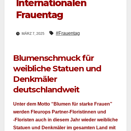
Internationalen
Frauentag
#Frauentag
MÄRZ 7, 2025
Blumenschmuck für
weibliche Statuen und
Denkmäler
deutschlandweit
Unter dem Mot­to “Blu­men für starke Frauen”
wer­den Fleu­rops Part­ner-Floristin­nen und
‑Floris­ten auch in diesem Jahr wieder weib­liche
Stat­uen und Denkmäler im gesamten Land mit