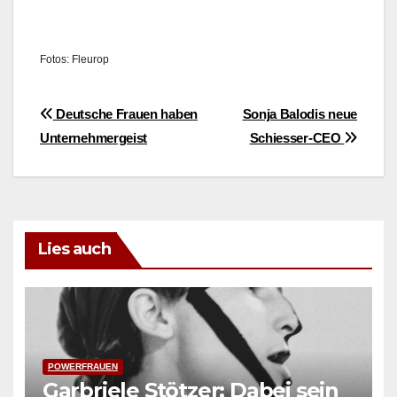
Fotos: Fleu­rop
Beitragsnavigation
Deutsche Frauen haben
Sonja Balodis neue
Unternehmergeist
Schiesser-CEO
Lies auch
POWERFRAUEN
Garbriele Stötzer: Dabei sein