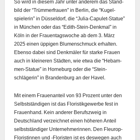
So wird in diesem Jahr unter anderem das Stand­
bild der “Trüm­mer­frauen” in Berlin, die “Kugel­
spielerin” in Düs­sel­dorf, die “Julia-Capulet-Stat­ue”
in München oder das “Edith-Stein-Denkmal” in
Köln in der Frauen­tagswoche ab dem 3. März
2025 einen üppi­gen Blu­men­schmuck erhal­ten.
Eben­so dabei sind Denkmäler für starke Frauen
auch in kleineren Städten, wie etwa die “Hebam­
men-Stat­ue” in Horneb­urg oder die “Stein­
schlägerin” in Bran­den­burg an der Hav­el.
Mit einem Frauenan­teil von 93 Prozent unter den
Selb­st­ständi­gen ist das Floris­tikgewerbe fest in
Frauen­hand. Kein ander­er Beruf­szweig in
Deutsch­land verze­ich­net einen höheren Anteil
selb­st­ständi­ger Unternehmerin­nen. Den Fleu­rop-
Floristin­nen und ‑Floris­ten ist es deswe­gen auch