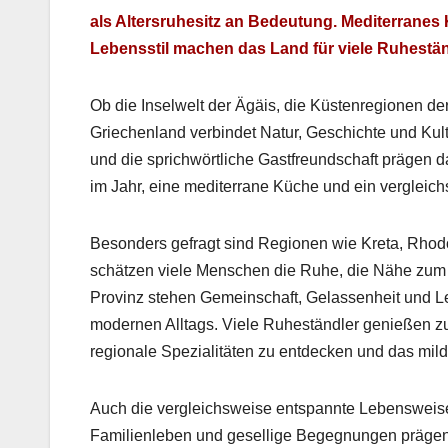
als Alter­sruh­e­sitz an Bedeu­tung. Mediter­rane
Lebensstil machen das Land für viele Ruh­eständl
Ob die Insel­welt der Ägäis, die Küsten­re­gio­nen der
Griechen­land verbindet Natur, Geschichte und Kul­tu
und die sprich­wörtliche Gast­fre­und­schaft prä­gen
im Jahr, eine mediter­rane Küche und ein ver­gle­ich­s
Beson­ders gefragt sind Regio­nen wie Kre­ta, Rho­d
schätzen viele Men­schen die Ruhe, die Nähe zum M
Prov­inz ste­hen Gemein­schaft, Gelassen­heit und Leb
mod­er­nen All­t­ags. Viele Ruh­eständler genießen 
regionale Spezial­itäten zu ent­deck­en und das mild
Auch die ver­gle­ich­sweise entspan­nte Lebensweise de
Fam­i­lien­leben und gesel­lige Begeg­nun­gen prä­gen