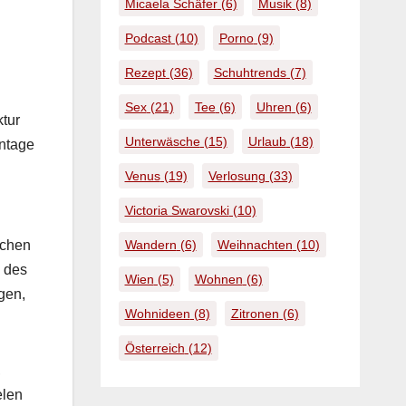
Micaela Schäfer
(6)
Musik
(8)
Podcast
(10)
Porno
(9)
Rezept
(36)
Schuhtrends
(7)
Sex
(21)
Tee
(6)
Uhren
(6)
­tur
Unterwäsche
(15)
Urlaub
(18)
­t­age
Venus
(19)
Verlosung
(33)
Victoria Swarovski
(10)
Wandern
(6)
Weihnachten
(10)
­chen
s des
Wien
(5)
Wohnen
(6)
­gen,
Wohnideen
(8)
Zitronen
(6)
Österreich
(12)
,
­len