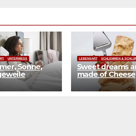
RT
UNTERWEGS
LEBENSART
SCHLEMMEN & SCHLÜ
mer, Sonne,
Sweet dreams a
geweile
made of Cheese