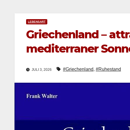
LEBENSART
Griechenland – att
mediterraner Sonn
#Griechenland
,
#Ruhestand
JULI 3, 2026