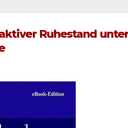
raktiver Ruhestand unte
e