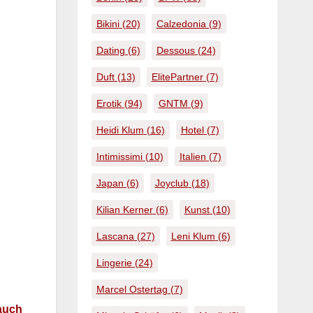
Bikini
(20)
Calzedonia
(9)
Dating
(6)
Dessous
(24)
Duft
(13)
ElitePartner
(7)
Erotik
(94)
GNTM
(9)
Heidi Klum
(16)
Hotel
(7)
Intimissimi
(10)
Italien
(7)
Japan
(6)
Joyclub
(18)
Kilian Kerner
(6)
Kunst
(10)
Lascana
(27)
Leni Klum
(6)
Lingerie
(24)
Marcel Ostertag
(7)
 auch