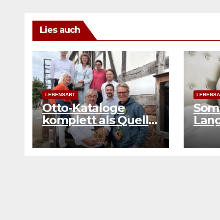
Lies auch
LEBENSART
LEBENSA
Otto-Kataloge
Som
komplett als Quelle
Lan
der Zeitgeschichte