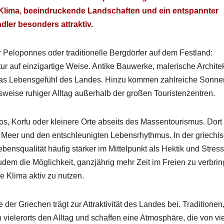
s Kli­ma, beein­druck­ende Land­schaften und ein entspan­nter
er beson­ders attrak­tiv.
 Pelo­ponnes oder tra­di­tionelle Bergdör­fer auf dem Fes­t­land:
r auf einzi­gar­tige Weise. Antike Bauw­erke, malerische Architek
 das Lebens­ge­fühl des Lan­des. Hinzu kom­men zahlre­iche Son­nen
weise ruhiger All­t­ag außer­halb der großen Touris­ten­zen­tren.
os, Kor­fu oder kleinere Orte abseits des Massen­touris­mus. Dort
eer und den entschle­u­nigten Leben­srhyth­mus. In der griechis
en­squal­ität häu­fig stärk­er im Mit­telpunkt als Hek­tik und Stres
zudem die Möglichkeit, ganzjährig mehr Zeit im Freien zu ver­brin
e Kli­ma aktiv zu nutzen.
r Griechen trägt zur Attrak­tiv­ität des Lan­des bei. Tra­di­tio­nen
 vielerorts den All­t­ag und schaf­fen eine Atmo­sphäre, die von vie