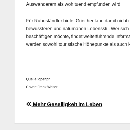
Auswan­der­ern als wohltuend emp­fun­den wird.
Für Ruh­eständler bietet Griechen­land damit nicht
bewussteren und natur­na­hen Lebensstil. Wer sich i
beschäfti­gen möchte, find­et weit­er­führende Infor­m
wer­den sowohl touris­tis­che Höhep­unk­te als auch k
Quelle: open­pr
Cov­er: Frank Wal­ter
Beitragsnavigation
Mehr Geselligkeit im Leben