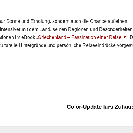
 nur Sonne und Erhol­ung, son­dern auch die Chance auf einen
nten­siv­er mit dem Land, seinen Regio­nen und Beson­der­heit­en
a­tio­nen im eBook „
Griechen­land – Fasz­i­na­tion ein­er Reise
“. 
ul­turelle Hin­ter­gründe und per­sön­liche Reiseein­drücke vorgeste
Color-Update fürs Zuha