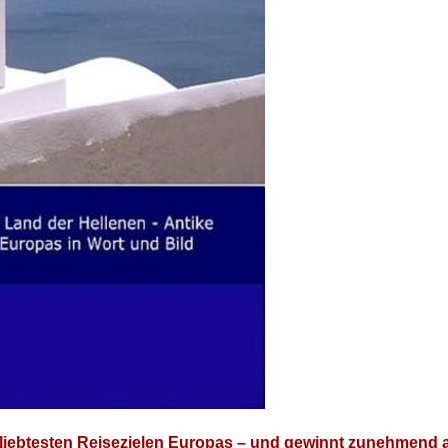
 beliebtesten Reisezie­len Europas – und gewin­nt zunehmend