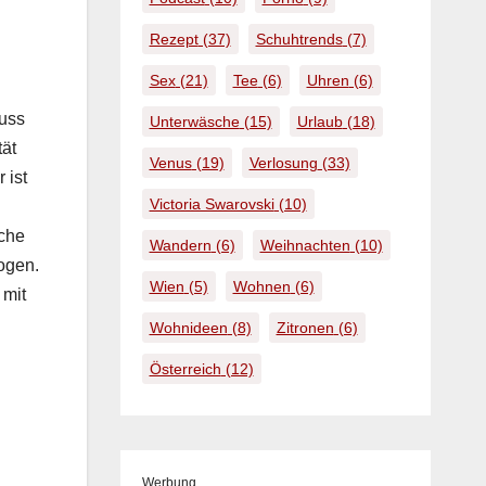
Rezept
(37)
Schuhtrends
(7)
Sex
(21)
Tee
(6)
Uhren
(6)
luss
Unterwäsche
(15)
Urlaub
(18)
tät
Venus
(19)
Verlosung
(33)
 ist
Victoria Swarovski
(10)
iche
Wandern
(6)
Weihnachten
(10)
o­gen.
Wien
(5)
Wohnen
(6)
 mit
Wohnideen
(8)
Zitronen
(6)
Österreich
(12)
Werbung