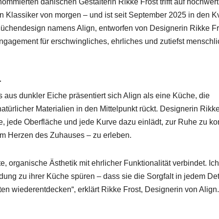
­mierten dänis­chen Gestal­terin Rikke Frost trifft auf hochw­er­
 Klas­sik­er von mor­gen – und ist seit Sep­tem­ber 2025 in den K
 Küchen­de­sign namens Align, ent­wor­fen von Designer­in Rikke Fr
 Engage­ment für erschwinglich­es, ehrlich­es und zutief­st men­schli
r
s aus dun­kler Eiche präsen­tiert sich Align als eine Küche, die
ür­lich­er Mate­ri­alien in den Mit­telpunkt rückt. Designer­in Rikk
ie, jede Ober­fläche und jede Kurve dazu ein­lädt, zur Ruhe zu k
im Herzen des Zuhaus­es – zu erleben.
, organ­is­che Ästhetik mit ehrlich­er Funk­tion­al­ität verbindet. Ich
dung zu ihrer Küche spüren – dass sie die Sorgfalt in jedem Det
ieder­ent­deck­en“, erk­lärt Rikke Frost, Designer­in von Align.