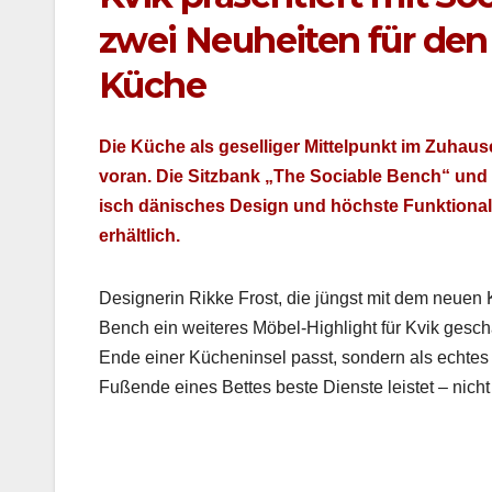
zwei Neuheiten für den 
Küche
Die Küche als gesel­liger Mit­telpunkt im Zuhause
voran. Die Sitzbank „The Socia­ble Bench“ und
isch dänis­ches Design und höch­ste Funk­tion­al­i
erhältlich.
Designer­in Rikke Frost, die jüngst mit dem neuen 
Bench ein weit­eres Möbel-High­light für Kvik gescha
Ende ein­er Küchenin­sel passt, son­dern als echt­e
Fußende eines Bettes beste Dien­ste leis­tet – nicht