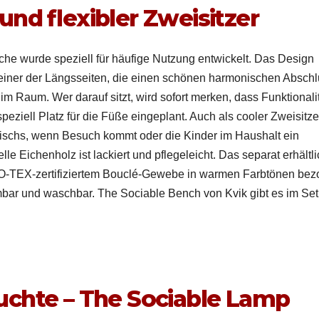
und flexibler Zweisitzer
iche wurde speziell für häu­fige Nutzung entwick­elt. Das Design
ein­er der Längs­seit­en, die einen schö­nen har­monis­chen Absch
m Raum. Wer darauf sitzt, wird sofort merken, dass Funk­tion­al­i
speziell Platz für die Füße einge­plant. Auch als cool­er Zweisitzer
tischs, wenn Besuch kommt oder die Kinder im Haushalt ein
 Eichen­holz ist lack­iert und pflegele­icht. Das sep­a­rat erhältl
OEKO-TEX-zer­ti­fiziertem Bouclé-Gewebe in war­men Farbtö­nen bez
­bar und waschbar. The Socia­ble Bench von Kvik gibt es im Set
uchte – The Sociable Lamp