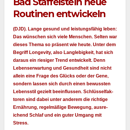
Bad Staffelstein neue
Routinen entwickeln
(DJD). Lange gesund und leis­tungs­fähig leben:
Das wün­schen sich viele Men­schen. Sel­ten war
dieses The­ma so präsent wie heute. Unter dem
Begriff Longevi­ty, also Lan­glebigkeit, hat sich
daraus ein riesiger Trend entwick­elt. Denn
Lebenser­wartung und Gesund­heit sind nicht
allein eine Frage des Glücks oder der Gene,
son­dern lassen sich durch einen bewussten
Lebensstil gezielt bee­in­flussen. Schlüs­selfak­
toren sind dabei unter anderem die richtige
Ernährung, regelmäßige Bewe­gung, aus­re­
ichend Schlaf und ein guter Umgang mit
Stress.