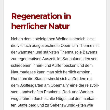
Regeneration in
herrlicher Natur
Neben dem hoteleige­nen Well­ness­bere­ich lockt
die vielfach aus­geze­ich­nete Ober­main Therme mit
der wärm­sten und stärk­sten Ther­mal­sole Bay­erns
zur regen­er­a­tiv­en Auszeit. Im Sauna­land, den ver­
schiede­nen Innen- und Außen­beck­en und dem
Natur­bade­see kann man sich her­rlich erholen.
Rund um die Stadt erstreckt sich außer­dem mit
dem „Gottes­garten am Ober­main“ eine der reizvoll­
sten Land­schaften Frankens. Rad- und Wan­der­
wege führen durch san­fte Hügel, auf den markan­
ten Staffel­berg und zu Sehenswürdigkeit­en wie