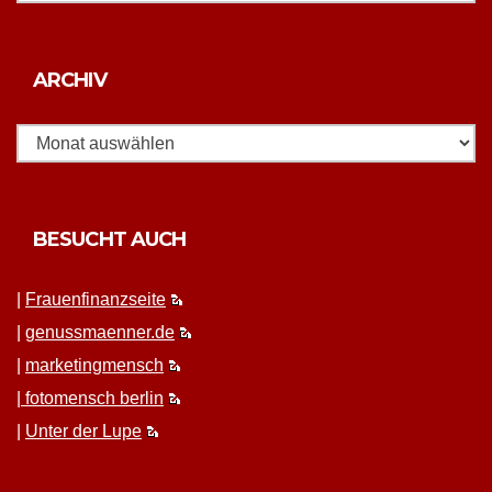
Archiv
ARCHIV
BESUCHT AUCH
|
Frauen­fi­nanz­seite
|
genussmaenner.de
|
mar­ket­ing­men­sch
|
fotomen­sch berlin
|
Unter der Lupe