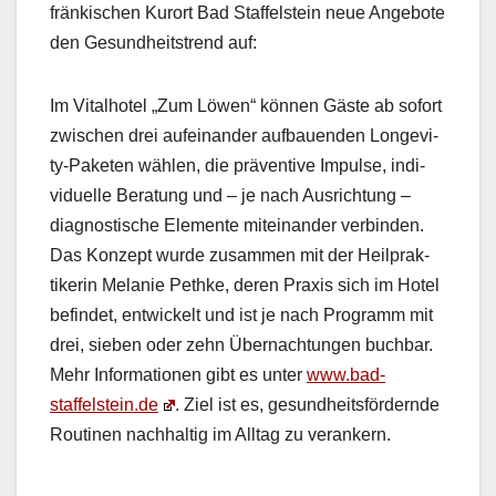
fränkischen Kurort Bad Staffel­stein neue Ange­bote
den Gesund­heit­strend auf:
Im Vital­ho­tel „Zum Löwen“ kön­nen Gäste ab sofort
zwis­chen drei aufeinan­der auf­bauen­den Longevi­
ty-Paketen wählen, die präven­tive Impulse, indi­
vidu­elle Beratung und – je nach Aus­rich­tung –
diag­nos­tis­che Ele­mente miteinan­der verbinden.
Das Konzept wurde zusam­men mit der Heil­prak­
tik­erin Melanie Pethke, deren Prax­is sich im Hotel
befind­et, entwick­elt und ist je nach Pro­gramm mit
drei, sieben oder zehn Über­nach­tun­gen buch­bar.
Mehr Infor­ma­tio­nen gibt es unter
www.bad-
staffelstein.de
. Ziel ist es, gesund­heits­fördernde
Rou­ti­nen nach­haltig im All­t­ag zu ver­ankern.