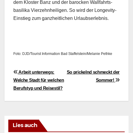
dem Kloster Banz und der barock­en Wall­fahrts­
basi­li­ka Vierzehn­heili­gen. So wird der Longevi­ty-
Ein­stieg zum ganzheitlichen Urlaub­ser­leb­nis.
Foto: DJD/Tourist Infor­ma­tion Bad Staffelstein/Melanie Pethke
Beitragsnavigation
Arbeit unterwegs:
So prickelnd schmeckt der
Welche Stadt für welchen
Sommer!
Berufstyp und Reisestil?
Lies auch