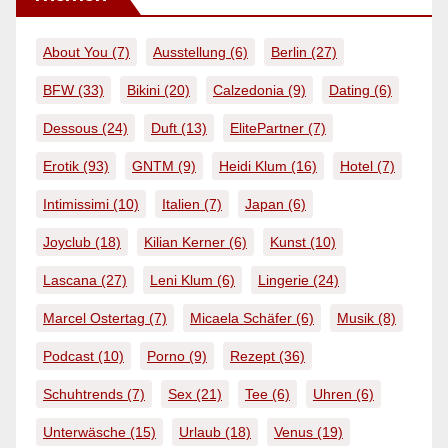
About You
(7)
Ausstellung
(6)
Berlin
(27)
BFW
(33)
Bikini
(20)
Calzedonia
(9)
Dating
(6)
Dessous
(24)
Duft
(13)
ElitePartner
(7)
Erotik
(93)
GNTM
(9)
Heidi Klum
(16)
Hotel
(7)
Intimissimi
(10)
Italien
(7)
Japan
(6)
Joyclub
(18)
Kilian Kerner
(6)
Kunst
(10)
Lascana
(27)
Leni Klum
(6)
Lingerie
(24)
Marcel Ostertag
(7)
Micaela Schäfer
(6)
Musik
(8)
Podcast
(10)
Porno
(9)
Rezept
(36)
Schuhtrends
(7)
Sex
(21)
Tee
(6)
Uhren
(6)
Unterwäsche
(15)
Urlaub
(18)
Venus
(19)