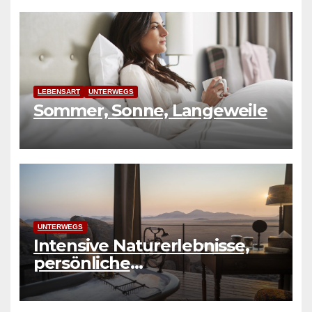
LEBENSART
UNTERWEGS
Sommer, Sonne, Langeweile
UNTERWEGS
Intensive Naturerlebnisse,
persönliche
Herausforderungen und
authentische Erfahrungen