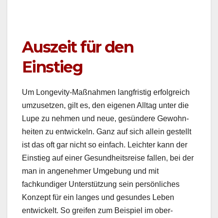
Auszeit für den
Einstieg
Um Longevi­ty-Maß­nah­men langfristig erfol­gre­ich
umzuset­zen, gilt es, den eige­nen All­t­ag unter die
Lupe zu nehmen und neue, gesün­dere Gewohn­
heit­en zu entwick­eln. Ganz auf sich allein gestellt
ist das oft gar nicht so ein­fach. Leichter kann der
Ein­stieg auf ein­er Gesund­heit­sreise fall­en, bei der
man in angenehmer Umge­bung und mit
fachkundi­ger Unter­stützung sein per­sön­lich­es
Konzept für ein langes und gesun­des Leben
entwick­elt. So greifen zum Beispiel im ober­