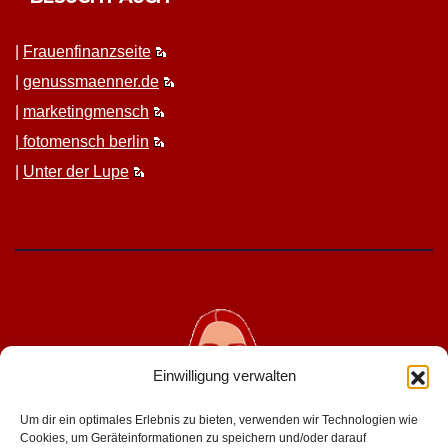
|
Frauen­fi­nanz­seite
|
genussmaenner.de
|
mar­ket­ing­men­sch
|
fotomen­sch berlin
|
Unter der Lupe
Einwilligung verwalten
Um dir ein optimales Erlebnis zu bieten, verwenden wir Technologien wie
Cookies, um Geräteinformationen zu speichern und/oder darauf