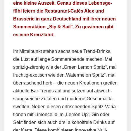
eine kleine Auszeit. Genau dieses Lebens­ge­
fühl feiern die Restau­rant-Cafés Alex und
Brasserie in ganz Deutsch­land mit ihrer neuen
Som­mer­ak­tion „Sip & Sail“. Zu gewin­nen gibt
es eine Kreuz­fahrt.
Im Mit­telpunkt ste­hen sechs neue Trend-Drinks,
die Lust auf lange Som­mer­abende machen. Mal
spritzig-zitron­ig wie der „Green Lemon Spritz“, mal
fruchtig-exo­tisch wie der „Water­mel­on Spritz“, mal
über­raschend herb – die neuen Kreatio­nen greifen
aktuelle Bar-Trends auf und set­zen auf abwech­
slungsre­iche Zutat­en und mod­erne Geschmack­
swel­ten. Neben diesen erfrischen­den Spritz-Vari­a­
tio­nen mit Limon­cel­lo im „Lemon Up“, Gin oder
Sekt find­en sich auch drei alko­hol­freie Drinks auf
der Karte. Diese kom­binieren inno­v­a­tive Null-