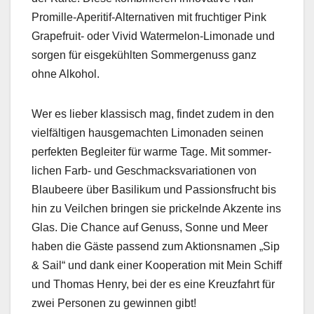
Promille-Aper­i­tif-Alter­na­tiv­en mit fruchtiger Pink
Grape­fruit- oder Vivid Water­mel­on-Limon­ade und
sor­gen für eis­gekühlten Som­mer­genuss ganz
ohne Alko­hol.
Wer es lieber klas­sisch mag, find­et zudem in den
vielfälti­gen haus­gemacht­en Limon­aden seinen
per­fek­ten Begleit­er für warme Tage. Mit som­mer­
lichen Farb- und Geschmacksvari­a­tio­nen von
Blaubeere über Basi­likum und Pas­sions­frucht bis
hin zu Veilchen brin­gen sie prick­el­nde Akzente ins
Glas. Die Chance auf Genuss, Sonne und Meer
haben die Gäste passend zum Aktion­sna­men „Sip
& Sail“ und dank ein­er Koop­er­a­tion mit Mein Schiff
und Thomas Hen­ry, bei der es eine Kreuz­fahrt für
zwei Per­so­n­en zu gewin­nen gibt!