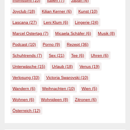
Intimissimi
(10)
Italien
(7)
Japan
(6)
Joyclub
(18)
Kilian Kerner
(6)
Kunst
(10)
Lascana
(27)
Leni Klum
(6)
Lingerie
(24)
Marcel Ostertag
(7)
Micaela Schäfer
(6)
Musik
(8)
Podcast
(10)
Porno
(9)
Rezept
(36)
Schuhtrends
(7)
Sex
(21)
Tee
(6)
Uhren
(6)
Unterwäsche
(15)
Urlaub
(18)
Venus
(19)
Verlosung
(33)
Victoria Swarovski
(10)
Wandern
(6)
Weihnachten
(10)
Wien
(5)
Wohnen
(6)
Wohnideen
(8)
Zitronen
(6)
Österreich
(12)