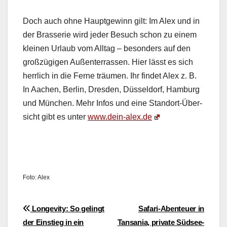
Doch auch ohne Haupt­gewinn gilt: Im Alex und in
der Brasserie wird jed­er Besuch schon zu einem
kleinen Urlaub vom All­t­ag – beson­ders auf den
großzügi­gen Außen­ter­rassen. Hier lässt es sich
her­rlich in die Ferne träu­men. Ihr find­et Alex z. B.
In Aachen, Berlin, Dres­den, Düs­sel­dorf, Ham­burg
und München. Mehr Infos und eine Stan­dort-Über­
sicht gibt es unter
www.dein-alex.de
Foto: Alex
Beitragsnavigation
Longevity: So gelingt
Safari-Abenteuer in
der Einstieg in ein
Tansania, private Südsee-