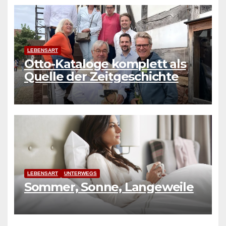
LEBENSART
Otto-Kataloge komplett als
Quelle der Zeitgeschichte
LEBENSART
UNTERWEGS
Sommer, Sonne, Langeweile