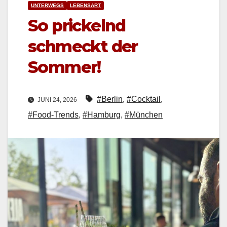
UNTERWEGS
LEBENSART
So prickelnd
schmeckt der
Sommer!
#Berlin
,
#Cocktail
,
JUNI 24, 2026
#Food-Trends
,
#Hamburg
,
#München