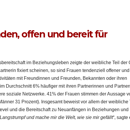
den, offen und bereit für
s­bere­itschaft im Beziehungsleben zeigte der weib­liche Teil der
rt­ner­in fix­iert scheinen, so sind Frauen ten­den­ziell offen­er und
iv­itäten mit Fre­undin­nen und Fre­un­den, Bekan­nten oder ihren
m Durch­schnitt 6% häu­figer mit ihren Part­ner­in­nen und Part­ner
lere soziale Net­zw­erke. 41% der Frauen stim­men der Aus­sage vo
Män­ner 31 Prozent). Ins­ge­samt beweist vor allem der weib­liche 
ev­el und die Bere­itschaft zu Neuan­fän­gen in Beziehun­gen und
i Langstrumpf und mache mir die Welt, wie sie mir gefällt
“, sagte