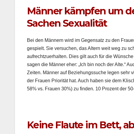
Männer kämpfen um den 
Sachen Sexualität
Bei den Män­nern wird im Gegen­satz zu den Frauen i
gespielt. Sie ver­suchen, das Altern weit weg zu schie
aufrechtzuer­hal­ten. Dies gilt auch für die Wün­sche n
sagen die Män­ner eher: „Ich bin noch der Alte.“ Auc
Zeit­en. Män­ner auf Beziehungssuche leg­en sehr v
der Frauen Pri­or­ität hat. Auch haben sie dem Klis
58% vs. Frauen 30%) zu find­en. 10 Prozent der 50–
Keine Flaute im Bett, a