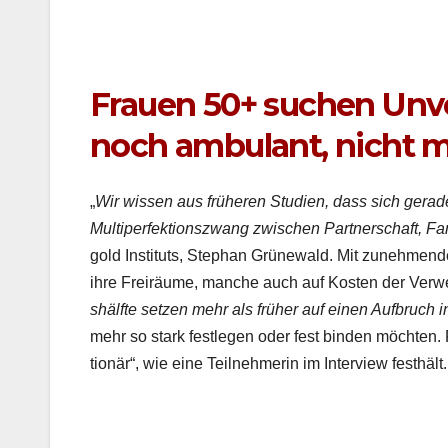
Frauen 50+ suchen Unve
noch ambulant, nicht m
„
Wir wis­sen aus früheren Stu­di­en, dass sich ger­a
Mul­ti­per­fek­tion­szwang zwis­chen Part­ner­schaft, Fa
gold Insti­tuts, Stephan Grünewald. Mit zunehmender
ihre Freiräume, manche auch auf Kosten der Ver­wei
shälfte set­zen mehr als früher auf einen Auf­bruch
mehr so stark fes­tle­gen oder fest binden möcht­en.
tionär“, wie eine Teil­nehmerin im Inter­view fes­thält.