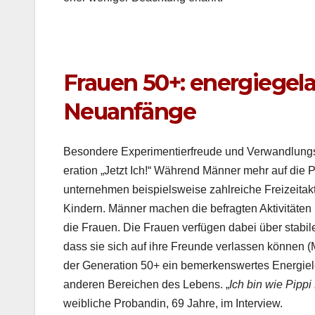
Frauen 50+: energiegela
Neuanfänge
Beson­dere Exper­i­men­tier­freude und Ver­wand­lung
er­a­tion „Jet­zt Ich!“ Während Män­ner mehr auf die Pa
unternehmen beispiel­sweise zahlre­iche Freizeitak­t
Kindern. Män­ner machen die befragten Aktiv­itäten i
die Frauen. Die Frauen ver­fü­gen dabei über sta­bi
dass sie sich auf ihre Fre­unde ver­lassen kön­nen (
der Gen­er­a­tion 50+ ein bemerkenswertes Energiel
anderen Bere­ichen des Lebens. „
Ich bin wie Pip­p
weib­liche Probandin, 69 Jahre, im Inter­view.