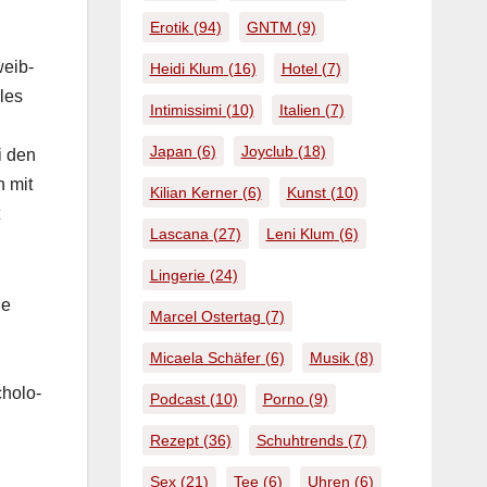
Erotik
(94)
GNTM
(9)
weib­
Heidi Klum
(16)
Hotel
(7)
les
Intimissimi
(10)
Italien
(7)
Japan
(6)
Joyclub
(18)
i den
n mit
Kilian Kerner
(6)
Kunst
(10)
Lascana
(27)
Leni Klum
(6)
Lingerie
(24)
ie
Marcel Ostertag
(7)
Micaela Schäfer
(6)
Musik
(8)
hol­o­
Podcast
(10)
Porno
(9)
Rezept
(36)
Schuhtrends
(7)
Sex
(21)
Tee
(6)
Uhren
(6)