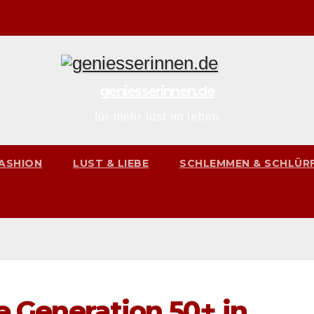
geniesserinnen.de
für mehr lust im leben
ASHION
LUST & LIEBE
SCHLEMMEN & SCHLÜR
ie Generation 50+ in