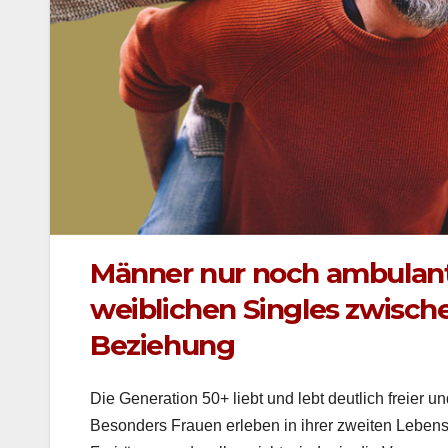
Männer nur noch ambulant,
weiblichen Singles zwisch
Beziehung
Die Gen­er­a­tion 50+ liebt und lebt deut­lich freier und
Beson­ders Frauen erleben in ihrer zweit­en Leben­sh