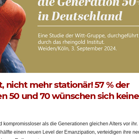
 nicht mehr stationär! 57 % der
en 50 und 70 wünschen sich keine
 kom­pro­miss­los­er als die Gen­er­a­tio­nen gle­ichen Alters vor ihr.
älfte einen neuen Lev­el der Emanzi­pa­tion, vertei­di­gen ihre n