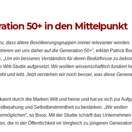
ation 50+ in den Mittelpunkt
 dass ältere Bevölkerungs­grup­pen immer rel­e­van­ter wer­den.
ri­eren wir uns daher auf die Gen­er­a­tion 50+
”, erk­lärt Patrick B
. „
Um ein besseres Ver­ständ­nis für deren Bedürfnisse zu beko
itt-Studie aufge­set­zt. Wir woll­ten wis­senschaftlich fundiert h
iebt und lebt. Jet­zt ver­ste­hen wir noch bess­er, was diese Gen­er­a
ekan­nt durch die Marken Witt und heine und hat es sich zur Auf­
t­be­jahung und Selb­st­bes­timmtheit zu bestärken. „
Wir wollen
 ermöglichen
”, so Boos. Mit der Studie schärft das Unternehmen
ion, die in der Öffentlichkeit im Ver­gle­ich zu jün­geren Gen­er­a­tio