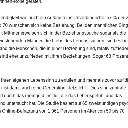
n­nen-Rolle ger­at­en.
endigkeit wie auch ein Auf­bruch ins Unverbindliche. 57 % der 
und 70 wün­schen sich keine Beziehung. Bei den männlichen Sin­g
n. Män­ner erweisen sich in der Beziehungssuche sog­ar als die
­in­ste­hen­den Män­ner, die Liebe des Lebens suchen, sind es be
sind die Men­schen, die in ein­er Beziehung sind, rel­a­tiv zufriede
nt sind eher unzufrieden mit ihren Beziehun­gen. Sog­ar 63 Prozent
 ihren eige­nen Lebenssinn zu erfüllen und mehr als zuvor auf d
ist damit auch eine Gen­er­a­tion „Jet­zt Ich!“. Dies sind zen­trale
rt durch das rhein­gold Insti­tut, die das Lebens­ge­fühl und das
d unter­sucht hat. Die Studie basiert auf 65 zweistündi­gen psy­c
v­en Online-Befra­gung von 1.061 Per­so­n­en im Alter von 50 bis 70