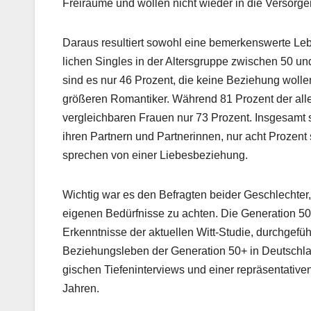
Freiräume und wollen nicht wieder in die Ver­sorg­eri
Daraus resul­tiert sowohl eine bemerkenswerte Leb
lichen Sin­gles in der Alters­gruppe zwis­chen 50 
sind es nur 46 Prozent, die keine Beziehung wolle
größeren Roman­tik­er. Während 81 Prozent der alle
ver­gle­ich­baren Frauen nur 73 Prozent. Ins­ge­samt 
ihren Part­nern und Part­ner­in­nen, nur acht Proze
sprechen von ein­er Liebes­beziehung.
Wichtig war es den Befragten bei­der Geschlechter,
eige­nen Bedürfnisse zu acht­en. Die Gen­er­a­tion 50+ 
Erken­nt­nisse der aktuellen Witt-Studie, durchge­füh
Beziehungsleben der Gen­er­a­tion 50+ in Deutsch­lan
gis­chen Tiefen­in­ter­views und ein­er repräsen­ta­ti
Jahren.