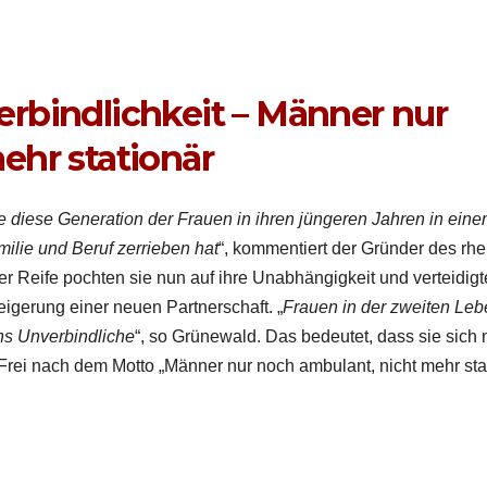
rbindlichkeit – Männer nur
ehr stationär
de diese Gen­er­a­tion der Frauen in ihren jün­geren Jahren in ein
m­i­lie und Beruf zer­rieben hat
“, kom­men­tiert der Grün­der des rhe
 Reife pocht­en sie nun auf ihre Unab­hängigkeit und vertei­dig
gerung ein­er neuen Part­ner­schaft. „
Frauen in der zweit­en Leb
 ins Unverbindliche
“, so Grünewald. Das bedeutet, dass sie sich 
 Frei nach dem Mot­to „Män­ner nur noch ambu­lant, nicht mehr sta