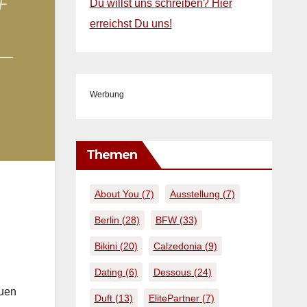
Du willst uns schreiben? Hier
erreichst Du uns!
Werbung
Themen
About You
(7)
Ausstellung
(7)
Berlin
(28)
BFW
(33)
Bikini
(20)
Calzedonia
(9)
Dating
(6)
Dessous
(24)
euen
Duft
(13)
ElitePartner
(7)