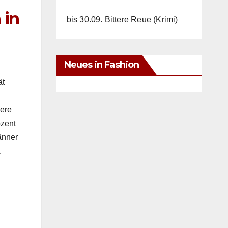
 in
bis 30.09. Bittere Reue (Krimi)
Neues in Fashion
ät
here
ozent
än­ner
.