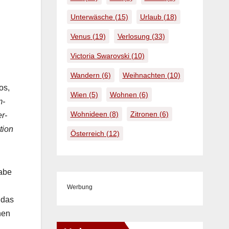
Unterwäsche
(15)
Urlaub
(18)
Venus
(19)
Verlosung
(33)
Victoria Swarovski
(10)
Wandern
(6)
Weihnachten
(10)
oos,
Wien
(5)
Wohnen
(6)
m­
Wohnideen
(8)
Zitronen
(6)
er­
­tion
Österreich
(12)
gabe
Werbung
 das
­nen