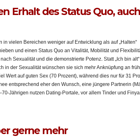
Erhalt des Status Quo, auch
n vie­len Bere­ichen weniger auf Entwick­lung als auf „Hal­ten“
ben und einen Sta­tus Quo an Vital­ität, Mobil­ität und Flex­i­bil­it
ach Sex­u­al­ität und die demon­stri­erte Potenz. Statt „Ich bin alt“
h in der Sex­u­al­ität wün­schen sie sich mehr Anknüp­fung an frü
iel Wert auf guten Sex (70 Prozent), während dies nur für 31 Pr
­chee entsprechend eher den Wun­sch, eine jün­gere Part­ner­in (M
70-Jährigen nutzen Dat­ing-Por­tale, vor allem Tin­der und Finya
ber gerne mehr