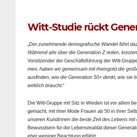
Witt-Studie rückt Gener
„
Der zunehmende demografis­che Wan­del führt dazu,
Während alle über die Gen­er­a­tion Z reden, konzen­t
Vor­sitzen­der der Geschäfts­führung der Witt-Gruppe
men, haben wir gemein­sam mit rhein­gold die große W
aus­find­en, wie die Gen­er­a­tion 50+ denkt, wie sie l
wirk­lich braucht.
“
Die Witt-Gruppe mit Sitz in Wei­den ist vor allem b
gemacht, mit ihrer Mode Frauen ab 50 in ihrer Selb­s
unseren Kundin­nen die beste Zeit des Lebens mit
Bewusst­sein für die Leben­sre­al­ität dieser Gen­er­a­t
eher weniger Beach­tung erfährt.