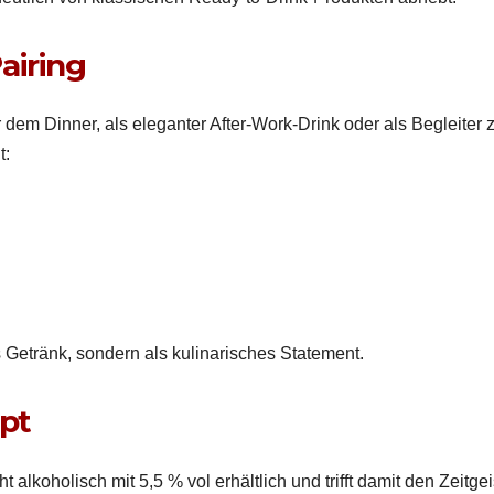
airing
vor dem Din­ner, als ele­gan­ter After-Work-Drink oder als Begleit­er 
t:
s Getränk, son­dern als kuli­nar­isches State­ment.
t ­
t alko­holisch mit 5,5 % vol erhältlich und trifft damit den Zeit­gei