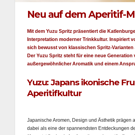
Neu auf dem Aperitif-M
Mit dem Yuzu Spritz präsen­tiert die Katlen­burg­er
Inter­pre­ta­tion mod­ern­er Trinkkul­tur. Inspiri­
sich bewusst von klas­sis­chen Spritz-Vari­anten ab
Der Yuzu Spritz ste­ht für eine neue Gen­er­a­tion v
außergewöhn­lich­er Aro­matik und einem Anspru
Yuzu: Japans ikonische Fr
Aperitifkultur ­
Japanis­che Aromen, Design und Ästhetik prä­gen akt
dabei als eine der span­nend­sten Ent­deck­un­gen de