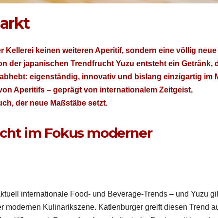
arkt
 Kellerei keinen weit­eren Aper­i­tif, son­dern eine völ­lig neue
ert von der japanis­chen Trend­frucht Yuzu entste­ht ein Getränk,
hebt: eigen­ständig, inno­v­a­tiv und bis­lang einzi­gar­tig im 
on Aper­i­tifs – geprägt von inter­na­tionalem Zeit­geist,
ch, der neue Maßstäbe set­zt.
ucht im Fokus moderner
uell inter­na­tionale Food- und Bev­er­age-Trends – und Yuzu gil
r mod­er­nen Kuli­narik­szene. Katlen­burg­er greift diesen Trend a