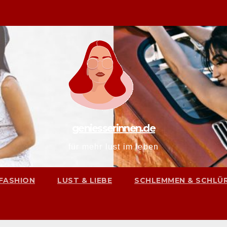
geniesserinnen.de
für mehr lust im leben
FASHION
LUST & LIEBE
SCHLEMMEN & SCHLÜ