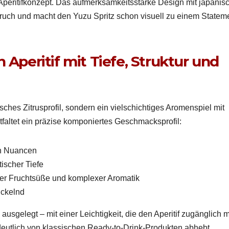
es Aper­i­tifkonzept. Das aufmerk­samkeitsstarke Design mit japanis
n Anspruch und macht den Yuzu Spritz schon visuell zu einem State­m
 Aperitif mit Tiefe, Struktur und
s­ches Zitruspro­fil, son­dern ein vielschichtiges Aromen­spiel mit
fal­tet ein präzise kom­poniertes Geschmack­spro­fil:
len Nuan­cen
is­ch­er Tiefe
­fter Frucht­süße und kom­plex­er Aro­matik
ck­el­nd
s­gelegt – mit ein­er Leichtigkeit, die den Aper­i­tif zugänglich 
n deut­lich von klas­sis­chen Ready-to-Drink-Pro­duk­ten abhebt.