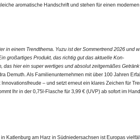
gle­iche aro­ma­tis­che Hand­schrift und ste­hen für einen mod­er­nen
it­er in einem Trendthe­ma. Yuzu ist der Som­mertrend 2026 und w
 Ein großar­tiges Pro­dukt, das richtig gut das aktuelle Kon­
, das hier ein super wer­tiges und abso­lut zeit­gemäßes Getränk
­dra Demuth. Als Fam­i­lienun­ternehmen mit über 100 Jahren Erf
t Inno­va­tions­freude – und set­zt erneut ein klares Zeichen für Tr
kommt Ihr in der 0,75l-Flasche für 3,99 € (UVP) ab sofort im Han­
n Katlen­burg am Harz in Süd­nieder­sach­sen ist Europas vielfält