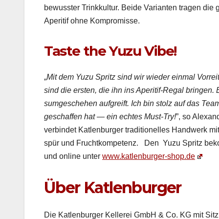
bewusster Trinkkul­tur. Bei­de Vari­anten tra­gen die 
Aper­i­tif ohne Kom­pro­misse.
Taste the Yuzu Vibe! ­
„
Mit dem Yuzu Spritz sind wir wieder ein­mal Vor­re­
sind die ersten, die ihn ins Aper­i­tif-Regal brin­gen.
sumgeschehen auf­greift. Ich bin stolz auf das Team
geschaf­fen hat — ein echt­es Must-Try!
”, so Alexan
verbindet Katlen­burg­er tra­di­tionelles Handw­erk mi
spür und Fruchtkom­pe­tenz. ­ ­ ­Den Yuzu Spritz be
und online unter
www.katlenburger-shop.de
Über Katlenburger
Die Katlen­burg­er Kellerei GmbH & Co. KG mit Sitz i