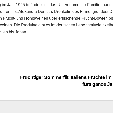
g im Jahr 1925 befind­et sich das Unternehmen in Fam­i­lien­hand,
­führerin ist Alexan­dra Demuth, Urenke­lin des Fir­men­grün­ders Dr
nen Frucht- und Honig­weinen über erfrischende Frucht-Bowlen bi
üh­weinen. Die Pro­duk­te gibt es im deutschen Lebens­mit­teleinzel­
 bis Japan. ­ ­ ­ ­ ­ ­
Fruchtiger Sommerflit: Italiens Früchte im
fürs ganze J