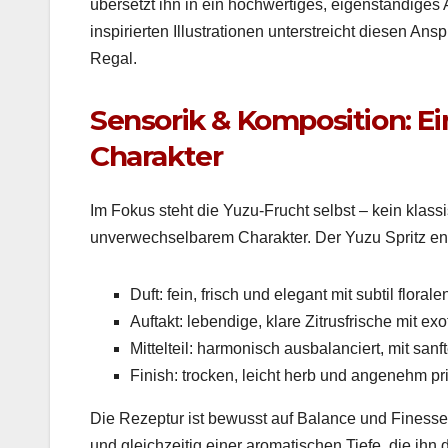
über­set­zt ihn in ein hochw­er­tiges, eigen­ständi­g
inspiri­erten Illus­tra­tio­nen unter­stre­icht diese
Regal.
Sensorik & Komposition: Ein
Charakter ­
Im Fokus ste­ht die Yuzu-Frucht selb­st – kein klas­si
unver­wech­sel­barem Charak­ter. Der Yuzu Spritz ent­
Duft: fein, frisch und ele­gant mit sub­til flo­ra
Auf­takt: lebendi­ge, klare Zitrusfrische mit exo­t
Mit­tel­teil: har­monisch aus­bal­anciert, mit san
Fin­ish: trock­en, leicht herb und angenehm pri
Die Rezep­tur ist bewusst auf Bal­ance und Finesse au
und gle­ichzeit­ig ein­er aro­ma­tis­chen Tiefe, die ih