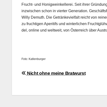
Frucht- und Honig­weinkellerei. Seit ihrer Grün­dun
inzwis­chen schon in viert­er Gen­er­a­tion. Geschäfts
Willy Demuth. Die Getränke­vielfalt reicht von rei
zu fruchti­gen Aper­i­tifs und win­ter­lichen Frucht­gl
del, online und weltweit, von Öster­re­ich über Aus­tralien
Foto: Katlen­burg­er
Beitragsnavigation
Nicht ohne meine Bratwurst