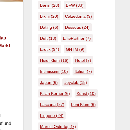
Berlin
(28)
BFW
(33)
Bikini
(20)
Calzedonia
(9)
Dating
(6)
Dessous
(24)
 das
Duft
(13)
ElitePartner
(7)
Markt.
Erotik
(94)
GNTM
(9)
Heidi Klum
(16)
Hotel
(7)
Intimissimi
(10)
Italien
(7)
Japan
(6)
Joyclub
(18)
Kilian Kerner
(6)
Kunst
(10)
Lascana
(27)
Leni Klum
(6)
Lingerie
(24)
t
uf und
Marcel Ostertag
(7)