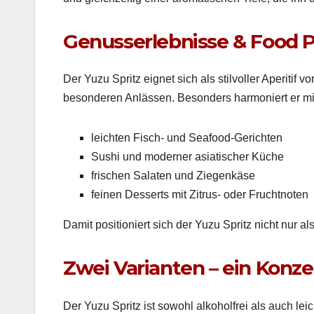
Genusserlebnisse & Food P
­Der Yuzu Spritz eignet sich als stil­voller Aper­i­tif 
beson­deren Anlässen. Beson­ders har­moniert er mi
leicht­en Fisch- und Seafood-Gericht­en
Sushi und mod­ern­er asi­atis­ch­er Küche
frischen Salat­en und Ziegenkäse
feinen Desserts mit Zitrus- oder Frucht­noten
Damit posi­tion­iert sich der Yuzu Spritz nicht nur al
Zwei Varianten – ein Konzep
Der Yuzu Spritz ist sowohl alko­hol­frei als auch leich