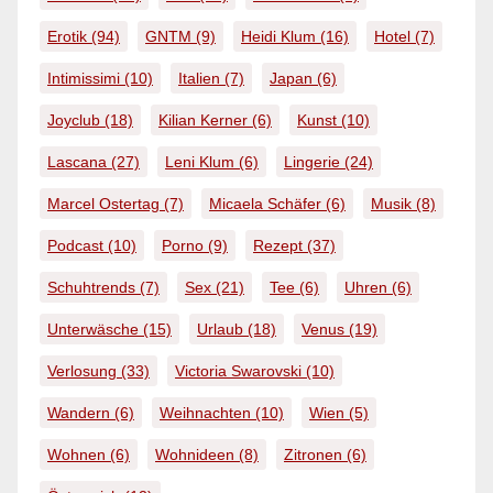
Erotik
(94)
GNTM
(9)
Heidi Klum
(16)
Hotel
(7)
Intimissimi
(10)
Italien
(7)
Japan
(6)
Joyclub
(18)
Kilian Kerner
(6)
Kunst
(10)
Lascana
(27)
Leni Klum
(6)
Lingerie
(24)
Marcel Ostertag
(7)
Micaela Schäfer
(6)
Musik
(8)
Podcast
(10)
Porno
(9)
Rezept
(37)
Schuhtrends
(7)
Sex
(21)
Tee
(6)
Uhren
(6)
Unterwäsche
(15)
Urlaub
(18)
Venus
(19)
Verlosung
(33)
Victoria Swarovski
(10)
Wandern
(6)
Weihnachten
(10)
Wien
(5)
Wohnen
(6)
Wohnideen
(8)
Zitronen
(6)