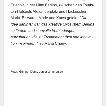
Erleb­nis in der Mitte Berlins, zwis­chen den Touris­
ten-Hotspots Alexan­der­platz und Hack­esch­er
Markt. Es wurde Mode und Kun­st gefeier. “
Die
Idee dahin­ter war, das kreative Ökosys­tem Berlins
zu fördern und sin­nvolle Verbindun­gen
aufzubauen, die zu Zusam­me­nar­beit und Inno­va­
tion inspiri­eren.
”, so Maria Chany.
Fotos: Gün­ther Dorn / geniesserinnen.de