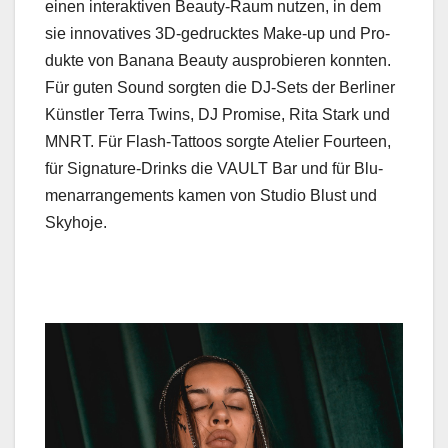
einen inter­ak­tiv­en Beau­ty-Raum nutzen, in dem
sie inno­v­a­tives 3D-gedruck­tes Make-up und Pro­
duk­te von Banana Beau­ty aus­pro­bieren kon­nten.
Für guten Sound sorgten die DJ-Sets der Berlin­er
Kün­stler Ter­ra Twins, DJ Promise, Rita Stark und
MNRT. Für Flash-Tat­toos sorgte Ate­lier Four­teen,
für Sig­na­ture-Drinks die VAULT Bar und für Blu­
me­narrange­ments kamen von Stu­dio Blust und
Sky­ho­je.