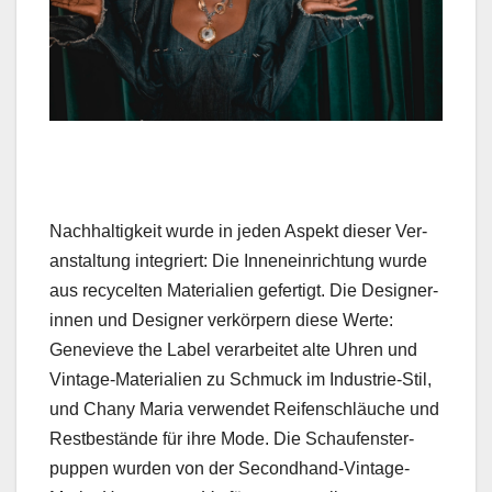
Nach­haltigkeit wurde in jeden Aspekt dieser Ver­
anstal­tung inte­gri­ert: Die Innenein­rich­tung wurde
aus recycel­ten Mate­ri­alien gefer­tigt. Die Designer­
in­nen und Design­er verkör­pern diese Werte:
Genevieve the Label ver­ar­beit­et alte Uhren und
Vin­tage-Mate­ri­alien zu Schmuck im Indus­trie-Stil,
und Chany Maria ver­wen­det Reifen­schläuche und
Rest­bestände für ihre Mode. Die Schaufen­ster­
pup­pen wur­den von der Sec­ond­hand-Vin­tage-