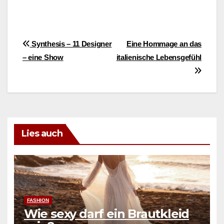
Beitragsnavigation
Synthesis – 11 Designer
Eine Hommage an das
– eine Show
italienische Lebensgefühl
Lies auch
FASHION
Wie sexy darf ein Brautkleid