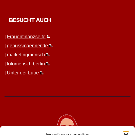
BESUCHT AUCH
|
Frauen­fi­nanz­seite
|
genussmaenner.de
|
mar­ket­ing­men­sch
|
fotomen­sch berlin
|
Unter der Lupe
Einwilligung verwalten