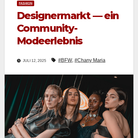
FASHION
Designermarkt — ein
Community-
Modeerlebnis
#BFW
,
#Chany Maria
JULI 12, 2025