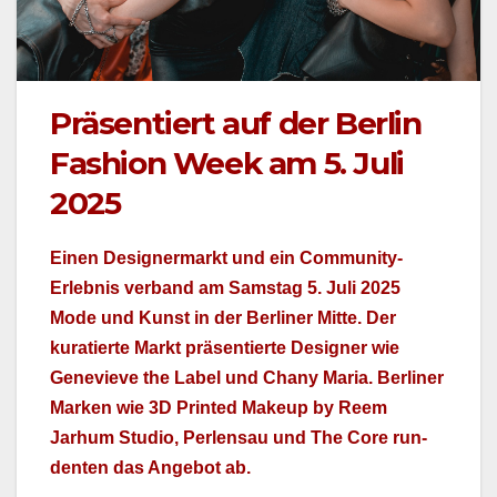
Präsentiert auf der Berlin
Fashion Week am 5. Juli
2025
Einen Design­er­markt und ein Com­mu­ni­ty-
Erleb­nis ver­band am Sam­stag 5. Juli 2025
Mode und Kun­st in der Berlin­er Mitte. Der
kuratierte Markt präsen­tierte Design­er wie
Genevieve the Label und Chany Maria. Berlin­er
Marken wie 3D Print­ed Make­up by Reem
Jarhum Stu­dio, Per­len­sau und The Core run­
den­ten das Ange­bot ab.