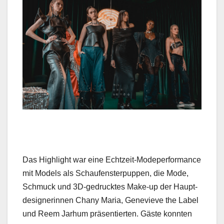
Das High­light war eine Echtzeit-Mod­e­per­for­mance
mit Mod­els als Schaufen­ster­pup­pen, die Mode,
Schmuck und 3D-gedruck­tes Make-up der Haupt­
de­signer­in­nen Chany Maria, Genevieve the Label
und Reem Jarhum präsen­tierten. Gäste kon­nten