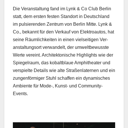
Die Ver­anstal­tung fand im Lynk & Co Club Berlin
statt, dem ersten fes­ten Stan­dort in Deutsch­land
im pulsieren­den Zen­trum von Berlin Mitte. Lynk &
Co., bekan­nt für den Verkauf von Elek­troau­tos, hat
seine Räum­lichkeit­en in einen viel­seit­i­gen Ver­
anstal­tung­sort ver­wan­delt, der umwelt­be­wusste
Werte vere­int. Architek­tonis­che High­lights wie der
Spiegel­raum, das kobalt­blaue Amphithe­ater und
ver­spielte Details wie alte Straßen­later­nen und ein
zun­gen­för­miger Stuhl schaf­fen ein dynamis­ches
Ambi­ente für Mode‑, Kun­st- und Com­mu­ni­ty-
Events.