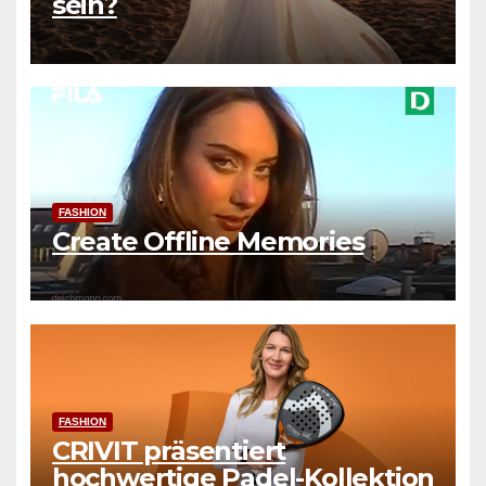
sein?
FASHION
Create Offline Memories
FASHION
CRIVIT präsentiert
hochwertige Padel-Kollektion