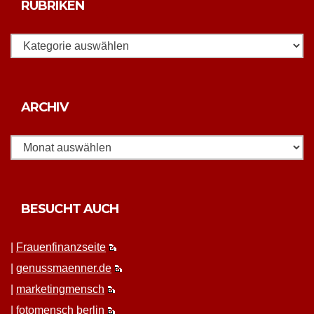
RUBRIKEN
Rubriken
Archiv
ARCHIV
BESUCHT AUCH
|
Frauen­fi­nanz­seite
|
genussmaenner.de
|
mar­ket­ing­men­sch
|
fotomen­sch berlin