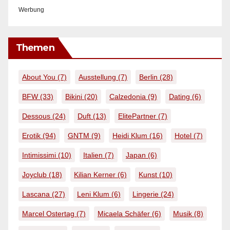
Werbung
Themen
About You
(7)
Ausstellung
(7)
Berlin
(28)
BFW
(33)
Bikini
(20)
Calzedonia
(9)
Dating
(6)
Dessous
(24)
Duft
(13)
ElitePartner
(7)
Erotik
(94)
GNTM
(9)
Heidi Klum
(16)
Hotel
(7)
Intimissimi
(10)
Italien
(7)
Japan
(6)
Joyclub
(18)
Kilian Kerner
(6)
Kunst
(10)
Lascana
(27)
Leni Klum
(6)
Lingerie
(24)
Marcel Ostertag
(7)
Micaela Schäfer
(6)
Musik
(8)