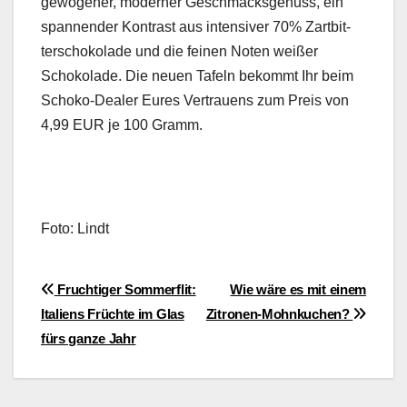
ge­wo­gen­er, mod­ern­er Geschmacks­genuss, ein
span­nen­der Kon­trast aus inten­siv­er 70% Zart­bit­
ter­schoko­lade und die feinen Noten weißer
Schoko­lade. Die neuen Tafeln bekommt Ihr beim
Schoko-Deal­er Eures Ver­trauens zum Preis von
4,99 EUR je 100 Gramm.
Foto: Lindt
Beitragsnavigation
Fruchtiger Sommerflit:
Wie wäre es mit einem
Italiens Früchte im Glas
Zitronen-Mohnkuchen?
fürs ganze Jahr