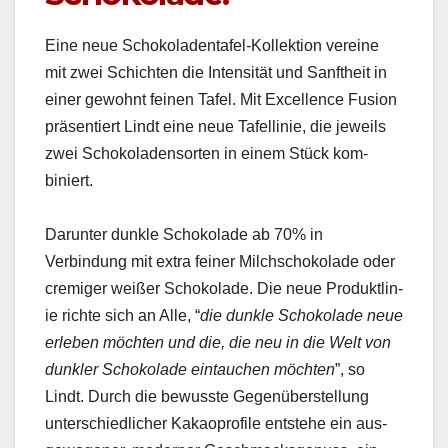
Eine neue Schoko­ladentafel-Kollek­tion vere­ine
mit zwei Schicht­en die Inten­sität und San­ftheit in
ein­er gewohnt feinen Tafel. Mit Excel­lence Fusion
präsen­tiert Lindt eine neue Tafellinie, die jew­eils
zwei Schoko­laden­sorten in einem Stück kom­
biniert.
Darunter dun­kle Schoko­lade ab 70% in
Verbindung mit extra fein­er Milch­schoko­lade oder
cremiger weißer Schoko­lade. Die neue Pro­duk­tlin­
ie richte sich an Alle, “
die dun­kle Schoko­lade neue
erleben möcht­en und die, die neu in die Welt von
dun­kler Schoko­lade ein­tauchen möcht­en
”, so
Lindt. Durch die bewusste Gegenüber­stel­lung
unter­schiedlich­er Kakao­pro­file entste­he ein aus­