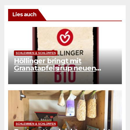
Lies auch
SCHLEMMEN & SCHLÜRFEN
Höllinger bringt mit
Granatapfelsirup neuen
Genuss
SCHLEMMEN & SCHLÜRFEN