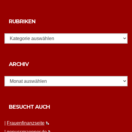
RUBRIKEN
Rubriken
Archiv
ARCHIV
BESUCHT AUCH
|
Frauen­fi­nanz­seite
|
genussmaenner.de