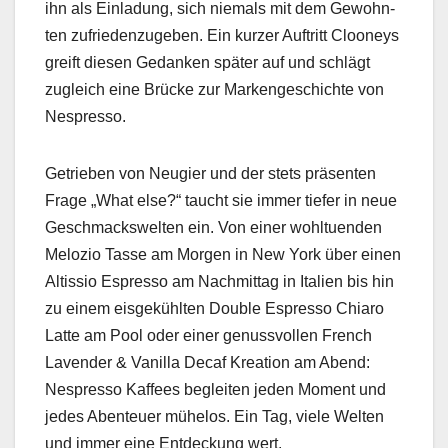
ihn als Ein­ladung, sich niemals mit dem Gewohn­
ten zufrieden­zugeben. Ein kurz­er Auftritt Clooneys
greift diesen Gedanken später auf und schlägt
zugle­ich eine Brücke zur Markengeschichte von
Nespres­so.
Getrieben von Neugi­er und der stets präsen­ten
Frage „What else?“ taucht sie immer tiefer in neue
Geschmack­swel­ten ein. Von ein­er wohltuen­den
Melozio Tasse am Mor­gen in New York über einen
Altissio Espres­so am Nach­mit­tag in Ital­ien bis hin
zu einem eis­gekühlten Dou­ble Espres­so Chiaro
Lat­te am Pool oder ein­er genussvollen French
Laven­der & Vanil­la Decaf Kreation am Abend:
Nespres­so Kaf­fees begleit­en jeden Moment und
jedes Aben­teuer müh­e­los. Ein Tag, viele Wel­ten
und immer eine Ent­deck­ung wert.