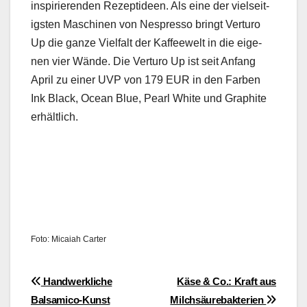
inspiri­eren­den Rezep­tideen. Als eine der viel­seit­
ig­sten Maschi­nen von Nespres­so bringt Ver­turo
Up die ganze Vielfalt der Kaf­feewelt in die eige­
nen vier Wände. Die Ver­turo Up ist seit Anfang
April zu ein­er UVP von 179 EUR in den Far­ben
Ink Black, Ocean Blue, Pearl White und Graphite
erhältlich.
Foto: Mica­iah Carter
Beitragsnavigation
Handwerkliche
Käse & Co.: Kraft aus
Balsamico-Kunst
Milchsäurebakterien