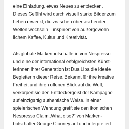
eine Ein­ladung, etwas Neues zu ent­deck­en.
Dieses Gefühl wird durch visuell starke Bilder zum
Leben erweckt, die zwis­chen über­raschen­den
Wel­ten wech­seln – inspiri­ert von außergewöhn­
lichem Kaf­fee, Kul­tur und Kreativ­ität.
Als glob­ale Marken­botschaf­terin von Nespres­so
und eine der inter­na­tion­al erfol­gre­ich­sten Kün­st­
lerin­nen ihrer Gen­er­a­tion ist Dua Lipa die ide­ale
Beglei­t­erin dieser Reise. Bekan­nt für ihre kreative
Frei­heit und ihren offe­nen Blick auf die Welt,
verkör­pert sie den Ent­deck­ergeist der Kam­pagne
auf einzi­gar­tig authen­tis­che Weise. In ein­er
spielerischen Wen­dung greift sie den ikonis­chen
Nespres­so Claim „What else?“ von Marken­
botschafter George Clooney auf und inter­pretiert