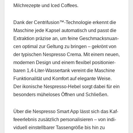
Milchrezepte und Iced Cof­fees.
Dank der Centrifusion™-Technologie erken­nt die
Mas­chine jede Kapsel automa­tisch und passt die
Extrak­tion präzise an, um feine Geschmack­snu­an­
cen opti­mal zur Gel­tung zu brin­gen – gekrönt von
der typ­is­chen Nespres­so Cre­ma. Mit einem neuen,
mod­er­nen Design und einem flex­i­bel posi­tion­ier­
baren 1,4‑Liter-Wassertank vere­int die Mas­chine
Funk­tion­al­ität und Kom­fort auf ele­gante Weise.
Der ikonis­che Nespres­so-Hebel sorgt dabei für ein
beson­ders müh­elos­es Öff­nen und Schließen.
Über die Nespres­so Smart App lässt sich das Kaf­
feeer­leb­nis zusät­zlich per­son­al­isieren – von indi­
vidu­ell ein­stell­bar­er Tas­sen­größe bis hin zu