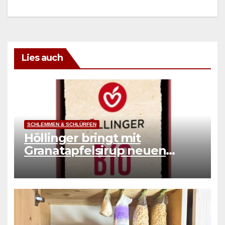
Lies auch
SCHLEMMEN & SCHLÜRFEN
Höllinger bringt mit
Granatapfelsirup neuen
Genuss