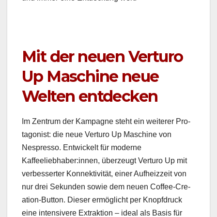
Mit der neuen Verturo
Up Maschine neue
Welten entdecken
Im Zen­trum der Kam­pagne ste­ht ein weit­er­er Pro­
tag­o­nist: die neue Ver­turo Up Mas­chine von
Nespres­so. Entwick­elt für mod­erne
Kaffeeliebhaber:innen, überzeugt Ver­turo Up mit
verbessert­er Kon­nek­tiv­ität, ein­er Aufheizzeit von
nur drei Sekun­den sowie dem neuen Cof­fee-Cre­
ation-But­ton. Dieser ermöglicht per Knopf­druck
eine inten­si­vere Extrak­tion – ide­al als Basis für