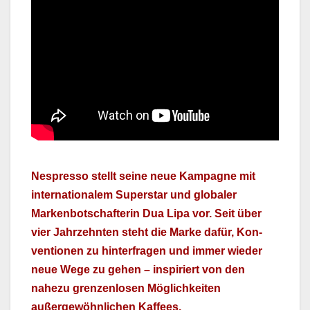
Nespres­so stellt seine neue Kam­pagne mit
inter­na­tionalem Super­star und glob­aler
Marken­botschaf­terin Dua Lipa vor. Seit über
vier Jahrzehn­ten ste­ht die Marke dafür, Kon­
ven­tio­nen zu hin­ter­fra­gen und immer wieder
neue Wege zu gehen – inspiri­ert von den
nahezu gren­zen­losen Möglichkeit­en
außergewöhn­lichen Kaf­fees.