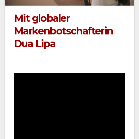
Mit globaler
Markenbotschafterin
Dua Lipa