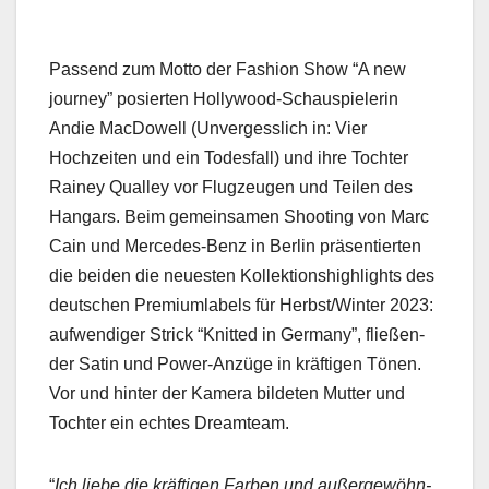
Passend zum Mot­to der Fash­ion Show “A new
jour­ney” posierten Hol­ly­wood-Schaus­pielerin
Andie Mac­Dow­ell (Unvergesslich in: Vier
Hochzeit­en und ein Todes­fall) und ihre Tochter
Rainey Qual­ley vor Flugzeu­gen und Teilen des
Hangars. Beim gemein­samen Shoot­ing von Marc
Cain und Mer­cedes-Benz in Berlin präsen­tierten
die bei­den die neuesten Kollek­tion­shigh­lights des
deutschen Pre­mi­um­la­bels für Herbst/Winter 2023:
aufwendi­ger Strick “Knit­ted in Ger­many”, fließen­
der Satin und Pow­er-Anzüge in kräfti­gen Tönen.
Vor und hin­ter der Kam­era bilde­ten Mut­ter und
Tochter ein echt­es Dreamteam.
“
Ich liebe die kräfti­gen Far­ben und außergewöhn­