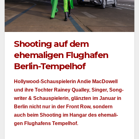
Shooting auf dem
ehemaligen Flughafen
Berlin-Tempelhof
Hol­ly­wood-Schaus­pielerin Andie Mac­Dow­ell
und ihre Tochter Rainey Qual­ley, Singer, Song­
writer & Schaus­pielerin, glänzten im Jan­u­ar in
Berlin nicht nur in der Front Row, son­dern
auch beim Shoot­ing im Hangar des ehe­ma­li­
gen Flughafens Tem­pel­hof.