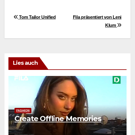
Beitragsnavigation
Tom Tailor Unified
Fila präsentiert von Leni
Klum
Lies auch
FASHION
Create Offline Memories