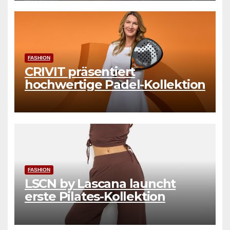
FASHION
CRIVIT präsentiert
hochwertige Padel-Kollektion
FASHION
LSCN by Lascana launcht
erste Pilates-Kollektion