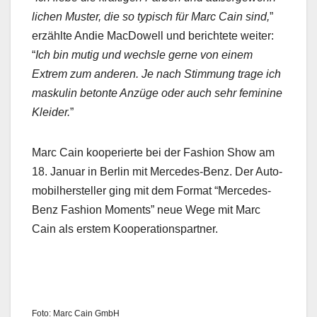
lichen Muster, die so typ­isch für Marc Cain sind,
”
erzählte Andie Mac­Dow­ell und berichtete weit­er:
“
Ich bin mutig und wech­sle gerne von einem
Extrem zum anderen. Je nach Stim­mung trage ich
maskulin betonte Anzüge oder auch sehr fem­i­nine
Klei­der.
”
Marc Cain kooperierte bei der Fash­ion Show am
18. Jan­u­ar in Berlin mit Mer­cedes-Benz. Der Auto­
mo­bil­her­steller ging mit dem For­mat “Mer­cedes-
Benz Fash­ion Moments” neue Wege mit Marc
Cain als erstem Koop­er­a­tionspart­ner.
Foto: Marc Cain GmbH