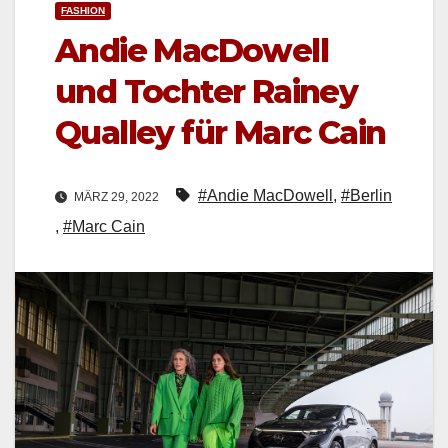
FASHION
Andie MacDowell
und Tochter Rainey
Qualley für Marc Cain
#Andie MacDowell
,
#Berlin
MÄRZ 29, 2022
,
#Marc Cain