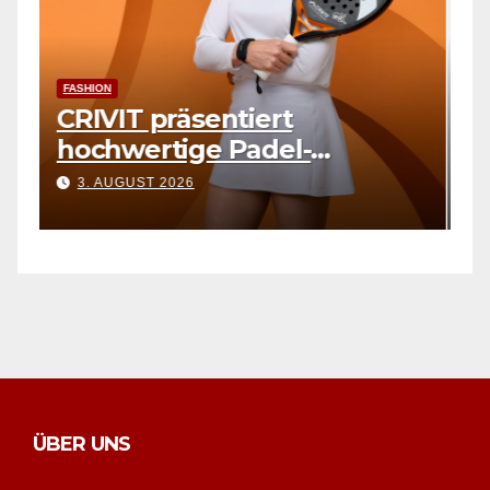
F
C
FASHION
Create Offline Memories
h
K
3. AUGUST 2026
ÜBER UNS