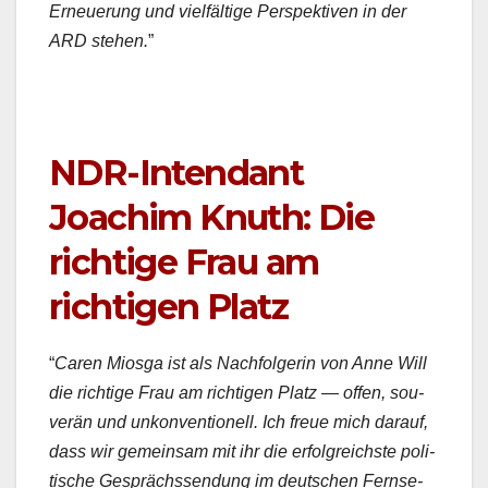
Erneuerung und vielfältige Per­spek­tiv­en in der
ARD ste­hen.
”
NDR-Intendant
Joachim Knuth: Die
richtige Frau am
richtigen Platz
“
Caren Mios­ga ist als Nach­fol­gerin von Anne Will
die richtige Frau am richti­gen Platz — offen, sou­
verän und unkon­ven­tionell. Ich freue mich darauf,
dass wir gemein­sam mit ihr die erfol­gre­ich­ste poli­
tis­che Gesprächssendung im deutschen Fernse­