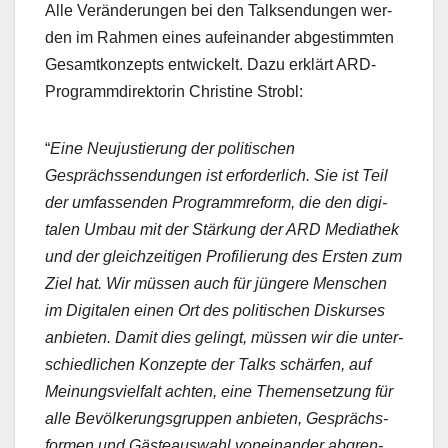
Alle Verän­derun­gen bei den Talk­sendun­gen wer­
den im Rah­men eines aufeinan­der abges­timmten
Gesamtkonzepts entwick­elt. Dazu erk­lärt ARD-
Pro­gram­mdi­rek­torin Chris­tine Strobl:
“
Eine Neu­justierung der poli­tis­chen
Gesprächssendun­gen ist erforder­lich. Sie ist Teil
der umfassenden Pro­gramm­re­form, die den dig­i­
tal­en Umbau mit der Stärkung der ARD Mediathek
und der gle­ichzeit­i­gen Pro­fil­ierung des Ersten zum
Ziel hat. Wir müssen auch für jün­gere Men­schen
im Dig­i­tal­en einen Ort des poli­tis­chen Diskurs­es
anbi­eten. Damit dies gelingt, müssen wir die unter­
schiedlichen Konzepte der Talks schär­fen, auf
Mei­n­ungsvielfalt acht­en, eine The­menset­zung für
alle Bevölkerungs­grup­pen anbi­eten, Gesprächs­
for­men und Gästeauswahl voneinan­der abgren­