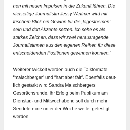
hen mit neuen Impulsen in die Zukun­ft führen. Die
viel­seit­ige Jour­nal­istin Jessy Wellmer wird mit
frischem Blick ein Gewinn für die ‚tages­the­men’
sein und dort Akzente set­zen. Ich sehe es als
starkes Zeichen, dass wir zwei her­aus­ra­gende
Jour­nal­istin­nen aus den eige­nen Rei­hen für diese
entschei­den­den Posi­tio­nen gewin­nen kon­nten.
”
Weit­er­en­twick­elt wer­den auch die Talk­for­mate
“mais­chberg­er” und “hart aber fair”. Eben­falls deut­
lich gestärkt wird San­dra Mais­chberg­ers
Gespräch­srunde. Ihr Erfolg beim Pub­likum am
Dien­stag- und Mittwochabend soll durch mehr
Sende­ter­mine unter der Woche weit­er gefes­tigt
wer­den.