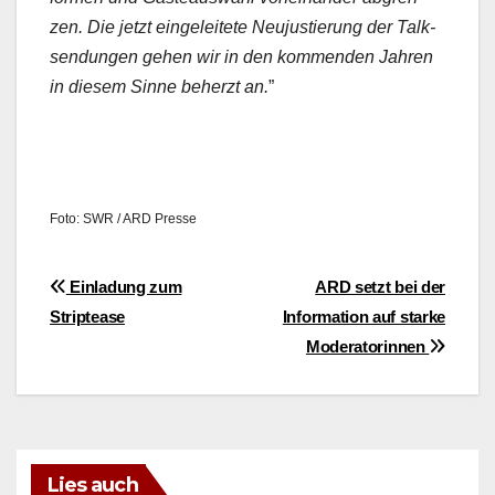
zen. Die jet­zt ein­geleit­ete Neu­justierung der Talk­
sendun­gen gehen wir in den kom­menden Jahren
in diesem Sinne beherzt an.
”
Foto: SWR / ARD Presse
Beitragsnavigation
Einladung zum
ARD setzt bei der
Striptease
Information auf starke
Moderatorinnen
Lies auch