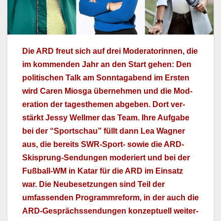
Die ARD freut sich auf drei Mod­er­a­torin­nen, die
im kom­menden Jahr an den Start gehen: Den
poli­tis­chen Talk am Son­ntagabend im Ersten
wird Caren Mios­ga übernehmen und die Mod­
er­a­tion der tages­the­men abgeben. Dort ver­
stärkt Jessy Wellmer das Team. Ihre Auf­gabe
bei der “Sports­chau” füllt dann Lea Wag­n­er
aus, die bere­its SWR-Sport- sowie die ARD-
Skisprung-Sendun­gen mod­eriert und bei der
Fußball-WM in Katar für die ARD im Ein­satz
war. Die Neube­set­zun­gen sind Teil der
umfassenden Pro­gramm­re­form, in der auch die
ARD-Gesprächssendun­gen konzeptuell weit­er­