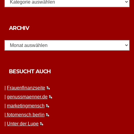
Rubriken
Archiv
ARCHIV
BESUCHT AUCH
|
Frauen­fi­nanz­seite
|
genussmaenner.de
|
mar­ket­ing­men­sch
|
fotomen­sch berlin
|
Unter der Lupe