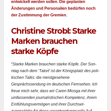
en­twick­elt wer­den sollen. Die geplanten
Änderun­gen und Per­son­alien bedür­fen noch
der Zus­tim­mung der Gremien.
Christine Strobl: Starke
Marken brauchen
starke Köpfe
“
Starke Marken brauchen starke Köpfe. Der Son­
ntag nach dem ‘Tatort’ ist der Königsplatz des poli­
tis­chen Talks: die meist­ge­se­hene
Gesprächssendung im deutschen Fernse­hen. Ich
freue mich sehr, dass wir Caren Mios­ga mit ihrer
umfassenden jour­nal­is­tis­chen Kom­pe­tenz, ihrem
Ein­füh­lungsver­mö­gen und ihrer Durch­set­
zungsstärke für diese ver­ant­wor­tungsvolle Auf­