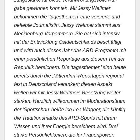
gabe gewin­nen kon­nten. Mit Jessy Wellmer
bekom­men die ‘tages­the­men’ eine ver­sierte und
beliebte Jour­nal­istin. Jessy Wellmer stammt aus
Meck­len­burg-Vor­pom­mern. Sie hat sich inten­siv
mit der Entwick­lung Ost­deutsch­lands beschäftigt
und wird auch dieses Jahr das ARD-Pro­gramm mit
ein­er per­sön­lichen Reportage aus diesem Teil der
Repub­lik bere­ich­ern. Die ‘tages­the­men’ sind heute
bere­its durch die ‚Mittendrin’-Reportagen region­al
fest in Deutsch­land ver­ankert; diesen Aspekt
wollen wir mit Jessy Wellmers Beset­zung weit­er
stärken. Her­zlich willkom­men im Mod­er­a­tionsteam
der ‘Sports­chau’ heiße ich Lea Wag­n­er, die kün­ftig
die Tra­di­tion­s­marke des ARD-Sports mit ihrem
Wis­sen und ihrer Energie bere­ich­ern wird. Drei
starke Per­sön­lichkeit­en, die für Frauen­pow­er,