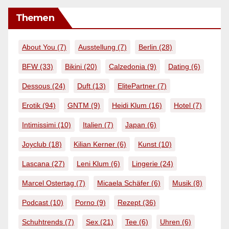
Themen
About You
(7)
Ausstellung
(7)
Berlin
(28)
BFW
(33)
Bikini
(20)
Calzedonia
(9)
Dating
(6)
Dessous
(24)
Duft
(13)
ElitePartner
(7)
Erotik
(94)
GNTM
(9)
Heidi Klum
(16)
Hotel
(7)
Intimissimi
(10)
Italien
(7)
Japan
(6)
Joyclub
(18)
Kilian Kerner
(6)
Kunst
(10)
Lascana
(27)
Leni Klum
(6)
Lingerie
(24)
Marcel Ostertag
(7)
Micaela Schäfer
(6)
Musik
(8)
Podcast
(10)
Porno
(9)
Rezept
(36)
Schuhtrends
(7)
Sex
(21)
Tee
(6)
Uhren
(6)