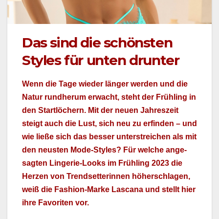
Das sind die schönsten
Styles für unten drunter
Wenn die Tage wieder länger wer­den und die
Natur rund­herum erwacht, ste­ht der Früh­ling in
den Startlöch­ern. Mit der neuen Jahreszeit
steigt auch die Lust, sich neu zu erfind­en – und
wie ließe sich das bess­er unter­stre­ichen als mit
den neusten Mode-Styles? Für welche ange­
sagten Lin­gerie-Looks im Früh­ling 2023 die
Herzen von Trend­set­terin­nen höher­schla­gen,
weiß die Fash­ion-Marke Las­cana und stellt hier
ihre Favoriten vor.