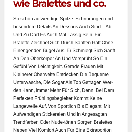
wie Bralettes und co.
So schön aufwendi­ge Spitze, Schnürun­gen und
beson­dere Details An Dessous Auch Sind – Ab
Und Zu Darf Es Auch Mal Läs­sig Sein. Ein
Bralette Zeich­net Sich Durch San­ften Halt Ohne
Einen­gen­den Bügel Aus. Er Schmiegt Sich San­ft
An Den Oberkör­p­er An Und Ver­sprüht So Ein
Gefühl Von Leichtigkeit. Ger­ade Frauen Mit
Kleiner­er Ober­weite Ent­deck­en Die Bequeme
Unter­wäsche, Die Sog­ar Als Top Getra­gen Wer­
den Kann, Immer Mehr Für Sich, Denn: Bei Dem
Per­fek­ten Früh­lings­be­gleit­er Kommt Keine
Langeweile Auf. Von Sportlich Bis Ele­gant, Mit
Aufwendi­gen Stick­ereien Und In Ange­sagten
Trend­far­ben Oder Nude-tönen Sor­gen Bralettes
Neben Viel Kom­fort Auch Für Eine Extra­por­tion