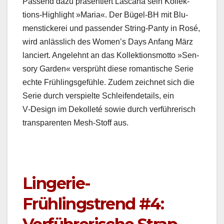
Passend dazu präsen­tiert Las­cana sein Kollek­
tions-High­light »Maria«. Der Bügel-BH mit Blu­
men­stick­erei und passender String-Panty in Rosé,
wird anlässlich des Women’s Days Anfang März
lanciert. Angelehnt an das Kollek­tion­s­mot­to »Sen­
so­ry Gar­den« ver­sprüht diese roman­tis­che Serie
echte Früh­lings­ge­füh­le. Zudem zeich­net sich die
Serie durch ver­spielte Schleifend­e­tails, ein
V‑Design im Dekol­leté sowie durch ver­führerisch
trans­par­enten Mesh-Stoff aus.
Lingerie-
Frühlingstrend #4: