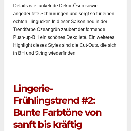
Details wie funkel­nde Dekor-Ösen sowie
angedeutete Schnürun­gen und sorgt so für einen
echt­en Hin­guck­er. In dieser Sai­son neu in der
Trend­farbe Ozean­grün zaubert der for­mende
Push-up-BH ein schönes Dekol­leté. Ein weit­eres
High­light dieses Styles sind die Cut-Outs, die sich
in BH und String wiederfind­en.
Lingerie-
Frühlingstrend #2:
Bunte Farbtöne von
sanft bis kräftig