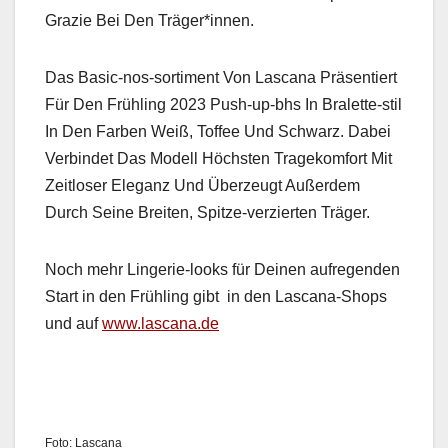
Gra­zie Bei Den Träger*innen.
Das Basic-nos-sor­ti­ment Von Las­cana Präsen­tiert
Für Den Früh­ling 2023 Push-up-bhs In Bralette-stil
In Den Far­ben Weiß, Tof­fee Und Schwarz. Dabei
Verbindet Das Mod­ell Höch­sten Tragekom­fort Mit
Zeit­los­er Ele­ganz Und Überzeugt Außer­dem
Durch Seine Bre­it­en, Spitze-verzierten Träger.
Noch mehr Lin­gerie-looks für Deinen aufre­gen­den
Start in den Früh­ling gibt in den Las­cana-Shops
und auf
www.lascana.de
Foto: Las­cana