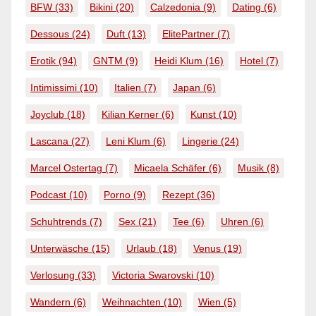
BFW
(33)
Bikini
(20)
Calzedonia
(9)
Dating
(6)
Dessous
(24)
Duft
(13)
ElitePartner
(7)
Erotik
(94)
GNTM
(9)
Heidi Klum
(16)
Hotel
(7)
Intimissimi
(10)
Italien
(7)
Japan
(6)
Joyclub
(18)
Kilian Kerner
(6)
Kunst
(10)
Lascana
(27)
Leni Klum
(6)
Lingerie
(24)
Marcel Ostertag
(7)
Micaela Schäfer
(6)
Musik
(8)
Podcast
(10)
Porno
(9)
Rezept
(36)
Schuhtrends
(7)
Sex
(21)
Tee
(6)
Uhren
(6)
Unterwäsche
(15)
Urlaub
(18)
Venus
(19)
Verlosung
(33)
Victoria Swarovski
(10)
Wandern
(6)
Weihnachten
(10)
Wien
(5)