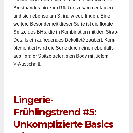
Brust­ban­des hin zum Rück­en zusam­men­laufen
und sich eben­so am String wiederfind­en. Eine
weit­ere Beson­der­heit dieser Serie ist die flo­rale
Spitze des BHs, die in Kom­bi­na­tion mit den Strap-
Details ein aufre­gen­des Dekol­leté zaubert. Kom­
ple­men­tiert wird die Serie durch einen eben­falls
aus flo­raler Spitze gefer­tigten Body mit tiefem
V‑Ausschnitt.
Lingerie-
Frühlingstrend #5:
Unkomplizierte Basics