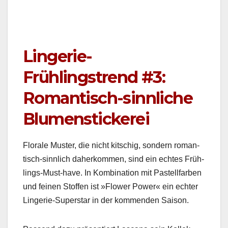
Lingerie-
Frühlingstrend #3:
Romantisch-sinnliche
Blumenstickerei
Flo­rale Muster, die nicht kitschig, son­dern roman­
tisch-sinnlich daherkom­men, sind ein echt­es Früh­
lings-Must-have. In Kom­bi­na­tion mit Pastell­far­ben
und feinen Stof­fen ist »Flower Pow­er« ein echter
Lin­gerie-Super­star in der kom­menden Sai­son.