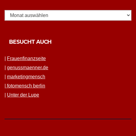
BESUCHT AUCH
|
Frauen­fi­nanz­seite
|
genussmaenner.de
|
mar­ket­ing­men­sch
|
fotomen­sch berlin
|
Unter der Lupe