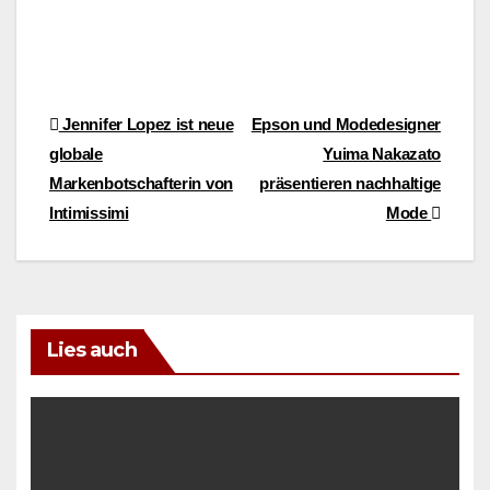
Beitragsnavigation
Jennifer Lopez ist neue
Epson und Modedesigner
globale
Yuima Nakazato
Markenbotschafterin von
präsentieren nachhaltige
Intimissimi
Mode
Lies auch