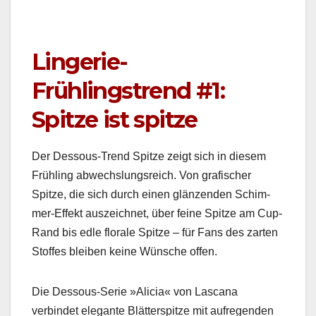
Lingerie-
Frühlingstrend #1:
Spitze ist spitze
Der Dessous-Trend Spitze zeigt sich in diesem
Früh­ling abwech­slungsre­ich. Von grafis­ch­er
Spitze, die sich durch einen glänzen­den Schim­
mer-Effekt ausze­ich­net, über feine Spitze am Cup-
Rand bis edle flo­rale Spitze – für Fans des zarten
Stoffes bleiben keine Wün­sche offen.
Die Dessous-Serie »Ali­cia« von Las­cana
verbindet ele­gante Blät­ter­spitze mit aufre­gen­den