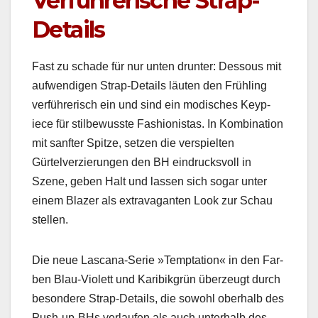
Verführerische Strap-
Details
Fast zu schade für nur unten drunter: Dessous mit
aufwendi­gen Strap-Details läuten den Früh­ling
ver­führerisch ein und sind ein modis­ches Key­p­
iece für stil­be­wusste Fash­ion­istas. In Kom­bi­na­tion
mit san­fter Spitze, set­zen die ver­spiel­ten
Gürtelverzierun­gen den BH ein­drucksvoll in
Szene, geben Halt und lassen sich sog­ar unter
einem Blaz­er als extrav­a­gan­ten Look zur Schau
stellen.
Die neue Las­cana-Serie »Temp­ta­tion« in den Far­
ben Blau-Vio­lett und Karibik­grün überzeugt durch
beson­dere Strap-Details, die sowohl ober­halb des
Push-up-BHs ver­laufen als auch unter­halb des