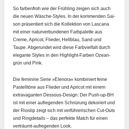
So far­ben­froh wie der Früh­ling zeigen sich auch
die neuen Wäsche-Styles. In der kom­menden Sai­
son präsen­tiert sich die Kollek­tion von Las­cana
mit ein­er naturver­bun­de­nen Farb­palette aus
Creme, Apri­cot, Flieder, Hell­blau, Sand und
Taupe. Abgerun­det wird diese Far­b­vielfalt durch
ele­gante Styles in den High­light-Far­ben Ozean­
grün und Pink.
Die fem­i­nine Serie »Eleno­ra« kom­biniert feine
Pastelltöne aus Flieder und Apri­cot mit einem
extrav­a­gan­ten Dessous-Design: Der Push-up-BH
ist mit ein­er aufre­gen­den Schnürung deko­ri­ert und
der Rioslip zeigt sich mit ver­führerischen Cut-Outs
und Ringde­tails – das per­fek­te Match für einen
verträumt-aufre­gen­den Look.