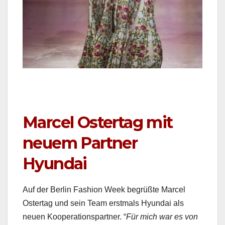
Marcel Ostertag mit
neuem Partner
Hyundai
Auf der Berlin Fash­ion Week begrüßte Mar­cel
Ostertag und sein Team erst­mals Hyundai als
neuen Koop­er­a­tionspart­ner. “
Für mich war es von