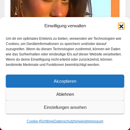
Einwilligung verwalten
F
C
Um dir ein optimales Erlebnis zu bieten, verwenden wir Technologien wie
FASHION
Cookies, um Geräteinformationen zu speichern und/oder darauf
Create Offline Memories
h
zuzugreifen. Wenn du diesen Technologien zustimmst, können wir Daten
wie das Surfverhalten oder eindeutige IDs auf dieser Website verarbeiten.
K
3. AUGUST 2026
Wenn du deine Einwilligung nicht erteilst oder zurückziehst, können
bestimmte Merkmale und Funktionen beeinträchtigt werden.
Akzeptieren
Ablehnen
Einstellungen ansehen
Cookie-Richtlinie
Datenschutzhinweis
Impressum
ÜBER UNS