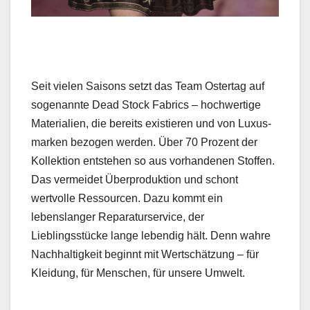
Seit vie­len Saisons set­zt das Team Ostertag auf
soge­nan­nte Dead Stock Fab­rics – hochw­er­tige
Mate­ri­alien, die bere­its existieren und von Luxu­s­
marken bezo­gen wer­den. Über 70 Prozent der
Kollek­tion entste­hen so aus vorhan­de­nen Stof­fen.
Das ver­mei­det Über­pro­duk­tion und schont
wertvolle Ressourcen. Dazu kommt ein
lebenslanger Reparaturs­er­vice, der
Lieblingsstücke lange lebendig hält. Denn wahre
Nach­haltigkeit begin­nt mit Wertschätzung – für
Klei­dung, für Men­schen, für unsere Umwelt.