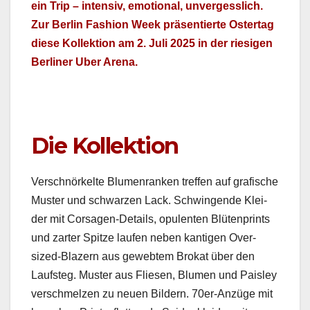
ein Trip – inten­siv, emo­tion­al, unvergesslich.
Zur Berlin Fash­ion Week präsen­tierte Ostertag
diese Kollek­tion am 2. Juli 2025 in der riesi­gen
Berlin­er Uber Are­na.
Die Kollektion
Ver­schnörkelte Blu­men­ranken tre­f­fen auf grafis­che
Muster und schwarzen Lack. Schwin­gende Klei­
der mit Cor­sagen-Details, opu­len­ten Blüten­prints
und zarter Spitze laufen neben kanti­gen Over­
sized-Blaz­ern aus gewebtem Brokat über den
Lauf­steg. Muster aus Fliesen, Blu­men und Pais­ley
ver­schmelzen zu neuen Bildern. 70er-Anzüge mit