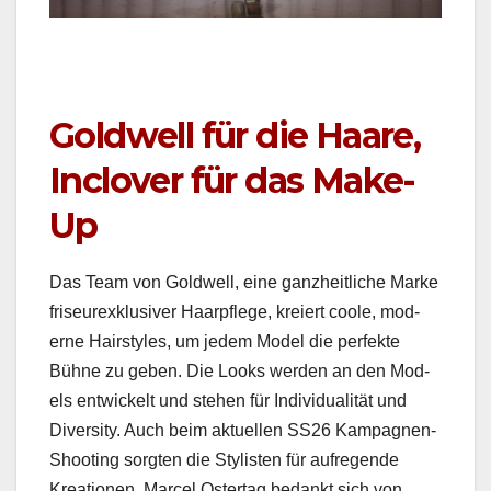
Goldwell für die Haare,
Inclover für das Make-
Up
Das Team von Gold­well, eine ganzheitliche Marke
friseurexk­lu­siv­er Haarpflege, kreiert coole, mod­
erne Hair­styles, um jedem Mod­el die per­fek­te
Bühne zu geben. Die Looks wer­den an den Mod­
els entwick­elt und ste­hen für Indi­vid­u­al­ität und
Diver­si­ty. Auch beim aktuellen SS26 Kam­pag­nen-
Shoot­ing sorgten die Styl­is­ten für aufre­gende
Kreatio­nen. Mar­cel Ostertag bedankt sich von