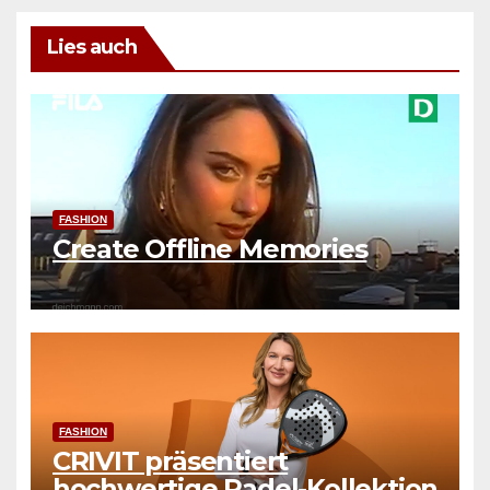
Lies auch
FASHION
Create Offline Memories
FASHION
CRIVIT präsentiert
hochwertige Padel-Kollektion