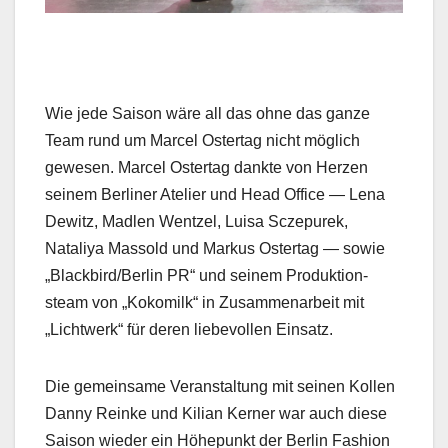
Wie jede Sai­son wäre all das ohne das ganze
Team rund um Mar­cel Ostertag nicht möglich
gewe­sen. Mar­cel Ostertag dank­te von Herzen
seinem Berlin­er Ate­lier und Head Office — Lena
Dewitz, Madlen Wentzel, Luisa Sczepurek,
Nataliya Mas­sold und Markus Ostertag — sowie
„Blackbird/Berlin PR“ und seinem Pro­duk­tion­
steam von „Kokomilk“ in Zusam­me­nar­beit mit
„Lichtwerk“ für deren liebevollen Ein­satz.
Die gemein­same Ver­anstal­tung mit seinen Kollen
Dan­ny Reinke und Kil­ian Kern­er war auch diese
Sai­son wieder ein Höhep­unkt der Berlin Fash­ion