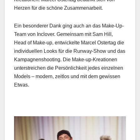
Herzen für die schöne Zusam­me­nar­beit.
Ein beson­der­er Dank ging auch an das Make-Up-
Team von Inclover. Gemein­sam mit Sam Hill,
Head of Make-up, entwick­elte Mar­cel Ostertag die
indi­vidu­ellen Looks für die Run­way-Show und das
Kam­pag­nen­shoot­ing. Die Make-up-Kreatio­nen
unter­stre­ichen die Per­sön­lichkeit jedes einzel­nen
Mod­els – mod­ern, zeit­los und mit dem gewis­sen
Etwas.