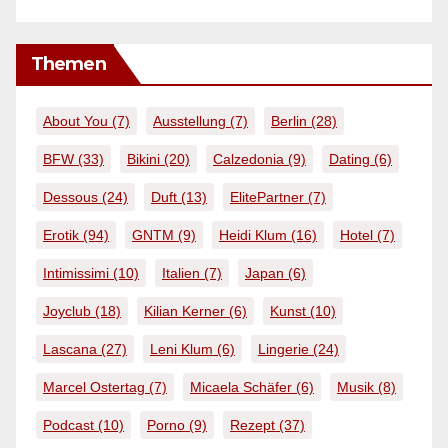
Themen
About You
(7)
Ausstellung
(7)
Berlin
(28)
BFW
(33)
Bikini
(20)
Calzedonia
(9)
Dating
(6)
Dessous
(24)
Duft
(13)
ElitePartner
(7)
Erotik
(94)
GNTM
(9)
Heidi Klum
(16)
Hotel
(7)
Intimissimi
(10)
Italien
(7)
Japan
(6)
Joyclub
(18)
Kilian Kerner
(6)
Kunst
(10)
Lascana
(27)
Leni Klum
(6)
Lingerie
(24)
Marcel Ostertag
(7)
Micaela Schäfer
(6)
Musik
(8)
Podcast
(10)
Porno
(9)
Rezept
(37)