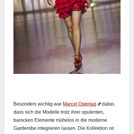
Beson­ders wichtig war
Mar­cel Ostertag
dabei,
dass sich die Mod­elle trotz ihrer opu­len­ten,
barock­en Ele­mente müh­e­los in die mod­erne
Garder­obe inte­gri­eren lassen. Die Kollek­tion ist