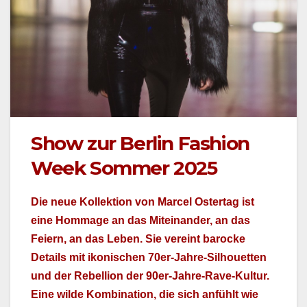
Show zur Berlin Fashion
Week Sommer 2025
Die neue Kollek­tion von Mar­cel Ostertag ist
eine Hom­mage an das Miteinan­der, an das
Feiern, an das Leben. Sie vere­int barocke
Details mit ikonis­chen 70er-Jahre-Sil­hou­et­ten
und der Rebel­lion der 90er-Jahre-Rave-Kul­tur.
Eine wilde Kom­bi­na­tion, die sich anfühlt wie