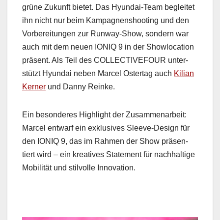
grüne Zukun­ft bietet. Das Hyundai-Team begleit­et
ihn nicht nur beim Kam­pag­nen­shoot­ing und den
Vor­bere­itun­gen zur Run­way-Show, son­dern war
auch mit dem neuen IONIQ 9 in der Showlo­ca­tion
präsent. Als Teil des COLLECTIVEFOUR unter­
stützt Hyundai neben Mar­cel Ostertag auch
Kil­ian
Kern­er
und Dan­ny Reinke.
Ein beson­deres High­light der Zusam­me­nar­beit:
Mar­cel ent­warf ein exk­lu­sives Sleeve-Design für
den IONIQ 9, das im Rah­men der Show präsen­
tiert wird – ein kreatives State­ment für nach­haltige
Mobil­ität und stil­volle Inno­va­tion.