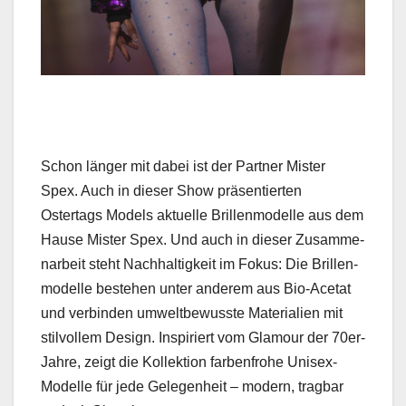
Schon länger mit dabei ist der Part­ner Mis­ter
Spex. Auch in dieser Show präsen­tierten
Ostertags Mod­els aktuelle Bril­len­mod­elle aus dem
Hause Mis­ter Spex. Und auch in dieser Zusam­me­
nar­beit ste­ht Nach­haltigkeit im Fokus: Die Bril­len­
mod­elle beste­hen unter anderem aus Bio-Acetat
und verbinden umwelt­be­wusste Mate­ri­alien mit
stil­vollem Design. Inspiri­ert vom Glam­our der 70er-
Jahre, zeigt die Kollek­tion far­ben­fro­he Uni­sex-
Mod­elle für jede Gele­gen­heit – mod­ern, trag­bar