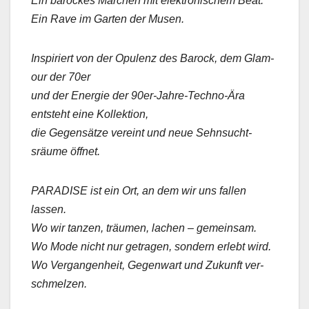
Ein barock­es Märchen mit elek­tro­n­is­chem Beat.
Ein Rave im Garten der Musen.
Inspiri­ert von der Opu­lenz des Barock, dem Glam­
our der 70er
und der Energie der 90er-Jahre-Tech­no-Ära
entste­ht eine Kollek­tion,
die Gegen­sätze vere­int und neue Sehn­sucht­
sräume öffnet.
PARADISE ist ein Ort, an dem wir uns fall­en
lassen.
Wo wir tanzen, träu­men, lachen – gemein­sam.
Wo Mode nicht nur getra­gen, son­dern erlebt wird.
Wo Ver­gan­gen­heit, Gegen­wart und Zukun­ft ver­
schmelzen.