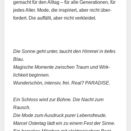
gemacht für den All­t­ag – für alle Gen­er­a­tio­nen, für
jedes Alter. Mode, die inspiri­ert, aber nicht über­
fordert. Die auf­fällt, aber nicht verklei­det.
Die Sonne geht unter, taucht den Him­mel in tiefes
Blau.
Magis­che Momente zwis­chen Traum und Wirk­
lichkeit begin­nen.
Wun­der­schön, inten­siv, frei. Real? PARADISE.
Ein Schloss wird zur Bühne. Die Nacht zum
Rausch.
Die Mode zum Aus­druck pur­er Lebens­freude.
Mar­cel Ostertag lädt ein zu einem Fest der Sinne.