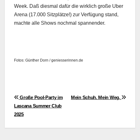
Week. Daß dies­mal dafür die wirk­lich große Uber
Are­na (17.000 Sitz­plätze!) zur Ver­fü­gung stand,
machte alle Shows nochmal span­nen­der.
Fotos: Gün­ther Dorn / geniesserinnen.de
Beitragsnavigation
Große Pool-Party im
Mein Schuh. Mein Weg.
Lascana Summer Club
2025