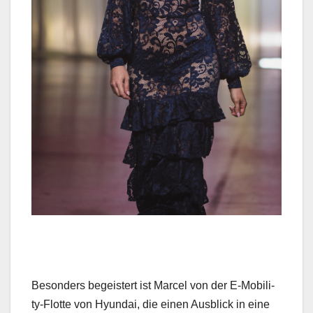
Beson­ders begeis­tert ist Mar­cel von der E‑Mo­bil­i­
ty-Flotte von Hyundai, die einen Aus­blick in eine