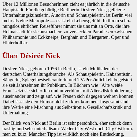
Über 12 Mil­lio­nen BesucherIn­nen zieht es jährlich in die deutsche
Haupt­stadt. Für die gebür­tige Berliner­in Désirée Nick, gefeierte
Unter­hal­tungskün­st­lerin, Autorin und Schaus­pielerin, ist Berlin viel
mehr als eine Metro­pole — es ist ein Lebens­ge­fühl. In ihrem scho­
nungs­los ehrlichen Reise­führer nimmt sie uns mit an Orte, die ihre
Heimat­stadt für sie aus­machen: zu ver­steck­ten Paradiesen zwis­chen
Phil­har­monie und Eck­kneipe, Berghain und Bier­garten, Oper und
Hin­ter­hof­bar.
Über Désirée Nick
Désirée Nick, geboren 1956 in Berlin, ist ein Mul­ti­tal­ent der
deutschen Unter­hal­tungs­branche. Als Schaus­pielerin, Kabaret­tistin,
Sän­gerin, Spiegelbest­seller­autorin und TV-Per­sön­lichkeit begeis­tert
sie seit Jahrzehn­ten ihr Pub­likum. In Büch­ern wie “Alte weiße
Frau” set­zt sie sich offen und unverblümt mit Alters­diskri­m­inierung
auseinan­der und zeigt auf, wie Frauen sich dage­gen wehren kön­nen.
Dabei lässt sie den Humor nicht zu kurz kom­men. Ins­ge­samt sind
ihre Werke eine Mis­chung aus Selb­stironie, Gesellschaft­skri­tik und
Unter­hal­tung.
Der Blick von Nick auf Berlin ist sehr per­sön­lich, eher schick denn
trashig und sehr unter­halt­sam. Wed­er City West noch City Ost kom­
men zu kurz. Manch­er Tipp ist wirk­lich noch eine Ent­deck­ung,