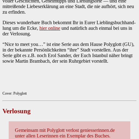
voller Geschicht­en, Geheimtipps und Liebling­sorte — und eine
mitreißende Liebe­serk­lärung an eine Stadt, die nie aufhört, sich neu
zu erfind­en.
Dieses wun­der­bare Buch bekommt Ihr in Eur­er Lieblings­buch­hand­
lung um die Ecke,
hier online
und natür­lich auch ein­mal bei uns in
der Ver­losung.
“Nice to meet you…” ist eine Serie aus dem Hause Poly­glott (GU),
in der bekan­nte Per­sön­lichkeit­en “ihre” Stadt vorstellen. Aus der
Serie gibt es z.B. noch Erol Sander, der Euch Istan­bul näher bringt
sowie Mar­tin Bram­bach, der sein Ruhrge­bi­et vorstellt.
Cov­er: Poly­glott
Ver­losung
Gemein­sam mit Poly­glott ver­lost geniesserinnen.de
unter allen Leserin­nen
ein Exem­plar des Buch­es.