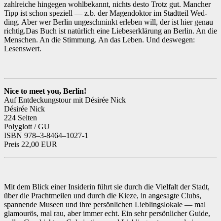
zahlre­iche hinge­gen wohlbekan­nt, nichts desto Trotz gut. Manch­er
Tipp ist schon speziell — z.b. der Magen­dok­tor im Stadt­teil Wed­
ding. Aber wer Berlin ungeschminkt erleben will, der ist hier genau
richtig.Das Buch ist natür­lich eine Liebe­serk­lärung an Berlin. An die
Men­schen. An die Stim­mung. An das Leben. Und deswe­gen:
Lesenswert.
Nice to meet you, Berlin!
Auf Ent­deck­ungs­tour mit Désirée Nick
Désirée Nick
224 Seit­en
Poly­glott / GU
ISBN 978–3‑8464–1027‑1
Preis 22,00 EUR
Mit dem Blick ein­er Insid­erin führt sie durch die Vielfalt der Stadt,
über die Pracht­meilen und durch die Kieze, in ange­sagte Clubs,
span­nende Museen und ihre per­sön­lichen Lieblingslokale — mal
glam­ourös, mal rau, aber immer echt. Ein sehr per­sön­lich­er Guide,