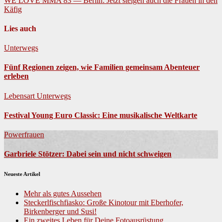
WE LOVE MMA 83 — Berlin: Jetzt steigen auch die Frauen in den
Käfig
Lies auch
Unterwegs
Fünf Regionen zeigen, wie Familien gemeinsam Abenteuer
erleben
Lebensart
Unterwegs
Festival Young Euro Classic: Eine musikalische Weltkarte
Powerfrauen
Garbriele Stötzer: Dabei sein und nicht schweigen
Neueste Artikel
Mehr als gutes Aussehen
Steckerlfischfiasko: Große Kinotour mit Eberhofer,
Birkenberger und Susi!
Ein zweites Leben für Deine Fotoausrüstung