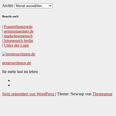
Archiv
Besucht auch
|
Frauen­fi­nanz­seite
|
genussmaenner.de
|
mar­ket­ing­men­sch
|
fotomen­sch berlin
|
Unter der Lupe
geniesserinnen.de
für mehr lust im leben
Stolz präsentiert von WordPress
|
Theme: Newsup von
Themeansar