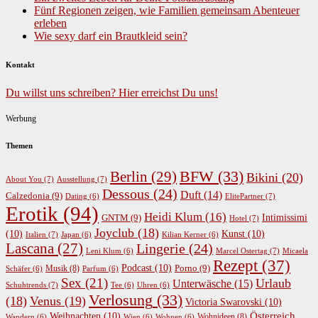
Fünf Regionen zeigen, wie Familien gemeinsam Abenteuer
erleben
Wie sexy darf ein Brautkleid sein?
Kontakt
Du willst uns schreiben? Hier erreichst Du uns!
Werbung
Themen
BFW
(33)
Berlin
(29)
Bikini
(20)
About You
(7)
Ausstellung
(7)
Dessous
(24)
Duft
(14)
Calzedonia
(9)
ElitePartner
(7)
Dating
(6)
Erotik
(94)
Heidi Klum
(16)
GNTM
(9)
Intimissimi
Hotel
(7)
Joyclub
(18)
(10)
Kunst
(10)
Italien
(7)
Japan
(6)
Kilian Kerner
(6)
Lascana
(27)
Lingerie
(24)
Marcel Ostertag
(7)
Leni Klum
(6)
Micaela
Rezept
(37)
Podcast
(10)
Porno
(9)
Musik
(8)
Schäfer
(6)
Parfum
(6)
Sex
(21)
Urlaub
Unterwäsche
(15)
Schuhtrends
(7)
Tee
(6)
Uhren
(6)
Verlosung
(33)
(18)
Venus
(19)
Victoria Swarovski
(10)
Österreich
Weihnachten
(10)
Wohnideen
(8)
Wandern
(6)
Wien
(6)
Wohnen
(6)