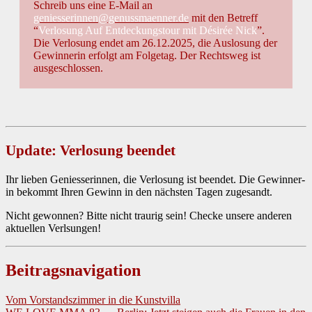
Schreib uns eine E‑Mail an
geniesserinnen@genussmaenner.de
mit den Betr­e­ff
“
Ver­losung Auf Ent­deck­ungs­tour mit Désirée Nick
”.
Die Ver­losung endet am 26.12.2025, die Aus­lo­sung der
Gewin­ner­in erfol­gt am Fol­ge­tag. Der Rechtsweg ist
aus­geschlossen.
Update: Ver­losung been­det
Ihr lieben Geniesserin­nen, die Ver­losung ist been­det. Die Gewin­ner­
in bekommt Ihren Gewinn in den näch­sten Tagen zuge­sandt.
Nicht gewon­nen? Bitte nicht trau­rig sein! Checke unsere anderen
aktuellen Verl­sun­gen!
Beitragsnavigation
Vom Vorstandszimmer in die Kunstvilla