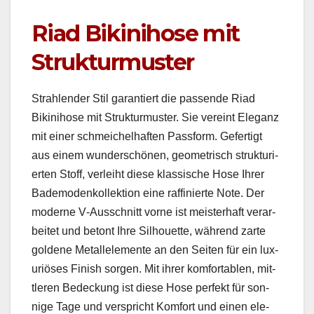
Riad Bikinihose mit
Strukturmuster
Strahlen­der Stil garantiert die passende Riad
Bikini­hose mit Struk­tur­muster. Sie vere­int Ele­ganz
mit ein­er schme­ichel­haften Pass­form. Gefer­tigt
aus einem wun­der­schö­nen, geometrisch struk­turi­
erten Stoff, ver­lei­ht diese klas­sis­che Hose Ihrer
Bade­mod­enkollek­tion eine raf­finierte Note. Der
mod­erne V‑Ausschnitt vorne ist meis­ter­haft ver­ar­
beit­et und betont Ihre Sil­hou­ette, während zarte
gold­ene Met­al­lele­mente an den Seit­en für ein lux­
u­riös­es Fin­ish sor­gen. Mit ihrer kom­fort­ablen, mit­
tleren Bedeck­ung ist diese Hose per­fekt für son­
nige Tage und ver­spricht Kom­fort und einen ele­