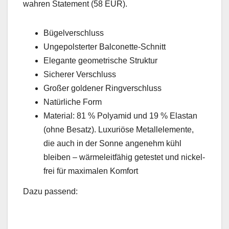
wahren State­ment (58 EUR).
Bügelver­schluss
Unge­pol­stert­er Bal­conette-Schnitt
Ele­gante geometrische Struk­tur
Sicher­er Ver­schluss
Großer gold­en­er Ringver­schluss
Natür­liche Form
Mate­r­i­al: 81 % Polyamid und 19 % Elas­tan
(ohne Besatz). Lux­u­riöse Met­al­lele­mente,
die auch in der Sonne angenehm kühl
bleiben – wärmeleit­fähig getestet und nick­el­
frei für max­i­malen Kom­fort
Dazu passend: