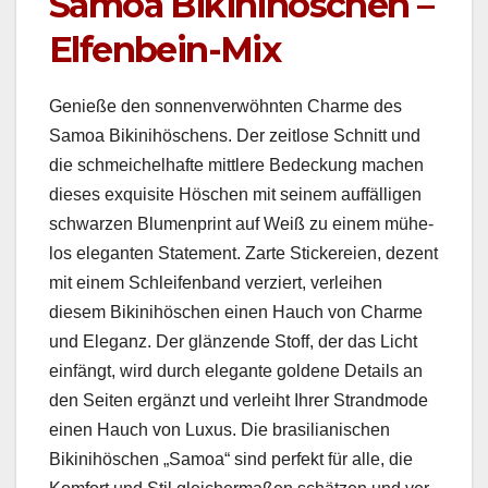
Samoa Bikinihöschen –
Elfenbein-Mix
Genieße den son­nen­ver­wöh­n­ten Charme des
Samoa Bikini­höschens. Der zeit­lose Schnitt und
die schme­ichel­hafte mit­tlere Bedeck­ung machen
dieses exquis­ite Höschen mit seinem auf­fäl­li­gen
schwarzen Blu­men­print auf Weiß zu einem müh­e­
los ele­gan­ten State­ment. Zarte Stick­ereien, dezent
mit einem Schleifen­band verziert, ver­lei­hen
diesem Bikini­höschen einen Hauch von Charme
und Ele­ganz. Der glänzende Stoff, der das Licht
ein­fängt, wird durch ele­gante gold­ene Details an
den Seit­en ergänzt und ver­lei­ht Ihrer Strand­mode
einen Hauch von Luxus. Die brasil­ian­is­chen
Bikini­höschen „Samoa“ sind per­fekt für alle, die