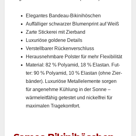
Ele­gantes Ban­deau-Bikini­höschen
Auf­fäl­liger schwarz­er Blu­men­print auf Weiß
Zarte Stick­erei mit Zier­band
Lux­u­riöse gold­ene Details
Ver­stell­bar­er Rück­en­ver­schluss
Her­aus­nehm­bare Pol­ster für mehr Flex­i­bil­ität
Mate­r­i­al: 82 % Polyamid, 18 % Elas­tan. Fut­
ter: 90 % Polyamid, 10 % Elas­tan (ohne Zier­
bän­der). Lux­u­riöse Met­al­lele­mente sor­gen
für angenehme Küh­lung in der Sonne –
wärmeleit­fähig getestet und nick­el­frei für
max­i­malen Tragekom­fort.