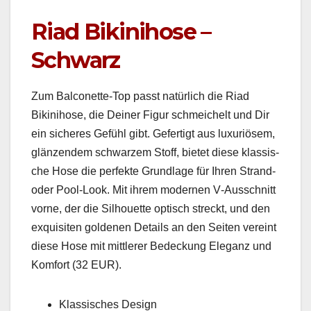
Riad Bikinihose –
Schwarz
Zum Bal­conette-Top passt natür­lich die Riad
Bikini­hose, die Dein­er Fig­ur schme­ichelt und Dir
ein sicheres Gefühl gibt. Gefer­tigt aus lux­u­riösem,
glänzen­dem schwarzem Stoff, bietet diese klas­sis­
che Hose die per­fek­te Grund­lage für Ihren Strand-
oder Pool-Look. Mit ihrem mod­er­nen V‑Ausschnitt
vorne, der die Sil­hou­ette optisch streckt, und den
exquis­iten gold­e­nen Details an den Seit­en vere­int
diese Hose mit mit­tlerer Bedeck­ung Ele­ganz und
Kom­fort (32 EUR).
Klas­sis­ches Design