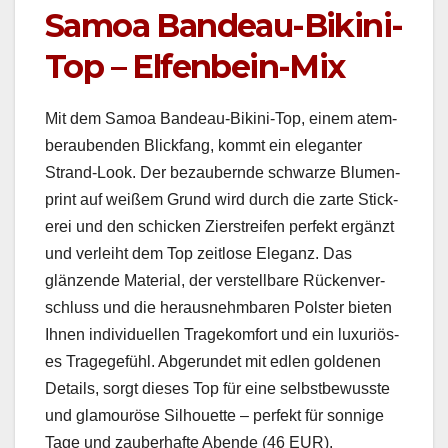
Samoa Bandeau-Bikini-
Top – Elfenbein-Mix
Mit dem Samoa Ban­deau-Biki­ni-Top, einem atem­
ber­auben­den Blick­fang, kommt ein ele­gan­ter
Strand-Look. Der beza­ubernde schwarze Blu­men­
print auf weißem Grund wird durch die zarte Stick­
erei und den schick­en Zier­streifen per­fekt ergänzt
und ver­lei­ht dem Top zeit­lose Ele­ganz. Das
glänzende Mate­r­i­al, der ver­stell­bare Rück­en­ver­
schluss und die her­aus­nehm­baren Pol­ster bieten
Ihnen indi­vidu­ellen Tragekom­fort und ein lux­u­riös­
es Tragege­fühl. Abgerun­det mit edlen gold­e­nen
Details, sorgt dieses Top für eine selb­st­be­wusste
und glam­ouröse Sil­hou­ette – per­fekt für son­nige
Tage und zauber­hafte Abende (46 EUR).