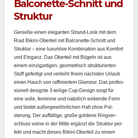
Balconette-Schnitt und
Struktur
Genieße einen ele­gan­ten Strand-Look mit dem
Riad Biki­ni-Oberteil mit Bal­conette-Schnitt und
Struk­tur – eine lux­u­riöse Kom­bi­na­tion aus Kom­fort
und Ele­ganz. Das Oberteil mit Bügeln ist aus
einem einzi­gar­ti­gen, geometrisch struk­turi­erten
Stoff gefer­tigt und ver­lei­ht Ihrem näch­sten Urlaub
einen Hauch von raf­finiertem Glam­our. Das pro­fes­
sionell designte 3‑teilige Cup-Design sorgt für
eine volle, fem­i­nine und natür­lich wirk­ende Form
und bietet außergewöhn­lichen Halt ohne Pol­
sterung. Der auf­fäl­lige, große gold­ene Ringver­
schluss vorne in der Mitte ergänzt die Struk­tur per­
fekt und macht dieses Biki­ni-Oberteil zu einem