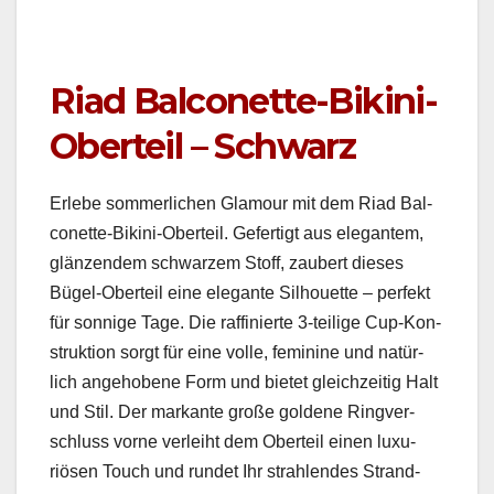
Riad Balconette-Bikini-
Oberteil – Schwarz
Erlebe som­mer­lichen Glam­our mit dem Riad Bal­
conette-Biki­ni-Oberteil. Gefer­tigt aus ele­gan­tem,
glänzen­dem schwarzem Stoff, zaubert dieses
Bügel-Oberteil eine ele­gante Sil­hou­ette – per­fekt
für son­nige Tage. Die raf­finierte 3‑teilige Cup-Kon­
struk­tion sorgt für eine volle, fem­i­nine und natür­
lich ange­hobene Form und bietet gle­ichzeit­ig Halt
und Stil. Der markante große gold­ene Ringver­
schluss vorne ver­lei­ht dem Oberteil einen lux­u­
riösen Touch und run­det Ihr strahlen­des Strand-