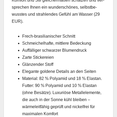
Kom­fort und Stil gle­icher­maßen schätzen und ver­
sprechen Ihnen ein wun­der­schönes, selb­st­be­
wusstes und strahlen­des Gefühl am Wass­er (29
EUR).
Frech-brasil­ian­is­ch­er Schnitt
Schme­ichel­hafte, mit­tlere Bedeck­ung
Auf­fäl­liger schwarz­er Blu­men­druck
Zarte Stick­ereien
Glänzen­der Stoff
Ele­gante gold­ene Details an den Seit­en
Mate­r­i­al: 82 % Polyamid und 18 % Elas­tan.
Fut­ter: 90 % Polyamid und 10 % Elas­tan
(ohne Besätze). Lux­u­riöse Met­al­lele­mente,
die auch in der Sonne kühl bleiben –
wärmeleit­fähig geprüft und nick­el­frei für
max­i­malen Kom­fort