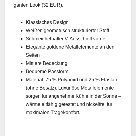
gan­ten Look (32 EUR).
Klas­sis­ches Design
Weißer, geometrisch struk­turi­ert­er Stoff
Schme­ichel­hafter V‑Ausschnitt vorne
Ele­gante gold­ene Met­al­lele­mente an den
Seit­en
Mit­tlere Bedeck­ung
Bequeme Pass­form
Mate­r­i­al: 75 % Polyamid und 25 % Elas­tan
(ohne Besatz). Lux­u­riöse Met­al­lele­mente
sor­gen für angenehme Küh­le in der Sonne –
wärmeleit­fähig getestet und nick­el­frei für
max­i­malen Tragekom­fort.