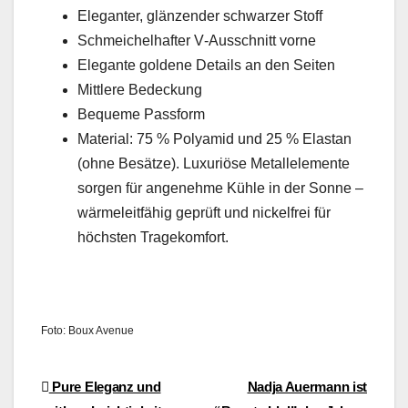
Ele­gan­ter, glänzen­der schwarz­er Stoff
Schme­ichel­hafter V‑Ausschnitt vorne
Ele­gante gold­ene Details an den Seit­en
Mit­tlere Bedeck­ung
Bequeme Pass­form
Mate­r­i­al: 75 % Polyamid und 25 % Elas­tan
(ohne Besätze). Lux­u­riöse Met­al­lele­mente
sor­gen für angenehme Küh­le in der Sonne –
wärmeleit­fähig geprüft und nick­el­frei für
höch­sten Tragekom­fort.
Foto: Boux Avenue
Beitragsnavigation
Pure Eleganz und
Nadja Auermann ist