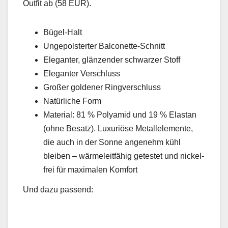
Out­fit ab (58 EUR).
Bügel-Halt
Unge­pol­stert­er Bal­conette-Schnitt
Ele­gan­ter, glänzen­der schwarz­er Stoff
Ele­gan­ter Ver­schluss
Großer gold­en­er Ringver­schluss
Natür­liche Form
Mate­r­i­al: 81 % Polyamid und 19 % Elas­tan
(ohne Besatz). Lux­u­riöse Met­al­lele­mente,
die auch in der Sonne angenehm kühl
bleiben – wärmeleit­fähig getestet und nick­el­
frei für max­i­malen Kom­fort
Und dazu passend: