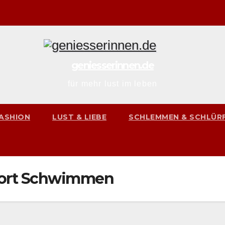
geniesserinnen.de
für mehr lust im leben
ASHION
LUST & LIEBE
SCHLEMMEN & SCHLÜR
hwort Schwimmen