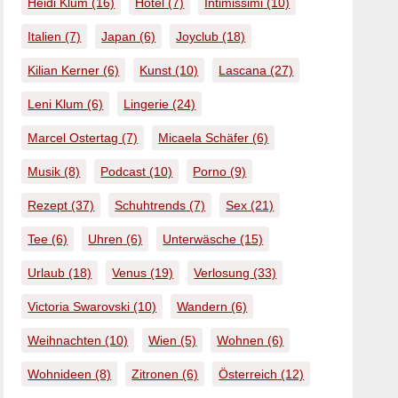
Heidi Klum
(16)
Hotel
(7)
Intimissimi
(10)
Italien
(7)
Japan
(6)
Joyclub
(18)
Kilian Kerner
(6)
Kunst
(10)
Lascana
(27)
Leni Klum
(6)
Lingerie
(24)
Marcel Ostertag
(7)
Micaela Schäfer
(6)
Musik
(8)
Podcast
(10)
Porno
(9)
Rezept
(37)
Schuhtrends
(7)
Sex
(21)
Tee
(6)
Uhren
(6)
Unterwäsche
(15)
Urlaub
(18)
Venus
(19)
Verlosung
(33)
Victoria Swarovski
(10)
Wandern
(6)
Weihnachten
(10)
Wien
(5)
Wohnen
(6)
Wohnideen
(8)
Zitronen
(6)
Österreich
(12)