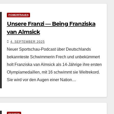
POWERFRAUEN
Unsere Franzi — Being Franziska
van Almsick
4. SEPTEMBER 2025
Neuer Sportschau-Podcast über Deutschlands
bekannteste Schwimmerin Frech und unbeküm­mert
holt Franziska van Alm­sick als 14-Jährige ihre ersten
Olympiamedaillen, mit 16 schwimmt sie Wel­treko­rd.
Sie wird vor den Augen ein­er Nation…
FASHION