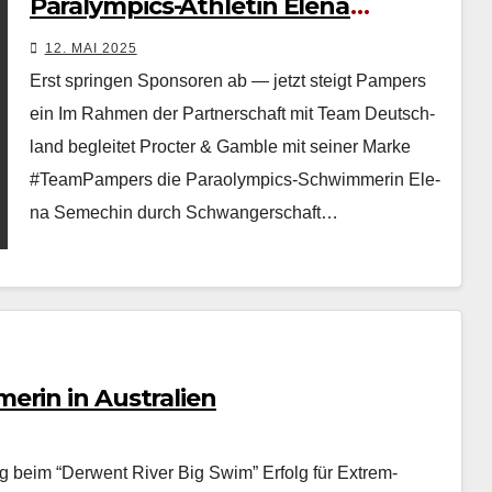
Paralympics-Athletin Elena
Semechin
12. MAI 2025
Erst springen Sponsoren ab — jetzt steigt Pampers
ein Im Rah­men der Part­ner­schaft mit Team Deutsch­
land begleit­et Proc­ter & Gam­ble mit sein­er Marke
#Team­Pam­pers die Paraolympics-Schwim­merin Ele­
na Semechin durch Schwanger­schaft…
erin in Australien
ng beim “Derwent River Big Swim” Erfolg für Extrem­