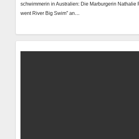
schwim­merin in Aus­tralien: Die Mar­burg­erin Nathalie P
went Riv­er Big Swim” an…