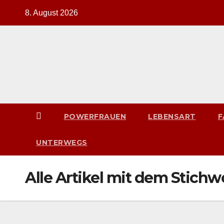
Zum
8. August 2026
Inhalt
springen
POWERFRAUEN
LEBENSART
F
UNTERWEGS
Alle Artikel mit dem Stic