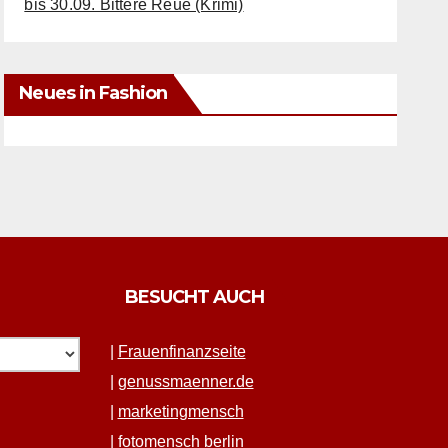
bis 30.09. Bittere Reue (Krimi)
Neues in Fashion
BESUCHT AUCH
|
Frauen­fi­nanz­seite
|
genussmaenner.de
|
mar­ket­ing­men­sch
|
fotomen­sch berlin