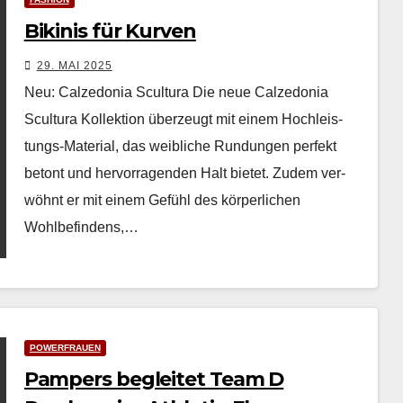
Bikinis für Kurven
29. MAI 2025
Neu: Calzedonia Scultura Die neue Calze­do­nia
Scul­tura Kollek­tion überzeugt mit einem Hochleis­
tungs-Mate­r­i­al, das weib­liche Run­dun­gen per­fekt
betont und her­vor­ra­gen­den Halt bietet. Zudem ver­
wöh­nt er mit einem Gefühl des kör­per­lichen
Wohlbefind­ens,…
POWERFRAUEN
Pampers begleitet Team D