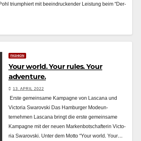
ohl tri­um­phiert mit beein­druck­ender Leis­tung beim “Der­
FASHION
Your world. Your rules. Your
adventure.
13. APRIL 2022
Erste gemeinsame Kampagne von Lascana und
Victoria Swarovski Das Ham­burg­er Mode­un­
ternehmen Las­cana bringt die erste gemein­same
Kam­pagne mit der neuen Marken­botschaf­terin Vic­to­
ria Swarovs­ki. Unter dem Mot­to “Your world. Your…