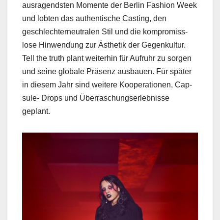
aus­ra­gend­sten Momente der Berlin Fash­ion Week
und lobten das authen­tis­che Cast­ing, den
geschlechterneu­tralen Stil und die kom­pro­miss­
lose Hin­wen­dung zur Ästhetik der Gegenkul­tur.
Tell the truth plant weit­er­hin für Aufruhr zu sor­gen
und seine glob­ale Präsenz aus­bauen. Für später
in diesem Jahr sind weit­ere Koop­er­a­tio­nen, Cap­
sule- Drops und Über­raschungser­leb­nisse
geplant.