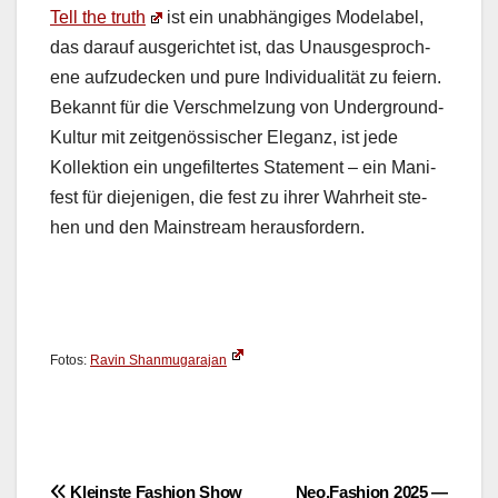
Tell the truth
ist ein unab­hängiges Mod­e­la­bel,
das darauf aus­gerichtet ist, das Unaus­ge­sproch­
ene aufzudeck­en und pure Indi­vid­u­al­ität zu feiern.
Bekan­nt für die Ver­schmelzung von Under­ground-
Kul­tur mit zeit­genös­sis­ch­er Ele­ganz, ist jede
Kollek­tion ein unge­filtertes State­ment – ein Man­i­
fest für diejeni­gen, die fest zu ihrer Wahrheit ste­
hen und den Main­stream her­aus­fordern.
Fotos:
Ravin Shan­mu­gara­jan
Kleinste Fashion Show
Neo.Fashion 2025 —