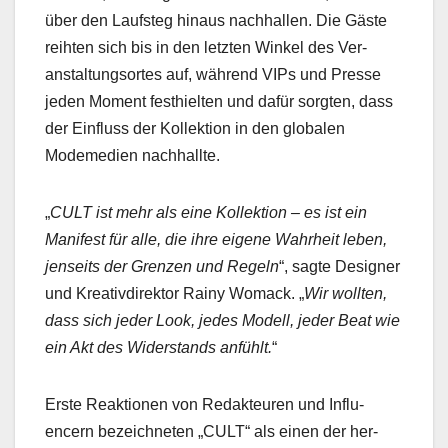
über den Lauf­steg hin­aus nach­hallen. Die Gäste
rei­ht­en sich bis in den let­zten Winkel des Ver­
anstal­tung­sortes auf, während VIPs und Presse
jeden Moment fes­thiel­ten und dafür sorgten, dass
der Ein­fluss der Kollek­tion in den glob­alen
Modeme­di­en nach­hallte.
„
CULT ist mehr als eine Kollek­tion – es ist ein
Man­i­fest für alle, die ihre eigene Wahrheit leben,
jen­seits der Gren­zen und Regeln
“, sagte Design­er
und Kreativdi­rek­tor Rainy Wom­ack. „
Wir woll­ten,
dass sich jed­er Look, jedes Mod­ell, jed­er Beat wie
ein Akt des Wider­stands anfühlt.
“
Erste Reak­tio­nen von Redak­teuren und Influ­
encern beze­ich­neten „CULT“ als einen der her­