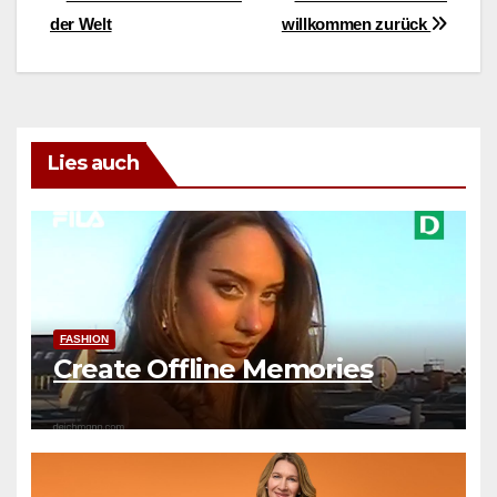
Beitragsnavigation
der Welt
willkommen zurück
Lies auch
FASHION
Create Offline Memories