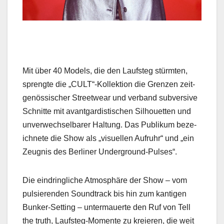
Mit über 40 Mod­els, die den Lauf­steg stürmten,
sprengte die „CULT“-Kollektion die Gren­zen zeit­
genös­sis­ch­er Streetwear und ver­band sub­ver­sive
Schnitte mit avant­gardis­tis­chen Sil­hou­et­ten und
unver­wech­sel­bar­er Hal­tung. Das Pub­likum beze­
ich­nete die Show als „visuellen Aufruhr“ und „ein
Zeug­nis des Berlin­er Under­ground-Puls­es“.
Die ein­dringliche Atmo­sphäre der Show – vom
pulsieren­den Sound­track bis hin zum kanti­gen
Bunker-Set­ting – unter­mauerte den Ruf von Tell
the truth, Lauf­steg-Momente zu kreieren, die weit