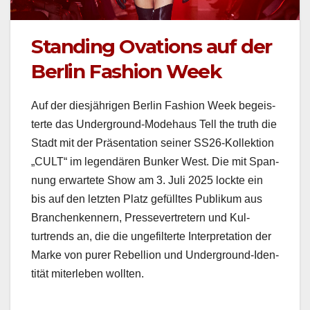
Standing Ovations auf der
Berlin Fashion Week
Auf der diesjähri­gen Berlin Fash­ion Week begeis­
terte das Under­ground-Mod­e­haus Tell the truth die
Stadt mit der Präsen­ta­tion sein­er SS26-Kollek­tion
„CULT“ im leg­endären Bunker West. Die mit Span­
nung erwartete Show am 3. Juli 2025 lock­te ein
bis auf den let­zten Platz gefülltes Pub­likum aus
Branchenken­nern, Pres­sev­ertretern und Kul­
turtrends an, die die unge­filterte Inter­pre­ta­tion der
Marke von pur­er Rebel­lion und Under­ground-Iden­
tität miter­leben woll­ten.