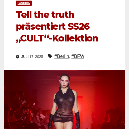
FASHION
Tell the truth
präsentiert SS26
„CULT“-Kollektion
#Berlin
,
#BFW
JULI 17, 2025