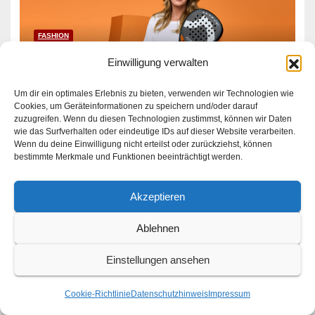
FASHION
CRIVIT präsentiert
Einwilligung verwalten
hochwertige Padel-Kollektion
Um dir ein optimales Erlebnis zu bieten, verwenden wir Technologien wie
Cookies, um Geräteinformationen zu speichern und/oder darauf
zuzugreifen. Wenn du diesen Technologien zustimmst, können wir Daten
wie das Surfverhalten oder eindeutige IDs auf dieser Website verarbeiten.
Wenn du deine Einwilligung nicht erteilst oder zurückziehst, können
bestimmte Merkmale und Funktionen beeinträchtigt werden.
FASHION
Akzeptieren
LSCN by Lascana launcht
erste Pilates-Kollektion
Ablehnen
Einstellungen ansehen
Cookie-Richtlinie
Datenschutzhinweis
Impressum