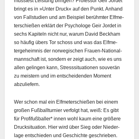
musstest Leis­tung brin­gen? Pro­fes­sor Geir Jordet
bringt es in »Unter Druck« auf den Punkt. Anhand
von Fall­stu­di­en und am Beispiel berühmter Elfme­
ter­schießen erk­lärt der Psy­chologe Geir Jordet in
sechs Kapiteln nicht nur, warum David Beck­ham
so häu­fig übers Tor schoss und was das Elfme­
terge­heim­nis der nor­wegis­chen Frauen-National­
mannschaft ist, son­dern er zeigt auch, wie es uns
allen gelin­gen kann, Stress­si­t­u­a­tio­nen sou­verän
zu meis­tern und im entschei­den­den Moment
abzuliefern.
Wer schon mal ein Elfme­ter­schießen bei einem
großen Fußball­turnier ver­fol­gt hat, weiß: Es gibt
für Profi­fußballer* innen wohl kaum eine größere
Druck­si­t­u­a­tion. Hier wird über Sieg oder Nieder­
lage entsch­ieden und Geschichte geschrieben.