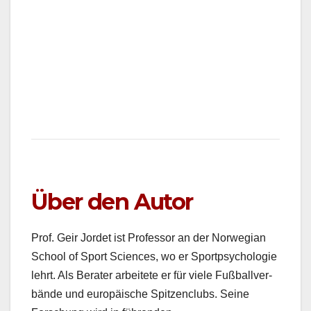
Über den Autor
Prof. Geir Jordet ist Pro­fes­sor an der Nor­we­gian
School of Sport Sci­ences, wo er Sportpsy­cholo­gie
lehrt. Als Berater arbeit­ete er für viele Fußbal­lver­
bände und europäis­che Spitzen­clubs. Seine