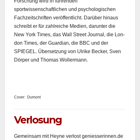
Forschung wird in führen­den
sportwissenschaftlichen und psy­chol­o­gis­chen
Fachzeitschriften veröf­fentlicht. Darüber hin­aus
schreibt er für zahlre­iche Medi­en, darunter die
New York Times, das Wall Street Jour­nal, die Lon­
don Times, der Guardian, die BBC und der
SPIEGEL. Über­set­zung von Ulrike Beck­er, Sven
Dör­p­er und Thomas Woller­mann.
Cov­er: Dumont
Verlosung
Gemein­sam mit Heyne ver­lost geniesserinnen.de