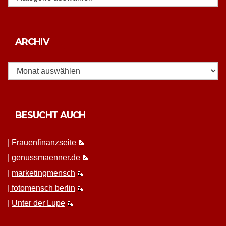
Archiv
ARCHIV
BESUCHT AUCH
|
Frauen­fi­nanz­seite
|
genussmaenner.de
|
mar­ket­ing­men­sch
|
fotomen­sch berlin
|
Unter der Lupe