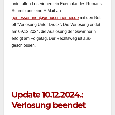
unter allen Leserin­nen ein Exem­plar des Romans.
Schreib uns eine E‑Mail an
geniesserinnen@genussmaenner.de
mit den Betr­
e­ff “Ver­losung Unter Druck”. Die Ver­losung endet
am 09.12.2024, die Aus­lo­sung der Gewin­ner­in
erfol­gt am Fol­ge­tag. Der Rechtsweg ist aus­
geschlossen.
Update 10.12.2024.:
Verlosung beendet