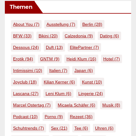
Themen
About You
(7)
Ausstellung
(7)
Berlin
(28)
BFW
(33)
Bikini
(20)
Calzedonia
(9)
Dating
(6)
Dessous
(24)
Duft
(13)
ElitePartner
(7)
Erotik
(94)
GNTM
(9)
Heidi Klum
(16)
Hotel
(7)
Intimissimi
(10)
Italien
(7)
Japan
(6)
Joyclub
(18)
Kilian Kerner
(6)
Kunst
(10)
Lascana
(27)
Leni Klum
(6)
Lingerie
(24)
Marcel Ostertag
(7)
Micaela Schäfer
(6)
Musik
(8)
Podcast
(10)
Porno
(9)
Rezept
(36)
Schuhtrends
(7)
Sex
(21)
Tee
(6)
Uhren
(6)