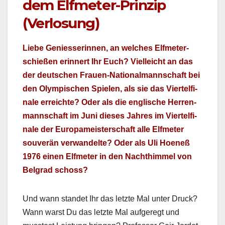
dem Elfmeter-Prinzip
(Verlosung)
Liebe Geniesserin­nen, an welch­es Elfme­ter­
schießen erin­nert Ihr Euch? Vielle­icht an das
der deutschen Frauen-National­mannschaft bei
den Olymp­is­chen Spie­len, als sie das Viertel­fi­
nale erre­ichte? Oder als die englis­che Her­ren­
mannschaft im Juni dieses Jahres im Viertel­fi­
nale der Europameis­ter­schaft alle Elfme­ter
sou­verän ver­wan­delte? Oder als Uli Hoeneß
1976 einen Elfme­ter in den Nachthim­mel von
Bel­grad schoss?
Und wann standet Ihr das let­zte Mal unter Druck?
Wann warst Du das let­zte Mal aufgeregt und