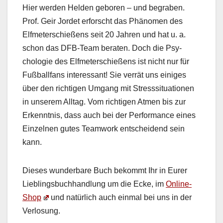
Hier wer­den Helden geboren – und begraben.
Prof. Geir Jordet erforscht das Phänomen des
Elfme­ter­schießens seit 20 Jahren und hat u. a.
schon das DFB-Team berat­en. Doch die Psy­
cholo­gie des Elfme­ter­schießens ist nicht nur für
Fußball­fans inter­es­sant! Sie ver­rät uns einiges
über den richti­gen Umgang mit Stress­si­t­u­a­tio­nen
in unserem All­t­ag. Vom richti­gen Atmen bis zur
Erken­nt­nis, dass auch bei der Per­for­mance eines
Einzel­nen gutes Team­work entschei­dend sein
kann.
Dieses wun­der­bare Buch bekommt Ihr in Eur­er
Lieblings­buch­hand­lung um die Ecke, im
Online-
Shop
und natür­lich auch ein­mal bei uns in der
Ver­losung.