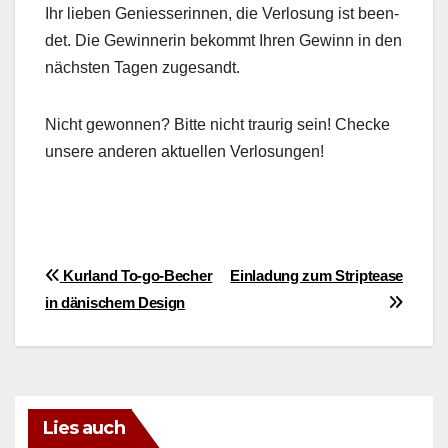
Ihr lieben Geniesserin­nen, die Ver­losung ist been­
det. Die Gewin­ner­in bekommt Ihren Gewinn in den
näch­sten Tagen zuge­sandt.
Nicht gewon­nen? Bitte nicht trau­rig sein! Checke
unsere anderen aktuellen Ver­losun­gen!
Beitragsnavigation
Kurland To-go-Becher
Einladung zum Striptease
in dänischem Design
Lies auch