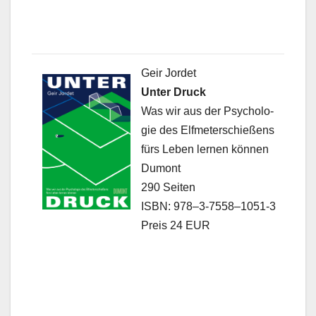
Geir Jordet
Unter Druck
Was wir aus der Psy­cholo­
gie des Elfme­ter­schießens
fürs Leben ler­nen kön­nen
Dumont
290 Seit­en
ISBN: 978–3‑7558–1051‑3
Preis 24 EUR