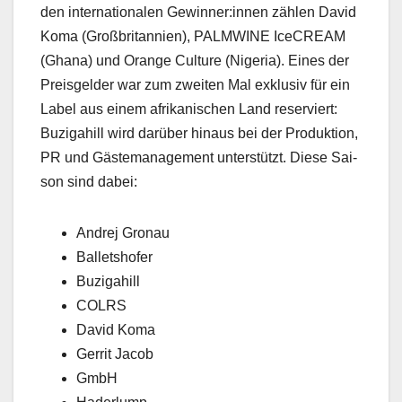
den inter­na­tionalen Gewinner:innen zählen David
Koma (Großbri­tan­nien), PALMWINE Ice­CREAM
(Ghana) und Orange Cul­ture (Nige­ria). Eines der
Preis­gelder war zum zweit­en Mal exk­lu­siv für ein
Label aus einem afrikanis­chen Land reserviert:
Buzi­gahill wird darüber hin­aus bei der Pro­duk­tion,
PR und Gäste­m­an­age­ment unter­stützt. Diese Sai­
son sind dabei:
Andrej Gronau
Bal­let­shofer
Buzi­gahill
COLRS
David Koma
Ger­rit Jacob
GmbH