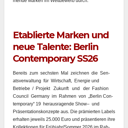
mende Marken im Wet­tbe­werb durch.
Etablierte Marken und
neue Talente: Berlin
Contemporary SS26
Bere­its zum sech­sten Mal zeich­nen die Sen­
atsver­wal­tung für Wirtschaft, Energie und
Betriebe / Pro­jekt Zukun­ft und der Fash­ion
Coun­cil Ger­many im Rah­men von „Berlin Con­
tem­po­rary“ 19 her­aus­ra­gende Show– und
Präsen­ta­tion­skonzepte aus. Die prämierten Labels
erhal­ten jew­eils 25.000 Euro und präsen­tieren ihre
Kollek­tio­nen für Frühjahr/Sommer 2026 im Rah­