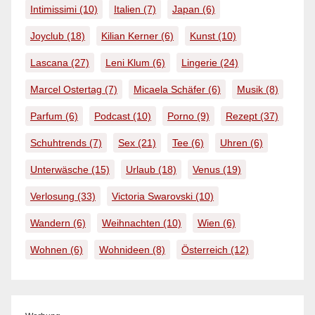
Intimissimi
(10)
Italien
(7)
Japan
(6)
Joyclub
(18)
Kilian Kerner
(6)
Kunst
(10)
Lascana
(27)
Leni Klum
(6)
Lingerie
(24)
Marcel Ostertag
(7)
Micaela Schäfer
(6)
Musik
(8)
Parfum
(6)
Podcast
(10)
Porno
(9)
Rezept
(37)
Schuhtrends
(7)
Sex
(21)
Tee
(6)
Uhren
(6)
Unterwäsche
(15)
Urlaub
(18)
Venus
(19)
Verlosung
(33)
Victoria Swarovski
(10)
Wandern
(6)
Weihnachten
(10)
Wien
(6)
Wohnen
(6)
Wohnideen
(8)
Österreich
(12)