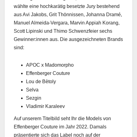
wählte eine hochkarätig beset­zte Jury beste­hend
aus Avi Jakobs, Grit Thön­nis­sen, Johan­na Dramé,
Manuel Almei­da-Ver­gara, Mar­vin Appi­ah Korang,
Scott Lip­in­s­ki und Thi­mo Schwen­zfeier sechs
Gewinner:innen aus. Die aus­geze­ich­neten Brands
sind:
APOC x Mado­mor­pho
Effen­berg­er Cou­ture
Lou de Bètoly
Sel­va
Sez­gin
Vladimir Kar­aleev
Auf unserem Titel­bild seht Ihr die Mod­els von
Effen­berg­er Cou­ture im Jahr 2022. Damals
präsen­tierte sich das Label noch auf der