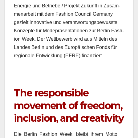
Energie und Betriebe / Pro­jekt Zukun­ft in Zusam­
me­nar­beit mit dem Fash­ion Coun­cil Ger­many
gezielt inno­v­a­tive und ver­ant­wor­tungs­be­wusste
Konzepte für Mod­e­präsen­ta­tio­nen zur Berlin Fash­
ion Week. Der Wet­tbe­werb wird aus Mit­teln des
Lan­des Berlin und des Europäis­chen Fonds für
regionale Entwick­lung (EFRE) finanziert.
The responsible
movement of freedom,
inclusion, and creativity
Die Berlin Fash­ion Week bleibt ihrem Mot­to