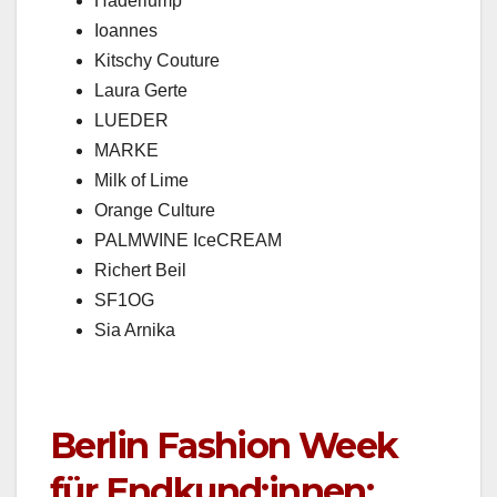
Hader­lump
Ioannes
Kitschy Cou­ture
Lau­ra Gerte
LUEDER
MARKE
Milk of Lime
Orange Cul­ture
PALMWINE Ice­CREAM
Richert Beil
SF1OG
Sia Arni­ka
Berlin Fashion Week
für Endkund:innen: