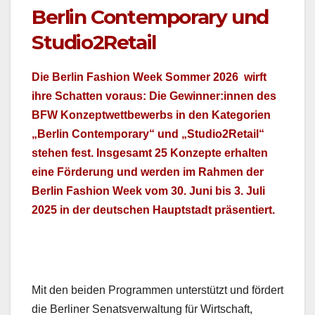
Berlin Contemporary und
Studio2Retail
Die Berlin Fash­ion Week Som­mer 2026 wirft
ihre Schat­ten voraus: Die Gewinner:innen des
BFW Konzeptwet­tbe­werbs in den Kat­e­gorien
„Berlin Con­tem­po­rary“ und „Studio2Retail“
ste­hen fest. Ins­ge­samt 25 Konzepte erhal­ten
eine Förderung und wer­den im Rah­men der
Berlin Fash­ion Week vom 30. Juni bis 3. Juli
2025 in der deutschen Haupt­stadt präsen­tiert.
Mit den bei­den Pro­gram­men unter­stützt und fördert
die Berlin­er Sen­atsver­wal­tung für Wirtschaft,