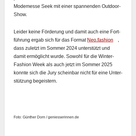
Modemesse Seek mit ein­er span­nen­den Out­door-
Show.
Lei­der keine Förderung und damit auch eine Fort­
führung ergab sich für das For­mat
Neo.fashion
,
dass zulet­zt im Som­mer 2024 unter­stützt und
damit ermöglicht wurde. Sowohl für die Win­ter-
Fash­ion Week als auch jet­zt im Som­mer 2025
kon­nte sich die Jury schein­bar nicht für eine Unter­
stützung begeis­tern.
Foto: Gün­ther Dorn / geniesserinnen.de