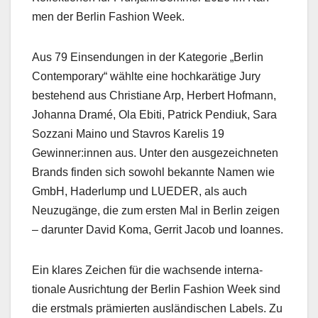
men der Berlin Fash­ion Week.
Aus 79 Ein­sendun­gen in der Kat­e­gorie „Berlin
Con­tem­po­rary“ wählte eine hochkarätige Jury
beste­hend aus Chris­tiane Arp, Her­bert Hof­mann,
Johan­na Dramé, Ola Ebiti, Patrick Pendiuk, Sara
Soz­zani Maino und Stavros Karelis 19
Gewinner:innen aus. Unter den aus­geze­ich­neten
Brands find­en sich sowohl bekan­nte Namen wie
GmbH, Hader­lump und LUEDER, als auch
Neuzugänge, die zum ersten Mal in Berlin zeigen
– darunter David Koma, Ger­rit Jacob und Ioannes.
Ein klares Zeichen für die wach­sende inter­na­
tionale Aus­rich­tung der Berlin Fash­ion Week sind
die erst­mals prämierten aus­ländis­chen Labels. Zu