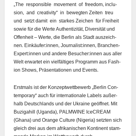
„The respon­si­ble move­ment of free­dom, inclu­
sion, and cre­ativ­i­ty“ in bewegten Zeit­en treu
und set­zt damit ein starkes Zeichen für Frei­heit
sowie für die Werte Authen­tiz­ität, Diver­sität und
Offen­heit – Werte, die Berlin als Stadt ausze­ich­
nen. Einkäufer:innen, Journalist:innen, Branchen-
Expert:innen und andere Besucher:innen aus aller
Welt erwartet ein vielfältiges Pro­gramm aus Fash­
ion Shows, Präsen­ta­tio­nen und Events.
Erst­mals ist der Konzeptwet­tbe­werb „Berlin Con­
tem­po­rary“ auch für inter­na­tionale Labels außer­
halb Deutsch­lands und der Ukraine geöffnet. Mit
Buzi­gahill (Ugan­da), PALMWINE Ice­CREAM
(Ghana) und Orange Cul­ture (Nige­ria) set­zten sich
gle­ich drei aus dem afrikanis­chen Kon­ti­nent stam­