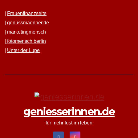
|
Frauen­fi­nanz­seite
|
genussmaenner.de
|
mar­ket­ing­men­sch
|
fotomen­sch berlin
|
Unter der Lupe
geniesserinnen.de
für mehr lust im leben