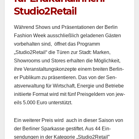
Studio2Retail
Während Shows und Präsen­ta­tio­nen der Berlin
Fash­ion Week auss­chließlich gelade­nen Gästen
vor­be­hal­ten sind, öffnet das Pro­gramm
„Studio2Retail“ die Türen zur Stadt: Marken,
Show­rooms und Stores erhal­ten die Möglichkeit,
ihre Ver­anstal­tungskonzepte einem bre­it­en Berlin­
er Pub­likum zu präsen­tieren. Das von der Sen­
atsver­wal­tung für Wirtschaft, Energie und Betriebe
ini­ti­ierte For­mat wird mit fünf Preis­geldern von jew­
eils 5.000 Euro unter­stützt.
Ein weit­er­er Preis wird auch in dieser Sai­son von
der Berlin­er Sparkasse ges­tiftet. Aus 44 Ein­
sendun­gen in der Kat­e­gorie „Studio2Retail”