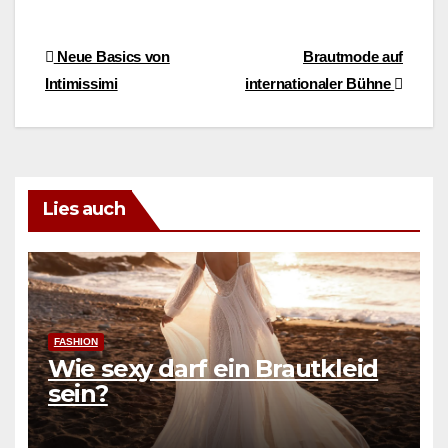
Beitragsnavigation
Neue Basics von
Brautmode auf
Intimissimi
internationaler Bühne
Lies auch
FASHION
Wie sexy darf ein Brautkleid
sein?