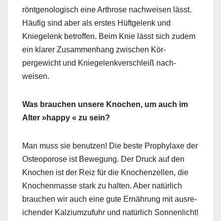
röntge­nol­o­gisch eine Arthrose nach­weisen lässt.
Häu­fig sind aber als erstes Hüft­ge­lenk und
Kniege­lenk betrof­fen. Beim Knie lässt sich zudem
ein klar­er Zusam­men­hang zwis­chen Kör­
pergewicht und Kniege­lenkver­schleiß nach­
weisen.
Was brauchen unsere Knochen, um auch im
Alter »hap­py « zu sein?
Man muss sie benutzen! Die beste Pro­phy­laxe der
Osteo­porose ist Bewe­gung. Der Druck auf den
Knochen ist der Reiz für die Knochen­zellen, die
Knochen­masse stark zu hal­ten. Aber natür­lich
brauchen wir auch eine gute Ernährung mit aus­re­
ichen­der Kalz­i­umzu­fuhr und natür­lich Son­nen­licht!