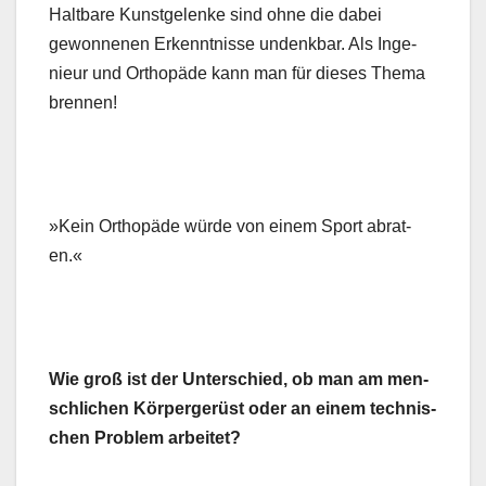
Halt­bare Kun­st­ge­lenke sind ohne die dabei
gewonnenen Erken­nt­nisse undenkbar. Als Inge­
nieur und Orthopäde kann man für dieses The­ma
bren­nen!
»Kein Orthopäde würde von einem Sport abrat­
en.«
Wie groß ist der Unter­schied, ob man am men­
schlichen Kör­perg­erüst oder an einem tech­nis­
chen Prob­lem arbeit­et?