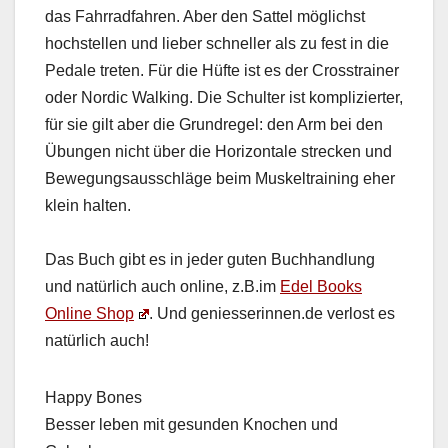
das Fahrrad­fahren. Aber den Sat­tel möglichst
hochstellen und lieber schneller als zu fest in die
Ped­ale treten. Für die Hüfte ist es der Crosstrain­er
oder Nordic Walk­ing. Die Schul­ter ist kom­pliziert­er,
für sie gilt aber die Grun­dregel: den Arm bei den
Übun­gen nicht über die Hor­i­zon­tale streck­en und
Bewe­gungsauss­chläge beim Muskel­train­ing eher
klein hal­ten.
Das Buch gibt es in jed­er guten Buch­hand­lung
und natür­lich auch online, z.B.im
Edel Books
Online Shop
. Und geniesserinnen.de ver­lost es
natür­lich auch!
Hap­py Bones
Bess­er leben mit gesun­den Knochen und