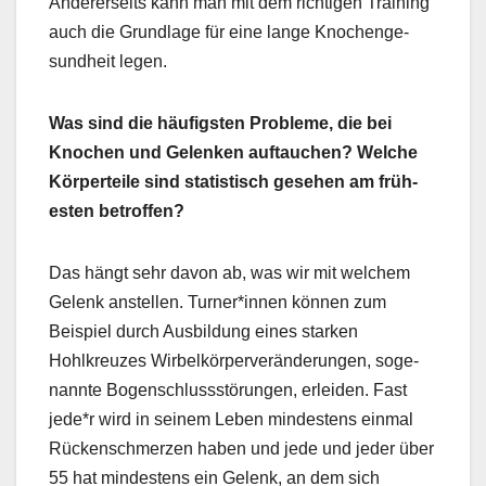
Ander­er­seits kann man mit dem richti­gen Train­ing
auch die Grund­lage für eine lange Knochenge­
sund­heit leg­en.
Was sind die häu­fig­sten Prob­leme, die bei
Knochen und Gelenken auf­tauchen? Welche
Kör­perteile sind sta­tis­tisch gese­hen am früh­
esten betrof­fen?
Das hängt sehr davon ab, was wir mit welchem
Gelenk anstellen. Turner*innen kön­nen zum
Beispiel durch Aus­bil­dung eines starken
Hohlkreuzes Wirbelkör­per­verän­derun­gen, soge­
nan­nte Bogen­schlussstörun­gen, erlei­den. Fast
jede*r wird in seinem Leben min­destens ein­mal
Rück­en­schmerzen haben und jede und jed­er über
55 hat min­destens ein Gelenk, an dem sich