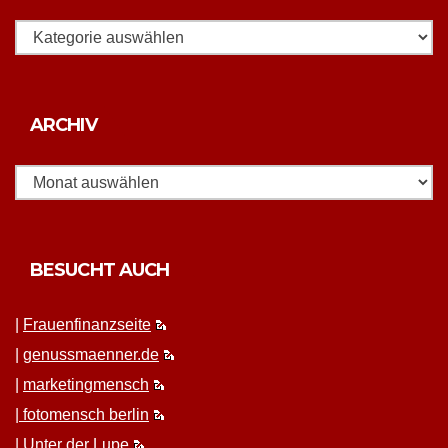
Rubriken
Archiv
ARCHIV
BESUCHT AUCH
|
Frauen­fi­nanz­seite
|
genussmaenner.de
|
mar­ket­ing­men­sch
|
fotomen­sch berlin
|
Unter der Lupe