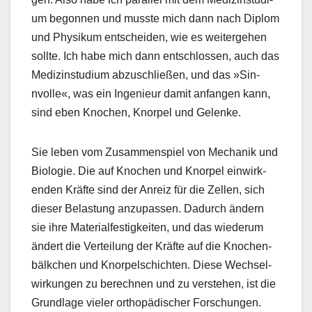
um begonnen und musste mich dann nach Diplom
und Physikum entschei­den, wie es weit­erge­hen
sollte. Ich habe mich dann entschlossen, auch das
Medi­zin­studi­um abzuschließen, und das »Sin­
nvolle«, was ein Inge­nieur damit anfan­gen kann,
sind eben Knochen, Knor­pel und Gelenke.
Sie leben vom Zusam­men­spiel von Mechanik und
Biolo­gie. Die auf Knochen und Knor­pel ein­wirk­
enden Kräfte sind der Anreiz für die Zellen, sich
dieser Belas­tung anzu­passen. Dadurch ändern
sie ihre Mate­ri­alfes­tigkeit­en, und das wiederum
ändert die Verteilung der Kräfte auf die Knochen­
bälkchen und Knor­pelschicht­en. Diese Wech­sel­
wirkun­gen zu berech­nen und zu ver­ste­hen, ist die
Grund­lage viel­er orthopädis­ch­er Forschun­gen.