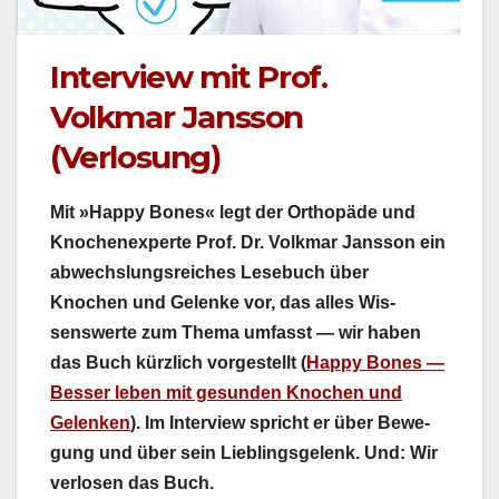
Interview mit Prof.
Volkmar Jansson
(Verlosung)
Mit »Hap­py Bones« legt der Orthopäde und
Knoch­en­ex­perte Prof. Dr. Volk­mar Jans­son ein
abwech­slungsre­ich­es Lese­buch über
Knochen und Gelenke vor, das alles Wis­
senswerte zum The­ma umfasst — wir haben
das Buch kür­zlich vorgestellt (
Hap­py Bones —
Bess­er leben mit gesun­den Knochen und
Gelenken
). Im Inter­view spricht er über Bewe­
gung und über sein Lieblings­ge­lenk. Und: Wir
ver­losen das Buch.