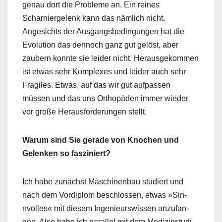
genau dort die Prob­leme an. Ein reines
Scharnierge­lenk kann das näm­lich nicht.
Angesichts der Aus­gangs­be­din­gun­gen hat die
Evo­lu­tion das den­noch ganz gut gelöst, aber
zaubern kon­nte sie lei­der nicht. Her­aus­gekom­men
ist etwas sehr Kom­plex­es und lei­der auch sehr
Frag­iles. Etwas, auf das wir gut auf­passen
müssen und das uns Orthopä­den immer wieder
vor große Her­aus­forderun­gen stellt.
Warum sind Sie ger­ade von Knochen und
Gelenken so fasziniert?
Ich habe zunächst Maschi­nen­bau studiert und
nach dem Vordiplom beschlossen, etwas »Sin­
nvolles« mit diesem Inge­nieur­swis­sen anz­u­fan­
gen. Also habe ich par­al­lel mit dem Medi­zin­studi­