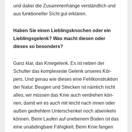
und dabei die Zusam­men­hänge ver­ständlich und
aus funk­tioneller Sicht gut erk­lären.
Haben Sie einen Lieblingsknochen oder ein
Lieblings­ge­lenk? Was macht diesen oder
dieses so beson­ders?
Ganz klar, das Kniege­lenk. Es ist neben der
Schul­ter das kom­plex­este Gelenk unseres Kör­
pers. Und genau wie dieses eine Fehlkon­struk­tion
der Natur. Beu­gen und Streck­en ist näm­lich nicht
alles, wir müssen das Knie auch ver­drehen kön­
nen, damit wir es auch mit leicht nach innen oder
außen gedrehtem Unter­schenkel noch abwinkeln
kön­nen. Beim Laufen auf uneben­em Boden ist das
eine unab­d­ing­bare Fähigkeit. Beim Knie fan­gen