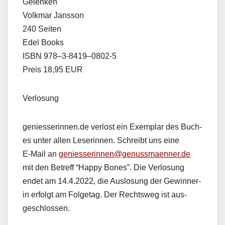
Gelenken
Volk­mar Jans­son
240 Seit­en
Edel Books
ISBN 978–3‑8419–0802‑5
Preis 18,95 EUR
Ver­losung
geniesserinnen.de ver­lost ein Exem­plar des Buch­
es unter allen Leserin­nen. Schreibt uns eine
E‑Mail an
geniesserinnen@genussmaenner.de
mit den Betr­e­ff “Hap­py Bones”. Die Ver­losung
endet am 14.4.2022, die Aus­lo­sung der Gewin­ner­
in erfol­gt am Fol­ge­tag. Der Rechtsweg ist aus­
geschlossen.