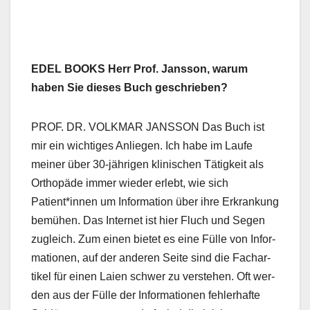
EDEL BOOKS Herr Prof. Jans­son, warum
haben Sie dieses Buch geschrieben?
PROF. DR. VOLKMAR JANSSON Das Buch ist
mir ein wichtiges Anliegen. Ich habe im Laufe
mein­er über 30-jähri­gen klin­is­chen Tätigkeit als
Orthopäde immer wieder erlebt, wie sich
Patient*innen um Infor­ma­tion über ihre Erkrankung
bemühen. Das Inter­net ist hier Fluch und Segen
zugle­ich. Zum einen bietet es eine Fülle von Infor­
ma­tio­nen, auf der anderen Seite sind die Fachar­
tikel für einen Laien schw­er zu ver­ste­hen. Oft wer­
den aus der Fülle der Infor­ma­tio­nen fehler­hafte