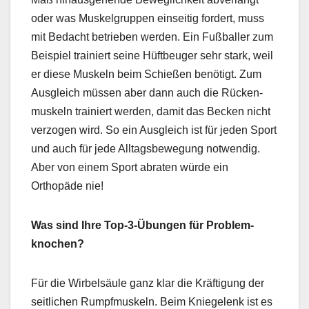
oder was Muskel­grup­pen ein­seit­ig fordert, muss
mit Bedacht betrieben wer­den. Ein Fußballer zum
Beispiel trainiert seine Hüft­beuger sehr stark, weil
er diese Muskeln beim Schießen benötigt. Zum
Aus­gle­ich müssen aber dann auch die Rück­en­
muskeln trainiert wer­den, damit das Beck­en nicht
ver­zo­gen wird. So ein Aus­gle­ich ist für jeden Sport
und auch für jede All­t­ags­be­we­gung notwendig.
Aber von einem Sport abrat­en würde ein
Orthopäde nie!
Was sind Ihre Top-3-Übun­gen für Prob­lem­
knochen?
Für die Wirbel­säule ganz klar die Kräf­ti­gung der
seitlichen Rumpf­muskeln. Beim Kniege­lenk ist es