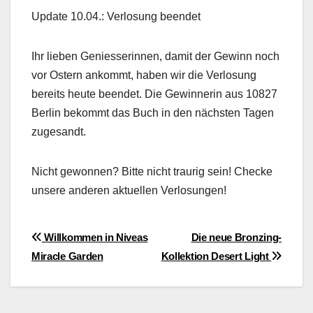
Update 10.04.: Ver­losung been­det
Ihr lieben Geniesserin­nen, damit der Gewinn noch
vor Ostern ankommt, haben wir die Ver­losung
bere­its heute been­det. Die Gewin­ner­in aus 10827
Berlin bekommt das Buch in den näch­sten Tagen
zuge­sandt.
Nicht gewon­nen? Bitte nicht trau­rig sein! Checke
unsere anderen aktuellen Ver­losun­gen!
Beitragsnavigation
Willkommen in Niveas
Die neue Bronzing-
Miracle Garden
Kollektion Desert Light