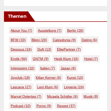
Themen
About You
(7)
Ausstellung
(7)
Berlin
(28)
BFW
(33)
Bikini
(20)
Calzedonia
(9)
Dating
(6)
Dessous
(24)
Duft
(13)
ElitePartner
(7)
Erotik
(94)
GNTM
(9)
Heidi Klum
(16)
Hotel
(7)
Intimissimi
(10)
Italien
(7)
Japan
(6)
Joyclub
(18)
Kilian Kerner
(6)
Kunst
(10)
Lascana
(27)
Leni Klum
(6)
Lingerie
(24)
Marcel Ostertag
(7)
Micaela Schäfer
(6)
Musik
(8)
Podcast
(10)
Porno
(9)
Rezept
(37)