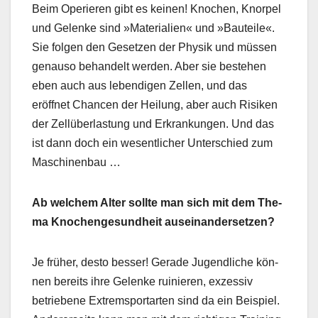
Beim Operieren gibt es keinen! Knochen, Knor­pel
und Gelenke sind »Mate­ri­alien« und »Bauteile«.
Sie fol­gen den Geset­zen der Physik und müssen
genau­so behan­delt wer­den. Aber sie beste­hen
eben auch aus lebendi­gen Zellen, und das
eröffnet Chan­cen der Heilung, aber auch Risiken
der Zel­lüber­las­tung und Erkrankun­gen. Und das
ist dann doch ein wesentlich­er Unter­schied zum
Maschi­nen­bau …
Ab welchem Alter sollte man sich mit dem The­
ma Knochenge­sund­heit auseinan­der­set­zen?
Je früher, desto bess­er! Ger­ade Jugendliche kön­
nen bere­its ihre Gelenke ruinieren, exzes­siv
betriebene Extrem­sportarten sind da ein Beispiel.