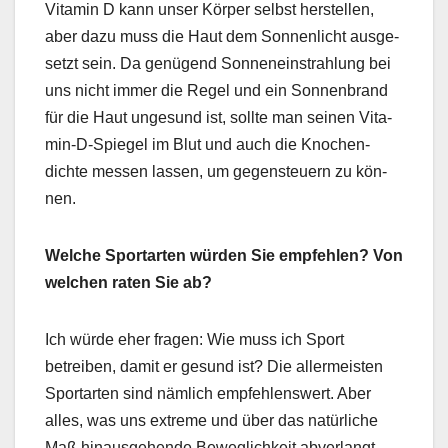
Vit­a­min D kann unser Kör­p­er selb­st her­stellen,
aber dazu muss die Haut dem Son­nen­licht aus­ge­
set­zt sein. Da genü­gend Sonnene­in­strahlung bei
uns nicht immer die Regel und ein Son­nen­brand
für die Haut unge­sund ist, sollte man seinen Vit­a­
min-D-Spiegel im Blut und auch die Knochen­
dichte messen lassen, um gegen­s­teuern zu kön­
nen.
Welche Sportarten wür­den Sie empfehlen? Von
welchen rat­en Sie ab?
Ich würde eher fra­gen: Wie muss ich Sport
betreiben, damit er gesund ist? Die aller­meis­ten
Sportarten sind näm­lich empfehlenswert. Aber
alles, was uns extreme und über das natür­liche
Maß hin­aus­ge­hende Beweglichkeit abver­langt