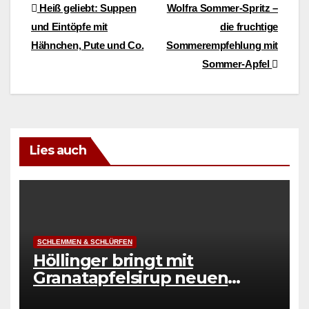
Beitragsnavigation
Heiß geliebt: Suppen
Wolfra Sommer-Spritz –
und Eintöpfe mit
die fruchtige
Hähnchen, Pute und Co.
Sommerempfehlung mit
Sommer-Apfel
Lies auch
SCHLEMMEN & SCHLÜRFEN
Höllinger bringt mit
Granatapfelsirup neuen
Genuss