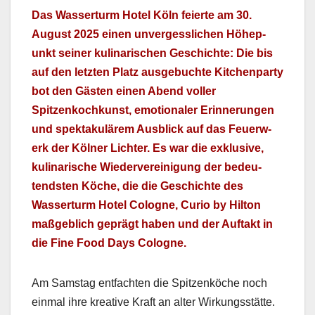
Das Wasser­turm Hotel Köln feierte am 30.
August 2025 einen unvergesslichen Höhep­
unkt sein­er kuli­nar­ischen Geschichte: Die bis
auf den let­zten Platz aus­ge­buchte Kitchen­par­ty
bot den Gästen einen Abend voller
Spitzenkochkun­st, emo­tionaler Erin­nerun­gen
und spek­takulärem Aus­blick auf das Feuer­w­
erk der Köl­ner Lichter. Es war die exk­lu­sive,
kuli­nar­ische Wiedervere­ini­gung der bedeu­
tend­sten Köche, die die Geschichte des
Wasser­turm Hotel Cologne, Curio by Hilton
maßge­blich geprägt haben und der Auf­takt in
die Fine Food Days Cologne.
Am Sam­stag ent­facht­en die Spitzenköche noch
ein­mal ihre kreative Kraft an alter Wirkungsstätte.