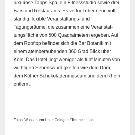
lux­u­riöse Tapps Spa, ein Fit­nessstu­dio sowie drei
Bars und Restau­rants. Es ver­fügt über neun voll­
ständig flex­i­ble Ver­anstal­tungs- und
Tagungsräume, die zusam­men eine Ver­anstal­
tungs­fläche von 500 Quadrat­metern ergeben. Auf
dem Rooftop befind­et sich die Bar Botanik mit
einem atem­ber­auben­den 360 Grad Blick über
Köln. Das Hotel liegt weniger als fünf Minuten von
wichti­gen Sehenswürdigkeit­en wie dem Dom,
dem Köl­ner Schoko­laden­mu­se­um und dem Rhein
ent­fer­nt.
Fotos: Wasser­turm Hotel Cologne / Ter­ence Lis­ter