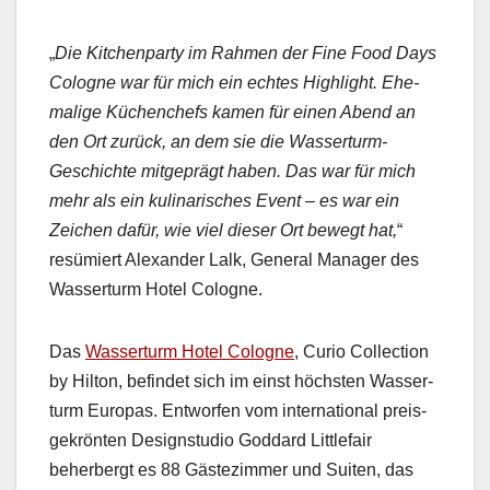
„
Die Kitchen­par­ty im Rah­men der Fine Food Days
Cologne war für mich ein echt­es High­light. Ehe­
ma­lige Küchenchefs kamen für einen Abend an
den Ort zurück, an dem sie die Wasser­turm-
Geschichte mit­geprägt haben. Das war für mich
mehr als ein kuli­nar­isches Event – es war ein
Zeichen dafür, wie viel dieser Ort bewegt hat,
“
resümiert Alexan­der Lalk, Gen­er­al Man­ag­er des
Wasser­turm Hotel Cologne.
Das
Wasser­turm Hotel Cologne
, Curio Col­lec­tion
by Hilton, befind­et sich im einst höch­sten Wasser­
turm Europas. Ent­wor­fen vom inter­na­tion­al preis­
gekrön­ten Design­stu­dio God­dard Lit­tle­fair
beherbergt es 88 Gästez­im­mer und Suit­en, das