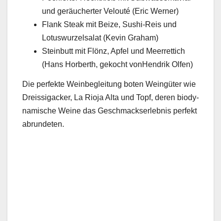
und geräuchert­er Velouté (Eric Wern­er)
Flank Steak mit Beize, Sushi-Reis und
Lotuswurzel­salat (Kevin Gra­ham)
Stein­butt mit Flönz, Apfel und Meer­ret­tich
(Hans Hor­berth, gekocht von­Hen­drik Olfen)
Die per­fek­te Wein­be­gleitung boten Weingüter wie
Dreis­si­gack­er, La Rio­ja Alta und Topf, deren bio­dy­
namis­che Weine das Geschmack­ser­leb­nis per­fekt
abrun­de­ten.