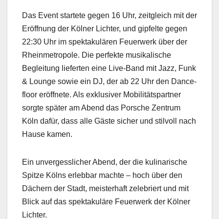
Das Event startete gegen 16 Uhr, zeit­gle­ich mit der
Eröff­nung der Köl­ner Lichter, und gipfelte gegen
22:30 Uhr im spek­takulären Feuer­w­erk über der
Rhein­metro­pole. Die per­fek­te musikalis­che
Begleitung liefer­ten eine Live-Band mit Jazz, Funk
& Lounge sowie ein DJ, der ab 22 Uhr den Dance­
floor eröffnete. Als exk­lu­siv­er Mobil­itätspart­ner
sorgte später am Abend das Porsche Zen­trum
Köln dafür, dass alle Gäste sich­er und stil­voll nach
Hause kamen.
Ein unvergesslich­er Abend, der die kuli­nar­ische
Spitze Kölns erleb­bar machte – hoch über den
Däch­ern der Stadt, meis­ter­haft zele­bri­ert und mit
Blick auf das spek­takuläre Feuer­w­erk der Köl­ner
Lichter.