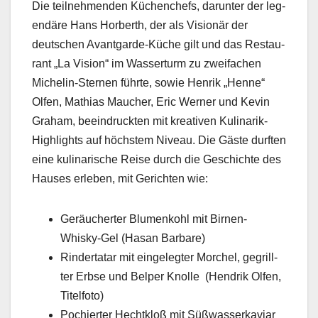
Die teil­nehmenden Küchenchefs, darunter der leg­
endäre Hans Hor­berth, der als Visionär der
deutschen Avant­garde-Küche gilt und das Restau­
rant „La Vision“ im Wasser­turm zu zweifachen
Miche­lin-Ster­nen führte, sowie Hen­rik „Henne“
Olfen, Math­ias Mauch­er, Eric Wern­er und Kevin
Gra­ham, beein­druck­ten mit kreativ­en Kuli­narik-
High­lights auf höch­stem Niveau. Die Gäste durften
eine kuli­nar­ische Reise durch die Geschichte des
Haus­es erleben, mit Gericht­en wie:
Geräuchert­er Blu­menkohl mit Bir­nen-
Whisky-Gel (Hasan Bar­bare)
Rinder­tatar mit ein­gelegter Morchel, gegrill­
ter Erb­se und Belper Knolle (Hen­drik Olfen,
Titelfo­to)
Pochiert­er Hechtk­loß mit Süßwasserkaviar