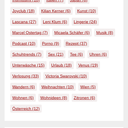
Intimissimi
(10)
Italien
(7)
Japan
(6)
Joyclub
(18)
Kilian Kerner
(6)
Kunst
(10)
Lascana
(27)
Leni Klum
(6)
Lingerie
(24)
Marcel Ostertag
(7)
Micaela Schäfer
(6)
Musik
(8)
Podcast
(10)
Porno
(9)
Rezept
(37)
Schuhtrends
(7)
Sex
(21)
Tee
(6)
Uhren
(6)
Unterwäsche
(15)
Urlaub
(18)
Venus
(19)
Verlosung
(33)
Victoria Swarovski
(10)
Wandern
(6)
Weihnachten
(10)
Wien
(5)
Wohnen
(6)
Wohnideen
(8)
Zitronen
(6)
Österreich
(12)