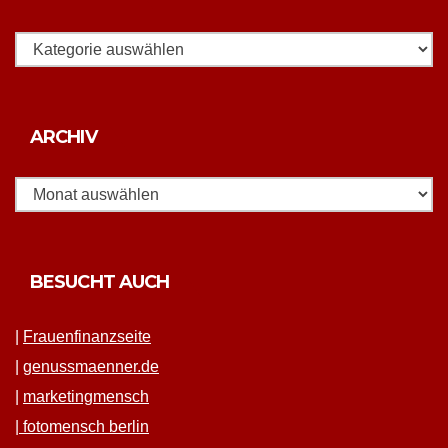
Rubriken
Archiv
ARCHIV
BESUCHT AUCH
|
Frauen­fi­nanz­seite
|
genussmaenner.de
|
mar­ket­ing­men­sch
|
fotomen­sch berlin