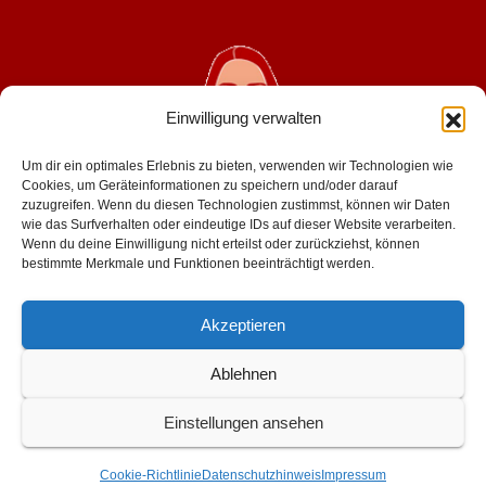
Einwilligung verwalten
Um dir ein optimales Erlebnis zu bieten, verwenden wir Technologien wie
Cookies, um Geräteinformationen zu speichern und/oder darauf
zuzugreifen. Wenn du diesen Technologien zustimmst, können wir Daten
wie das Surfverhalten oder eindeutige IDs auf dieser Website verarbeiten.
geniesserinnen.de
Wenn du deine Einwilligung nicht erteilst oder zurückziehst, können
bestimmte Merkmale und Funktionen beeinträchtigt werden.
für mehr lust im leben
Akzeptieren
Ablehnen
Einstellungen ansehen
Stolz präsentiert von WordPress
|
Theme: Newsup von
Themeansar
Cookie-Richtlinie
Datenschutzhinweis
Impressum