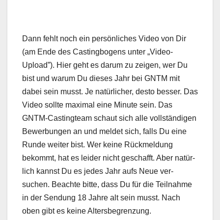
Dann fehlt noch ein per­sön­lich­es Video von Dir
(am Ende des Cast­ing­bo­gens unter „Video-
Upload”). Hier geht es darum zu zeigen, wer Du
bist und warum Du dieses Jahr bei GNTM mit
dabei sein musst. Je natür­lich­er, desto bess­er. Das
Video sollte max­i­mal eine Minute sein. Das
GNTM-Cast­ingteam schaut sich alle voll­ständi­gen
Bewer­bun­gen an und meldet sich, falls Du eine
Runde weit­er bist. Wer keine Rück­mel­dung
bekommt, hat es lei­der nicht geschafft. Aber natür­
lich kannst Du es jedes Jahr aufs Neue ver­
suchen. Beachte bitte, dass Du für die Teil­nahme
in der Sendung 18 Jahre alt sein musst. Nach
oben gibt es keine Alters­be­gren­zung.