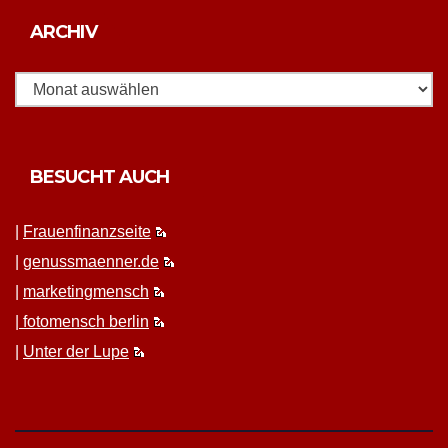
Archiv
ARCHIV
BESUCHT AUCH
|
Frauen­fi­nanz­seite
|
genussmaenner.de
|
mar­ket­ing­men­sch
|
fotomen­sch berlin
|
Unter der Lupe