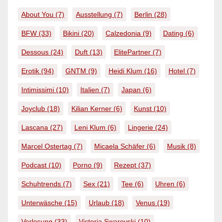
About You
(7)
Ausstellung
(7)
Berlin
(28)
BFW
(33)
Bikini
(20)
Calzedonia
(9)
Dating
(6)
Dessous
(24)
Duft
(13)
ElitePartner
(7)
Erotik
(94)
GNTM
(9)
Heidi Klum
(16)
Hotel
(7)
Intimissimi
(10)
Italien
(7)
Japan
(6)
Joyclub
(18)
Kilian Kerner
(6)
Kunst
(10)
Lascana
(27)
Leni Klum
(6)
Lingerie
(24)
Marcel Ostertag
(7)
Micaela Schäfer
(6)
Musik
(8)
Podcast
(10)
Porno
(9)
Rezept
(37)
Schuhtrends
(7)
Sex
(21)
Tee
(6)
Uhren
(6)
Unterwäsche
(15)
Urlaub
(18)
Venus
(19)
Verlosung
(33)
Victoria Swarovski
(10)