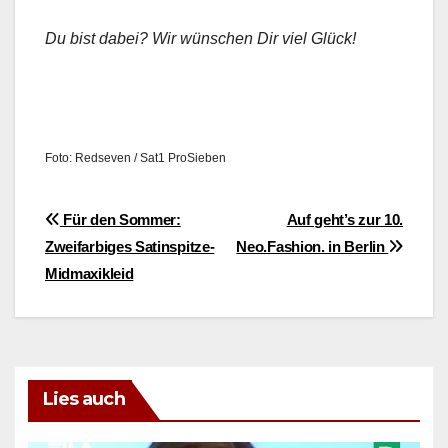
Du bist dabei? Wir wün­schen Dir viel Glück!
Foto: Red­sev­en / Sat1 ProSieben
Beitragsnavigation
Für den Sommer:
Auf geht’s zur 10.
Zweifarbiges Satinspitze-
Neo.Fashion. in Berlin
Midmaxikleid
Lies auch