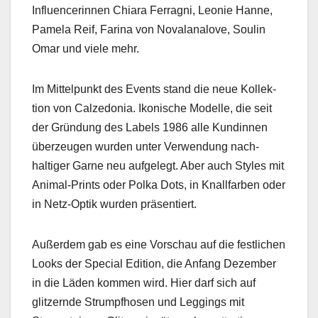
Influ­encerin­nen Chiara Fer­rag­ni, Leonie Hanne,
Pamela Reif, Fari­na von Novalanalove, Soulin
Omar und viele mehr.
Im Mit­telpunkt des Events stand die neue Kollek­
tion von Calze­do­nia. Ikonis­che Mod­elle, die seit
der Grün­dung des Labels 1986 alle Kundin­nen
überzeu­gen wur­den unter Ver­wen­dung nach­
haltiger Gar­ne neu aufgelegt. Aber auch Styles mit
Ani­mal-Prints oder Pol­ka Dots, in Knall­far­ben oder
in Netz-Optik wur­den präsen­tiert.
Außer­dem gab es eine Vorschau auf die fes­tlichen
Looks der Spe­cial Edi­tion, die Anfang Dezem­ber
in die Läden kom­men wird. Hier darf sich auf
glitzernde Strumpfho­sen und Leg­gings mit