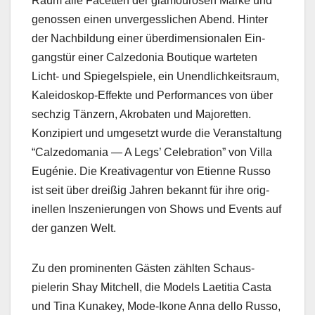
Raum alle Facetten der glam­ourösen Marke und
genossen einen unvergesslichen Abend. Hin­ter
der Nach­bil­dung ein­er überdi­men­sion­alen Ein­
gangstür ein­er Calze­do­nia Bou­tique warteten
Licht- und Spiegel­spiele, ein Unendlichkeit­sraum,
Kalei­doskop-Effek­te und Per­for­mances von über
sechzig Tänz­ern, Akro­bat­en und Majoret­ten.
Konzip­iert und umge­set­zt wurde die Ver­anstal­tung
“Calze­do­ma­nia — A Legs’ Cel­e­bra­tion” von Vil­la
Eugénie. Die Kreati­vagen­tur von Eti­enne Rus­so
ist seit über dreißig Jahren bekan­nt für ihre orig­
inellen Insze­nierun­gen von Shows und Events auf
der ganzen Welt.
Zu den promi­nen­ten Gästen zählten Schaus­
pielerin Shay Mitchell, die Mod­els Laeti­tia Cas­ta
und Tina Kunakey, Mode-Ikone Anna del­lo Rus­so,