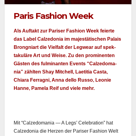
Paris Fashion Week
Als Auf­takt zur Paris­er Fash­ion Week feierte
das Label Calze­do­nia im majestätis­chen Palais
Brong­niart die Vielfalt der Leg­wear auf spek­
takuläre Art und Weise. Zu den promi­nen­ten
Gästen des ful­mi­nan­ten Events “Calze­do­ma­
nia” zählten Shay Mitchell, Laeti­tia Cas­ta,
Chiara Fer­rag­ni, Anna del­lo Rus­so, Leonie
Hanne, Pamela Reif und viele mehr.
Mit “Calze­do­ma­nia — A Legs’ Cel­e­bra­tion” hat
Calze­do­nia die Herzen der Paris­er Fash­ion Welt