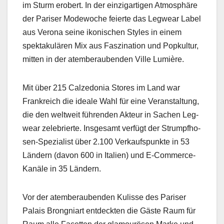
im Sturm erobert. In der einzi­gar­ti­gen Atmo­sphäre
der Paris­er Mod­e­woche feierte das Leg­wear Label
aus Verona seine ikonis­chen Styles in einem
spek­takulären Mix aus Fasz­i­na­tion und Pop­kul­tur,
mit­ten in der atem­ber­auben­den Ville Lumière.
Mit über 215 Calze­do­nia Stores im Land war
Frankre­ich die ide­ale Wahl für eine Ver­anstal­tung,
die den weltweit führen­den Akteur in Sachen Leg­
wear zele­bri­erte. Ins­ge­samt ver­fügt der Strumpfho­
sen-Spezial­ist über 2.100 Verkauf­spunk­te in 53
Län­dern (davon 600 in Ital­ien) und E‑Com­merce-
Kanäle in 35 Län­dern.
Vor der atem­ber­auben­den Kulisse des Paris­er
Palais Brong­niart ent­deck­ten die Gäste Raum für