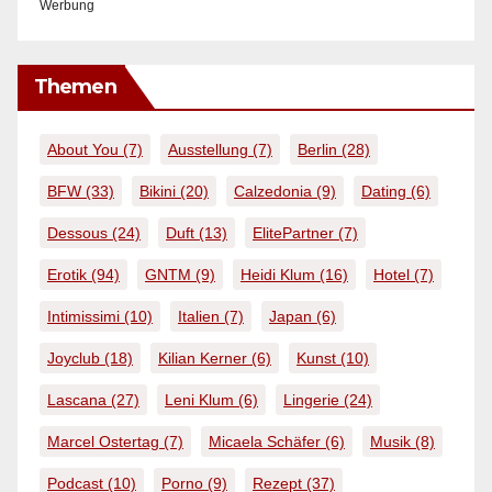
Werbung
Themen
About You
(7)
Ausstellung
(7)
Berlin
(28)
BFW
(33)
Bikini
(20)
Calzedonia
(9)
Dating
(6)
Dessous
(24)
Duft
(13)
ElitePartner
(7)
Erotik
(94)
GNTM
(9)
Heidi Klum
(16)
Hotel
(7)
Intimissimi
(10)
Italien
(7)
Japan
(6)
Joyclub
(18)
Kilian Kerner
(6)
Kunst
(10)
Lascana
(27)
Leni Klum
(6)
Lingerie
(24)
Marcel Ostertag
(7)
Micaela Schäfer
(6)
Musik
(8)
Podcast
(10)
Porno
(9)
Rezept
(37)