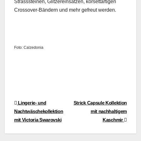
Strasssteinen, Glitzere­in­sätzen, korset­tar­ti­gen
Crossover-Bän­dern und mehr gefreut wer­den.
Foto: Calze­do­nia
Beitragsnavigation
Lingerie- und
Strick Capsule Kollektion
Nachtwäschekollektion
mit nachhaltigem
mit Victoria Swarovski
Kaschmir