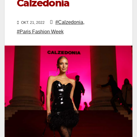
Calzedonia
#Calzedonia
,
OKT. 21, 2022
#Paris Fashion Week