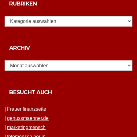
RUBRIKEN
Rubriken
Archiv
ARCHIV
BESUCHT AUCH
|
Frauen­fi­nanz­seite
|
genussmaenner.de
|
mar­ket­ing­men­sch
|
fotomen­sch berlin