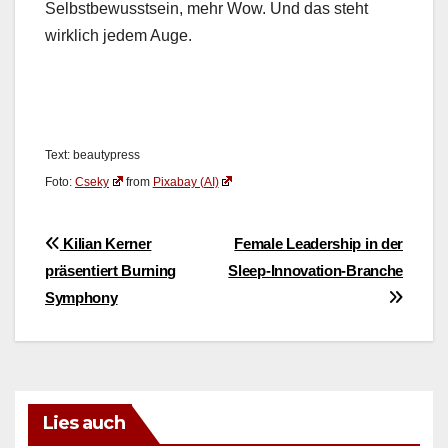
Selb­st­be­wusst­sein, mehr Wow. Und das ste­ht
wirk­lich jedem Auge.
Text: beau­ty­press
Foto:
Cseky
from
Pix­abay (AI)
Beitragsnavigation
Kilian Kerner
Female Leadership in der
präsentiert Burning
Sleep-Innovation-Branche
Symphony
Lies auch