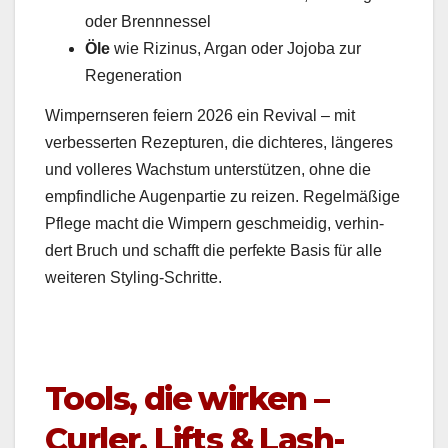
oder Brennnes­sel
Öle
wie Riz­i­nus, Argan oder Jojo­ba zur
Regen­er­a­tion
Wim­pernseren feiern 2026 ein Revival – mit
verbesserten Rezep­turen, die dichteres, län­geres
und volleres Wach­s­tum unter­stützen, ohne die
empfind­liche Augen­par­tie zu reizen. Regelmäßige
Pflege macht die Wim­pern geschmei­dig, ver­hin­
dert Bruch und schafft die per­fek­te Basis für alle
weit­eren Styling-Schritte.
Tools, die wirken –
Curler, Lifts & Lash-