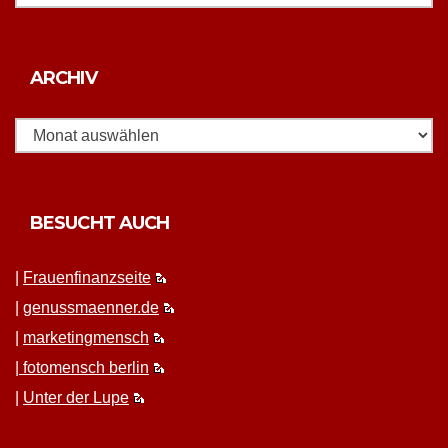
Archiv
ARCHIV
BESUCHT AUCH
|
Frauen­fi­nanz­seite
|
genussmaenner.de
|
mar­ket­ing­men­sch
|
fotomen­sch berlin
|
Unter der Lupe