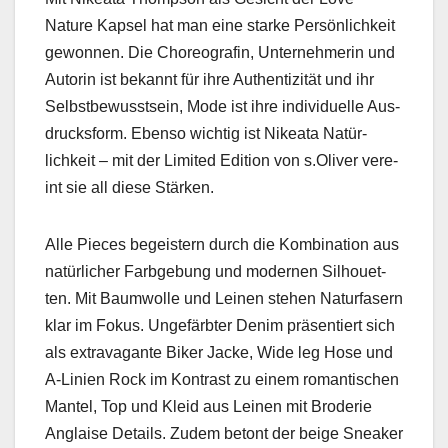
Nature Kapsel hat man eine starke Per­sön­lichkeit
gewon­nen. Die Chore­ografin, Unternehmerin und
Autorin ist bekan­nt für ihre Authen­tiz­ität und ihr
Selb­st­be­wusst­sein, Mode ist ihre indi­vidu­elle Aus­
drucks­form. Eben­so wichtig ist Nikea­ta Natür­
lichkeit – mit der Lim­it­ed Edi­tion von s.Oliver vere­
int sie all diese Stärken.
Alle Pieces begeis­tern durch die Kom­bi­na­tion aus
natür­lich­er Far­bge­bung und mod­er­nen Sil­hou­et­
ten. Mit Baum­wolle und Leinen ste­hen Natur­fasern
klar im Fokus. Unge­färbter Den­im präsen­tiert sich
als extrav­a­gante Bik­er Jacke, Wide leg Hose und
A‑Linien Rock im Kon­trast zu einem roman­tis­chen
Man­tel, Top und Kleid aus Leinen mit Broderie
Anglaise Details. Zudem betont der beige Sneak­er