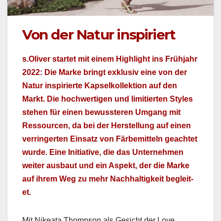
Von der Natur inspiriert
s.Oliver startet mit einem High­light ins Früh­jahr
2022: Die Marke bringt exk­lu­siv eine von der
Natur inspiri­erte Kapselkollek­tion auf den
Markt. Die hochw­er­ti­gen und lim­i­tierten Styles
ste­hen für einen bewussteren Umgang mit
Ressourcen, da bei der Her­stel­lung auf einen
ver­ringerten Ein­satz von Färbe­mit­teln geachtet
wurde. Eine Ini­tia­tive, die das Unternehmen
weit­er aus­baut und ein Aspekt, der die Marke
auf ihrem Weg zu mehr Nach­haltigkeit begleit­
et.
Mit Nikea­ta Thomp­son als Gesicht der Love