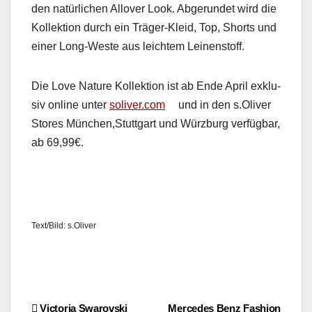
den natür­lichen Allover Look. Abgerun­det wird die
Kollek­tion durch ein Träger-Kleid, Top, Shorts und
ein­er Long-Weste aus leichtem Leinen­stoff.
Die Love Nature Kollek­tion ist ab Ende April exk­lu­
siv online unter
soliver.com
und in den s.Oliver
Stores München,Stuttgart und Würzburg ver­füg­bar,
ab 69,99€.
Text/Bild: s.Oliver
Victoria Swarovski
Mercedes Benz Fashion