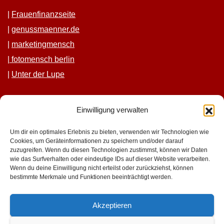
|
Frauen­fi­nanz­seite
|
genussmaenner.de
|
mar­ket­ing­men­sch
|
fotomen­sch berlin
|
Unter der Lupe
Einwilligung verwalten
Um dir ein optimales Erlebnis zu bieten, verwenden wir Technologien wie
Cookies, um Geräteinformationen zu speichern und/oder darauf
zuzugreifen. Wenn du diesen Technologien zustimmst, können wir Daten
wie das Surfverhalten oder eindeutige IDs auf dieser Website verarbeiten.
geniesserinnen.de
Wenn du deine Einwilligung nicht erteilst oder zurückziehst, können
bestimmte Merkmale und Funktionen beeinträchtigt werden.
für mehr lust im leben
Akzeptieren