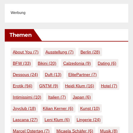
Werbung
Themen
About You
(7)
Ausstellung
(7)
Berlin
(28)
BFW
(33)
Bikini
(20)
Calzedonia
(9)
Dating
(6)
Dessous
(24)
Duft
(13)
ElitePartner
(7)
Erotik
(94)
GNTM
(9)
Heidi Klum
(16)
Hotel
(7)
Intimissimi
(10)
Italien
(7)
Japan
(6)
Joyclub
(18)
Kilian Kerner
(6)
Kunst
(10)
Lascana
(27)
Leni Klum
(6)
Lingerie
(24)
Marcel Ostertag
(7)
Micaela Schäfer
(6)
Musik
(8)