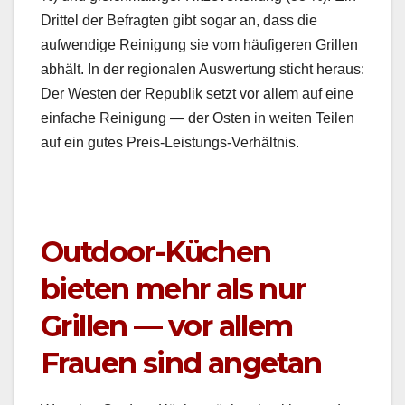
Drit­tel der Befragten gibt sog­ar an, dass die
aufwendi­ge Reini­gung sie vom häu­figeren Grillen
abhält. In der regionalen Auswer­tung sticht her­aus:
Der West­en der Repub­lik set­zt vor allem auf eine
ein­fache Reini­gung — der Osten in weit­en Teilen
auf ein gutes Preis-Leis­tungs-Ver­hält­nis.
Outdoor-Küchen
bieten mehr als nur
Grillen — vor allem
Frauen sind angetan