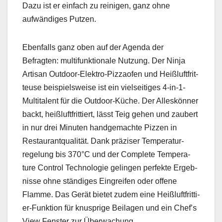
Dazu ist er ein­fach zu reini­gen, ganz ohne
aufwändi­ges Putzen.
Eben­falls ganz oben auf der Agen­da der
Befragten: mul­ti­funk­tionale Nutzung. Der Nin­ja
Arti­san Out­door-Elek­tro-Piz­za­ofen und Heißluft­frit­
teuse beispiel­sweise ist ein viel­seit­iges 4‑in-1-
Mul­ti­tal­ent für die Out­door-Küche. Der Alleskön­ner
backt, heißluft­frit­tiert, lässt Teig gehen und zaubert
in nur drei Minuten handgemachte Pizzen in
Restau­ran­tqual­ität. Dank präzis­er Tem­per­atur­
regelung bis 370°C und der Com­plete Tem­per­a­
ture Con­trol Tech­nolo­gie gelin­gen per­fek­te Ergeb­
nisse ohne ständi­ges Ein­greifen oder offene
Flamme. Das Gerät bietet zudem eine Heißluft­frit­ti­
er-Funk­tion für knus­prige Beila­gen und ein Chef’s
View Fen­ster zur Überwachung.