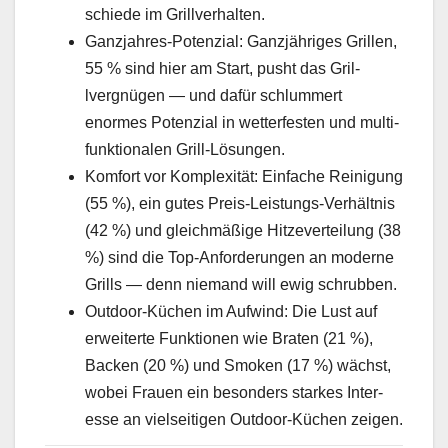
schiede im Gril­lver­hal­ten.
Ganz­jahres-Poten­zial: Ganzjähriges Grillen,
55 % sind hier am Start, pusht das Gril­
lvergnü­gen — und dafür schlum­mert
enormes Poten­zial in wet­ter­festen und mul­ti­
funk­tionalen Grill-Lösun­gen.
Kom­fort vor Kom­plex­ität: Ein­fache Reini­gung
(55 %), ein gutes Preis-Leis­tungs-Ver­hält­nis
(42 %) und gle­ich­mäßige Hitzev­erteilung (38
%) sind die Top-Anforderun­gen an mod­erne
Grills — denn nie­mand will ewig schrubben.
Out­door-Küchen im Aufwind: Die Lust auf
erweit­erte Funk­tio­nen wie Brat­en (21 %),
Back­en (20 %) und Smo­ken (17 %) wächst,
wobei Frauen ein beson­ders starkes Inter­
esse an viel­seit­i­gen Out­door-Küchen zeigen.