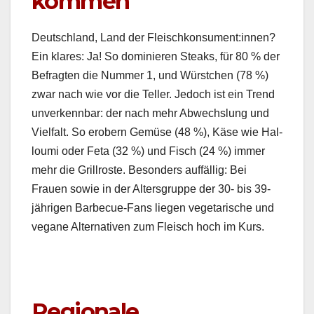
kommen
Deutsch­land, Land der Fleischkonsument:innen?
Ein klares: Ja! So dominieren Steaks, für 80 % der
Befragten die Num­mer 1, und Würstchen (78 %)
zwar nach wie vor die Teller. Jedoch ist ein Trend
unverkennbar: der nach mehr Abwech­slung und
Vielfalt. So erobern Gemüse (48 %), Käse wie Hal­
lou­mi oder Feta (32 %) und Fisch (24 %) immer
mehr die Grill­roste. Beson­ders auf­fäl­lig: Bei
Frauen sowie in der Alters­gruppe der 30- bis 39-
jähri­gen Bar­be­cue-Fans liegen veg­e­tarische und
veg­ane Alter­na­tiv­en zum Fleisch hoch im Kurs.
Regionale