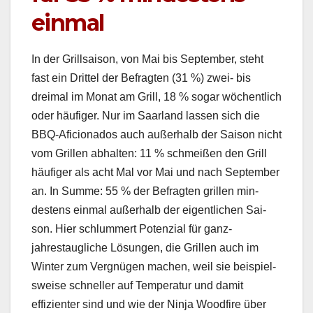
einmal
In der Grill­sai­son, von Mai bis Sep­tem­ber, ste­ht
fast ein Drit­tel der Befragten (31 %) zwei- bis
dreimal im Monat am Grill, 18 % sog­ar wöchentlich
oder häu­figer. Nur im Saar­land lassen sich die
BBQ-Afi­ciona­dos auch außer­halb der Sai­son nicht
vom Grillen abhal­ten: 11 % schmeißen den Grill
häu­figer als acht Mal vor Mai und nach Sep­tem­ber
an. In Summe: 55 % der Befragten grillen min­
destens ein­mal außer­halb der eigentlichen Sai­
son. Hier schlum­mert Poten­zial für ganz­
jahrestaugliche Lösun­gen, die Grillen auch im
Win­ter zum Vergnü­gen machen, weil sie beispiel­
sweise schneller auf Tem­per­atur und damit
effizien­ter sind und wie der Nin­ja Wood­fire über