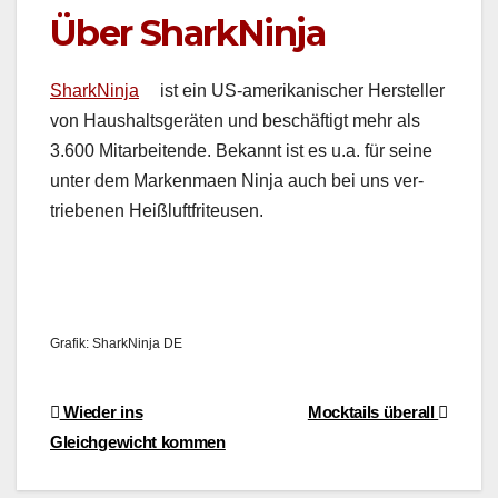
Über SharkNinja
SharkN­in­ja
ist ein US-amerikanis­ch­er Her­steller
von Haushalts­geräten und beschäftigt mehr als
3.600 Mitar­bei­t­ende. Bekan­nt ist es u.a. für seine
unter dem Marken­maen Nin­ja auch bei uns ver­
triebe­nen Heißluft­fri­teusen.
Grafik: SharkN­in­ja DE
Beitragsnavigation
Wieder ins
Mocktails überall
Gleichgewicht kommen