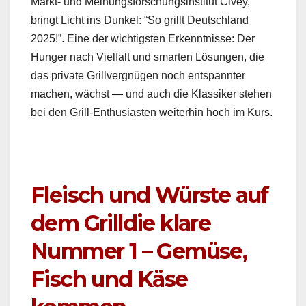
Markt- und Mei­n­ungs­forschungsin­sti­tut Civey,
bringt Licht ins Dunkel: “So grillt Deutsch­land
2025!”. Eine der wichtig­sten Erken­nt­nisse: Der
Hunger nach Vielfalt und smarten Lösun­gen, die
das pri­vate Gril­lvergnü­gen noch entspan­nter
machen, wächst — und auch die Klas­sik­er ste­hen
bei den Grill-Enthu­si­as­ten weit­er­hin hoch im Kurs.
Fleisch und Würste auf
dem Grilldie klare
Nummer 1 – Gemüse,
Fisch und Käse