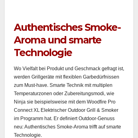
Authentisches Smoke-
Aroma und smarte
Technologie
Wo Vielfalt bei Pro­dukt und Geschmack gefragt ist,
wer­den Grill­geräte mit flex­i­blen Garbedürfnis­sen
zum Must-have. Smarte Tech­nik mit mul­ti­plen
Tem­per­atur­zo­nen oder Zubere­itungsmo­di, wie
Nin­ja sie beispiel­sweise mit dem Wood­fire Pro
Con­nect XL Elek­trisch­er Out­door Grill & Smok­er
im Pro­gramm hat. Er definiert Out­door-Genuss
neu: Authen­tis­ches Smoke-Aro­ma trifft auf smarte
Tech­nolo­gie.