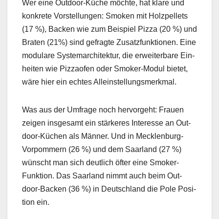
Wer eine Out­door-Küche möchte, hat klare und
konkrete Vorstel­lun­gen: Smo­ken mit Holzpel­lets
(17 %), Back­en wie zum Beispiel Piz­za (20 %) und
Brat­en (21%) sind gefragte Zusatz­funk­tio­nen. Eine
mod­u­lare Sys­temar­chitek­tur, die erweit­er­bare Ein­
heit­en wie Piz­za­ofen oder Smok­er-Mod­ul bietet,
wäre hier ein echt­es Alle­in­stel­lungsmerk­mal.
Was aus der Umfrage noch her­vorge­ht: Frauen
zeigen ins­ge­samt ein stärk­eres Inter­esse an Out­
door-Küchen als Män­ner. Und in Meck­len­burg-
Vor­pom­mern (26 %) und dem Saar­land (27 %)
wün­scht man sich deut­lich öfter eine Smok­er-
Funk­tion. Das Saar­land nimmt auch beim Out­
door-Back­en (36 %) in Deutsch­land die Pole Posi­
tion ein.