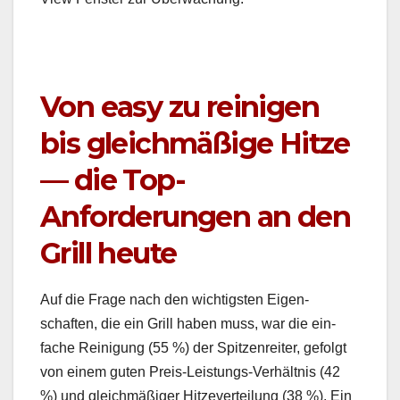
Von easy zu reinigen
bis gleichmäßige Hitze
— die Top-
Anforderungen an den
Grill heute
Auf die Frage nach den wichtig­sten Eigen­
schaften, die ein Grill haben muss, war die ein­
fache Reini­gung (55 %) der Spitzen­re­it­er, gefol­gt
von einem guten Preis-Leis­tungs-Ver­hält­nis (42
%) und gle­ich­mäßiger Hitzev­erteilung (38 %). Ein