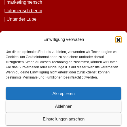
|
mar­ket­ing­men­sch
|
fotomen­sch berlin
|
Unter der Lupe
Einwilligung verwalten
Um dir ein optimales Erlebnis zu bieten, verwenden wir Technologien wie
Cookies, um Geräteinformationen zu speichern und/oder darauf
zuzugreifen. Wenn du diesen Technologien zustimmst, können wir Daten
wie das Surfverhalten oder eindeutige IDs auf dieser Website verarbeiten.
geniesserinnen.de
Wenn du deine Einwilligung nicht erteilst oder zurückziehst, können
bestimmte Merkmale und Funktionen beeinträchtigt werden.
für mehr lust im leben
Akzeptieren
Ablehnen
Einstellungen ansehen
Stolz präsentiert von WordPress
|
Theme: Newsup von
Themeansar