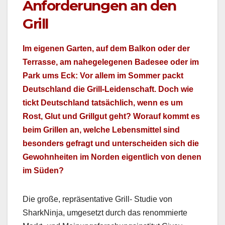
Anforderungen an den
Grill
Im eige­nen Garten, auf dem Balkon oder der
Ter­rasse, am nahegele­ge­nen Bade­see oder im
Park ums Eck: Vor allem im Som­mer packt
Deutsch­land die Grill-Lei­den­schaft. Doch wie
tickt Deutsch­land tat­säch­lich, wenn es um
Rost, Glut und Grillgut geht? Worauf kommt es
beim Grillen an, welche Lebens­mit­tel sind
beson­ders gefragt und unter­schei­den sich die
Gewohn­heit­en im Nor­den eigentlich von denen
im Süden?
Die große, repräsen­ta­tive Grill- Studie von
SharkN­in­ja, umge­set­zt durch das renom­mierte