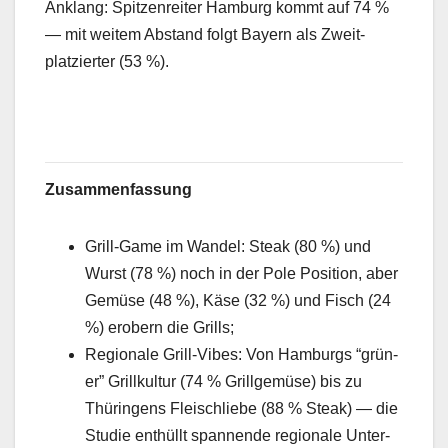
Anklang: Spitzen­re­it­er Ham­burg kommt auf 74 %
— mit weit­em Abstand fol­gt Bay­ern als Zweit­
platziert­er (53 %).
Zusam­men­fas­sung
Grill-Game im Wan­del: Steak (80 %) und
Wurst (78 %) noch in der Pole Posi­tion, aber
Gemüse (48 %), Käse (32 %) und Fisch (24
%) erobern die Grills;
Regionale Grill-Vibes: Von Ham­burgs “grün­
er” Gril­lkul­tur (74 % Grill­gemüse) bis zu
Thürin­gens Fleis­chliebe (88 % Steak) — die
Studie enthüllt span­nende regionale Unter­