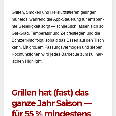
Grillen, Smo­ken und Heißluft­frit­tieren gelin­gen
müh­e­los, während die App-Steuerung für entspan­
nte Gesel­ligkeit sorgt — schließlich lassen sich so
Gar-Grad, Tem­per­atur und Zeit fes­tle­gen und die
Echtzeit-Info fol­gt, sobald das Essen auf den Tisch
kann. Mit großem Fas­sungsver­mö­gen und sieben
Kochfunk­tio­nen wird jedes Bar­be­cue zum kuli­nar­
ischen High­light.
Grillen hat (fast) das
ganze Jahr Saison —
für 55 % mindestens