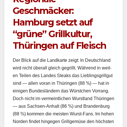
Geschmäcker:
Hamburg setzt auf
“grüne” Grillkultur,
Thüringen auf Fleisch
Der Blick auf die Land­karte zeigt: In Deutsch­land
wird nicht über­all gle­ich gegrillt. Während in weit­
en Teilen des Lan­des Steaks das Lieblings­grillgut
sind — allen voran in Thürin­gen (88 %) — hat in
eini­gen Bun­deslän­dern das Würstchen Vor­rang.
Doch nicht im ver­meintlichen Wurst­land Thürin­gen
— aus Sach­sen-Anhalt (86 %) und Bran­den­burg
(88 %) kom­men die meis­ten Wurst-Fans. Im hohen
Nor­den find­et hinge­gen Grill­gemüse den höch­sten