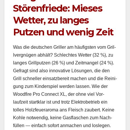
Störenfriede: Mieses
Wetter, zu langes
Putzen und wenig Zeit
Was die deutschen Griller am häu­fig­sten vom Gril­
lvergnü­gen abhält? Schlecht­es Wet­ter (32 %), zu
langes Grillputzen (26 %) und Zeit­man­gel (24 %).
Gefragt sind also inno­v­a­tive Lösun­gen, die den
Grill schneller ein­satzbere­it machen und die Reini­
gung zum Kinder­spiel wer­den lassen. Wie der
Wood­fire Pro Con­nect XL, der ohne viel Vor­
laufzeit startk­lar ist und trotz Elek­tro­be­trieb ein
tolles Holzfeuer­aro­ma ans Fleisch zaubert. Keine
Kohle notwendig, keine Gas­flaschen zum Nach­
füllen — ein­fach sofort anmachen und losle­gen.