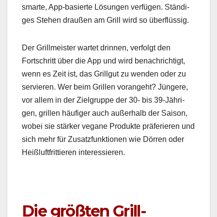
smarte, App-basierte Lösun­gen ver­fü­gen. Ständi­
ges Ste­hen draußen am Grill wird so über­flüs­sig.
Der Grillmeis­ter wartet drin­nen, ver­fol­gt den
Fortschritt über die App und wird benachrichtigt,
wenn es Zeit ist, das Grillgut zu wen­den oder zu
servieren. Wer beim Grillen vor­ange­ht? Jün­gere,
vor allem in der Ziel­gruppe der 30- bis 39-Jähri­
gen, grillen häu­figer auch außer­halb der Sai­son,
wobei sie stärk­er veg­ane Pro­duk­te präferieren und
sich mehr für Zusatz­funk­tio­nen wie Dör­ren oder
Heißluft­frit­tieren inter­essieren.
Die größten Grill-