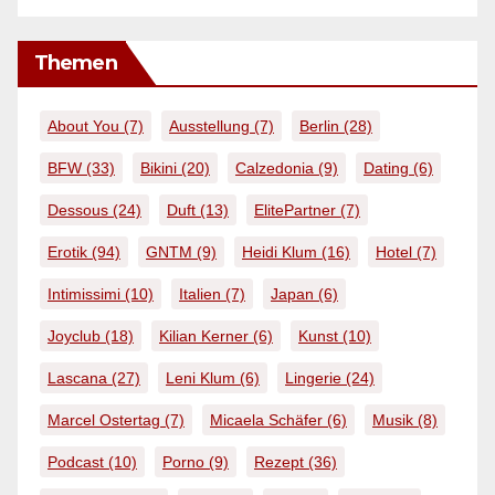
Themen
About You
(7)
Ausstellung
(7)
Berlin
(28)
BFW
(33)
Bikini
(20)
Calzedonia
(9)
Dating
(6)
Dessous
(24)
Duft
(13)
ElitePartner
(7)
Erotik
(94)
GNTM
(9)
Heidi Klum
(16)
Hotel
(7)
Intimissimi
(10)
Italien
(7)
Japan
(6)
Joyclub
(18)
Kilian Kerner
(6)
Kunst
(10)
Lascana
(27)
Leni Klum
(6)
Lingerie
(24)
Marcel Ostertag
(7)
Micaela Schäfer
(6)
Musik
(8)
Podcast
(10)
Porno
(9)
Rezept
(36)