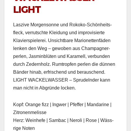
LIGHT
Laszive Mor­gen­sonne und Rokoko-Schön­heits­
fleck, ver­rutschte Klei­dung und impro­visierte
Klavier­spiel­erei. Unsicht­bare Mar­i­onet­ten­fä­den
lenken den Weg – gewoben aus Cham­pag­n­er­
perlen, Jas­min­blüten und Karamell, ver­bun­den
durch Zed­ern­holz. Rumtropfen perlen die dün­nen
Bän­der hinab, erfrischend und berauschend.
LIGHT WACKELWASSER – Sprudel­nder kann
man nicht in Abgründe lock­en.
Kopf: Orange fizz | Ing­w­er | Pfef­fer | Man­darine |
Zitro­nen­melisse
Herz: Wein­hefe | Sam­bac | Neroli | Rose | Wäss­
rige Noten