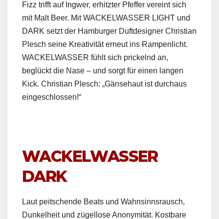
Fizz trifft auf Ing­w­er, erhitzter Pfef­fer vere­int sich
mit Malt Beer. Mit WACKELWASSER LIGHT und
DARK set­zt der Ham­burg­er Duft­de­sign­er Chris­t­ian
Plesch seine Kreativ­ität erneut ins Ram­p­en­licht.
WACKELWASSER fühlt sich prick­el­nd an,
beglückt die Nase – und sorgt für einen lan­gen
Kick. Chris­t­ian Plesch: „Gänse­haut ist dur­chaus
eingeschlossen!“
WACKELWASSER
DARK
Laut peitschende Beats und Wahnsinnsrausch,
Dunkel­heit und zügel­lose Anonymität. Kost­bare