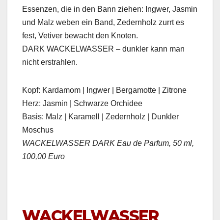
Essen­zen, die in den Bann ziehen: Ing­w­er, Jas­min
und Malz weben ein Band, Zed­ern­holz zur­rt es
fest, Vetiv­er bewacht den Knoten.
DARK WACKELWASSER – dun­kler kann man
nicht erstrahlen.
Kopf: Kar­damom | Ing­w­er | Berg­amotte | Zitrone
Herz: Jas­min | Schwarze Orchidee
Basis: Malz | Karamell | Zed­ern­holz | Dun­kler
Moschus
WACKELWASSER DARK Eau de Par­fum, 50 ml,
100,00 Euro
WACKELWASSER