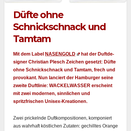
Düfte ohne
Schnickschnack und
Tamtam
Mit dem Label
NASENGOLD
hat der Duft­de­
sign­er Chris­t­ian Plesch Zeichen geset­zt: Düfte
ohne Schnickschnack und Tam­tam, frech und
pro­vokant. Nun lanciert der Ham­burg­er seine
zweite Duftlin­ie: WACKELWASSER erscheint
mit zwei mod­er­nen, sinnlichen und
spritzfrischen Uni­sex-Kreatio­nen.
Zwei prick­el­nde Duftkom­po­si­tio­nen, kom­poniert
aus wahrhaft köstlichen Zutat­en: gechilltes Orange