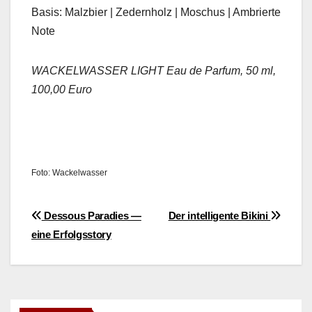
Basis: Malz­bier | Zed­ern­holz | Moschus | Ambri­erte
Note
WACKELWASSER LIGHT Eau de Par­fum, 50 ml,
100,00 Euro
Foto: Wack­el­wass­er
Beitragsnavigation
Dessous Paradies —
Der intelligente Bikini
eine Erfolgsstory