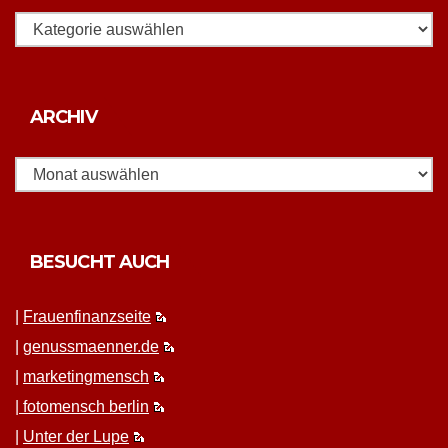
Rubriken
Archiv
ARCHIV
BESUCHT AUCH
|
Frauen­fi­nanz­seite
|
genussmaenner.de
|
mar­ket­ing­men­sch
|
fotomen­sch berlin
|
Unter der Lupe