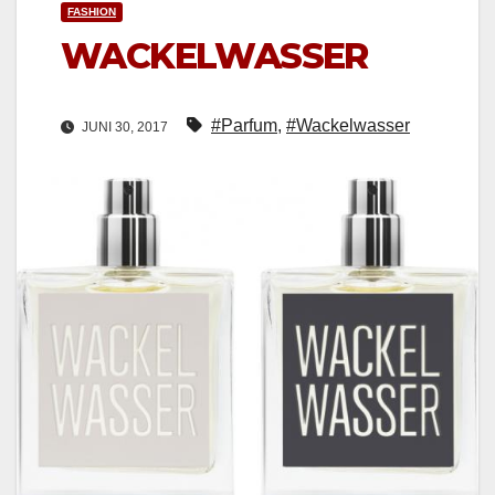
FASHION
WACKELWASSER
#Parfum
,
#Wackelwasser
JUNI 30, 2017