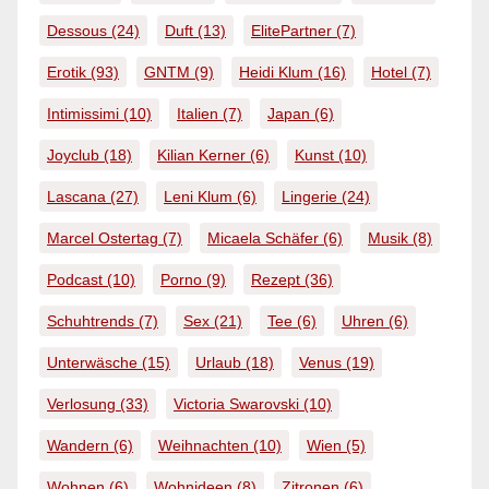
Dessous
(24)
Duft
(13)
ElitePartner
(7)
Erotik
(93)
GNTM
(9)
Heidi Klum
(16)
Hotel
(7)
Intimissimi
(10)
Italien
(7)
Japan
(6)
Joyclub
(18)
Kilian Kerner
(6)
Kunst
(10)
Lascana
(27)
Leni Klum
(6)
Lingerie
(24)
Marcel Ostertag
(7)
Micaela Schäfer
(6)
Musik
(8)
Podcast
(10)
Porno
(9)
Rezept
(36)
Schuhtrends
(7)
Sex
(21)
Tee
(6)
Uhren
(6)
Unterwäsche
(15)
Urlaub
(18)
Venus
(19)
Verlosung
(33)
Victoria Swarovski
(10)
Wandern
(6)
Weihnachten
(10)
Wien
(5)
Wohnen
(6)
Wohnideen
(8)
Zitronen
(6)