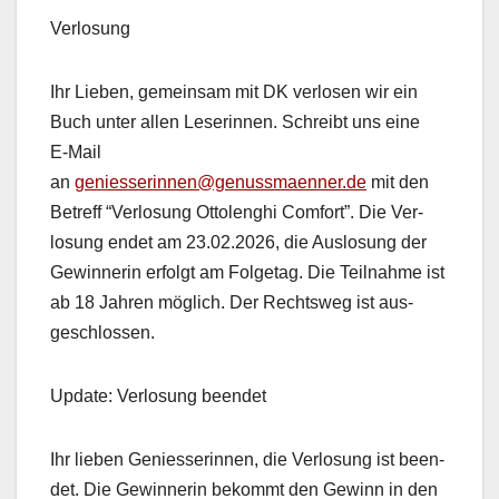
Ver­losung
Ihr Lieben, gemein­sam mit DK ver­losen wir ein
Buch unter allen Leserin­nen. Schreibt uns eine
E‑Mail
an
geniesserinnen@genussmaenner.de
mit den
Betr­e­ff “Ver­losung Ottolenghi Com­fort”. Die Ver­
losung endet am 23.02.2026, die Aus­lo­sung der
Gewin­ner­in erfol­gt am Fol­ge­tag. Die Teil­nahme ist
ab 18 Jahren möglich. Der Rechtsweg ist aus­
geschlossen.
Update: Ver­losung been­det
Ihr lieben Geniesserin­nen, die Ver­losung ist been­
det. Die Gewin­ner­in bekommt den Gewinn in den