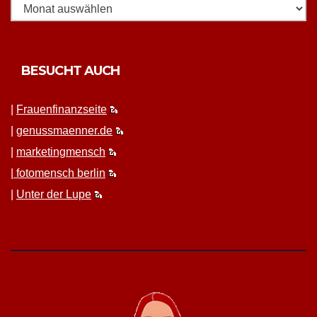
BESUCHT AUCH
|
Frauen­fi­nanz­seite
|
genussmaenner.de
|
mar­ket­ing­men­sch
|
fotomen­sch berlin
|
Unter der Lupe