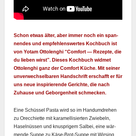
Schon etwas älter, aber immer noch ein span­
nen­des und empfehlenswertes Kochbuch ist
von Yotam Ottolenghi “Com­fort — Rezepte, die
du lieben wirst”. Dieses Kochbuch wid­met
Ottolenghi ganz der Com­fort Küche. Mit sein­er
unver­wech­sel­baren Hand­schrift erschafft er für
uns neue inspiri­erende Gerichte, die nach
Zuhause und Gebor­gen­heit schmeck­en.
Eine Schüs­sel Pas­ta wird so im Han­dum­drehen
zu Orec­chi­ette mit karamel­lisierten Zwiebeln,
Hasel­nüssen und knus­prigem Sal­bei, eine wär­
mende Suppe zu Käse-Brot-Suppe mit Wirs­ing