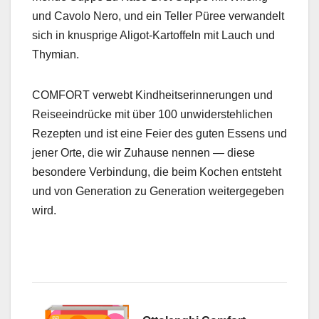
und Cavo­lo Nero, und ein Teller Püree ver­wan­delt
sich in knus­prige Alig­ot-Kartof­feln mit Lauch und
Thymi­an.
COMFORT ver­webt Kind­heit­serin­nerun­gen und
Reiseein­drücke mit über 100 unwider­stehlichen
Rezepten und ist eine Feier des guten Essens und
jen­er Orte, die wir Zuhause nen­nen — diese
beson­dere Verbindung, die beim Kochen entste­ht
und von Gen­er­a­tion zu Gen­er­a­tion weit­ergegeben
wird.