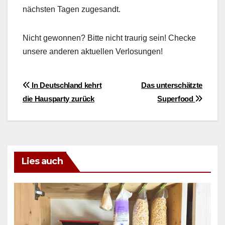
näch­sten Tagen zuge­sandt.
Nicht gewon­nen? Bitte nicht trau­rig sein! Checke
unsere anderen aktuellen Ver­losun­gen!
Beitragsnavigation
In Deutschland kehrt
Das unterschätzte
die Hausparty zurück
Superfood
Lies auch