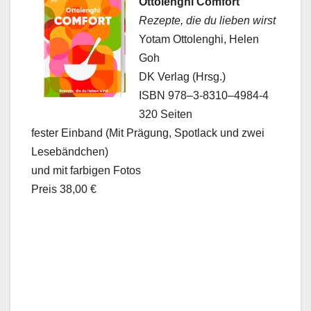
Ottolenghi Com­fort
Rezepte, die du lieben wirst
Yotam Ottolenghi, Helen
Goh
DK Ver­lag (Hrsg.)
ISBN 978–3‑8310–4984‑4
320 Seit­en
fes­ter Ein­band (Mit Prä­gung, Spot­lack und zwei
Lese­bänd­chen)
und mit far­bigen Fotos
Preis 38,00 €