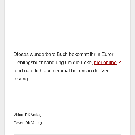
Dieses wun­der­bare Buch bekommt Ihr in Eur­er
Lieblings­buch­hand­lung um die Ecke,
hier online
und natür­lich auch ein­mal bei uns in der Ver­
losung.
Video: DK Ver­lag
Cov­er: DK Ver­lag