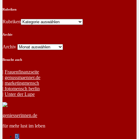
Rubriken
Rubriken
Archiv
Archiv
Besucht auch
|
Frauen­fi­nanz­seite
|
genussmaenner.de
|
mar­ket­ing­men­sch
|
fotomen­sch berlin
|
Unter der Lupe
geniesserinnen.de
für mehr lust im leben