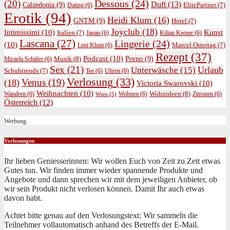
Dessous
(24)
(20)
Duft
(13)
Calzedonia
(9)
ElitePartner
(7)
Dating
(6)
Erotik
(94)
Heidi Klum
(16)
GNTM
(9)
Hotel
(7)
Joyclub
(18)
Intimissimi
(10)
Kunst
Italien
(7)
Japan
(6)
Kilian Kerner
(6)
Lascana
(27)
Lingerie
(24)
(10)
Marcel Ostertag
(7)
Leni Klum
(6)
Rezept
(37)
Podcast
(10)
Porno
(9)
Musik
(8)
Micaela Schäfer
(6)
Sex
(21)
Urlaub
Unterwäsche
(15)
Schuhtrends
(7)
Tee
(6)
Uhren
(6)
Verlosung
(33)
Venus
(19)
(18)
Victoria Swarovski
(10)
Weihnachten
(10)
Wohnideen
(8)
Wandern
(6)
Wohnen
(6)
Zitronen
(6)
Wien
(5)
Österreich
(12)
Werbung
Verlosungen
Ihr lieben Geniesserinnen: Wir wollen Euch von Zeit zu Zeit etwas
Gutes tun. Wir finden immer wieder spannende Produkte und
Angebote und dann sprechen wir mit dem jeweiligen Anbieter, ob
wir sein Produkt nicht verlosen können. Damit Ihr auch etwas
davon habt.
Achtet bitte genau auf den Verlosungstext: Wir sammeln die
Teilnehmer vollautomatisch anhand des Betreffs der E-Mail.