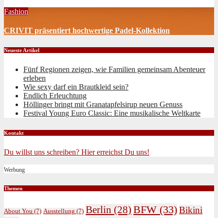
Fashion
CRIVIT präsentiert hochwertige Padel-Kollektion
Neueste Artikel
Fünf Regionen zeigen, wie Familien gemeinsam Abenteuer
erleben
Wie sexy darf ein Brautkleid sein?
Endlich Erleuchtung
Höllinger bringt mit Granatapfelsirup neuen Genuss
Festival Young Euro Classic: Eine musikalische Weltkarte
Kontakt
Du willst uns schreiben? Hier erreichst Du uns!
Werbung
Themen
BFW
(33)
Berlin
(28)
Bikini
About You
(7)
Ausstellung
(7)