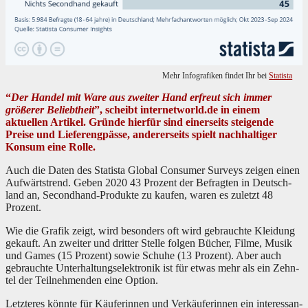
Mehr Info­grafiken find­et Ihr bei
Sta­tista
“
Der Han­del mit Ware aus zweit­er Hand erfreut sich immer
größer­er Beliebtheit
”, scheibt internetworld.de in einem
aktuellen Artikel. Gründe hier­für sind ein­er­seits steigende
Preise und Lief­er­eng­pässe, ander­er­seits spielt nach­haltiger
Kon­sum eine Rolle.
Auch die Dat­en des Sta­tista Glob­al Con­sumer Sur­veys zeigen einen
Aufwärt­strend. Geben 2020 43 Prozent der Befragten in Deutsch­
land an, Sec­ond­hand-Pro­duk­te zu kaufen, waren es zulet­zt 48
Prozent.
Wie die Grafik zeigt, wird beson­ders oft wird gebrauchte Klei­dung
gekauft. An zweit­er und drit­ter Stelle fol­gen Büch­er, Filme, Musik
und Games (15 Prozent) sowie Schuhe (13 Prozent). Aber auch
gebrauchte Unter­hal­tungse­lek­tron­ik ist für etwas mehr als ein Zehn­
tel der Teil­nehmenden eine Option.
Let­zteres kön­nte für Käuferin­nen und Verkäuferin­nen ein inter­es­san­