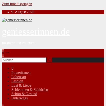
Zum Inhalt springen
9. August 2026
geniesserinnen.de
für mehr lust im leben
Powerfrauen
Lebensart
Fashion
Lust & Liebe
Schlemmen & Schlürfen
Schön & Gesund
Unterwegs