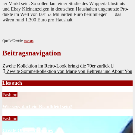
ter Markt sein. So sollen laut ein­er Studie des Wup­per­tal-Insti­tuts
und Ebay Kleinanzeigen in deutschen Haushal­ten ungenutzte Pro­
duk­te im Wert von fast 53 Mil­liar­den Euro herum­liegen — das
wären rund 1.300 Euro pro Haushalt.
Quelle/Grafik:
sta­tista
Beitragsnavigation
Zweite Kollektion im Retro-Look bringt die 70er zurück
Zweite Sommerkollektion von Marie von Behrens und About You
Lies auch
Fashion
Wie sexy darf ein Brautkleid sein?
Fashion
Create Offline Memories