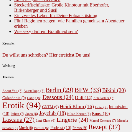
Steckerlfischfiasko: Große Kinotour mit Eberhofer,
Birkenberger und Susi!
Ein zweites Leben für Deine Fotoausrüstung
Fünf Regionen zeigen, wie Familien gemeinsam Abenteuer
erleben
Wie sexy darf ein Brautkleid sein?
Kontakt
Du willst uns schreiben? Hier erreichst Du uns!
Werbung
Themen
BFW
(33)
Berlin
(29)
Bikini
(20)
About You
(7)
Ausstellung
(7)
Dessous
(24)
Duft
(14)
Calzedonia
(9)
ElitePartner
(7)
Dating
(6)
Erotik
(94)
Heidi Klum
(16)
GNTM
(9)
Intimissimi
Hotel
(7)
Joyclub
(18)
(10)
Kunst
(10)
Italien
(7)
Japan
(6)
Kilian Kerner
(6)
Lascana
(27)
Lingerie
(24)
Marcel Ostertag
(7)
Leni Klum
(6)
Micaela
Rezept
(37)
Podcast
(10)
Porno
(9)
Musik
(8)
Schäfer
(6)
Parfum
(6)