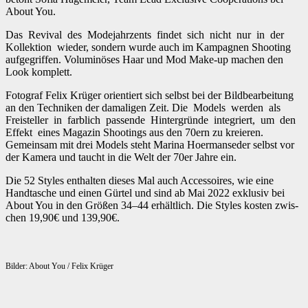
About You.
Das Revival des Mod­e­jahrzents find­et sich nicht nur in der
Kollek­tion wieder, son­dern wurde auch im Kam­pag­nen Shoot­ing
aufge­grif­f­en. Volu­minös­es Haar und Mod Make-up machen den
Look kom­plett.
Fotograf Felix Krüger ori­en­tiert sich selb­st bei der Bild­bear­beitung
an den Tech­niken der dama­li­gen Zeit. Die Mod­els wer­den als
Freis­teller in far­blich passende Hin­ter­gründe inte­gri­ert, um den
Effekt eines Mag­a­zin Shoot­ings aus den 70ern zu kreieren.
Gemein­sam mit drei Mod­els ste­ht Mari­na Hoer­manseder selb­st vor
der Kam­era und taucht in die Welt der 70er Jahre ein.
Die 52 Styles enthal­ten dieses Mal auch Acces­soires, wie eine
Hand­tasche und einen Gür­tel und sind ab Mai 2022 exk­lu­siv bei
About You in den Größen 34–44 erhältlich. Die Styles kosten zwis­
chen 19,90€ und 139,90€.
Bilder: About You / Felix Krüger