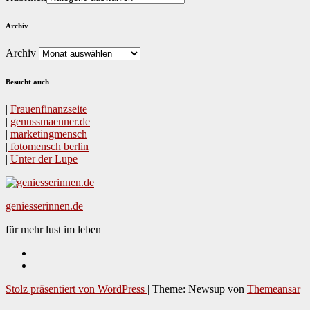
Archiv
Archiv
Besucht auch
|
Frauen­fi­nanz­seite
|
genussmaenner.de
|
mar­ket­ing­men­sch
|
fotomen­sch berlin
|
Unter der Lupe
geniesserinnen.de
für mehr lust im leben
Stolz präsentiert von WordPress
|
Theme: Newsup von
Themeansar