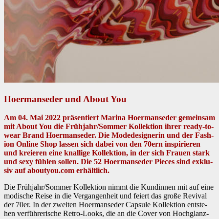
Hoermanseder und About You
Am 04. Mai 2022 präsen­tiert Mari­na Hoer­manseder gemein­sam
mit About You die Frühjahr/Sommer Kollek­tion ihrer ready-to-
wear Brand Hoer­manseder. Die Mod­edesigner­in und der Fash­
ion Online Shop lassen sich dabei von den 70ern inspiri­eren
und kreieren eine knal­lige Kollek­tion, in der sich Frauen stark
und sexy fühlen sollen. Die 52 Hoer­manseder Pieces sind exk­lu­
siv auf aboutyou.com erhältlich.
Die Frühjahr/Sommer Kollek­tion nimmt die Kundin­nen mit auf eine
modis­che Reise in die Ver­gan­gen­heit und feiert das große Revival
der 70er. In der zweit­en Hoer­manseder Cap­sule Kollek­tion entste­
hen ver­führerische Retro-Looks, die an die Cov­er von Hochglanz­