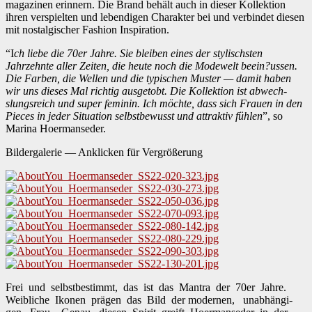
magazi­nen erin­nern. Die Brand behält auch in dieser Kollek­tion
ihren ver­spiel­ten und lebendi­gen Charak­ter bei und verbindet diesen
mit nos­tal­gis­ch­er Fash­ion Inspi­ra­tion.
“I
ch liebe die 70er Jahre. Sie bleiben eines der stylis­chsten
Jahrzehnte aller Zeit­en, die heute noch die Mod­ewelt beein?ussen.
Die Far­ben, die Wellen und die typ­is­chen Muster — damit haben
wir uns dieses Mal richtig ausge­to­bt. Die Kollek­tion ist abwech­
slungsre­ich und super fem­i­nin. Ich möchte, dass sich Frauen in den
Pieces in jed­er Sit­u­a­tion selb­st­be­wusst und attrak­tiv fühlen
”, so
Mari­na Hoer­manseder.
Bilder­ga­lerie — Anklick­en für Ver­größerung
Frei und selb­st­bes­timmt, das ist das Mantra der 70er Jahre.
Weib­liche Iko­nen prä­gen das Bild der mod­er­nen, unab­hängi­