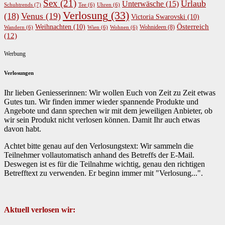
Sex
(21)
Urlaub
Unterwäsche
(15)
Schuhtrends
(7)
Tee
(6)
Uhren
(6)
Verlosung
(33)
(18)
Venus
(19)
Victoria Swarovski
(10)
Österreich
Weihnachten
(10)
Wohnideen
(8)
Wandern
(6)
Wien
(6)
Wohnen
(6)
(12)
Werbung
Verlosungen
Ihr lieben Geniesserinnen: Wir wollen Euch von Zeit zu Zeit etwas
Gutes tun. Wir finden immer wieder spannende Produkte und
Angebote und dann sprechen wir mit dem jeweiligen Anbieter, ob
wir sein Produkt nicht verlosen können. Damit Ihr auch etwas
davon habt.
Achtet bitte genau auf den Verlosungstext: Wir sammeln die
Teilnehmer vollautomatisch anhand des Betreffs der E-Mail.
Deswegen ist es für die Teilnahme wichtig, genau den richtigen
Betrefftext zu verwenden. Er beginn immer mit "Verlosung...".
Aktuell verlosen wir: