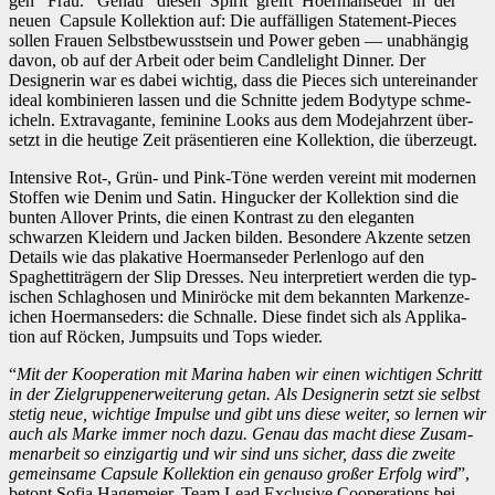
gen Frau. Genau diesen Spir­it greift Hoer­manseder in der
neuen Cap­sule Kollek­tion auf: Die auf­fäl­li­gen State­ment-Pieces
sollen Frauen Selb­st­be­wusst­sein und Pow­er geben — unab­hängig
davon, ob auf der Arbeit oder beim Can­dle­light Din­ner. Der
Designer­in war es dabei wichtig, dass die Pieces sich untere­inan­der
ide­al kom­binieren lassen und die Schnitte jedem Body­type schme­
icheln. Extrav­a­gante, fem­i­nine Looks aus dem Mod­e­jahrzent über­
set­zt in die heutige Zeit präsen­tieren eine Kollek­tion, die überzeugt.
Inten­sive Rot‑, Grün- und Pink-Töne wer­den vere­int mit mod­er­nen
Stof­fen wie Den­im und Satin. Hin­guck­er der Kollek­tion sind die
bun­ten Allover Prints, die einen Kon­trast zu den ele­gan­ten
schwarzen Klei­dern und Jack­en bilden. Beson­dere Akzente set­zen
Details wie das plaka­tive Hoer­manseder Per­len­l­o­go auf den
Spaghet­titrägern der Slip Dress­es. Neu inter­pretiert wer­den die typ­
is­chen Schlagho­sen und Miniröcke mit dem bekan­nten Marken­ze­
ichen Hoer­manseders: die Schnalle. Diese find­et sich als App­lika­
tion auf Röck­en, Jump­suits und Tops wieder.
“
Mit der Koop­er­a­tion mit Mari­na haben wir einen wichti­gen Schritt
in der Ziel­grup­pen­er­weiterung getan. Als Designer­in set­zt sie selb­st
stetig neue, wichtige Impulse und gibt uns diese weit­er, so ler­nen wir
auch als Marke immer noch dazu. Genau das macht diese Zusam­
me­nar­beit so einzi­gar­tig und wir sind uns sich­er, dass die zweite
gemein­same Cap­sule Kollek­tion ein genau­so großer Erfolg wird
”,
betont Sofia Hage­meier, Team Lead Exclu­sive Coop­er­a­tions bei