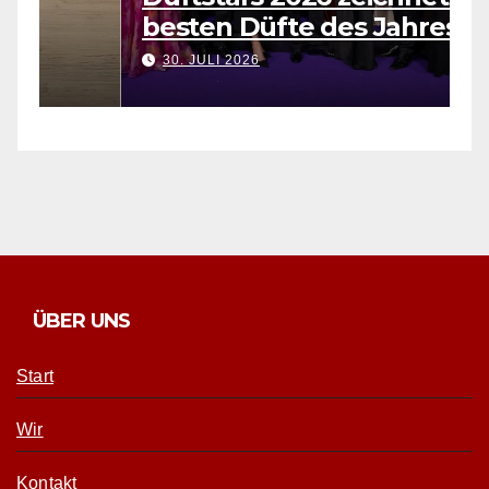
e Offline Memories
hochwertige
Kollektion
UST 2026
3. AUGUST 2026
ÜBER UNS
Start
Wir
Kontakt