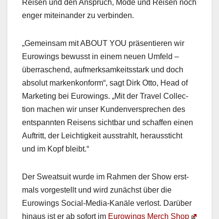
Reisen und den Anspruch, Mode und Reisen noch
enger miteinan­der zu verbinden.
„Gemein­sam mit ABOUT YOU präsen­tieren wir
Eurow­ings bewusst in einem neuen Umfeld –
über­raschend, aufmerk­samkeitsstark und doch
abso­lut markenkon­form“, sagt Dirk Otto, Head of
Mar­ket­ing bei Eurow­ings. „Mit der Trav­el Col­lec­
tion machen wir unser Kun­den­ver­sprechen des
entspan­nten Reisens sicht­bar und schaf­fen einen
Auftritt, der Leichtigkeit ausstrahlt, her­aussticht
und im Kopf bleibt.“
Der Sweat­suit wurde im Rah­men der Show erst­
mals vorgestellt und wird zunächst über die
Eurow­ings Social-Media-Kanäle ver­lost. Darüber
hin­aus ist er ab sofort im
Eurow­ings Merch Shop