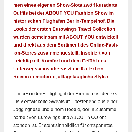
men eines eige­nen Show-Slots zwölf kuratierte
Out­fits bei der ABOUT YOU Fash­ion Show im
his­torischen Flughafen Berlin-Tem­pel­hof. Die
Looks der ersten Eurow­ings Trav­el Col­lec­tion
wur­den gemein­sam mit ABOUT YOU entwick­elt
und direkt aus dem Sor­ti­ment des Online-Fash­
ion-Stores zusam­mengestellt. Inspiri­ert von
Leichtigkeit, Kom­fort und dem Gefühl des
Unter­wegs­seins über­set­zt die Kollek­tion
Reisen in mod­erne, all­t­agstaugliche Styles.
Ein beson­deres High­light der Pre­miere ist der exk­
lu­siv entwick­elte Sweat­suit – beste­hend aus ein­er
Jog­ging­hose und einem Hood­ie, der in Zusam­me­
nar­beit von Eurow­ings und ABOUT YOU ent­
standen ist. Er ste­ht sinnbildlich für entspan­ntes