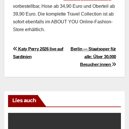
vorbestell­bar, Hose ab 34,90 Euro und Oberteil ab
39,90 Euro. Die kom­plette Trav­el Col­lec­tion ist ab
sofort eben­falls im ABOUT YOU Online-Fash­ion-
Store erhältlich.
Beitragsnavigation
Katy Perry 2026 live auf
Berlin — Staatsoper für
Sardinien
alle: Über 30.000
Besucher:innen
Lies auch