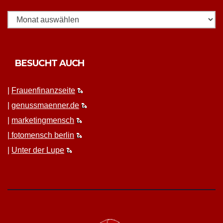
BESUCHT AUCH
|
Frauen­fi­nanz­seite
|
genussmaenner.de
|
mar­ket­ing­men­sch
|
fotomen­sch berlin
|
Unter der Lupe