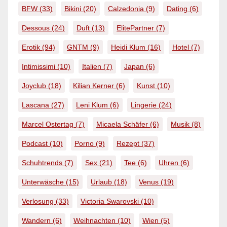
BFW
(33)
Bikini
(20)
Calzedonia
(9)
Dating
(6)
Dessous
(24)
Duft
(13)
ElitePartner
(7)
Erotik
(94)
GNTM
(9)
Heidi Klum
(16)
Hotel
(7)
Intimissimi
(10)
Italien
(7)
Japan
(6)
Joyclub
(18)
Kilian Kerner
(6)
Kunst
(10)
Lascana
(27)
Leni Klum
(6)
Lingerie
(24)
Marcel Ostertag
(7)
Micaela Schäfer
(6)
Musik
(8)
Podcast
(10)
Porno
(9)
Rezept
(37)
Schuhtrends
(7)
Sex
(21)
Tee
(6)
Uhren
(6)
Unterwäsche
(15)
Urlaub
(18)
Venus
(19)
Verlosung
(33)
Victoria Swarovski
(10)
Wandern
(6)
Weihnachten
(10)
Wien
(5)